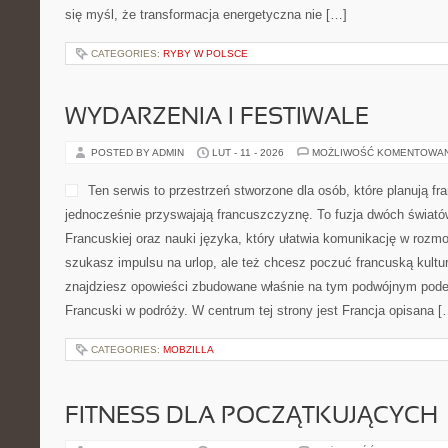
się myśl, że transformacja energetyczna nie […]
CATEGORIES:
RYBY W POLSCE
WYDARZENIA I FESTIWALE
POSTED BY ADMIN
LUT - 11 - 2026
MOŻLIWOŚĆ KOMENTOWA
Ten serwis to przestrzeń stworzone dla osób, które planują fr
jednocześnie przyswajają francuszczyznę. To fuzja dwóch świató
Francuskiej oraz nauki języka, który ułatwia komunikację w roz
szukasz impulsu na urlop, ale też chcesz poczuć francuską kultur
znajdziesz opowieści zbudowane właśnie na tym podwójnym podejś
Francuski w podróży. W centrum tej strony jest Francja opisana [
CATEGORIES:
MOBZILLA
FITNESS DLA POCZĄTKUJĄCYCH