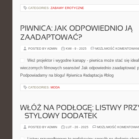
CATEGORIES:
ZABAWY EROTYCZNE
PIWNICA: JAK ODPOWIEDNIO JĄ
ZAADAPTOWAĆ?
POSTED BY ADMIN
KWI - 9 - 2025
MOŻLIWOŚĆ KOMENTOWAN
Weź projektor i wygodne kanapy - piwnica może stać się ide
wieczornych filmowych seansów! Jak odpowiednio zaadaptować p
Podpowiadamy na blogu! #piwnica #adaptacja #blog
CATEGORIES:
MODA
WŁÓŻ NA PODŁOGĘ: LISTWY P
– STYLOWY DODATEK
POSTED BY ADMIN
LUT - 26 - 2025
MOŻLIWOŚĆ KOMENTOWA
Listwy przypodłogowe to perfekcyjny sposób na dodanie charak