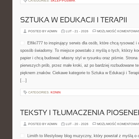
CATEGORIES:
SKLEP-PUSMAK
SZTUKA W EDUKACJI I TERAPII
POSTED BY ADMIN
LUT - 21 - 2026
MOŻLIWOŚĆ KOMENTOWA
Elfiki777 to inspirujący serwis dla osób, które chcą rysować i
sposób świadomy. To miejsce powstało z myślą o tych, którzy ko
papier i chcą budować własny styl w rysunku oraz piśmie. Strona 
pierwszych prób, przez małe kroki, aż po bardziej rozbudowane t
pięknem znaków. Ciekawe kategorie to Sztuka w Edukacji i Terapii 
[…]
CATEGORIES:
KONIN
TEKSTY I TŁUMACZENIA PIOSENE
POSTED BY ADMIN
LUT - 20 - 2026
MOŻLIWOŚĆ KOMENTOWA
Limith to lifestylowy blog muzyczny, który powstał z myślą o