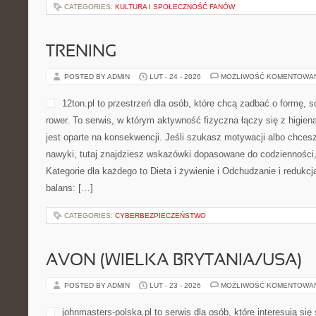
CATEGORIES:
KULTURA I SPOŁECZNOŚĆ FANÓW
TRENING
POSTED BY ADMIN
LUT - 24 - 2026
MOŻLIWOŚĆ KOMENTOWA
12ton.pl to przestrzeń dla osób, które chcą zadbać o formę, 
rower. To serwis, w którym aktywność fizyczna łączy się z higien
jest oparte na konsekwencji. Jeśli szukasz motywacji albo chce
nawyki, tutaj znajdziesz wskazówki dopasowane do codzienności, 
Kategorie dla każdego to Dieta i żywienie i Odchudzanie i redukcj
balans: […]
CATEGORIES:
CYBERBEZPIECZEŃSTWO
AVON (WIELKA BRYTANIA/USA)
POSTED BY ADMIN
LUT - 23 - 2026
MOŻLIWOŚĆ KOMENTOWA
johnmasters-polska.pl to serwis dla osób, które interesują si