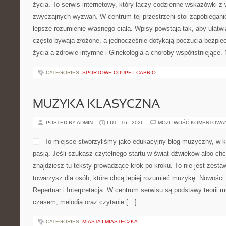
życia. To serwis internetowy, który łączy codzienne wskazówki z
zwyczajnych wyzwań. W centrum tej przestrzeni stoi zapobiegani
lepsze rozumienie własnego ciała. Wpisy powstają tak, aby ułatwia
często bywają złożone, a jednocześnie dotykają poczucia bezpie
życia a zdrowie intymne i Ginekologia a choroby współistniejące
CATEGORIES:
SPORTOWE COUPE I CABRIO
MUZYKA KLASYCZNA
POSTED BY ADMIN
LUT - 16 - 2026
MOŻLIWOŚĆ KOMENTOWA
To miejsce stworzyliśmy jako edukacyjny blog muzyczny, w k
pasją. Jeśli szukasz czytelnego startu w świat dźwięków albo c
znajdziesz tu teksty prowadzące krok po kroku. To nie jest zestaw 
towarzysz dla osób, które chcą lepiej rozumieć muzykę. Nowości n
Repertuar i Interpretacja. W centrum serwisu są podstawy teorii m
czasem, melodia oraz czytanie […]
CATEGORIES:
MIASTA I MIASTECZKA