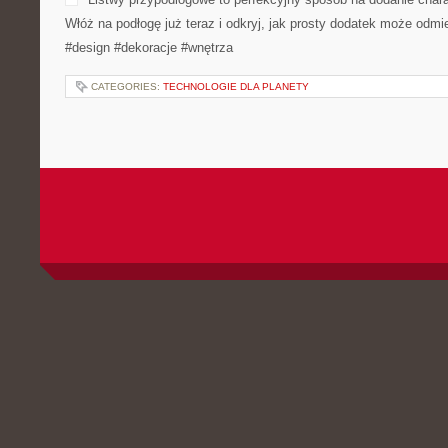
Włóż na podłogę już teraz i odkryj, jak prosty dodatek może odmi
#design #dekoracje #wnętrza
CATEGORIES:
TECHNOLOGIE DLA PLANETY