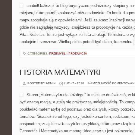
anabell-kalisz.pl to blog turystyczno-podróżniczy skupiony na
miejscu, które potrafi zaskoczyć różnorodnością. To kącik dla pa
mapy spotykają się z opowieściami. Jeśli szukasz inspiracji na 
gdzie nie zaglądają wszyscy, znajdziesz tu propozycje na każdą 
Piła i Kościan. To nie jest wyłącznie lista atrakcji. To historia 
spokojnie i rzeczowo. Wielkopolska potrafi być dzika, kameralna 
CATEGORIES:
PRZEMYSŁ I PRODUKCJA
HISTORIA MATEMATYKI
POSTED BY ADMIN
LUT - 7 - 2026
MOŻLIWOŚĆ KOMENTOWAN
Strona „Matematyka dla każdego” to miejsce do ćwiczeń, w kt
być czarną magią, a stają się praktyczną umiejętnością. To komp
poukładać matematykę od podstaw, oraz dla tych, którzy potrzebu
tematów. Niezależnie od tego, czy jesteś kursantem, rodzicem, k
pasjonatem, znajdziesz tu czytelne przykłady, które prowadzą kr
Geometria i Matematyka na maturę. Ideą serwisu jest pokazanie,