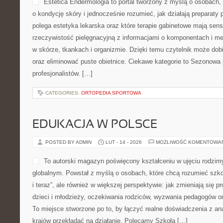
Estetica Endermologia to portal tworzony z myślą o osobach,
o kondycję skóry i jednocześnie rozumieć, jak działają preparaty
polega estetyka lekarska oraz które terapie gabinetowe mają sens
rzeczywistość pielęgnacyjną z informacjami o komponentach i 
w skórze, tkankach i organizmie. Dzięki temu czytelnik może dob
oraz eliminować puste obietnice. Ciekawe kategorie to Sezonowa p
profesjonalistów. […]
CATEGORIES:
ORTOPEDIA SPORTOWA
EDUKACJA W POLSCE
POSTED BY ADMIN
LUT - 14 - 2026
MOŻLIWOŚĆ KOMENTOWA
To autorski magazyn poświęcony kształceniu w ujęciu rodzim
globalnym. Powstał z myślą o osobach, które chcą rozumieć szkołę
i teraz”, ale również w większej perspektywie: jak zmieniają się 
dzieci i młodzieży, oczekiwania rodziców, wyzwania pedagogów o
To miejsce stworzone po to, by łączyć realne doświadczenia z anal
krajów przekładać na działanie. Polecamy Szkoła […]