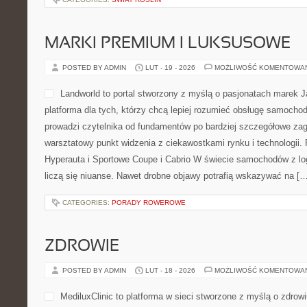
MARKI PREMIUM I LUKSUSOWE
POSTED BY ADMIN
LUT - 19 - 2026
MOŻLIWOŚĆ KOMENTOWA
Landworld to portal stworzony z myślą o pasjonatach marek J
platforma dla tych, którzy chcą lepiej rozumieć obsługę samocho
prowadzi czytelnika od fundamentów po bardziej szczegółowe zag
warsztatowy punkt widzenia z ciekawostkami rynku i technologii.
Hyperauta i Sportowe Coupe i Cabrio W świecie samochodów z lo
liczą się niuanse. Nawet drobne objawy potrafią wskazywać na […
CATEGORIES:
PORADY ROWEROWE
ZDROWIE
POSTED BY ADMIN
LUT - 18 - 2026
MOŻLIWOŚĆ KOMENTOWA
MediluxClinic to platforma w sieci stworzone z myślą o zdrow