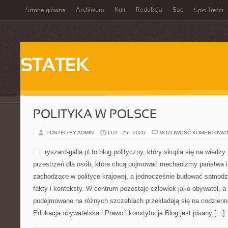
Archiwum
Kult
Redakcja
Sad
Strona główna
Spis Treści
STATEK
POLITYKA W POLSCE
POSTED BY ADMIN
LUT - 25 - 2026
MOŻLIWOŚĆ KOMENTOWA
ryszard-galla.pl to blog polityczny, który skupia się na wiedz
przestrzeń dla osób, które chcą pojmować mechanizmy państwa i 
zachodzące w polityce krajowej, a jednocześnie budować samodzi
fakty i konteksty. W centrum pozostaje człowiek jako obywatel, a 
podejmowane na różnych szczeblach przekładają się na codzienn
Edukacja obywatelska i Prawo i konstytucja Blog jest pisany […]