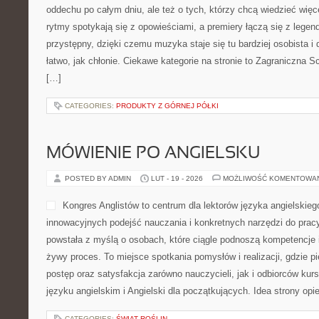
oddechu po całym dniu, ale też o tych, którzy chcą wiedzieć więc
rytmy spotykają się z opowieściami, a premiery łączą się z lege
przystępny, dzięki czemu muzyka staje się tu bardziej osobista i
łatwo, jak chłonie. Ciekawe kategorie na stronie to Zagraniczna
[…]
CATEGORIES:
PRODUKTY Z GÓRNEJ PÓŁKI
MÓWIENIE PO ANGIELSKU
POSTED BY ADMIN
LUT - 19 - 2026
MOŻLIWOŚĆ KOMENTOWA
Kongres Anglistów to centrum dla lektorów języka angielskieg
innowacyjnych podejść nauczania i konkretnych narzędzi do prac
powstała z myślą o osobach, które ciągle podnoszą kompetencje i
żywy proces. To miejsce spotkania pomysłów i realizacji, gdzie p
postęp oraz satysfakcja zarówno nauczycieli, jak i odbiorców kur
języku angielskim i Angielski dla początkujących. Idea strony opie
CATEGORIES:
ŚWIAT ROŚLIN