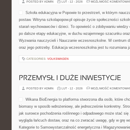
POSTED BY ADMIN
LUT - 12 - 2026
MOŻLIWOŚĆ KOMENTOWA
Szkoła edukacyjna w Popowie to przestrzeń, w którym naucza
postaw. Witryna szkolapopow.pl opisuje życie społeczności szkol
starań wychowawców i dzieci. To opowieść o zdobywaniu wiedzy 
po dalsze etapy edukacyjne, w duchu wzajemnego szacunku oraz a
Wyzwania nauczycieli i Nauczanie wczesnoszkolne. W centrum dz
oraz jego potrzeby. Edukacja wczesnoszkolna jest tu rozumiana 
CATEGORIES:
VOLKSWAGEN
PRZEMYSŁ I DUŻE INWESTYCJE
POSTED BY ADMIN
LUT - 12 - 2026
MOŻLIWOŚĆ KOMENTOWA
Wikana BioEnergia to platforma stworzona dla osób, które chc
biomasy w sposób wdrożeniowy, ale jednocześnie konkretny. Stro
jak surowce pochodzenia roślinnego i odpadowego może stać się ź
wygląda łańcuch dostaw, oraz na co zwracać uwagę, gdy w grę w
Kategorie to Samowystarczalność energetyczna i Magazynowanie e