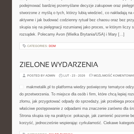
podejmować bardziej przemyślane decyzje zakupowe oraz pielęgn
stworzone z myślą o tych, którzy lubią wiedzieć, co nakładają na 
aktywne i jak budować codzienny rytuał bez chaosu oraz bez pr
skupia się na pielęgnacji rozumianej jako proces, w którym liczy s
rozsądek. Polecamy Avon (Wielka Brytania/USA) i Mary […]
CATEGORIES:
DOM
ZIELONE WYDARZENIA
POSTED BY ADMIN
LUT - 23 - 2026
MOŻLIWOŚĆ KOMENTOWA
makmetalik.pl to platforma wiedzy poświęcony tematyce odzys
do przetworzenia. To miejsce dla osób i firm, które chcą lepiej roz
złomu, jak przygotować odpady do sprzedaży, jak przebiega proce
właściwe postępowanie z odpadami ma znaczenie zarówno dla środo
Strona skupia się na praktyce: pokazuje, jak zamienić pozornie 
korzyść, jednocześnie wspierając cyrkularność. Ciekawe kategori