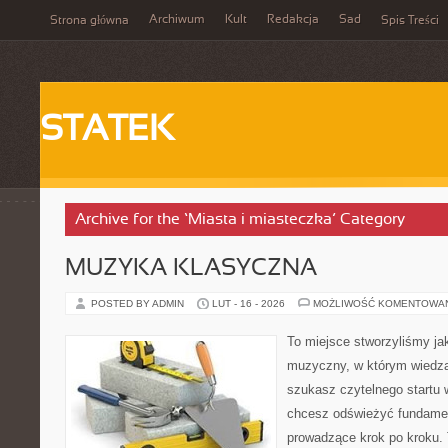
Archiwum
Kult
Redakcja
Sad
Strona główna
Spis Treści
STATEK
Archive for the ‘Miasta i miasteczka’ Category
MUZYKA KLASYCZNA
POSTED BY ADMIN
LUT - 16 - 2026
MOŻLIWOŚĆ KOMENTOWA
To miejsce stworzyliśmy ja
muzyczny, w którym wiedza 
szukasz czytelnego startu 
chcesz odświeżyć fundament
prowadzące krok po kroku. T