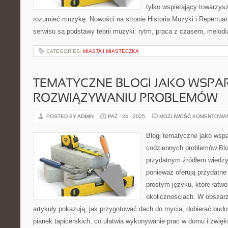
tylko wspierający towarzysz
rozumieć muzykę. Nowości na stronie Historia Muzyki i Repertuar 
serwisu są podstawy teorii muzyki: rytm, praca z czasem, melodi
CATEGORIES:
MIASTA I MIASTECZKA
TEMATYCZNE BLOGI JAKO WSPAR
ROZWIĄZYWANIU PROBLEMÓW
POSTED BY ADMIN
PAŹ - 24 - 2025
MOŻLIWOŚĆ KOMENTOWA
Blogi tematyczne jako wsp
codziennych problemów Blo
przydatnym źródłem wiedzy
ponieważ oferują przydatne
prostym języku, które łat
okolicznościach. W obszar
artykuły pokazują, jak przygotować dach do mycia, dobierać bud
pianek tapicerskich, co ułatwia wykonywanie prac w domu i zwię