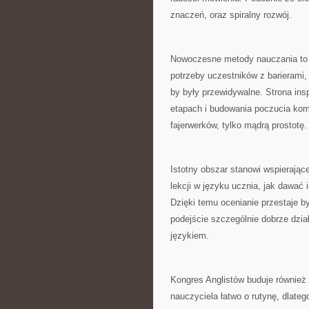
znaczeń, oraz spiralny rozwój.
Nowoczesne metody nauczania to t
potrzeby uczestników z barierami, 
by były przewidywalne. Strona insp
etapach i budowania poczucia kom
fajerwerków, tylko mądrą prostotę.
Istotny obszar stanowi wspierając
lekcji w języku ucznia, jak dawać 
Dzięki temu ocenianie przestaje 
podejście szczególnie dobrze dział
językiem.
Kongres Anglistów buduje również
nauczyciela łatwo o rutynę, dlate