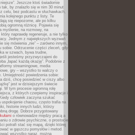
żniejsze”. Jeszcze ktoś świadomie
ń tak, by znalazło się w nim 30 minut
ez celu, bez podcastu w słuchawkach,
ia kolejnego punktu z listy. Te
dają się niepozorne, ale po kilku
obią ogromną różnicę. Pojawia się
a myślenie, na rozmowy, na
który naprawdę regeneruje, a nie tylko
racy. Jednym z największych wyzwań
ie się mówienia „nie” – zarówno innym,
 sobie. Odrzucenie części zleceń, gdy
ęka w szwach, bywa trudne,
jeśli jesteśmy przyzwyczajeni do
zeba „łapać każdą okazję”. Podobnie z
latformy streamingowe, media
owe, gry – wszystko to walczy o
. Umiejętność powiedzenia sobie:
a dziś, chcę posiedzieć w ciszy albo
ążkę” jest w dzisiejszym świecie
i. W tym procesie ogromną rolę
ejsca, z których czerpiemy inspiracje i
Kiedy człowiek zaczyna szukać
uspokojenie chaosu, często trafia na
iki, historie innych ludzi, którzy
dobną drogę. Dobrze przygotowany
ykułami
o równowadze między pracą a
aniu o zdrowie psychiczne, o prostocie
ci potrafi stać się mapą, dzięki której
igować w gąszczu pomysłów i metod.
tować wszystko naraz, można