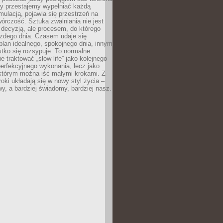
dy przestajemy wypełniać każdą
ulacją, pojawia się przestrzeń na
órczość. Sztuka zwalniania nie jest
decyzją, ale procesem, do którego
ażdego dnia. Czasem udaje się
plan idealnego, spokojnego dnia, innym
ko się rozsypuje. To normalne.
e traktować „slow life” jako kolejnego
perfekcyjnego wykonania, lecz jako
 którym można iść małymi krokami. Z
oki układają się w nowy styl życia –
y, a bardziej świadomy, bardziej nasz.