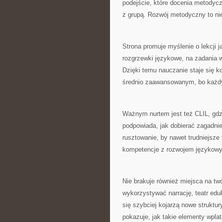
podejście, które docenia metodyc
z grupą. Rozwój metodyczny to nie
Strona promuje myślenie o lekcji j
rozgrzewki językowe, na zadania w
Dzięki temu nauczanie staje się k
średnio zaawansowanym, bo każdy 
Ważnym nurtem jest też CLIL, gdzi
podpowiada, jak dobierać zagadnie
rusztowanie, by nawet trudniejsze 
kompetencje z rozwojem językow
Nie brakuje również miejsca na 
wykorzystywać narrację, teatr edu
się szybciej kojarzą nowe struktury
pokazuje, jak takie elementy wplat