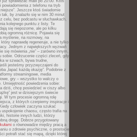
e już sprawdzać maili po 20:00. Ktoś
i powiadomienia z telefonu na tryb
żniejsze”. Jeszcze ktoś świadomie
ń tak, by znalazło się w nim 30 minut
ez celu, bez podcastu w słuchawkach,
ia kolejnego punktu z listy. Te
dają się niepozorne, ale po kilku
obią ogromną różnicę. Pojawia się
a myślenie, na rozmowy, na
który naprawdę regeneruje, a nie tylko
racy. Jednym z największych wyzwań
ie się mówienia „nie” – zarówno innym,
 sobie. Odrzucenie części zleceń, gdy
ęka w szwach, bywa trudne,
jeśli jesteśmy przyzwyczajeni do
zeba „łapać każdą okazję”. Podobnie z
latformy streamingowe, media
owe, gry – wszystko to walczy o
. Umiejętność powiedzenia sobie:
a dziś, chcę posiedzieć w ciszy albo
ążkę” jest w dzisiejszym świecie
i. W tym procesie ogromną rolę
ejsca, z których czerpiemy inspiracje i
Kiedy człowiek zaczyna szukać
uspokojenie chaosu, często trafia na
iki, historie innych ludzi, którzy
dobną drogę. Dobrze przygotowany
ykułami
o równowadze między pracą a
aniu o zdrowie psychiczne, o prostocie
ci potrafi stać się mapą, dzięki której