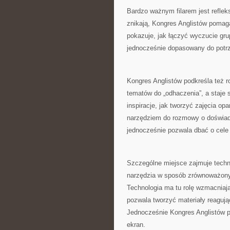
Bardzo ważnym filarem jest refleks
znikają, Kongres Anglistów pomag
pokazuje, jak łączyć wyczucie grup
jednocześnie dopasowany do potr
Kongres Anglistów podkreśla też ro
tematów do „odhaczenia”, a staje s
inspiracje, jak tworzyć zajęcia opa
narzędziem do rozmowy o doświadc
jednocześnie pozwala dbać o cele
Szczególne miejsce zajmuje techn
narzędzia w sposób zrównoważony
Technologia ma tu rolę wzmacniaj
pozwala tworzyć materiały reagują
Jednocześnie Kongres Anglistów p
ekran.