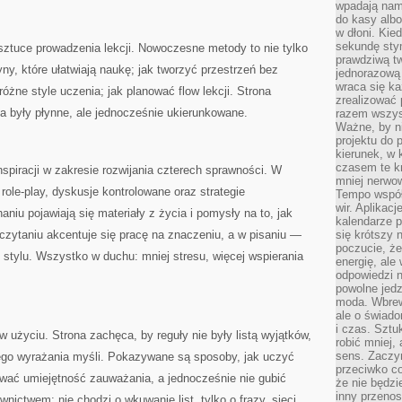
wpadają nam
do kasy albo
w dłoni. Kie
sekundę stym
sztuce prowadzenia lekcji. Nowoczesne metody to nie tylko
prawdziwą tw
tyny, które ułatwiają naukę; jak tworzyć przestrzeń bez
jednorazową 
wraca się k
óżne style uczenia; jak planować flow lekcji. Strona
zrealizować 
ia były płynne, ale jednocześnie ukierunkowane.
razem wszyst
Ważne, by ni
projektu do 
kierunek, w
czasem te kr
nspiracji w zakresie rozwijania czterech sprawności. W
mniej nerwow
le-play, dyskusje kontrolowane oraz strategie
Tempo współ
wir. Aplikac
iu pojawiają się materiały z życia i pomysły na to, jak
kalendarze 
czytaniu akcentuje się pracę na znaczeniu, a w pisaniu —
się krótszy 
poczucie, że
o stylu. Wszystko w duchu: mniej stresu, więcej wspierania
energię, ale
odpowiedzi n
powolne jed
moda. Wbrew
ale o świad
i czas. Sztu
życiu. Strona zachęca, by reguły nie były listą wyjątków,
robić mniej,
sens. Zaczy
ego wyrażania myśli. Pokazywane są sposoby, jak uczyć
przeciwko c
ować umiejętność zauważania, a jednocześnie nie gubić
że nie będzi
inny przenos
nictwem: nie chodzi o wkuwanie list, tylko o frazy, sieci