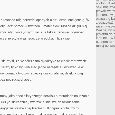
w dłoni. Kie
sekundę stym
prawdziwą tw
jednorazową 
wraca się k
 rosnącą rolę narzędzi opartych o sztuczną inteligencję. W
zrealizować 
króty, lecz pomoc w tworzeniu materiałów. Można dzięki niej
razem wszyst
Ważne, by ni
rzykłady, tworzyć symulacje, a także trenować płynność.
projektu do 
kierunek, w
zenie etyki oraz tego, że w edukacji liczy się
czasem te kr
mniej nerwow
 się myśl, że współczesna dydaktyka to ciągłe testowanie.
 naraz, tylko by wybierać jedno narzędzie i wdrażać je w
ów pomaga tworzyć ścieżkę doskonalenia, dzięki której
 bez poczucia chaosu.
strony jako specjalistycznego serwisu o metodach nauczania
ą uczyć skuteczniej, tworzyć silniejsze doświadczenia
siąganiu praktycznej biegłości. Kongres Anglistów to
sję do języka z konkretem: jak planować i jak sprawić, by