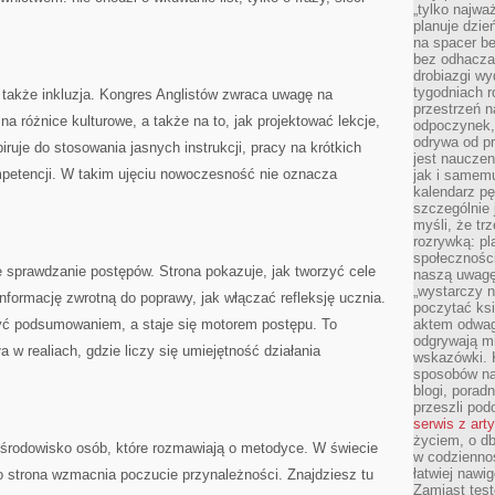
„tylko najwa
planuje dzie
na spacer b
bez odhaczan
drobiazgi wy
tygodniach r
akże inkluzja. Kongres Anglistów zwraca uwagę na
przestrzeń n
na różnice kulturowe, a także na to, jak projektować lekcje,
odpoczynek, 
odrywa od p
iruje do stosowania jasnych instrukcji, pracy na krótkich
jest nauczen
petencji. W takim ujęciu nowoczesność nie oznacza
jak i samemu
kalendarz p
szczególnie 
myśli, że tr
rozrywką: p
społeczności
e sprawdzanie postępów. Strona pokazuje, jak tworzyć cele
naszą uwagę
„wystarczy n
informację zwrotną do poprawy, jak włączać refleksję ucznia.
poczytać ksi
być podsumowaniem, a staje się motorem postępu. To
aktem odwag
odgrywają mi
a w realiach, gdzie liczy się umiejętność działania
wskazówki. 
sposobów na 
blogi, poradn
przeszli po
serwis z art
życiem, o db
 środowisko osób, które rozmawiają o metodyce. W świecie
w codziennoś
łatwiej naw
go strona wzmacnia poczucie przynależności. Znajdziesz tu
Zamiast tes