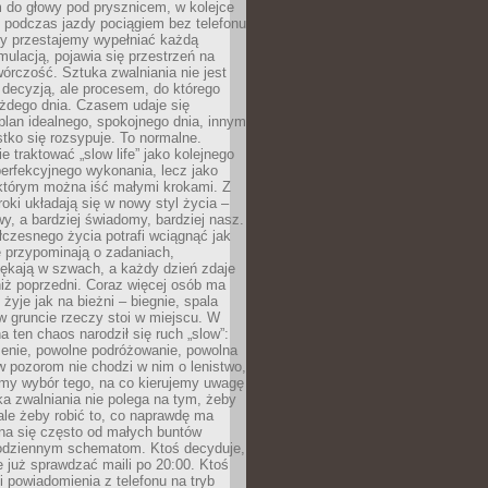
 do głowy pod prysznicem, w kolejce
 podczas jazdy pociągiem bez telefonu
dy przestajemy wypełniać każdą
ulacją, pojawia się przestrzeń na
órczość. Sztuka zwalniania nie jest
decyzją, ale procesem, do którego
ażdego dnia. Czasem udaje się
plan idealnego, spokojnego dnia, innym
ko się rozsypuje. To normalne.
e traktować „slow life” jako kolejnego
perfekcyjnego wykonania, lecz jako
 którym można iść małymi krokami. Z
oki układają się w nowy styl życia –
y, a bardziej świadomy, bardziej nasz.
czesnego życia potrafi wciągnąć jak
je przypominają o zadaniach,
pękają w szwach, a każdy dzień zdaje
niż poprzedni. Coraz więcej osób ma
 żyje jak na bieżni – biegnie, spala
 w gruncie rzeczy stoi w miejscu. W
a ten chaos narodził się ruch „slow”:
zenie, powolne podróżowanie, powolna
 pozorom nie chodzi w nim o lenistwo,
omy wybór tego, na co kierujemy uwagę
ka zwalniania nie polega na tym, żeby
 ale żeby robić to, co naprawdę ma
na się często od małych buntów
odziennym schematom. Ktoś decyduje,
e już sprawdzać maili po 20:00. Ktoś
i powiadomienia z telefonu na tryb