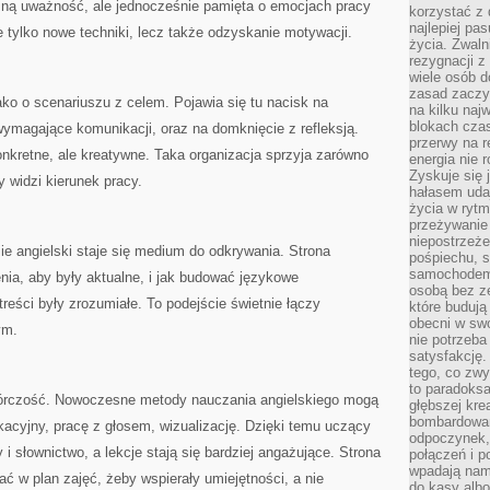
zną uważność, ale jednocześnie pamięta o emocjach pracy
korzystać z 
najlepiej pa
 tylko nowe techniki, lecz także odzyskanie motywacji.
życia. Zwaln
rezygnacji z
wiele osób d
zasad zaczyn
ako o scenariuszu z celem. Pojawia się tu nacisk na
na kilku naj
blokach cza
ymagające komunikacji, oraz na domknięcie z refleksją.
przerwy na r
onkretne, ale kreatywne. Taka organizacja sprzyja zarówno
energia nie 
Zyskuje się 
widzi kierunek pracy.
hałasem uda
życia w rytm
przeżywanie 
niepostrzeże
e angielski staje się medium do odkrywania. Strona
pośpiechu, 
samochodem 
nia, aby były aktualne, i jak budować językowe
osobą bez ze
treści były zrozumiałe. To podejście świetnie łączy
które budują
obecni w sw
ym.
nie potrzeba
satysfakcję.
tego, co zwy
to paradoksa
twórczość. Nowoczesne metody nauczania angielskiego mogą
głębszej kre
bombardowa
kacyjny, pracę z głosem, wizualizację. Dzięki temu uczący
odpoczynek,
 i słownictwo, a lekcje stają się bardziej angażujące. Strona
połączeń i p
wpadają nam
ać w plan zajęć, żeby wspierały umiejętności, a nie
do kasy albo