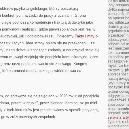
że nie będzi
inny przenos
lektorów języka angielskiego, którzy poszukują
„tylko najwa
planuje dzie
 konkretnych narzędzi do pracy z uczniami. Strona
na spacer b
 ciągle podnoszą kompetencje i traktują dydaktykę jako
bez odhaczan
drobiazgi wy
 pomysłów i realizacji, gdzie pierwszoplanowa jest realny
tygodniach r
przestrzeń n
auczycieli, jak i odbiorców kursu. Polecamy
Fakty i mity o
odpoczynek, 
początkujących. Idea strony opiera się na przekonaniu, że
odrywa od p
jest nauczen
 gdy uczeń działa w znaczące zadania, a nauczyciel staje się
jak i samemu
entrum uwagi znajdują się podejścia komunikacyjne, które
kalendarz p
szczególnie 
ię oraz uczą porozumiewania się z odwagą. Kongres
myśli, że tr
rozrywką: p
, które zamiast mechanicznej powtórki stawia na
społeczności
naszą uwagę
„wystarczy n
poczytać ksi
aktem odwag
odgrywają mi
m, co sprawdza się na zajęciach w 2026 roku: od podejścia
wskazówki. 
domu, potem w grupie”, przez blended learning, aż po mini-
sposobów na 
blogi, poradn
dy z tych kierunków jest przedstawiany w sposób przyjazny,
przeszli po
ć go w zróżnicowanych zespołach.
serwis z art
życiem, o db
w codziennoś