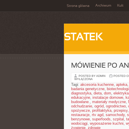
Archiwum
Kult
Strona główna
STATEK
MÓWIENIE PO AN
POSTED BY ADMIN
POSTED ON
WYŁĄCZONA
Tagi:
akcesoria kuchenne
,
apteka
badania genetyczne
,
biotechnolog
diagnostyka
,
dieta
,
dom
,
elektryka
edukacyjne
,
instalacje domowe
,
ka
budowlane.
,
materiały medyczne
,
odchudzanie
,
ogród
,
ogrodnictwo
,
spożywcze
,
profilaktyka
,
przepisy
restauracje
,
rtv agd
,
samochody
,
s
benzynowe
,
superfoods
,
szpital
,
t
wodociągi
,
wyposażenie kuchni
,
w
żywienie
,
zdrowie