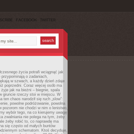
SCRIBE
FACEBOOK
TWITTER
czesnego życia potrafi wciągnąć jak
je przypominają o zadaniach,
pękają w szwach, a każdy dzień zdaje
niż poprzedni. Coraz więcej osób ma
 żyje jak na bieżni – biegnie, spala
 w gruncie rzeczy stoi w miejscu. W
a ten chaos narodził się ruch „slow”:
zenie, powolne podróżowanie, powolna
 pozorom nie chodzi w nim o lenistwo,
omy wybór tego, na co kierujemy uwagę
ka zwalniania nie polega na tym, żeby
 ale żeby robić to, co naprawdę ma
na się często od małych buntów
odziennym schematom. Ktoś decyduje,