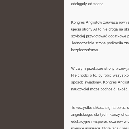
odciągały od sedna.
Kongres Anglistów zauważa również
ujęciu strony AI to nie droga na s
szybciej przygotować dodatkowe p
Jednocześnie strona podkreśla znac
bezpieczeństwo.
W całym przekazie strony przewija
Nie chodzi o to, by robić wszystko
sposób świadomy. Kongres Anglist
nauczyciel może podnosić jakość
To wszystko składa się na obraz 
angielskiego: dla tych, którzy chc
edukacyjne i wspierać uczniów w o
miejsce inspiracji, które łączy pa