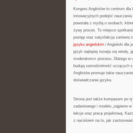
Kongres Anglistów to centrum dla 
innowacyjnych podejść nauczania i
powstała z myślą o osobach, które
żywy proces. To miejsce spotkania
postęp oraz satysfakcja zarówno n
języku angielskim
i Angielski dla 
język najlepiej rozwija się wtedy,
moderatoreｍ procesu. Dlatego w c
budują samodzielność uczących s
Anglistów promuje takie nauczanie
doświadczanie języka.
Strona jest także kompasem po ty
zadaniowego i modelu „najpierw w 
lekcje oraz pracę projektową. Każ
z naciskiem na to, jak zastosowa