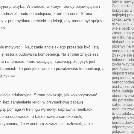
łatwiej naw
Zamiast tes
yjna praktyka. W świecie, w którym trendy pojawiają się i
korzystać z 
a odróżnić modę od podejścia, które ma sens. Strona
najlepiej pa
życia. Zwaln
y z przemyślaną architekturą lekcji, aby proces był spójny i
rezygnacji z
zeb.
wiele osób d
zasad zaczyn
na kilku naj
blokach cza
przerwy na r
lę motywacji. Nauczanie angielskiego przestaje być listą
energia nie 
ię historią budowania kompetencji. Na stronie znajdziesz
Zyskuje się 
hałasem uda
rte na temacie, które wciągają i sprawiają, że język jest
życia w rytm
zeniach. To podejście wspiera prawdziwość komunikacji, a
przeżywanie 
niepostrzeże
 językowe.
pośpiechu, 
samochodem 
osobą bez ze
które budują
ologia edukacyjna. Strona pokazuje, jak wykorzystywać
obecni w sw
nie potrzeba
, bez zamieniania lekcji w przypadkową zabawę.
satysfakcję.
tego, co zwy
ącą: pomaga w treningu wymowy, usprawnia feedback,
to paradoksa
ce na odpowiedzi, a także rozwija samokontrolę.
głębszej kre
bombardowa
rzypomina, że w centrum zawsze jest człowiek, a nie
odpoczynek,
połączeń i p