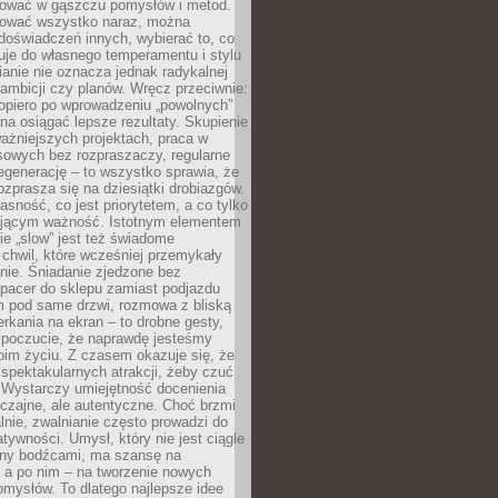
igować w gąszczu pomysłów i metod.
tować wszystko naraz, można
doświadczeń innych, wybierać to, co
suje do własnego temperamentu i stylu
ianie nie oznacza jednak radykalnej
 ambicji czy planów. Wręcz przeciwnie:
opiero po wprowadzeniu „powolnych”
a osiągać lepsze rezultaty. Skupienie
ważniejszych projektach, praca w
sowych bez rozpraszaczy, regularne
egenerację – to wszystko sprawia, że
rozprasza się na dziesiątki drobiazgów.
jasność, co jest priorytetem, a co tylko
jącym ważność. Istotnym elementem
ie „slow” jest też świadome
chwil, które wcześniej przemykały
nie. Śniadanie zjedzone bez
spacer do sklepu zamiast podjazdu
pod same drzwi, rozmowa z bliską
rkania na ekran – to drobne gesty,
 poczucie, że naprawdę jesteśmy
oim życiu. Z czasem okazuje się, że
 spektakularnych atrakcji, żeby czuć
 Wystarczy umiejętność docenienia
czajne, ale autentyczne. Choć brzmi
lnie, zwalnianie często prowadzi do
atywności. Umysł, który nie jest ciągle
ny bodźcami, ma szansę na
 a po nim – na tworzenie nowych
omysłów. To dlatego najlepsze idee