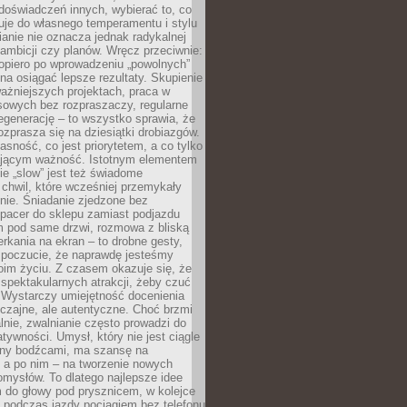
doświadczeń innych, wybierać to, co
suje do własnego temperamentu i stylu
ianie nie oznacza jednak radykalnej
 ambicji czy planów. Wręcz przeciwnie:
opiero po wprowadzeniu „powolnych”
a osiągać lepsze rezultaty. Skupienie
ważniejszych projektach, praca w
sowych bez rozpraszaczy, regularne
egenerację – to wszystko sprawia, że
rozprasza się na dziesiątki drobiazgów.
jasność, co jest priorytetem, a co tylko
jącym ważność. Istotnym elementem
ie „slow” jest też świadome
chwil, które wcześniej przemykały
nie. Śniadanie zjedzone bez
spacer do sklepu zamiast podjazdu
pod same drzwi, rozmowa z bliską
rkania na ekran – to drobne gesty,
 poczucie, że naprawdę jesteśmy
oim życiu. Z czasem okazuje się, że
 spektakularnych atrakcji, żeby czuć
 Wystarczy umiejętność docenienia
czajne, ale autentyczne. Choć brzmi
lnie, zwalnianie często prowadzi do
atywności. Umysł, który nie jest ciągle
ny bodźcami, ma szansę na
 a po nim – na tworzenie nowych
omysłów. To dlatego najlepsze idee
 do głowy pod prysznicem, w kolejce
 podczas jazdy pociągiem bez telefonu