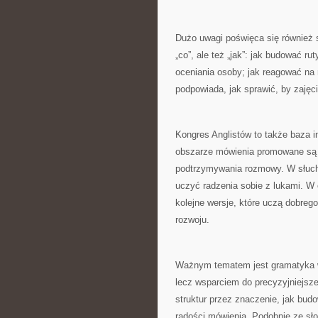
Dużo uwagi poświęca się również 
„co”, ale też „jak”: jak budować ru
oceniania osoby; jak reagować na r
podpowiada, jak sprawić, by zajęc
Kongres Anglistów to także baza i
obszarze mówienia promowane są ro
podtrzymywania rozmowy. W słuchan
uczyć radzenia sobie z lukami. W 
kolejne wersje, które uczą dobreg
rozwoju.
Ważnym tematem jest gramatyka w u
lecz wsparciem do precyzyjniejsz
struktur przez znaczenie, jak bud
radości mówienia. Podobnie ze słow