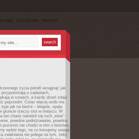
SCRIBE
FACEBOOK
TWITTER
czesnego życia potrafi wciągnąć jak
je przypominają o zadaniach,
pękają w szwach, a każdy dzień zdaje
niż poprzedni. Coraz więcej osób ma
 żyje jak na bieżni – biegnie, spala
 w gruncie rzeczy stoi w miejscu. W
a ten chaos narodził się ruch „slow”:
zenie, powolne podróżowanie, powolna
 pozorom nie chodzi w nim o lenistwo,
omy wybór tego, na co kierujemy uwagę
ka zwalniania nie polega na tym, żeby