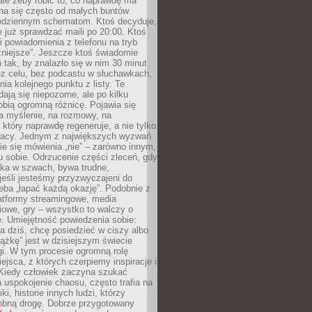
 ale żeby robić to, co naprawdę ma
na się często od małych buntów
odziennym schematom. Ktoś decyduje,
e już sprawdzać maili po 20:00. Ktoś
i powiadomienia z telefonu na tryb
żniejsze”. Jeszcze ktoś świadomie
ń tak, by znalazło się w nim 30 minut
ez celu, bez podcastu w słuchawkach,
ia kolejnego punktu z listy. Te
dają się niepozorne, ale po kilku
obią ogromną różnicę. Pojawia się
a myślenie, na rozmowy, na
który naprawdę regeneruje, a nie tylko
racy. Jednym z największych wyzwań
ie się mówienia „nie” – zarówno innym,
 sobie. Odrzucenie części zleceń, gdy
ęka w szwach, bywa trudne,
jeśli jesteśmy przyzwyczajeni do
zeba „łapać każdą okazję”. Podobnie z
latformy streamingowe, media
owe, gry – wszystko to walczy o
. Umiejętność powiedzenia sobie:
a dziś, chcę posiedzieć w ciszy albo
ążkę” jest w dzisiejszym świecie
i. W tym procesie ogromną rolę
ejsca, z których czerpiemy inspiracje i
Kiedy człowiek zaczyna szukać
uspokojenie chaosu, często trafia na
iki, historie innych ludzi, którzy
dobną drogę. Dobrze przygotowany