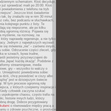
odziennym schematom. Ktoś decyduje,
e już sprawdzać maili po 20:00. Ktoś
i powiadomienia z telefonu na tryb
żniejsze”. Jeszcze ktoś świadomie
ń tak, by znalazło się w nim 30 minut
ez celu, bez podcastu w słuchawkach,
ia kolejnego punktu z listy. Te
dają się niepozorne, ale po kilku
obią ogromną różnicę. Pojawia się
a myślenie, na rozmowy, na
który naprawdę regeneruje, a nie tylko
racy. Jednym z największych wyzwań
ie się mówienia „nie” – zarówno innym,
 sobie. Odrzucenie części zleceń, gdy
ęka w szwach, bywa trudne,
jeśli jesteśmy przyzwyczajeni do
zeba „łapać każdą okazję”. Podobnie z
latformy streamingowe, media
owe, gry – wszystko to walczy o
. Umiejętność powiedzenia sobie:
a dziś, chcę posiedzieć w ciszy albo
ążkę” jest w dzisiejszym świecie
i. W tym procesie ogromną rolę
ejsca, z których czerpiemy inspiracje i
Kiedy człowiek zaczyna szukać
uspokojenie chaosu, często trafia na
iki, historie innych ludzi, którzy
dobną drogę. Dobrze przygotowany
ykułami
o równowadze między pracą a
aniu o zdrowie psychiczne, o prostocie