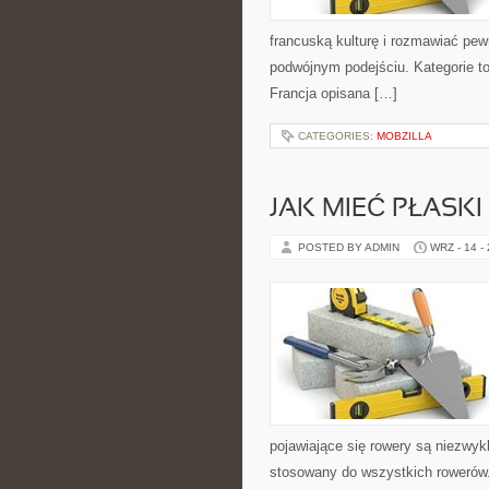
francuską kulturę i rozmawiać pew
podwójnym podejściu. Kategorie to
Francja opisana […]
CATEGORIES:
MOBZILLA
JAK MIEĆ PŁASK
POSTED BY ADMIN
WRZ - 14 -
pojawiające się rowery są niezwyk
stosowany do wszystkich rowerów