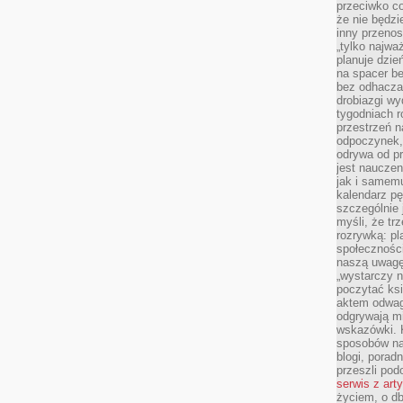
przeciwko c
że nie będzi
inny przenos
„tylko najwa
planuje dzie
na spacer b
bez odhaczan
drobiazgi wy
tygodniach r
przestrzeń n
odpoczynek, 
odrywa od p
jest nauczen
jak i samemu
kalendarz p
szczególnie 
myśli, że tr
rozrywką: p
społeczności
naszą uwagę
„wystarczy n
poczytać ksi
aktem odwag
odgrywają mi
wskazówki. 
sposobów na 
blogi, poradn
przeszli po
serwis z art
życiem, o db