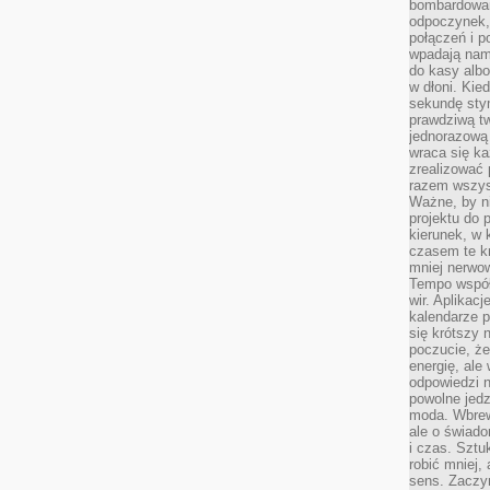
bombardowa
odpoczynek,
połączeń i p
wpadają nam
do kasy albo
w dłoni. Kie
sekundę stym
prawdziwą tw
jednorazową 
wraca się k
zrealizować 
razem wszyst
Ważne, by ni
projektu do 
kierunek, w
czasem te kr
mniej nerwow
Tempo współ
wir. Aplikac
kalendarze 
się krótszy 
poczucie, że
energię, ale
odpowiedzi n
powolne jed
moda. Wbrew
ale o świad
i czas. Sztu
robić mniej,
sens. Zaczy