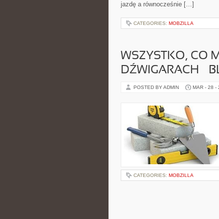
jazdę a równocześnie […]
CATEGORIES:
MOBZILLA
WSZYSTKO, CO M
DŹWIGARACH – 
POSTED BY ADMIN
MAR - 28 -
CATEGORIES:
MOBZILLA