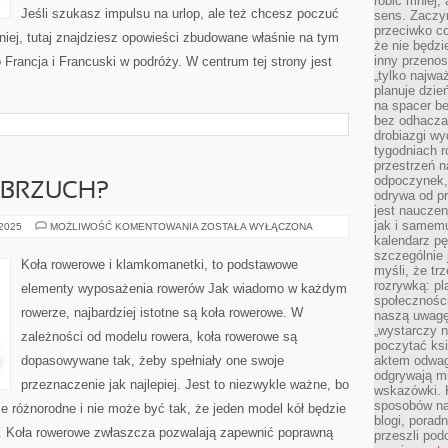
robić mniej,
Jeśli szukasz impulsu na urlop, ale też chcesz poczuć
sens. Zaczy
przeciwko c
niej, tutaj znajdziesz opowieści zbudowane właśnie na tym
że nie będzi
inny przenos
 Francja i Francuski w podróży. W centrum tej strony jest
„tylko najwa
planuje dzie
na spacer b
bez odhaczan
drobiazgi wy
tygodniach r
przestrzeń n
odpoczynek, 
I BRZUCH?
odrywa od p
jest nauczen
jak i samemu
JAK
 2025
MOŻLIWOŚĆ KOMENTOWANIA
ZOSTAŁA WYŁĄCZONA
MIEĆ
kalendarz p
PŁASKI
szczególnie 
BRZUCH?
Koła rowerowe i klamkomanetki, to podstawowe
myśli, że tr
rozrywką: p
elementy wyposażenia rowerów Jak wiadomo w każdym
społeczności
rowerze, najbardziej istotne są koła rowerowe. W
naszą uwagę
„wystarczy n
zależności od modelu rowera, koła rowerowe są
poczytać ksi
dopasowywane tak, żeby spełniały one swoje
aktem odwag
odgrywają mi
przeznaczenie jak najlepiej. Jest to niezwykle ważne, bo
wskazówki. 
sposobów na 
le różnorodne i nie może być tak, że jeden model kół będzie
blogi, poradn
. Koła rowerowe zwłaszcza pozwalają zapewnić poprawną
przeszli po