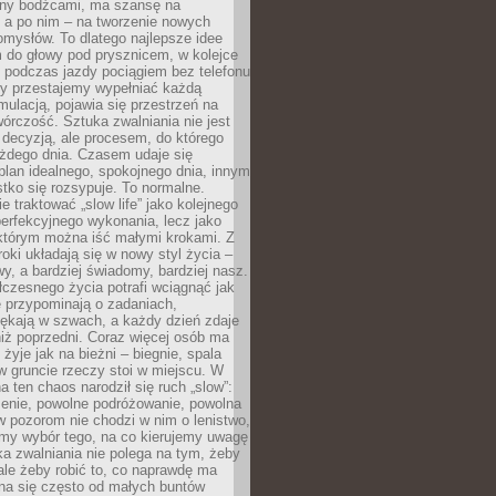
ny bodźcami, ma szansę na
 a po nim – na tworzenie nowych
omysłów. To dlatego najlepsze idee
 do głowy pod prysznicem, w kolejce
 podczas jazdy pociągiem bez telefonu
dy przestajemy wypełniać każdą
ulacją, pojawia się przestrzeń na
órczość. Sztuka zwalniania nie jest
decyzją, ale procesem, do którego
ażdego dnia. Czasem udaje się
plan idealnego, spokojnego dnia, innym
ko się rozsypuje. To normalne.
e traktować „slow life” jako kolejnego
perfekcyjnego wykonania, lecz jako
 którym można iść małymi krokami. Z
oki układają się w nowy styl życia –
y, a bardziej świadomy, bardziej nasz.
czesnego życia potrafi wciągnąć jak
je przypominają o zadaniach,
pękają w szwach, a każdy dzień zdaje
niż poprzedni. Coraz więcej osób ma
 żyje jak na bieżni – biegnie, spala
 w gruncie rzeczy stoi w miejscu. W
a ten chaos narodził się ruch „slow”:
zenie, powolne podróżowanie, powolna
 pozorom nie chodzi w nim o lenistwo,
omy wybór tego, na co kierujemy uwagę
ka zwalniania nie polega na tym, żeby
 ale żeby robić to, co naprawdę ma
na się często od małych buntów