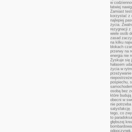
w codziennoś
łatwiej naw
Zamiast tes
korzystać z 
najlepiej pa
życia. Zwaln
rezygnacji z
wiele osób d
zasad zaczyn
na kilku naj
blokach cza
przerwy na r
energia nie 
Zyskuje się 
hałasem uda
życia w rytm
przeżywanie 
niepostrzeże
pośpiechu, 
samochodem 
osobą bez ze
które budują
obecni w sw
nie potrzeba
satysfakcję.
tego, co zwy
to paradoksa
głębszej kre
bombardowa
odpoczynek,