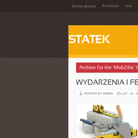
Archiwum
Kult
Strona główna
STATEK
Archive for the ‘MobZilla’
WYDARZENIA I F
POSTED BY ADMIN
LUT - 11 - 