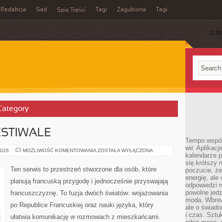
Redakcja
Sad
Tagi
Zagubiona
Tagi
Spis Treści
SUB
 Category
ESTIWALE
Tempo współ
wir. Aplikac
WYDARZENIA
2026
MOŻLIWOŚĆ KOMENTOWANIA
ZOSTAŁA WYŁĄCZONA
kalendarze 
I
FESTIWALE
się krótszy 
Ten serwis to przestrzeń stworzone dla osób, które
poczucie, że
energię, ale
planują francuską przygodę i jednocześnie przyswajają
odpowiedzi n
powolne jed
francuszczyznę. To fuzja dwóch światów: wojażowania
moda. Wbrew
po Republice Francuskiej oraz nauki języka, który
ale o świad
i czas. Sztu
ułatwia komunikację w rozmowach z mieszkańcami.