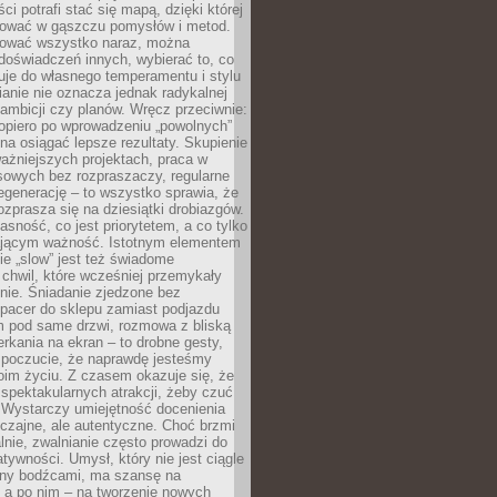
ci potrafi stać się mapą, dzięki której
igować w gąszczu pomysłów i metod.
tować wszystko naraz, można
doświadczeń innych, wybierać to, co
suje do własnego temperamentu i stylu
ianie nie oznacza jednak radykalnej
 ambicji czy planów. Wręcz przeciwnie:
opiero po wprowadzeniu „powolnych”
a osiągać lepsze rezultaty. Skupienie
ważniejszych projektach, praca w
sowych bez rozpraszaczy, regularne
egenerację – to wszystko sprawia, że
rozprasza się na dziesiątki drobiazgów.
jasność, co jest priorytetem, a co tylko
jącym ważność. Istotnym elementem
ie „slow” jest też świadome
chwil, które wcześniej przemykały
nie. Śniadanie zjedzone bez
spacer do sklepu zamiast podjazdu
pod same drzwi, rozmowa z bliską
rkania na ekran – to drobne gesty,
 poczucie, że naprawdę jesteśmy
oim życiu. Z czasem okazuje się, że
 spektakularnych atrakcji, żeby czuć
 Wystarczy umiejętność docenienia
czajne, ale autentyczne. Choć brzmi
lnie, zwalnianie często prowadzi do
atywności. Umysł, który nie jest ciągle
ny bodźcami, ma szansę na
 a po nim – na tworzenie nowych