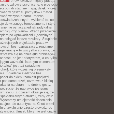
ykułami
o równowadze między pracą a
aniu o zdrowie psychiczne, o prostocie
ci potrafi stać się mapą, dzięki której
igować w gąszczu pomysłów i metod.
tować wszystko naraz, można
doświadczeń innych, wybierać to, co
suje do własnego temperamentu i stylu
ianie nie oznacza jednak radykalnej
 ambicji czy planów. Wręcz przeciwnie:
opiero po wprowadzeniu „powolnych”
a osiągać lepsze rezultaty. Skupienie
ważniejszych projektach, praca w
sowych bez rozpraszaczy, regularne
egenerację – to wszystko sprawia, że
rozprasza się na dziesiątki drobiazgów.
jasność, co jest priorytetem, a co tylko
jącym ważność. Istotnym elementem
ie „slow” jest też świadome
chwil, które wcześniej przemykały
nie. Śniadanie zjedzone bez
spacer do sklepu zamiast podjazdu
pod same drzwi, rozmowa z bliską
rkania na ekran – to drobne gesty,
 poczucie, że naprawdę jesteśmy
oim życiu. Z czasem okazuje się, że
 spektakularnych atrakcji, żeby czuć
 Wystarczy umiejętność docenienia
czajne, ale autentyczne. Choć brzmi
lnie, zwalnianie często prowadzi do
atywności. Umysł, który nie jest ciągle