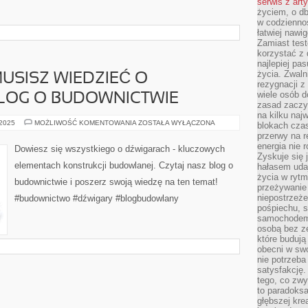
serwis z art
życiem, o db
w codziennoś
łatwiej naw
Zamiast tes
korzystać z 
najlepiej pa
życia. Zwaln
USISZ WIEDZIEĆ O
rezygnacji z
wiele osób d
BLOG O BUDOWNICTWIE
zasad zaczyn
na kilku naj
WSZYSTKO,
 2025
MOŻLIWOŚĆ KOMENTOWANIA
ZOSTAŁA WYŁĄCZONA
blokach cza
CO
przerwy na r
MUSISZ
WIEDZIEĆ
energia nie 
Dowiesz się wszystkiego o dźwigarach - kluczowych
O
Zyskuje się 
DŹWIGARACH
elementach konstrukcji budowlanej. Czytaj nasz blog o
hałasem uda
–
BLOG
życia w rytm
budownictwie i poszerz swoją wiedzę na ten temat!
O
przeżywanie 
BUDOWNICTWIE
niepostrzeże
#budownictwo #dźwigary #blogbudowlany
pośpiechu, 
samochodem 
osobą bez ze
które budują
obecni w sw
nie potrzeba
satysfakcję.
tego, co zwy
to paradoksa
głębszej kre