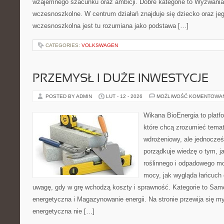
wzajemnego szacunku oraz ambicji. Dobre kategorie to Wyzwania 
wczesnoszkolne. W centrum działań znajduje się dziecko oraz je
wczesnoszkolna jest tu rozumiana jako podstawa […]
CATEGORIES:
VOLKSWAGEN
PRZEMYSŁ I DUŻE INWESTYCJE
POSTED BY ADMIN
LUT - 12 - 2026
MOŻLIWOŚĆ KOMENTOWA
Wikana BioEnergia to platf
które chcą zrozumieć temat
wdrożeniowy, ale jednocześ
porządkuje wiedzę o tym, 
roślinnego i odpadowego mo
mocy, jak wygląda łańcuch 
uwagę, gdy w grę wchodzą koszty i sprawność. Kategorie to Sa
energetyczna i Magazynowanie energii. Na stronie przewija się my
energetyczna nie […]