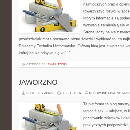
najmłodszych oraz o opieku
towarzyszyć rozwój w sposó
którym informacje są podaw
wyzwania zamieniają się w
Strona łączy naukę z twórc
przedszkolak może poznawać różne ścieżki i wybierać to, co najb
Polecamy Technika i Informatyka. Główną ideą jest stworzenie wsp
której nauka odbywa się w […]
CATEGORIES:
SYMULATORY
JAWORZNO
POSTED BY ADMIN
LUT - 4 - 2026
MOŻLIWOŚĆ KOMENTOWAN
Ta platforma to blog turys
region śląski – miejsce, w
poznawanie zakątków i okoli
praktycznych podpowiedzi,