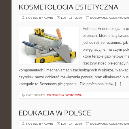
KOSMETOLOGIA ESTETYCZNA
POSTED BY ADMIN
LUT - 15 - 2026
MOŻLIWOŚĆ KOMENTOWA
Estetica Endermologia to p
osobach, które chcą świado
jednocześnie rozumieć, jak 
pielęgnacyjne, na czym pol
które terapie gabinetowe m
rzeczywistość pielęgnacyjn
komponentach i mechanizmach zachodzących w skórze, tkankach 
czytelnik może dobierać rozwiązania pewniej oraz eliminować pus
kategorie to Sezonowa pielęgnacja i Dla profesjonalistów. […]
CATEGORIES:
ORTOPEDIA SPORTOWA
EDUKACJA W POLSCE
POSTED BY ADMIN
LUT - 14 - 2026
MOŻLIWOŚĆ KOMENTOWA