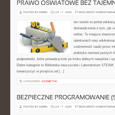
PRAWO OŚWIATOWE BEZ TAJEMN
POSTED BY ADMIN
LUT - 7 - 2026
MOŻLIWOŚĆ KOMENTOWAN
ten serwis to portal edukacy
doświadczenia o tym, jak u
online. To miejsce stworzo
opiekunach oraz edukatora
codzienność nauki przez inte
praktyka zamiast pustych h
podpowiedzi, które prowadzą krok po kroku dobrych nawyków i s
Dobre kategorie to Biblioteka nauczyciela i Laboratorium STEAM. 
towarzyszyć w przejściu od […]
CATEGORIES:
KOSMETYKI
BEZPIECZNE PROGRAMOWANIE (
POSTED BY ADMIN
LUT - 7 - 2026
MOŻLIWOŚĆ KOMENTOWAN