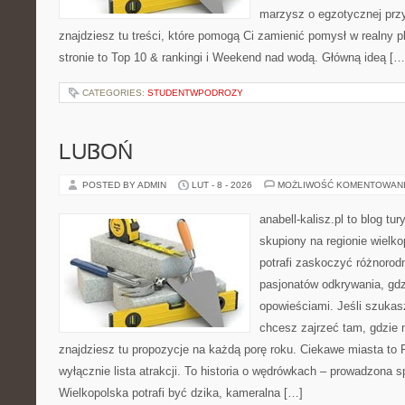
marzysz o egzotycznej przy
znajdziesz tu treści, które pomogą Ci zamienić pomysł w realny p
stronie to Top 10 & rankingi i Weekend nad wodą. Główną ideą […
CATEGORIES:
STUDENTWPODROZY
LUBOŃ
POSTED BY ADMIN
LUT - 8 - 2026
MOŻLIWOŚĆ KOMENTOWAN
anabell-kalisz.pl to blog t
skupiony na regionie wielko
potrafi zaskoczyć różnorodn
pasjonatów odkrywania, gdz
opowieściami. Jeśli szukasz
chcesz zajrzeć tam, gdzie 
znajdziesz tu propozycje na każdą porę roku. Ciekawe miasta to Pi
wyłącznie lista atrakcji. To historia o wędrówkach – prowadzona s
Wielkopolska potrafi być dzika, kameralna […]