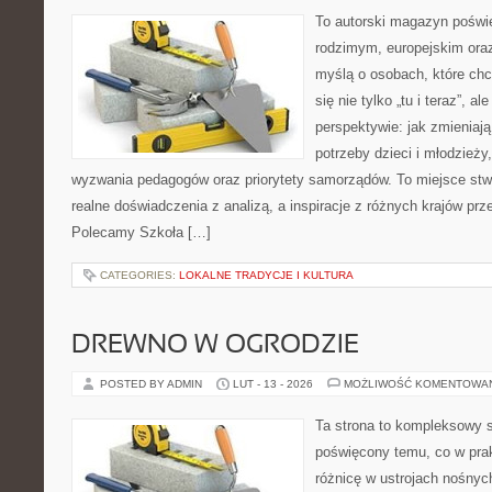
To autorski magazyn poświę
rodzimym, europejskim ora
myślą o osobach, które chc
się nie tylko „tu i teraz”, a
perspektywie: jak zmieniają
potrzeby dzieci i młodzieży
wyzwania pedagogów oraz priorytety samorządów. To miejsce stw
realne doświadczenia z analizą, a inspiracje z różnych krajów prz
Polecamy Szkoła […]
CATEGORIES:
LOKALNE TRADYCJE I KULTURA
DREWNO W OGRODZIE
POSTED BY ADMIN
LUT - 13 - 2026
MOŻLIWOŚĆ KOMENTOWA
Ta strona to kompleksowy 
poświęcony temu, co w prak
różnicę w ustrojach nośnyc