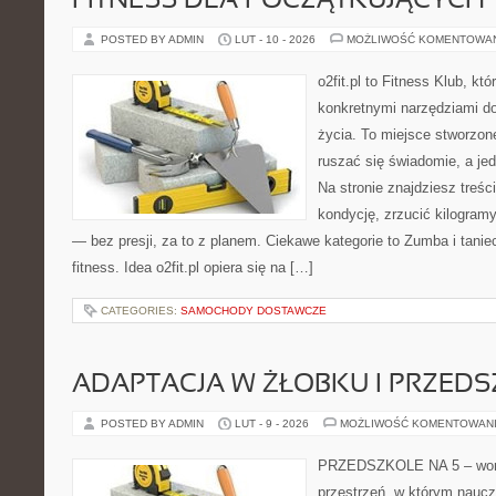
FITNESS DLA POCZĄTKUJĄCYCH
POSTED BY ADMIN
LUT - 10 - 2026
MOŻLIWOŚĆ KOMENTOWA
o2fit.pl to Fitness Klub, kt
konkretnymi narzędziami do
życia. To miejsce stworzon
ruszać się świadomie, a jed
Na stronie znajdziesz treśc
kondycję, zrzucić kilogram
— bez presji, za to z planem. Ciekawe kategorie to Zumba i taniec
fitness. Idea o2fit.pl opiera się na […]
CATEGORIES:
SAMOCHODY DOSTAWCZE
ADAPTACJA W ŻŁOBKU I PRZED
POSTED BY ADMIN
LUT - 9 - 2026
MOŻLIWOŚĆ KOMENTOWAN
PRZEDSZKOLE NA 5 – worta
przestrzeń, w którym naucz