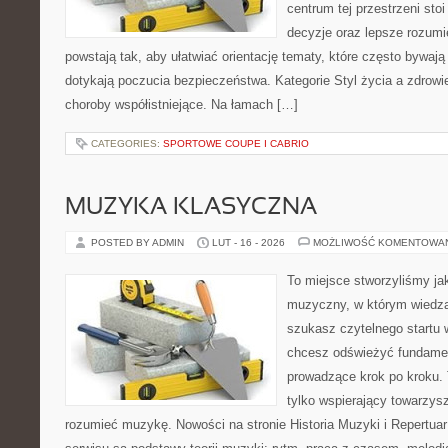
centrum tej przestrzeni sto
decyzje oraz lepsze rozumi
powstają tak, aby ułatwiać orientację tematy, które często bywają
dotykają poczucia bezpieczeństwa. Kategorie Styl życia a zdrowie
choroby współistniejące. Na łamach […]
CATEGORIES:
SPORTOWE COUPE I CABRIO
MUZYKA KLASYCZNA
POSTED BY ADMIN
LUT - 16 - 2026
MOŻLIWOŚĆ KOMENTOWA
To miejsce stworzyliśmy ja
muzyczny, w którym wiedza 
szukasz czytelnego startu 
chcesz odświeżyć fundament
prowadzące krok po kroku. T
tylko wspierający towarzysz
rozumieć muzykę. Nowości na stronie Historia Muzyki i Repertuar 