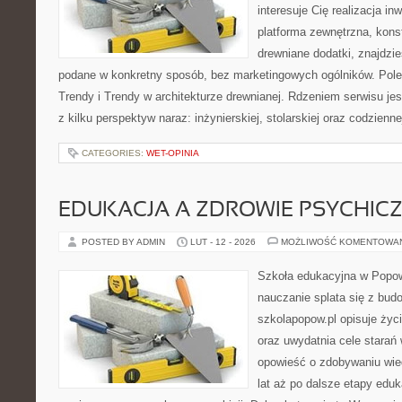
interesuje Cię realizacja in
platforma zewnętrzna, konst
drewniane dodatki, znajdzi
podane w konkretny sposób, bez marketingowych ogólników. Polec
Trendy i Trendy w architekturze drewnianej. Rdzeniem serwisu je
z kilku perspektyw naraz: inżynierskiej, stolarskiej oraz codzienne
CATEGORIES:
WET-OPINIA
EDUKACJA A ZDROWIE PSYCHIC
POSTED BY ADMIN
LUT - 12 - 2026
MOŻLIWOŚĆ KOMENTOWA
Szkoła edukacyjna w Popow
nauczanie splata się z bud
szkolapopow.pl opisuje życ
oraz uwydatnia cele starań
opowieść o zdobywaniu wie
lat aż po dalsze etapy edu