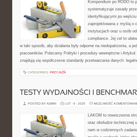
Kompendium po RODO to pl
systematyzuje zasady prze
identyfikującymi po wejści
zaprojektowana z myślą o 
instytucjach oraz u osób o
compliance. Jej cel to ułat
w taki sposób, aby działania były odporne na niedopatrzenia, a je
pracowników. Polecamy Polityki i procedury wewnętrzne i Artykuł
znajdują się współczesne standardy przetwarzania danych: legaln
CATEGORIES:
PRZYJAŹŃ
TESTY WYDAJNOŚCI I BENCHMAR
POSTED BY ADMIN
LUT - 6 - 2026
MOŻLIWOŚĆ KOMENTOWAN
LAKOM to nowoczesna stro
oraz obsłudze technicznej 
nam w codziennych zadania