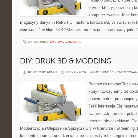
myślą o osobach, które ch
o tych, którzy potrzebują 
komputer zwalnia. Inne kat
magazyny danych i Retro PC i historia hardware’u. W świecie, w k
wprowadzić w błąd, LAKOM stawia na zrozumiałość i wiarygodno
CATEGORIES:
LATAJACACHOLERA
DIY: DRUK 3D & MODDING
POSTED BY ADMIN
LUT - 6 - 2026
MOŻLIWOŚĆ KOMENTOWAN
Pracownia napraw Toshiba 
którym zaczynamy od dokład
dopiero potem proponujemy
Jeśli interesuje Cię napraw
Katowicach, ten opis pokaż
możesz się oczekiwać. Cie
Modernizacja i Ulepszenia Sprzętu i Gry w Chmurze i Streaming. 
koncentruje się na urządzeniach Toshiba, w tym szczególnie na rod