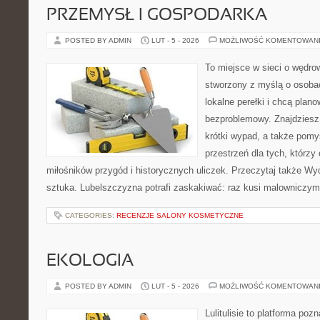
PRZEMYSŁ I GOSPODARKA
POSTED BY ADMIN
LUT - 5 - 2026
MOŻLIWOŚĆ KOMENTOWAN
To miejsce w sieci o wędrow
stworzony z myślą o osobac
lokalne perełki i chcą pla
bezproblemowy. Znajdziesz t
krótki wypad, a także pomy
przestrzeń dla tych, którzy 
miłośników przygód i historycznych uliczek. Przeczytaj także Wydar
sztuka. Lubelszczyzna potrafi zaskakiwać: raz kusi malowniczym
CATEGORIES:
RECENZJE SALONY KOSMETYCZNE
EKOLOGIA
POSTED BY ADMIN
LUT - 5 - 2026
MOŻLIWOŚĆ KOMENTOWAN
Lulitulisie to platforma po