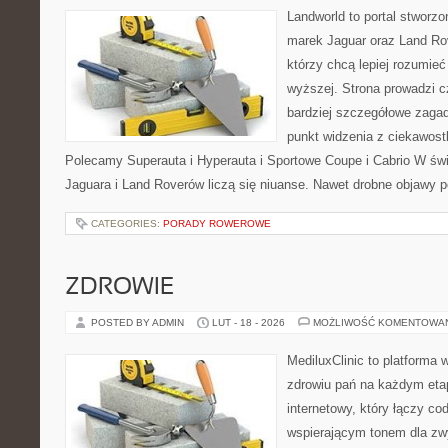
Landworld to portal stworz
marek Jaguar oraz Land Rov
którzy chcą lepiej rozumie
wyższej. Strona prowadzi c
bardziej szczegółowe zagad
punkt widzenia z ciekawostk
Polecamy Superauta i Hyperauta i Sportowe Coupe i Cabrio W św
Jaguara i Land Roverów liczą się niuanse. Nawet drobne objawy 
CATEGORIES:
PORADY ROWEROWE
ZDROWIE
POSTED BY ADMIN
LUT - 18 - 2026
MOŻLIWOŚĆ KOMENTOWA
MediluxClinic to platforma 
zdrowiu pań na każdym etap
internetowy, który łączy c
wspierającym tonem dla z