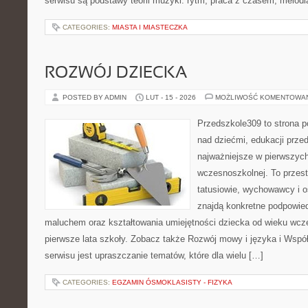
serwisu są podstawy teorii muzyki: rytm, praca z czasem, melodi
CATEGORIES:
MIASTA I MIASTECZKA
ROZWÓJ DZIECKA
POSTED BY ADMIN
LUT - 15 - 2026
MOŻLIWOŚĆ KOMENTOWA
Przedszkole309 to strona 
nad dziećmi, edukacji prze
najważniejsze w pierwszych
wczesnoszkolnej. To przes
tatusiowie, wychowawcy i o
znajdą konkretne podpowied
maluchem oraz kształtowania umiejętności dziecka od wieku wcz
pierwsze lata szkoły. Zobacz także Rozwój mowy i języka i Współ
serwisu jest upraszczanie tematów, które dla wielu […]
CATEGORIES:
EGZAMIN ÓSMOKLASISTY - FIZYKA