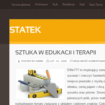
Archiwum
Kult
Redakcja
Sad
Strona główna
Spis Treści
STATEK
SZTUKA W EDUKACJI I TERAPII
POSTED BY ADMIN
LUT - 21 - 2026
MOŻLIWOŚĆ KOMENTOWA
Elfiki777 to inspirujący ser
rysować i ćwiczyć handwri
miejsce powstało z myślą o
ołówka, cenią papier i chc
rysunku oraz piśmie. Stron
pierwszych prób, przez małe
rozbudowane tematy związane z układem i pięknem znaków. Ciek