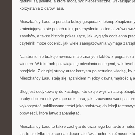
gatunki są jadalne, a które mogą być niebezpieczne, wskazując
korzystania z darów lasu.
Mieszkańcy Lasu to ponadto kulisy gospodarki leśnej. Znajdziemy 
zmieniających się porach roku, przemyślenia na temat zrównowa
zasobów, a także historie pokazujące, jak wygląda codzienna prac
czytelnik może docenić, jak wiele zaangażowania wymaga zarząd
Na stronie nie brakuje również mało znanych faktów z pogranicza
wierzeń. W tekstach pojawiają się odwołania do legend, w których l
przejścia. Z drugiej strony autor korzysta po actualną wiedzę, by
Mieszkańcy Lasu stają się łącznikiem między dawną mądrością 
Blog jest dedykowany do każdego, kto czuje więź z naturą. Znajdą
osoby dopiero odkrywające uroki lasu, jak i zaawansowani pasjo
wykorzystać publikowane treści jako podstawę do lekcji terenowy
opowieści, które łatwo zapamiętać.
Mieszkańcy Lasu to także zachęta do uważnego kontaktu z natur
las to nie tylko miejsce na zdjęcia, ale świat pełen zależności, 