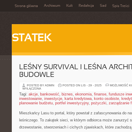
Archiwum
Kult
Redakcja
Sad
Strona główna
Spis Treści
STATEK
LEŚNY SURVIVAL I LEŚNA ARCHI
BUDOWLE
POSTED BY ADMIN
POSTED ON LIS - 29 - 2025
MOŻLIWOŚĆ 
WYŁĄCZONA
Tagi:
akcje
,
bankowość
,
biznes
,
ekonomia
,
finanse
,
fundusze inw
inwestowanie
,
inwestycje
,
karta kredytowa
,
konto osobiste
,
kredyt
planowanie budżetu
,
portfel inwestycyjny
,
pożyczki
,
zarządzanie 
Mieszkańcy Lasu to portal, który powstał z zafascynowania do nat
leśniczego. To zakątek sieci, w którym odbiorca może zanurzyć s
drzewostanie, stworzeniach i cichych zjawiskach, które zachodz