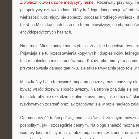
Ziołolecznictwo i dawne medycyny leśne
i Rezerwaty przyrody. Te
perspektywy człowieka lasu, który każdego dnia pracuje wśród dr
większość ludzi nigdy nie zobaczy podczas krótkiego wycieczki d
tekst na Mieszkańcach Lasu ma formę prawdziwy, oparty na doświ
encyklopedycznych hasłach.
Na stronie Mieszkańcy Lasu czytelnik znajdzie bogactwo treści p
Pojawiają się tu przedstawienia kopytnych i drapieżników, leśnego
także maleńkich mieszkańców runa. Każdy tekst nie tylko przedst
przystosowania danego gatunku, ale także uwydatnia jego rolę w
Mieszkańcy Lasu to również mapa po puszczy, przeznaczony dla 
bywać wśród drzew w sposób uważny. Na stronie znajdują się pora
lesie tak, aby nie szkodzić lokalne ekosystemy, jak odróżniać śla
ryzykownych zdarzeń oraz jak zachować się w razie nagłego zał
Ogromna część treści poświęcona jest również zielonym mieszk
pospolitym, jak i szczególnie cennym. Na blogu znaleźć można te
warstwy lasu, rośliny runa, a także organizmy związane z drewnem