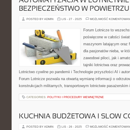
AUTOMATYZACJA W LOTNICTWIE 
BEZPIECZEŃSTWO W POWIETRZU
POSTED BY ADMIN
LIS - 27 - 2025
MOŻLIWOŚĆ KOMENTOWAN
Forum Lotnicze to wszechs
poświęcone w całości światu
maszynom latającym oraz f
dla pasjonatów nieba, w kt
zawodowi piloci, jak i ama
tajniki lotnictwa oraz prow
Lotnictwo cywilne po pandemii i Technologie przyszłości AI i auto
Forum Lotnicze pozwala na otwartą wymianę informacji o odrzuto
konstrukcjach militarnych, transportowym lotnictwie pasażerskim i
CATEGORIES:
POLITYKI I PROCEDURY WEWNĘTRZNE
KUCHNIA BUDŻETOWA I SLOW C
POSTED BY ADMIN
LIS - 26 - 2025
MOŻLIWOŚĆ KOMENTOWAN