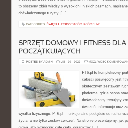
to obszerny zbiór wiedzy o wysokich i niskich pasmach, napisan
doświadczonego turysty. […]
CATEGORIES:
ŚWIĘTA I UROCZYSTOŚCI KOŚCIELNE
SPRZĘT DOMOWY I FITNESS DLA
POCZĄTKUJĄCYCH
POSTED BY ADMIN
LIS - 29 - 2025
MOŻLIWOŚĆ KOMENTOWAN
PT6.pl to kompleksowy porta
całości poświęcony jest fi
skutecznym zestawom ruch
platforma, gdzie osoba staw
doświadczony trenujący zna
ćwiczeń, informacje oraz z
wysiłku fizycznego. PT6.pl – funkcjonalne podejście do ruchu rozum
życia, a nie tylko zestaw ćwiczeń. Na stronie prezentujemy, jak 
głową, aby wzmocnić całe ciało, ograniczyć […]