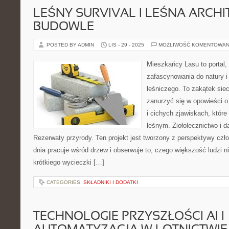
LEŚNY SURVIVAL I LEŚNA ARCHI
BUDOWLE
POSTED BY ADMIN
LIS - 29 - 2025
MOŻLIWOŚĆ KOMENTOWAN
Mieszkańcy Lasu to portal, 
zafascynowania do natury i
leśniczego. To zakątek sie
zanurzyć się w opowieści o
i cichych zjawiskach, któr
leśnym. Ziołolecznictwo i 
Rezerwaty przyrody. Ten projekt jest tworzony z perspektywy czł
dnia pracuje wśród drzew i obserwuje to, czego większość ludzi 
krótkiego wycieczki […]
CATEGORIES:
SKŁADNIKI I DODATKI
TECHNOLOGIE PRZYSZŁOŚCI AI I