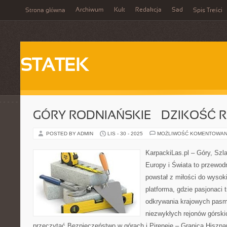
Archiwum
Kult
Redakcja
Sad
Strona główna
Spis Treści
STATEK
GÓRY RODNIAŃSKIE – DZIKOŚĆ 
POSTED BY ADMIN
LIS - 30 - 2025
MOŻLIWOŚĆ KOMENTOWAN
KarpackiLas.pl – Góry, Szl
Europy i Świata to przewodn
powstał z miłości do wysok
platforma, gdzie pasjonaci 
odkrywania krajowych pasm
niezwykłych rejonów górski
przeczytać Bezpieczeństwo w górach i Pireneje – Granica Hiszpani