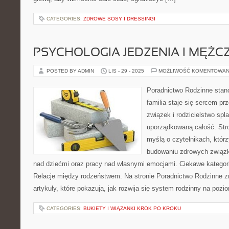
CATEGORIES:
ZDROWE SOSY I DRESSINGI
PSYCHOLOGIA JEDZENIA I MĘŻC
POSTED BY ADMIN
LIS - 29 - 2025
MOŻLIWOŚĆ KOMENTOWAN
Poradnictwo Rodzinne stan
familia staje się sercem pr
związek i rodzicielstwo spla
uporządkowaną całość. Str
myślą o czytelnikach, którzy
budowaniu zdrowych związk
nad dziećmi oraz pracy nad własnymi emocjami. Ciekawe kategor
Relacje między rodzeństwem. Na stronie Poradnictwo Rodzinne 
artykuły, które pokazują, jak rozwija się system rodzinny na pozi
CATEGORIES:
BUKIETY I WIĄZANKI KROK PO KROKU