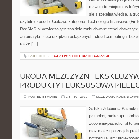
rozwoju to miejsce, w który
się z rzetelną wiedzą, a tr
czytelny sposób. Ciekawe kategorie: Technologie finansowe (FinT
RedSMS.pl odwiedzający znajdzie rozbudowane treści dotyczące 
automatyki, sieci urządzeń połączonych, cloud computingu, bezp
także […]
CATEGORIES:
PRACA I PSYCHOLOGIA ORGANIZACJI
URODA MĘŻCZYZN I EKSKLUZY
PRODUKTY I LUKSUSOWA PIELĘ
POSTED BY ADMIN
LIS - 26 - 2025
MOŻLIWOŚĆ KOMENTOWAN
Sztuka Zdobienia Paznokci –
paznokci, make-upu i kobi
zdobienia-paznokci.pl to po
oraz make-upu znajdą prak
potrzebują, aby projektować