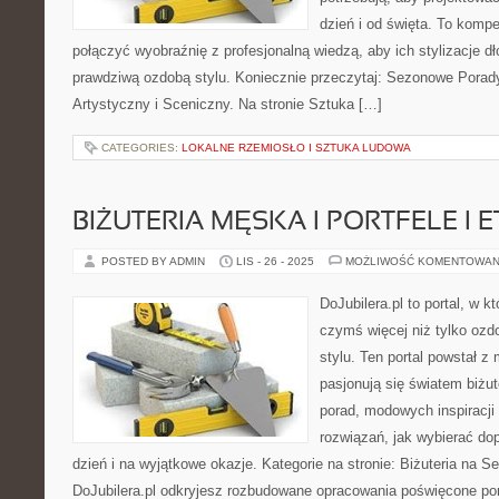
dzień i od święta. To komp
połączyć wyobraźnię z profesjonalną wiedzą, aby ich stylizacje dł
prawdziwą ozdobą stylu. Koniecznie przeczytaj: Sezonowe Porad
Artystyczny i Sceniczny. Na stronie Sztuka […]
CATEGORIES:
LOKALNE RZEMIOSŁO I SZTUKA LUDOWA
BIŻUTERIA MĘSKA I PORTFELE I E
POSTED BY ADMIN
LIS - 26 - 2025
MOŻLIWOŚĆ KOMENTOWAN
DoJubilera.pl to portal, w k
czymś więcej niż tylko ozd
stylu. Ten portal powstał z 
pasjonują się światem biżut
porad, modowych inspiracj
rozwiązań, jak wybierać d
dzień i na wyjątkowe okazje. Kategorie na stronie: Biżuteria na S
DoJubilera.pl odkryjesz rozbudowane opracowania poświęcone 