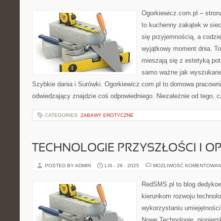
Ogorkiewicz.com.pl – stron
to kuchenny zakątek w sieci
się przyjemnością, a codzi
wyjątkowy moment dnia. To
mieszają się z estetyką pot
samo ważne jak wyszukane
Szybkie dania i Surówki. Ogorkiewicz.com.pl to domowa pracownia
odwiedzający znajdzie coś odpowiedniego. Niezależnie od tego, 
CATEGORIES:
ZABAWY EROTYCZNE
TECHNOLOGIE PRZYSZŁOŚCI I O
POSTED BY ADMIN
LIS - 26 - 2025
MOŻLIWOŚĆ KOMENTOWAN
RedSMS.pl to blog dedyko
kierunkom rozwoju technolo
wykorzystaniu umiejętnośc
Nowe Technologie, pioniersk