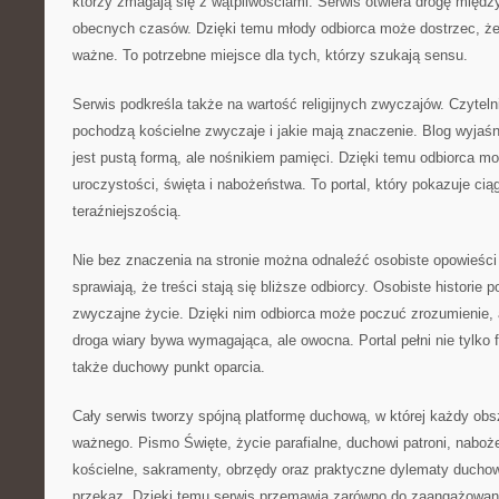
którzy zmagają się z wątpliwościami. Serwis otwiera drogę międz
obecnych czasów. Dzięki temu młody odbiorca może dostrzec, że 
ważne. To potrzebne miejsce dla tych, którzy szukają sensu.
Serwis podkreśla także na wartość religijnych zwyczajów. Czytel
pochodzą kościelne zwyczaje i jakie mają znaczenie. Blog wyjaśnia
jest pustą formą, ale nośnikiem pamięci. Dzięki temu odbiorca m
uroczystości, święta i nabożeństwa. To portal, który pokazuje ci
teraźniejszością.
Nie bez znaczenia na stronie można odnaleźć osobiste opowieści
sprawiają, że treści stają się bliższe odbiorcy. Osobiste historie 
zwyczajne życie. Dzięki nim odbiorca może poczuć zrozumienie, 
droga wiary bywa wymagająca, ale owocna. Portal pełni nie tylko 
także duchowy punkt oparcia.
Cały serwis tworzy spójną platformę duchową, w której każdy ob
ważnego. Pismo Święte, życie parafialne, duchowi patroni, naboż
kościelne, sakramenty, obrzędy oraz praktyczne dylematy duchow
przekaz. Dzięki temu serwis przemawia zarówno do zaangażowanyc