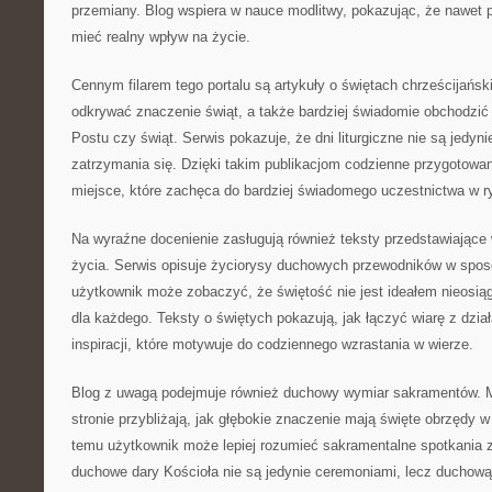
przemiany. Blog wspiera w nauce modlitwy, pokazując, że nawet 
mieć realny wpływ na życie.
Cennym filarem tego portalu są artykuły o świętach chrześcijańs
odkrywać znaczenie świąt, a także bardziej świadomie obchodzić
Postu czy świąt. Serwis pokazuje, że dni liturgiczne nie są jedyn
zatrzymania się. Dzięki takim publikacjom codzienne przygotowan
miejsce, które zachęca do bardziej świadomego uczestnictwa w r
Na wyraźne docenienie zasługują również teksty przedstawiające
życia. Serwis opisuje życiorysy duchowych przewodników w sposó
użytkownik może zobaczyć, że świętość nie jest ideałem nieosiąg
dla każdego. Teksty o świętych pokazują, jak łączyć wiarę z dzia
inspiracji, które motywuje do codziennego wzrastania w wierze.
Blog z uwagą podejmuje również duchowy wymiar sakramentów. M
stronie przybliżają, jak głębokie znaczenie mają święte obrzędy w
temu użytkownik może lepiej rozumieć sakramentalne spotkania 
duchowe dary Kościoła nie są jedynie ceremoniami, lecz duchow