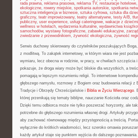
rada prawna
,
reklama prasowa
,
reklama TV
,
restauracje hotelowe
ekologiczne
,
rowery miejskie
,
spotkania autorskie
,
spotkania net
sztuczna inteligencja w biznesie
,
sztuka cyfrowa
,
sztuka dla dzie
graficzny
,
teatr improwizowany
,
teatry alternatywne
,
testy A/B
,
tł
publiczny
,
user experience
,
usługi cateringowe
,
wakacje z dziećm
wellness w hotelach
,
wydarzenia kulturalne
,
wydawnictwa książk
samochodów
,
wystawy fotograficzne
,
zabawki edukacyjne
,
zarzą
zwiedzanie z przewodnikiem
,
żywność ekologiczna
,
żywność regi
Serwis duchowy skierowany do czytelników poszukujących Boga,
z modlitwą. To zakątek internetowy, w którym wiara nie jest poz
wymiaru, lecz obecna w rodzinie, w pracy, w chwilach szczęścia 
pokazuje, że droga wiary może być bliskie dla wszystkich, a treśc
pomagają w lepszym rozumieniu religii. To internetowe kompendiu
głębszego namysłu, rozmowy z Bogiem oraz budowania relacji z 
Tradycje i Obrzędy Chrześcijańskie i
Biblia w Życiu Wierzącego
. 
której przenikają się tematy biblijne, nauczanie Kościoła oraz co
Dzięki temu odbiorca może nie tylko poszerzać horyzonty, ale t
potrzebne do głębszego rozumienia własnej drogi. Artykuły przyg
aby zachować równowagę między przystępnością a treścią. Portal
wyłącznie do krótkich wiadomości, lecz szeroko omawia poruszan
każdy artykuł staje się punktem wyjścia do dalszego poznawania.