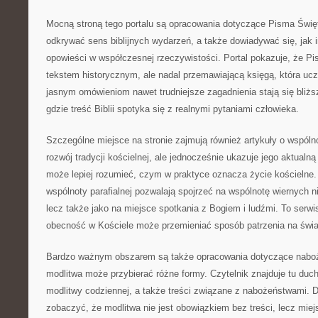
Mocną stroną tego portalu są opracowania dotyczące Pisma Świę
odkrywać sens biblijnych wydarzeń, a także dowiadywać się, jak in
opowieści w współczesnej rzeczywistości. Portal pokazuje, że Pis
tekstem historycznym, ale nadal przemawiającą księgą, która uc
jasnym omówieniom nawet trudniejsze zagadnienia stają się bliżs
gdzie treść Biblii spotyka się z realnymi pytaniami człowieka.
Szczególne miejsce na stronie zajmują również artykuły o wspólno
rozwój tradycji kościelnej, ale jednocześnie ukazuje jego aktualną
może lepiej rozumieć, czym w praktyce oznacza życie kościelne.
wspólnoty parafialnej pozwalają spojrzeć na wspólnotę wiernych ni
lecz także jako na miejsce spotkania z Bogiem i ludźmi. To serwi
obecność w Kościele może przemieniać sposób patrzenia na świa
Bardzo ważnym obszarem są także opracowania dotyczące naboże
modlitwa może przybierać różne formy. Czytelnik znajduje tu d
modlitwy codziennej, a także treści związane z nabożeństwami. D
zobaczyć, że modlitwa nie jest obowiązkiem bez treści, lecz mie