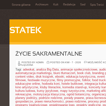
Archiwum
Kult
Redakcja
Sad
Strona główna
Spis Treści
STATEK
ŻYCIE SAKRAMENTALNE
POSTED BY ADMIN
POSTED ON KWI - 7 - 2026
MOŻLIWOŚĆ K
WYŁĄCZONA
Tagi:
adwokat
,
analiza Big Data
,
animacje społecznościowe
,
audi
automatyzacja marketingu
,
biuro tłumaczeń
,
book club
,
branding 
content video
,
druk książek
,
ebooki
,
edukacja turystyczna
,
event
filmowe
,
festiwale muzyczne
,
filmy promocyjne
,
folklor
,
food truck
edukacyjne online
,
hodowla koni
,
hotele butikowe
,
integracja kult
kino artystyczne
,
kluby literackie
,
komedia stand-up
,
koncerty ka
kultura ludowa
,
kursy językowe
,
mapy turystyczne
,
marketing afil
rekreacyjne
,
motoryzacja klasyczna
,
ogród botaniczny
,
organizac
planery podróży
,
podróże rodzinne
,
porady prawne
,
prasa bizneso
gospodarcze
,
prawo nieruchomości
,
prawo rodzinne
,
procesy prod
programy lojalnościowe
,
projektowanie logo
,
projekty graficzne
,
ps