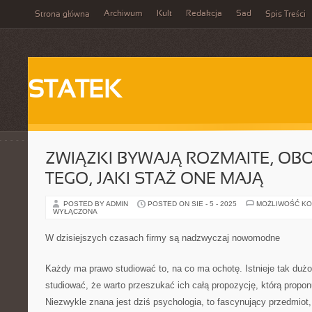
Archiwum
Kult
Redakcja
Sad
Strona główna
Spis Treści
STATEK
ZWIĄZKI BYWAJĄ ROZMAITE, OBO
TEGO, JAKI STAŻ ONE MAJĄ
POSTED BY ADMIN
POSTED ON SIE - 5 - 2025
MOŻLIWOŚĆ K
WYŁĄCZONA
W dzisiejszych czasach firmy są nadzwyczaj nowomodne
Każdy ma prawo studiować to, na co ma ochotę. Istnieje tak dużo
studiować, że warto przeszukać ich całą propozycję, którą propon
Niezwykle znana jest dziś psychologia, to fascynujący przedmiot,