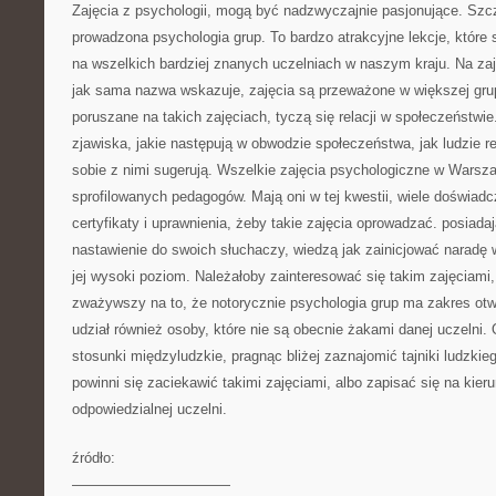
Zajęcia z psychologii, mogą być nadzwyczajnie pasjonujące. Szcze
prowadzona psychologia grup. To bardzo atrakcyjne lekcje, któr
na wszelkich bardziej znanych uczelniach w naszym kraju. Na zaj
jak sama nazwa wskazuje, zajęcia są przeważone w większej grup
poruszane na takich zajęciach, tyczą się relacji w społeczeństwie.
zjawiska, jakie następują w obwodzie społeczeństwa, jak ludzie r
sobie z nimi sugerują. Wszelkie zajęcia psychologiczne w Warsz
sprofilowanych pedagogów. Mają oni w tej kwestii, wiele doświadc
certyfikaty i uprawnienia, żeby takie zajęcia oprowadzać. posiadaj
nastawienie do swoich słuchaczy, wiedzą jak zainicjować naradę w
jej wysoki poziom. Należałoby zainteresować się takim zajęciami
zważywszy na to, że notorycznie psychologia grup ma zakres otw
udział również osoby, które nie są obecnie żakami danej uczelni. 
stosunki międzyludzkie, pragnąc bliżej zaznajomić tajniki ludzkieg
powinni się zaciekawić takimi zajęciami, albo zapisać się na kier
odpowiedzialnej uczelni.
źródło:
———————————