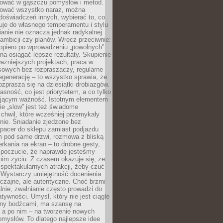
igować w gąszczu pomysłów i metod.
tować wszystko naraz, można
doświadczeń innych, wybierać to, co
suje do własnego temperamentu i stylu
ianie nie oznacza jednak radykalnej
 ambicji czy planów. Wręcz przeciwnie:
opiero po wprowadzeniu „powolnych”
a osiągać lepsze rezultaty. Skupienie
ważniejszych projektach, praca w
sowych bez rozpraszaczy, regularne
egenerację – to wszystko sprawia, że
rozprasza się na dziesiątki drobiazgów.
jasność, co jest priorytetem, a co tylko
jącym ważność. Istotnym elementem
ie „slow” jest też świadome
chwil, które wcześniej przemykały
nie. Śniadanie zjedzone bez
spacer do sklepu zamiast podjazdu
pod same drzwi, rozmowa z bliską
rkania na ekran – to drobne gesty,
 poczucie, że naprawdę jesteśmy
oim życiu. Z czasem okazuje się, że
 spektakularnych atrakcji, żeby czuć
 Wystarczy umiejętność docenienia
czajne, ale autentyczne. Choć brzmi
lnie, zwalnianie często prowadzi do
atywności. Umysł, który nie jest ciągle
ny bodźcami, ma szansę na
 a po nim – na tworzenie nowych
omysłów. To dlatego najlepsze idee