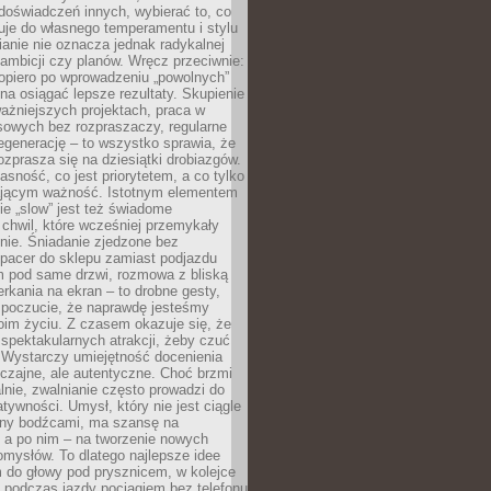
doświadczeń innych, wybierać to, co
suje do własnego temperamentu i stylu
ianie nie oznacza jednak radykalnej
 ambicji czy planów. Wręcz przeciwnie:
opiero po wprowadzeniu „powolnych”
a osiągać lepsze rezultaty. Skupienie
ważniejszych projektach, praca w
sowych bez rozpraszaczy, regularne
egenerację – to wszystko sprawia, że
rozprasza się na dziesiątki drobiazgów.
jasność, co jest priorytetem, a co tylko
jącym ważność. Istotnym elementem
ie „slow” jest też świadome
chwil, które wcześniej przemykały
nie. Śniadanie zjedzone bez
spacer do sklepu zamiast podjazdu
pod same drzwi, rozmowa z bliską
rkania na ekran – to drobne gesty,
 poczucie, że naprawdę jesteśmy
oim życiu. Z czasem okazuje się, że
 spektakularnych atrakcji, żeby czuć
 Wystarczy umiejętność docenienia
czajne, ale autentyczne. Choć brzmi
lnie, zwalnianie często prowadzi do
atywności. Umysł, który nie jest ciągle
ny bodźcami, ma szansę na
 a po nim – na tworzenie nowych
omysłów. To dlatego najlepsze idee
 do głowy pod prysznicem, w kolejce
 podczas jazdy pociągiem bez telefonu