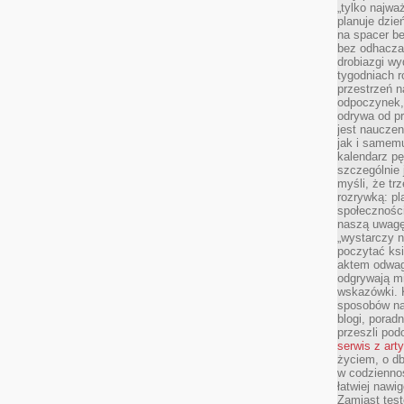
„tylko najwa
planuje dzie
na spacer b
bez odhaczan
drobiazgi wy
tygodniach r
przestrzeń n
odpoczynek, 
odrywa od p
jest nauczen
jak i samemu
kalendarz p
szczególnie 
myśli, że tr
rozrywką: p
społeczności
naszą uwagę
„wystarczy n
poczytać ksi
aktem odwag
odgrywają mi
wskazówki. 
sposobów na 
blogi, poradn
przeszli po
serwis z art
życiem, o db
w codziennoś
łatwiej naw
Zamiast tes