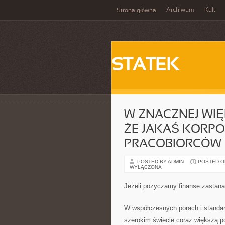
Archiwum
Kult
Strona główna
STATEK
W ZNACZNEJ WIĘ
ŻE JAKAŚ KORP
PRACOBIORCÓW
POSTED BY ADMIN
POSTED ON 
WYŁĄCZONA
Jeżeli pożyczamy finanse zastanaw
W współczesnych porach i standar
szerokim świecie coraz większą po