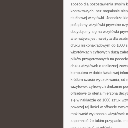
sposób dla pozostawienia swoim
kontaktowych, bez nagminnie niep
służbowej wizytówki. Jednakże kie
pożądamy wizytówki prywatne czy 
decydujemy się na wizytówki pryw
alternatywa jest należyta dla oso
druku niskonakładowym do 1000 szt
wizytówkach cyfrowych dużą zaletą
plików przygotowanych na pececie
druku wizytówek o rozlicznej zawa
komputera w dobie światowej infor
krótkim czasie wyczekiwania, od 
wizytówek cyfrowych drukarnie po
offsetowe to oferta mierzona decy
się w nakładzie od 1000 sztuk wzw
powyżej tej ilości w offsecie zw
możliwość wykonania wizytówek o 
zapomnieć że takim przypadku moż
mają zaistnieć wizytówki.