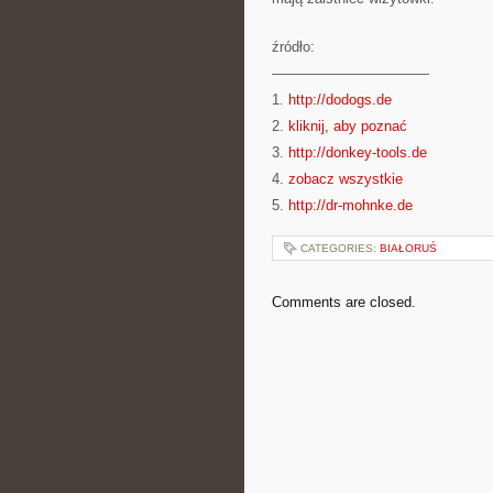
źródło:
———————————
1.
http://dodogs.de
2.
kliknij, aby poznać
3.
http://donkey-tools.de
4.
zobacz wszystkie
5.
http://dr-mohnke.de
CATEGORIES:
BIAŁORUŚ
Comments are closed.