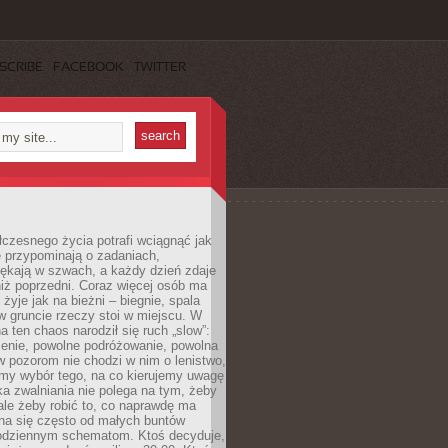
SCRIBE
FACEBOOK
TWITTER
czesnego życia potrafi wciągnąć jak
je przypominają o zadaniach,
pękają w szwach, a każdy dzień zdaje
niż poprzedni. Coraz więcej osób ma
 żyje jak na bieżni – biegnie, spala
 w gruncie rzeczy stoi w miejscu. W
a ten chaos narodził się ruch „slow”:
zenie, powolne podróżowanie, powolna
 pozorom nie chodzi w nim o lenistwo,
omy wybór tego, na co kierujemy uwagę
ka zwalniania nie polega na tym, żeby
 ale żeby robić to, co naprawdę ma
na się często od małych buntów
odziennym schematom. Ktoś decyduje,