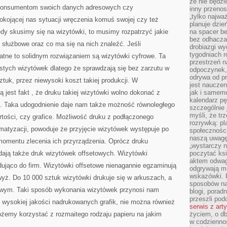
że nie będzi
 konsumentom swoich danych adresowych czy
inny przenos
„tylko najwa
okojącej nas sytuacji wręczenia komuś swojej czy też
planuje dzie
dy skusimy się na wizytówki, to musimy rozpatrzyć jakie
na spacer b
bez odhaczan
służbowe oraz co ma się na nich znaleźć. Jeśli
drobiazgi wy
tygodniach r
atne to solidnym rozwiązaniem są wizytówki cyfrowe. Ta
przestrzeń n
bistych wizytówek dlatego że sprawdzają się bez zarzutu w
odpoczynek, 
odrywa od p
uk, przez niewysoki koszt takiej produkcji. W
jest nauczen
 jest fakt , że druku takiej wizytówki wolno dokonać z
jak i samemu
kalendarz p
. Taka udogodnienie daje nam także możność równoległego
szczególnie 
myśli, że tr
rtości, czy grafice. Możliwość druku z podłączonego
rozrywką: p
matyzacji, powoduje że przyjęcie wizytówek występuje po
społeczności
naszą uwagę
momentu zlecenia ich przyrządzenia. Oprócz druku
„wystarczy n
dają także druk wizytówek offsetowych. Wizytówki
poczytać ksi
aktem odwag
dująco do firm. Wizytówki offsetowe nienagannie egzaminują
odgrywają mi
wskazówki. 
yż. Do 10 000 sztuk wizytówki drukuje się w arkuszach, a
sposobów na 
ojowym. Taki sposób wykonania wizytówek przynosi nam
blogi, poradn
przeszli po
wysokiej jakości nadrukowanych grafik, nie można również
serwis z art
emy korzystać z rozmaitego rodzaju papieru na jakim
życiem, o db
w codziennoś