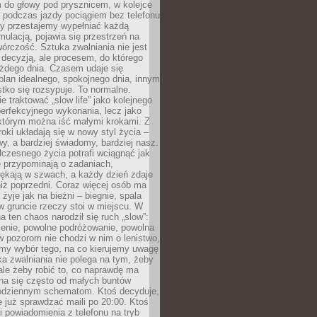
 do głowy pod prysznicem, w kolejce
 podczas jazdy pociągiem bez telefonu
dy przestajemy wypełniać każdą
ulacją, pojawia się przestrzeń na
órczość. Sztuka zwalniania nie jest
decyzją, ale procesem, do którego
ażdego dnia. Czasem udaje się
plan idealnego, spokojnego dnia, innym
ko się rozsypuje. To normalne.
e traktować „slow life” jako kolejnego
perfekcyjnego wykonania, lecz jako
 którym można iść małymi krokami. Z
oki układają się w nowy styl życia –
y, a bardziej świadomy, bardziej nasz.
czesnego życia potrafi wciągnąć jak
je przypominają o zadaniach,
pękają w szwach, a każdy dzień zdaje
niż poprzedni. Coraz więcej osób ma
 żyje jak na bieżni – biegnie, spala
 w gruncie rzeczy stoi w miejscu. W
a ten chaos narodził się ruch „slow”:
zenie, powolne podróżowanie, powolna
 pozorom nie chodzi w nim o lenistwo,
omy wybór tego, na co kierujemy uwagę
ka zwalniania nie polega na tym, żeby
 ale żeby robić to, co naprawdę ma
na się często od małych buntów
odziennym schematom. Ktoś decyduje,
e już sprawdzać maili po 20:00. Ktoś
i powiadomienia z telefonu na tryb