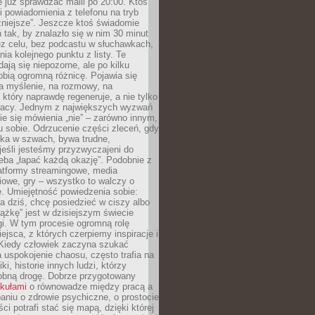
e już sprawdzać maili po 20:00. Ktoś
i powiadomienia z telefonu na tryb
żniejsze”. Jeszcze ktoś świadomie
ń tak, by znalazło się w nim 30 minut
ez celu, bez podcastu w słuchawkach,
ia kolejnego punktu z listy. Te
dają się niepozorne, ale po kilku
obią ogromną różnicę. Pojawia się
a myślenie, na rozmowy, na
który naprawdę regeneruje, a nie tylko
racy. Jednym z największych wyzwań
ie się mówienia „nie” – zarówno innym,
 sobie. Odrzucenie części zleceń, gdy
ęka w szwach, bywa trudne,
jeśli jesteśmy przyzwyczajeni do
zeba „łapać każdą okazję”. Podobnie z
latformy streamingowe, media
owe, gry – wszystko to walczy o
. Umiejętność powiedzenia sobie:
a dziś, chcę posiedzieć w ciszy albo
ążkę” jest w dzisiejszym świecie
i. W tym procesie ogromną rolę
ejsca, z których czerpiemy inspiracje i
Kiedy człowiek zaczyna szukać
uspokojenie chaosu, często trafia na
iki, historie innych ludzi, którzy
dobną drogę. Dobrze przygotowany
ykułami
o równowadze między pracą a
aniu o zdrowie psychiczne, o prostocie
ci potrafi stać się mapą, dzięki której