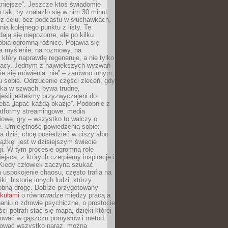
żniejsze”. Jeszcze ktoś świadomie
ń tak, by znalazło się w nim 30 minut
ez celu, bez podcastu w słuchawkach,
ia kolejnego punktu z listy. Te
dają się niepozorne, ale po kilku
obią ogromną różnicę. Pojawia się
a myślenie, na rozmowy, na
który naprawdę regeneruje, a nie tylko
racy. Jednym z największych wyzwań
ie się mówienia „nie” – zarówno innym,
 sobie. Odrzucenie części zleceń, gdy
ęka w szwach, bywa trudne,
jeśli jesteśmy przyzwyczajeni do
zeba „łapać każdą okazję”. Podobnie z
latformy streamingowe, media
owe, gry – wszystko to walczy o
. Umiejętność powiedzenia sobie:
a dziś, chcę posiedzieć w ciszy albo
ążkę” jest w dzisiejszym świecie
i. W tym procesie ogromną rolę
ejsca, z których czerpiemy inspiracje i
Kiedy człowiek zaczyna szukać
uspokojenie chaosu, często trafia na
iki, historie innych ludzi, którzy
dobną drogę. Dobrze przygotowany
ykułami
o równowadze między pracą a
aniu o zdrowie psychiczne, o prostocie
ci potrafi stać się mapą, dzięki której
igować w gąszczu pomysłów i metod.
tować wszystko naraz, można