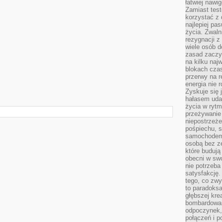
łatwiej naw
Zamiast tes
korzystać z 
najlepiej pa
życia. Zwaln
rezygnacji z
wiele osób d
zasad zaczyn
na kilku naj
blokach cza
przerwy na r
energia nie 
Zyskuje się 
hałasem uda
życia w rytm
przeżywanie 
niepostrzeże
pośpiechu, 
samochodem 
osobą bez ze
które budują
obecni w sw
nie potrzeba
satysfakcję.
tego, co zwy
to paradoksa
głębszej kre
bombardowa
odpoczynek,
połączeń i p