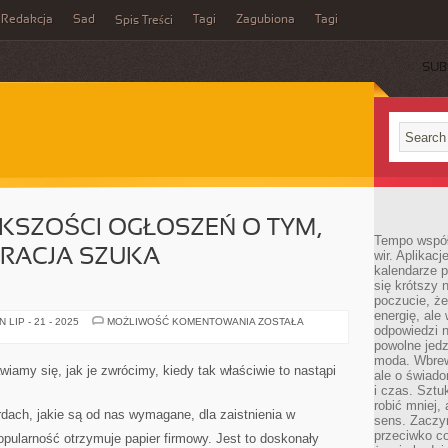
Redakcja
Sad
Tagi
Zagubiona
Tagi
Spis Treści
SUB
KSZOŚCI OGŁOSZEŃ O TYM,
Tempo współ
ORACJA SZUKA
wir. Aplikac
kalendarze 
się krótszy 
poczucie, że
energię, ale
W
LIP - 21 - 2025
MOŻLIWOŚĆ KOMENTOWANIA
ZOSTAŁA
odpowiedzi n
ZNACZNEJ
WIĘKSZOŚCI
powolne jed
OGŁOSZEŃ
moda. Wbrew
O
iamy się, jak je zwrócimy, kiedy tak właściwie to nastąpi
ale o świad
TYM,
ŻE
i czas. Sztu
JAKAŚ
robić mniej,
KORPORACJA
dach, jakie są od nas wymagane, dla zaistnienia w
sens. Zaczy
SZUKA
PRACOBIORCÓW
przeciwko c
pularność otrzymuje papier firmowy. Jest to doskonały