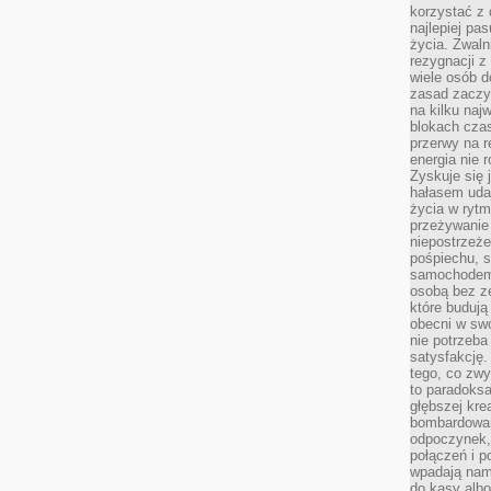
korzystać z 
najlepiej pa
życia. Zwaln
rezygnacji z
wiele osób d
zasad zaczyn
na kilku naj
blokach cza
przerwy na r
energia nie 
Zyskuje się 
hałasem uda
życia w rytm
przeżywanie 
niepostrzeże
pośpiechu, 
samochodem 
osobą bez ze
które budują
obecni w sw
nie potrzeba
satysfakcję.
tego, co zwy
to paradoksa
głębszej kre
bombardowa
odpoczynek,
połączeń i p
wpadają nam
do kasy albo