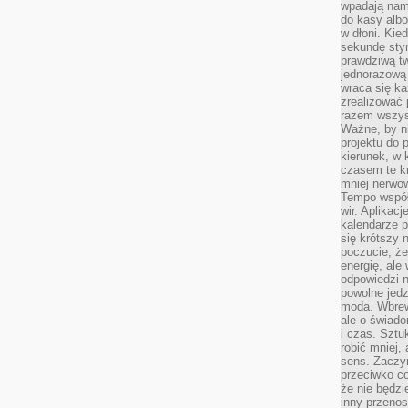
wpadają nam
do kasy albo
w dłoni. Kie
sekundę stym
prawdziwą tw
jednorazową 
wraca się k
zrealizować 
razem wszyst
Ważne, by ni
projektu do 
kierunek, w
czasem te kr
mniej nerwow
Tempo współ
wir. Aplikac
kalendarze 
się krótszy 
poczucie, że
energię, ale
odpowiedzi n
powolne jed
moda. Wbrew
ale o świad
i czas. Sztu
robić mniej,
sens. Zaczy
przeciwko c
że nie będzi
inny przenos