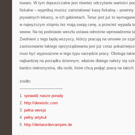
towaru. W tym dopuszczalne jest również odczytanie wartości po
fiskalne – wypróbuj musisz zainstalować kasę fiskalną – powinny
prywatnych lekarzy, w ich gabinetach. Teraz jest już to wymagane.
w najwyższym stopniu tez mają swoją cenę, a przecież wypada tez
wwww. Na tej podstawie weszła ustawa odnośnie wprowadzenia ta
Zwolnieni z tego będą wszyscy, którzy pracują na umowie ze szpi
zastosowanie takiego oprzyrządowania jest już coraz pokaźniejsze
musi być wyposażone w tego typu narzędzie pracy. Obsługa takiej
najbardziej na porządku dziennym, właśnie dlatego należy się sz
bardzo niekorzystna, dla osób, które chcą podjąć pracę na takich
źródło:
———————————
1.
sprawdź nasze porady
2.
http://dereistic.com
3.
pełna wersja
4.
pełny artykuł
5.
http://dertanzdervampire.de