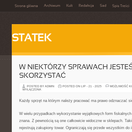
Archiwum
Kult
Redakcja
Sad
Strona główna
Spis Treści
STATEK
W NIEKTÓRZY SPRAWACH JESTE
SKORZYSTAĆ
POSTED BY ADMIN
POSTED ON LIP - 21 - 2025
MOŻLIWOŚĆ 
WYŁĄCZONA
Każdy sprzęt na którym należy pracować ma prawo odznaczać si
W wielu przypadkach wykorzystanie wyjątkowych form fiskalnych
znana. Z pewnością są one całkowicie widoczne w sklepach. Takie
rejestrują zakupiony towar. Ograniczają się przede wszystkim do 