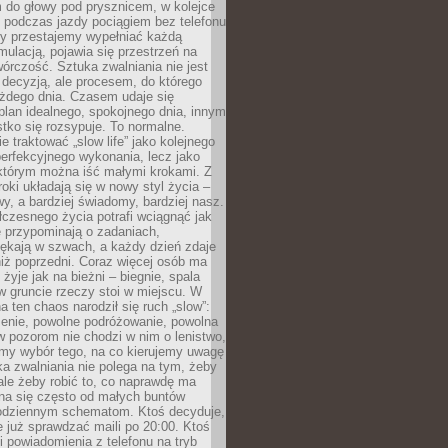
 do głowy pod prysznicem, w kolejce
 podczas jazdy pociągiem bez telefonu
dy przestajemy wypełniać każdą
ulacją, pojawia się przestrzeń na
órczość. Sztuka zwalniania nie jest
decyzją, ale procesem, do którego
ażdego dnia. Czasem udaje się
plan idealnego, spokojnego dnia, innym
ko się rozsypuje. To normalne.
e traktować „slow life” jako kolejnego
perfekcyjnego wykonania, lecz jako
 którym można iść małymi krokami. Z
oki układają się w nowy styl życia –
y, a bardziej świadomy, bardziej nasz.
czesnego życia potrafi wciągnąć jak
je przypominają o zadaniach,
pękają w szwach, a każdy dzień zdaje
niż poprzedni. Coraz więcej osób ma
 żyje jak na bieżni – biegnie, spala
 w gruncie rzeczy stoi w miejscu. W
a ten chaos narodził się ruch „slow”:
zenie, powolne podróżowanie, powolna
 pozorom nie chodzi w nim o lenistwo,
omy wybór tego, na co kierujemy uwagę
ka zwalniania nie polega na tym, żeby
 ale żeby robić to, co naprawdę ma
na się często od małych buntów
odziennym schematom. Ktoś decyduje,
e już sprawdzać maili po 20:00. Ktoś
i powiadomienia z telefonu na tryb