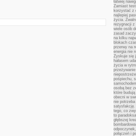
łatwiej naw
Zamiast tes
korzystać z 
najlepiej pa
życia. Zwaln
rezygnacji z
wiele osób d
zasad zaczyn
na kilku naj
blokach cza
przerwy na r
energia nie 
Zyskuje się 
hałasem uda
życia w rytm
przeżywanie 
niepostrzeże
pośpiechu, 
samochodem 
osobą bez ze
które budują
obecni w sw
nie potrzeba
satysfakcję.
tego, co zwy
to paradoksa
głębszej kre
bombardowa
odpoczynek,
połączeń i p