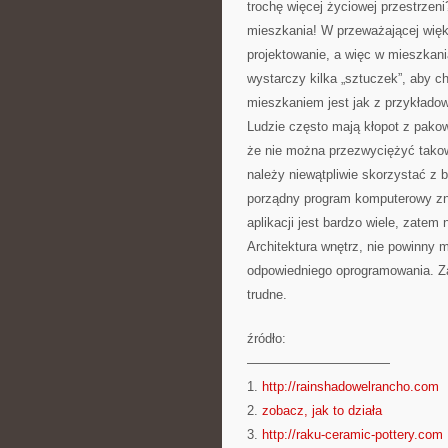
trochę więcej życiowej przestrzen
mieszkania! W przeważającej więks
projektowanie, a więc w mieszkan
wystarczy kilka „sztuczek”, aby 
mieszkaniem jest jak z przykładowo
Ludzie często mają kłopot z pakow
że nie można przezwyciężyć takow
należy niewątpliwie skorzystać z 
porządny program komputerowy zna
aplikacji jest bardzo wiele, zatem 
Architektura wnętrz, nie powinny
odpowiedniego oprogramowania. Za
trudne.
źródło:
———————————
1.
http://rainshadowelrancho.com
2.
zobacz, jak to działa
3.
http://raku-ceramic-pottery.com