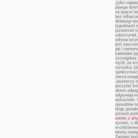
„tylko najwa
planuje dzie
na spacer b
bez odhaczan
drobiazgi wy
tygodniach r
przestrzeń n
odpoczynek, 
odrywa od p
jest nauczen
jak i samemu
kalendarz p
szczególnie 
myśli, że tr
rozrywką: p
społeczności
naszą uwagę
„wystarczy n
poczytać ksi
aktem odwag
odgrywają mi
wskazówki. 
sposobów na 
blogi, poradn
przeszli po
serwis z art
życiem, o db
w codziennoś
łatwiej naw
Zamiast tes