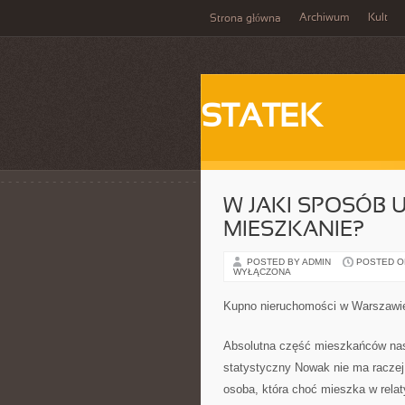
Archiwum
Kult
Strona główna
STATEK
W JAKI SPOSÓB 
MIESZKANIE?
POSTED BY ADMIN
POSTED ON 
WYŁĄCZONA
Kupno nieruchomości w Warszawi
Absolutna część mieszkańców nasz
statystyczny Nowak nie ma raczej
osoba, która choć mieszka w rela