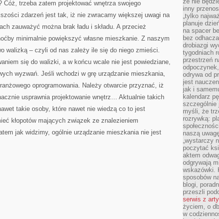
że nie będzi
i? Cóż, trzeba zatem projektować wnętrza swojego
inny przenos
zości zdarzeń jest tak, iż nie zwracamy większej uwagi na
„tylko najwa
planuje dzie
iach zauważyć można brak ładu i składu. A przecież
na spacer b
bez odhaczan
choćby minimalnie powiększyć własne mieszkanie. Z naszym
drobiazgi wy
 walizką – czyli od nas zależy ile się do niego zmieści.
tygodniach r
przestrzeń n
aniem się do walizki, a w końcu wcale nie jest powiedziane,
odpoczynek, 
ych wyzwań. Jeśli wchodzi w grę urządzanie mieszkania,
odrywa od p
jest nauczen
branżowego oprogramowania. Należy otwarcie przyznać, iż
jak i samemu
kalendarz p
cznie usprawnia projektowanie wnętrz… Aktualnie takich
szczególnie 
nawet takie osoby, które nawet nie wiedzą co to jest
myśli, że tr
rozrywką: p
 mieć kłopotów mających związek ze znalezieniem
społeczności
tem jak widzimy, ogólnie urządzanie mieszkania nie jest
naszą uwagę
„wystarczy n
poczytać ksi
aktem odwag
odgrywają mi
wskazówki. 
sposobów na 
blogi, poradn
przeszli po
serwis z art
życiem, o db
w codziennoś