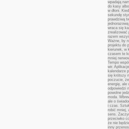
wpadają nam
do kasy albo
w dłoni. Kie
sekundę stym
prawdziwą tw
jednorazową 
wraca się k
zrealizować 
razem wszyst
Ważne, by ni
projektu do 
kierunek, w
czasem te kr
mniej nerwow
Tempo współ
wir. Aplikac
kalendarze 
się krótszy 
poczucie, że
energię, ale
odpowiedzi n
powolne jed
moda. Wbrew
ale o świad
i czas. Sztu
robić mniej,
sens. Zaczy
przeciwko c
że nie będzi
inny przenos