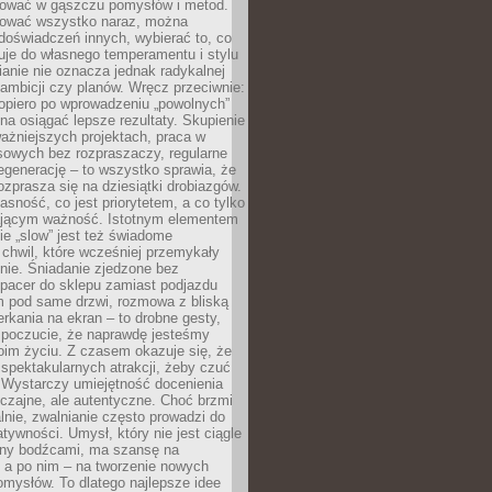
igować w gąszczu pomysłów i metod.
tować wszystko naraz, można
doświadczeń innych, wybierać to, co
suje do własnego temperamentu i stylu
ianie nie oznacza jednak radykalnej
 ambicji czy planów. Wręcz przeciwnie:
opiero po wprowadzeniu „powolnych”
a osiągać lepsze rezultaty. Skupienie
ważniejszych projektach, praca w
sowych bez rozpraszaczy, regularne
egenerację – to wszystko sprawia, że
rozprasza się na dziesiątki drobiazgów.
jasność, co jest priorytetem, a co tylko
jącym ważność. Istotnym elementem
ie „slow” jest też świadome
chwil, które wcześniej przemykały
nie. Śniadanie zjedzone bez
spacer do sklepu zamiast podjazdu
pod same drzwi, rozmowa z bliską
rkania na ekran – to drobne gesty,
 poczucie, że naprawdę jesteśmy
oim życiu. Z czasem okazuje się, że
 spektakularnych atrakcji, żeby czuć
 Wystarczy umiejętność docenienia
czajne, ale autentyczne. Choć brzmi
lnie, zwalnianie często prowadzi do
atywności. Umysł, który nie jest ciągle
ny bodźcami, ma szansę na
 a po nim – na tworzenie nowych
omysłów. To dlatego najlepsze idee