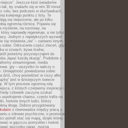
żniejsze”. Jeszcze ktoś świadomie
ń tak, by znalazło się w nim 30 minut
ez celu, bez podcastu w słuchawkach,
ia kolejnego punktu z listy. Te
dają się niepozorne, ale po kilku
obią ogromną różnicę. Pojawia się
a myślenie, na rozmowy, na
który naprawdę regeneruje, a nie tylko
racy. Jednym z największych wyzwań
ie się mówienia „nie” – zarówno innym,
 sobie. Odrzucenie części zleceń, gdy
ęka w szwach, bywa trudne,
jeśli jesteśmy przyzwyczajeni do
zeba „łapać każdą okazję”. Podobnie z
latformy streamingowe, media
owe, gry – wszystko to walczy o
. Umiejętność powiedzenia sobie:
a dziś, chcę posiedzieć w ciszy albo
ążkę” jest w dzisiejszym świecie
i. W tym procesie ogromną rolę
ejsca, z których czerpiemy inspiracje i
Kiedy człowiek zaczyna szukać
uspokojenie chaosu, często trafia na
iki, historie innych ludzi, którzy
dobną drogę. Dobrze przygotowany
ykułami
o równowadze między pracą a
aniu o zdrowie psychiczne, o prostocie
ci potrafi stać się mapą, dzięki której
igować w gąszczu pomysłów i metod.
tować wszystko naraz, można