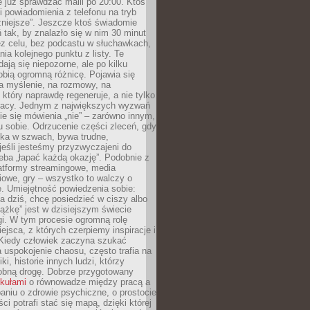
e już sprawdzać maili po 20:00. Ktoś
i powiadomienia z telefonu na tryb
żniejsze”. Jeszcze ktoś świadomie
ń tak, by znalazło się w nim 30 minut
ez celu, bez podcastu w słuchawkach,
ia kolejnego punktu z listy. Te
dają się niepozorne, ale po kilku
obią ogromną różnicę. Pojawia się
a myślenie, na rozmowy, na
który naprawdę regeneruje, a nie tylko
racy. Jednym z największych wyzwań
ie się mówienia „nie” – zarówno innym,
 sobie. Odrzucenie części zleceń, gdy
ęka w szwach, bywa trudne,
jeśli jesteśmy przyzwyczajeni do
zeba „łapać każdą okazję”. Podobnie z
latformy streamingowe, media
owe, gry – wszystko to walczy o
. Umiejętność powiedzenia sobie:
a dziś, chcę posiedzieć w ciszy albo
ążkę” jest w dzisiejszym świecie
i. W tym procesie ogromną rolę
ejsca, z których czerpiemy inspiracje i
Kiedy człowiek zaczyna szukać
uspokojenie chaosu, często trafia na
iki, historie innych ludzi, którzy
dobną drogę. Dobrze przygotowany
ykułami
o równowadze między pracą a
aniu o zdrowie psychiczne, o prostocie
ci potrafi stać się mapą, dzięki której