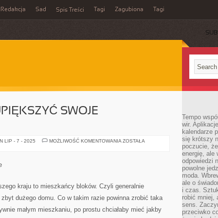
Redakcja
Sad
Tagi
Zagubiona
Tagi
Spis Treści
SUB
UPIĘKSZYĆ SWOJE
Tempo współ
wir. Aplikac
kalendarze 
się krótszy 
W
LIP - 7 - 2025
MOŻLIWOŚĆ KOMENTOWANIA
ZOSTAŁA
poczucie, że
JAKI
SPOSÓB
energię, ale
UPIĘKSZYĆ
odpowiedzi n
SWOJE
e
MIESZKANIE?
powolne jed
moda. Wbrew
ale o świad
ego kraju to mieszkańcy bloków. Czyli generalnie
i czas. Sztu
robić mniej,
 zbyt dużego domu. Co w takim razie powinna zrobić taka
sens. Zaczy
tywnie małym mieszkaniu, po prostu chciałaby mieć jakby
przeciwko c