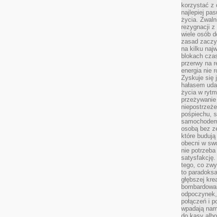
korzystać z 
najlepiej pa
życia. Zwaln
rezygnacji z
wiele osób d
zasad zaczyn
na kilku naj
blokach cza
przerwy na r
energia nie 
Zyskuje się 
hałasem uda
życia w rytm
przeżywanie 
niepostrzeże
pośpiechu, 
samochodem 
osobą bez ze
które budują
obecni w sw
nie potrzeba
satysfakcję.
tego, co zwy
to paradoksa
głębszej kre
bombardowa
odpoczynek,
połączeń i p
wpadają nam
do kasy albo