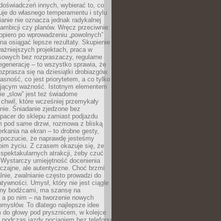
doświadczeń innych, wybierać to, co
suje do własnego temperamentu i stylu
ianie nie oznacza jednak radykalnej
 ambicji czy planów. Wręcz przeciwnie:
opiero po wprowadzeniu „powolnych”
a osiągać lepsze rezultaty. Skupienie
ważniejszych projektach, praca w
sowych bez rozpraszaczy, regularne
egenerację – to wszystko sprawia, że
rozprasza się na dziesiątki drobiazgów.
jasność, co jest priorytetem, a co tylko
jącym ważność. Istotnym elementem
ie „slow” jest też świadome
chwil, które wcześniej przemykały
nie. Śniadanie zjedzone bez
spacer do sklepu zamiast podjazdu
pod same drzwi, rozmowa z bliską
rkania na ekran – to drobne gesty,
 poczucie, że naprawdę jesteśmy
oim życiu. Z czasem okazuje się, że
 spektakularnych atrakcji, żeby czuć
 Wystarczy umiejętność docenienia
czajne, ale autentyczne. Choć brzmi
lnie, zwalnianie często prowadzi do
atywności. Umysł, który nie jest ciągle
ny bodźcami, ma szansę na
 a po nim – na tworzenie nowych
omysłów. To dlatego najlepsze idee
 do głowy pod prysznicem, w kolejce
 podczas jazdy pociągiem bez telefonu