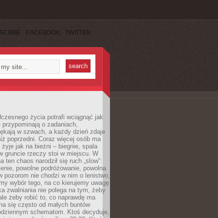
SCRIBE
FACEBOOK
TWITTER
czesnego życia potrafi wciągnąć jak
je przypominają o zadaniach,
pękają w szwach, a każdy dzień zdaje
niż poprzedni. Coraz więcej osób ma
 żyje jak na bieżni – biegnie, spala
 w gruncie rzeczy stoi w miejscu. W
a ten chaos narodził się ruch „slow”:
zenie, powolne podróżowanie, powolna
 pozorom nie chodzi w nim o lenistwo,
omy wybór tego, na co kierujemy uwagę
ka zwalniania nie polega na tym, żeby
 ale żeby robić to, co naprawdę ma
na się często od małych buntów
odziennym schematom. Ktoś decyduje,