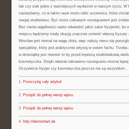
tak czy siak jedno z ważniejszych wydarzeń w naszym życiu. W t
zastanówmy, co w takim razie może robić uczennica, która chciał
swojej studniówce. Być może ciekawym rozwiązaniem jest zrobien
Bez cienia wątpliwości warto odwiedzić jakiś salon fryzjerski, bo 
miejscu będziemy miały okazję znacznie zmienić własną fryzurę –
Wrocław jest niemal na wagę złota, więc należy nieco się porozglą
specjalistę, który jest praktycznie artystą w swoim fachu. Trzeba
w dziesiątkę jest również to by przed imprezą studniówkową obsł
kosmetyczka. Dzięki właśnie takowemu rozwiązaniu można lepiej
Oczywiście fryzjer czy kosmetyczka jeszcze nie są wszystkim…
1.
Przeczytaj cały artykuł
2.
Przejdź do pełnej wersji wpisu
3.
Przejdź do pełnej wersji wpisu
4.
http://dennishart.de