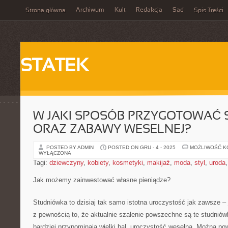
Archiwum
Kult
Redakcja
Sad
Strona główna
Spis Treści
STATEK
W JAKI SPOSÓB PRZYGOTOWAĆ 
ORAZ ZABAWY WESELNEJ?
POSTED BY ADMIN
POSTED ON GRU - 4 - 2025
MOŻLIWOŚĆ 
WYŁĄCZONA
Tagi:
dziewczyny
,
kobiety
,
kosmetyki
,
makijaż
,
moda
,
styl
,
uroda
Jak możemy zainwestować własne pieniądze?
Studniówka to dzisiaj tak samo istotna uroczystość jak zawsze – j
z pewnością to, że aktualnie szalenie powszechne są te studniów
bardziej przypominają wielki bal, uroczystość weselną. Można po