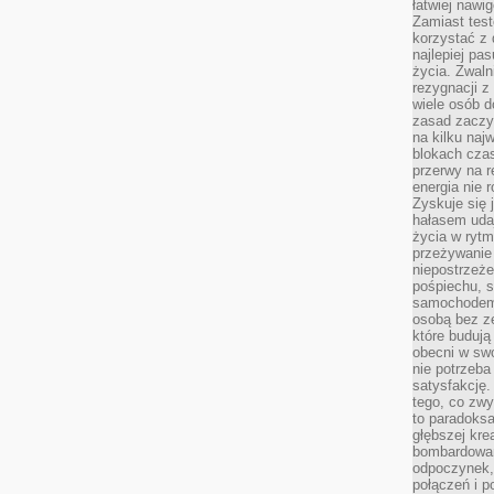
łatwiej naw
Zamiast tes
korzystać z 
najlepiej pa
życia. Zwaln
rezygnacji z
wiele osób d
zasad zaczyn
na kilku naj
blokach cza
przerwy na r
energia nie 
Zyskuje się 
hałasem uda
życia w rytm
przeżywanie 
niepostrzeże
pośpiechu, 
samochodem 
osobą bez ze
które budują
obecni w sw
nie potrzeba
satysfakcję.
tego, co zwy
to paradoksa
głębszej kre
bombardowa
odpoczynek,
połączeń i p