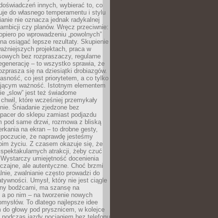
doświadczeń innych, wybierać to, co
suje do własnego temperamentu i stylu
ianie nie oznacza jednak radykalnej
 ambicji czy planów. Wręcz przeciwnie:
opiero po wprowadzeniu „powolnych”
a osiągać lepsze rezultaty. Skupienie
ważniejszych projektach, praca w
sowych bez rozpraszaczy, regularne
egenerację – to wszystko sprawia, że
rozprasza się na dziesiątki drobiazgów.
jasność, co jest priorytetem, a co tylko
jącym ważność. Istotnym elementem
ie „slow” jest też świadome
chwil, które wcześniej przemykały
nie. Śniadanie zjedzone bez
spacer do sklepu zamiast podjazdu
pod same drzwi, rozmowa z bliską
rkania na ekran – to drobne gesty,
 poczucie, że naprawdę jesteśmy
oim życiu. Z czasem okazuje się, że
 spektakularnych atrakcji, żeby czuć
 Wystarczy umiejętność docenienia
czajne, ale autentyczne. Choć brzmi
lnie, zwalnianie często prowadzi do
atywności. Umysł, który nie jest ciągle
ny bodźcami, ma szansę na
 a po nim – na tworzenie nowych
omysłów. To dlatego najlepsze idee
 do głowy pod prysznicem, w kolejce
 podczas jazdy pociągiem bez telefonu