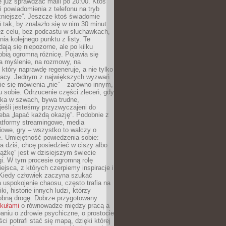
e już sprawdzać maili po 20:00. Ktoś
i powiadomienia z telefonu na tryb
żniejsze”. Jeszcze ktoś świadomie
ń tak, by znalazło się w nim 30 minut
ez celu, bez podcastu w słuchawkach,
ia kolejnego punktu z listy. Te
dają się niepozorne, ale po kilku
obią ogromną różnicę. Pojawia się
a myślenie, na rozmowy, na
który naprawdę regeneruje, a nie tylko
racy. Jednym z największych wyzwań
ie się mówienia „nie” – zarówno innym,
 sobie. Odrzucenie części zleceń, gdy
ęka w szwach, bywa trudne,
jeśli jesteśmy przyzwyczajeni do
zeba „łapać każdą okazję”. Podobnie z
latformy streamingowe, media
owe, gry – wszystko to walczy o
. Umiejętność powiedzenia sobie:
a dziś, chcę posiedzieć w ciszy albo
ążkę” jest w dzisiejszym świecie
i. W tym procesie ogromną rolę
ejsca, z których czerpiemy inspiracje i
Kiedy człowiek zaczyna szukać
uspokojenie chaosu, często trafia na
iki, historie innych ludzi, którzy
dobną drogę. Dobrze przygotowany
ykułami
o równowadze między pracą a
aniu o zdrowie psychiczne, o prostocie
ci potrafi stać się mapą, dzięki której