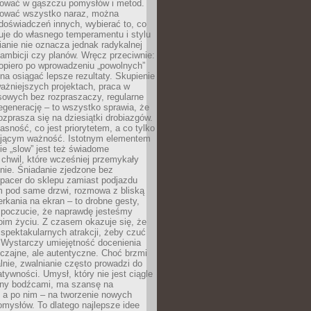
igować w gąszczu pomysłów i metod.
tować wszystko naraz, można
doświadczeń innych, wybierać to, co
suje do własnego temperamentu i stylu
ianie nie oznacza jednak radykalnej
 ambicji czy planów. Wręcz przeciwnie:
opiero po wprowadzeniu „powolnych”
a osiągać lepsze rezultaty. Skupienie
ważniejszych projektach, praca w
sowych bez rozpraszaczy, regularne
egenerację – to wszystko sprawia, że
rozprasza się na dziesiątki drobiazgów.
jasność, co jest priorytetem, a co tylko
jącym ważność. Istotnym elementem
ie „slow” jest też świadome
chwil, które wcześniej przemykały
nie. Śniadanie zjedzone bez
spacer do sklepu zamiast podjazdu
pod same drzwi, rozmowa z bliską
rkania na ekran – to drobne gesty,
 poczucie, że naprawdę jesteśmy
oim życiu. Z czasem okazuje się, że
 spektakularnych atrakcji, żeby czuć
 Wystarczy umiejętność docenienia
czajne, ale autentyczne. Choć brzmi
lnie, zwalnianie często prowadzi do
atywności. Umysł, który nie jest ciągle
ny bodźcami, ma szansę na
 a po nim – na tworzenie nowych
omysłów. To dlatego najlepsze idee