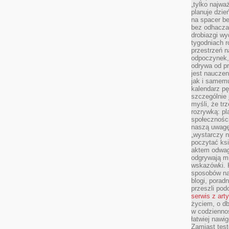
„tylko najwa
planuje dzie
na spacer b
bez odhaczan
drobiazgi wy
tygodniach r
przestrzeń n
odpoczynek, 
odrywa od p
jest nauczen
jak i samemu
kalendarz p
szczególnie 
myśli, że tr
rozrywką: p
społeczności
naszą uwagę
„wystarczy n
poczytać ksi
aktem odwag
odgrywają mi
wskazówki. 
sposobów na 
blogi, poradn
przeszli po
serwis z art
życiem, o db
w codziennoś
łatwiej naw
Zamiast tes