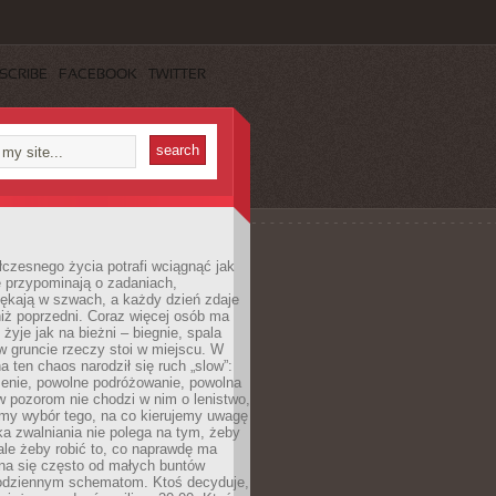
SCRIBE
FACEBOOK
TWITTER
czesnego życia potrafi wciągnąć jak
je przypominają o zadaniach,
pękają w szwach, a każdy dzień zdaje
niż poprzedni. Coraz więcej osób ma
 żyje jak na bieżni – biegnie, spala
 w gruncie rzeczy stoi w miejscu. W
a ten chaos narodził się ruch „slow”:
zenie, powolne podróżowanie, powolna
 pozorom nie chodzi w nim o lenistwo,
omy wybór tego, na co kierujemy uwagę
ka zwalniania nie polega na tym, żeby
 ale żeby robić to, co naprawdę ma
na się często od małych buntów
odziennym schematom. Ktoś decyduje,