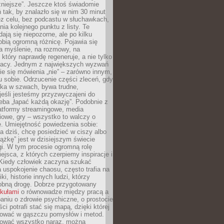
żniejsze”. Jeszcze ktoś świadomie
ń tak, by znalazło się w nim 30 minut
ez celu, bez podcastu w słuchawkach,
ia kolejnego punktu z listy. Te
dają się niepozorne, ale po kilku
obią ogromną różnicę. Pojawia się
a myślenie, na rozmowy, na
który naprawdę regeneruje, a nie tylko
racy. Jednym z największych wyzwań
ie się mówienia „nie” – zarówno innym,
 sobie. Odrzucenie części zleceń, gdy
ęka w szwach, bywa trudne,
jeśli jesteśmy przyzwyczajeni do
zeba „łapać każdą okazję”. Podobnie z
latformy streamingowe, media
owe, gry – wszystko to walczy o
. Umiejętność powiedzenia sobie:
a dziś, chcę posiedzieć w ciszy albo
ążkę” jest w dzisiejszym świecie
i. W tym procesie ogromną rolę
ejsca, z których czerpiemy inspiracje i
Kiedy człowiek zaczyna szukać
uspokojenie chaosu, często trafia na
iki, historie innych ludzi, którzy
dobną drogę. Dobrze przygotowany
ykułami
o równowadze między pracą a
aniu o zdrowie psychiczne, o prostocie
ci potrafi stać się mapą, dzięki której
igować w gąszczu pomysłów i metod.
tować wszystko naraz, można