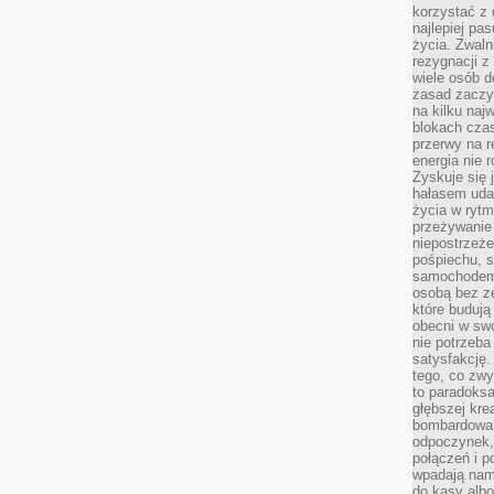
korzystać z 
najlepiej pa
życia. Zwaln
rezygnacji z
wiele osób d
zasad zaczyn
na kilku naj
blokach cza
przerwy na r
energia nie 
Zyskuje się 
hałasem uda
życia w rytm
przeżywanie 
niepostrzeże
pośpiechu, 
samochodem 
osobą bez ze
które budują
obecni w sw
nie potrzeba
satysfakcję.
tego, co zwy
to paradoksa
głębszej kre
bombardowa
odpoczynek,
połączeń i p
wpadają nam
do kasy albo