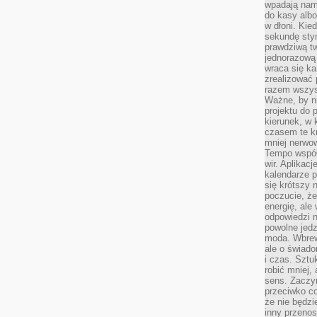
wpadają nam
do kasy albo
w dłoni. Kie
sekundę stym
prawdziwą tw
jednorazową 
wraca się k
zrealizować 
razem wszyst
Ważne, by ni
projektu do 
kierunek, w
czasem te kr
mniej nerwow
Tempo współ
wir. Aplikac
kalendarze 
się krótszy 
poczucie, że
energię, ale
odpowiedzi n
powolne jed
moda. Wbrew
ale o świad
i czas. Sztu
robić mniej,
sens. Zaczy
przeciwko c
że nie będzi
inny przenos