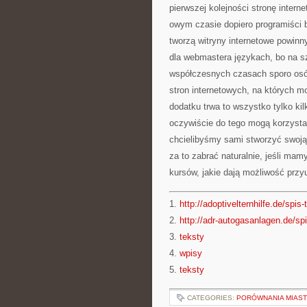
pierwszej kolejności stronę intern
owym czasie dopiero programiści bi
tworzą witryny internetowe powin
dla webmastera językach, bo na s
współczesnych czasach sporo osób
stron internetowych, na których m
dodatku trwa to wszystko tylko kil
oczywiście do tego mogą korzystać
chcielibyśmy sami stworzyć swoją
za to zabrać naturalnie, jeśli mam
kursów, jakie dają możliwość prz
1.
http://adoptivelternhilfe.de/spis-
2.
http://adr-autogasanlagen.de/spi
3.
teksty
4.
wpisy
5.
teksty
CATEGORIES:
PORÓWNANIA MIAST