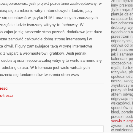
że nie będzi
etową opracować, jeśli projekt pozostanie zaakceptowany, w
inny przenos
„tylko najwa
orą się za robienie witryn internetowych. Ludzie, jacy
planuje dzie
ny się orientować w języku HTML oraz innych znaczących
na spacer b
bez odhaczan
zczęście ludzie tworzący witryny to fachowcy. W
drobiazgi wy
 zajmuje się tworzenie stron poznań, dodatkowo jest dużo
tygodniach r
przestrzeń n
ożna zamówić całkowicie dobrą stronę internetową i w
odpoczynek, 
odrywa od p
ka chwil. Figury zamawiające taką witrynę internetową
jest nauczen
 z wsparcia webmasterów i grafików. Jeśli jednak
jak i samemu
kalendarz p
 osobistą oraz niepowtarzalną witrynę to warto samemu się
szczególnie 
y odrobinę czasu. W Internecie jest wiele wirtualnych
myśli, że tr
rozrywką: p
yuczenia się fundamentów tworzenia stron www.
społeczności
naszą uwagę
„wystarczy n
tresci
poczytać ksi
aktem odwag
s-tresci
odgrywają mi
wskazówki. 
sposobów na 
blogi, poradn
przeszli po
serwis z art
życiem, o db
w codziennoś