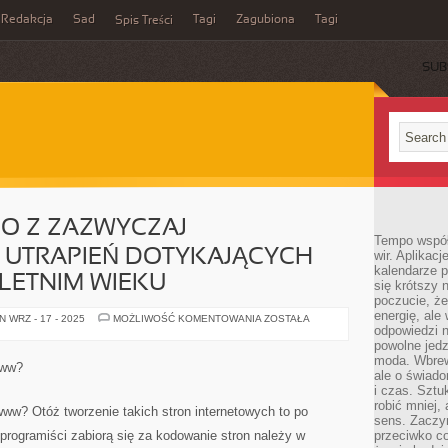
Redakcja
Sad
Tagi
Zagubiona
Tagi
Spis Treści
SUB
NO Z ZAZWYCZAJ
Tempo współ
 UTRAPIEŃ DOTYKAJĄCYCH
wir. Aplikac
kalendarze 
LETNIM WIEKU
się krótszy 
poczucie, że
energię, ale
TRĄDZIK
 WRZ - 17 - 2025
MOŻLIWOŚĆ KOMENTOWANIA
ZOSTAŁA
TO
odpowiedzi n
JEDNO
powolne jed
Z
moda. Wbrew
ZAZWYCZAJ
www?
NASTĘPUJĄCYCH
ale o świad
UTRAPIEŃ
i czas. Sztu
DOTYKAJĄCYCH
robić mniej,
OSOBY
ww? Otóż tworzenie takich stron internetowych to po
W
sens. Zaczy
NASTOLETNIM
 programiści zabiorą się za kodowanie stron należy w
przeciwko c
WIEKU