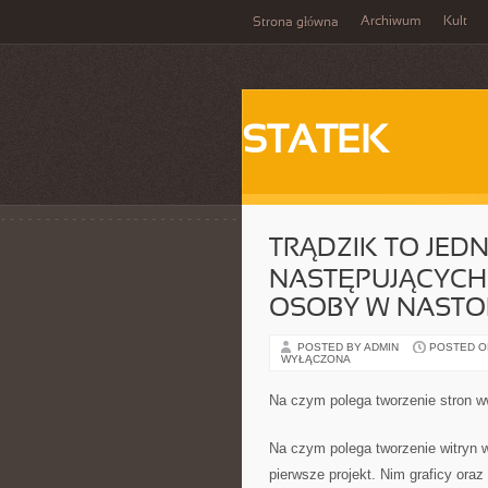
Archiwum
Kult
Strona główna
STATEK
TRĄDZIK TO JED
NASTĘPUJĄCYCH
OSOBY W NASTO
POSTED BY ADMIN
POSTED ON
WYŁĄCZONA
Na czym polega tworzenie stron 
Na czym polega tworzenie witryn w
pierwsze projekt. Nim graficy oraz