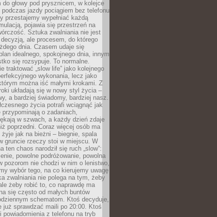
 do głowy pod prysznicem, w kolejce
 podczas jazdy pociągiem bez telefonu
dy przestajemy wypełniać każdą
ulacją, pojawia się przestrzeń na
órczość. Sztuka zwalniania nie jest
decyzją, ale procesem, do którego
ażdego dnia. Czasem udaje się
plan idealnego, spokojnego dnia, innym
ko się rozsypuje. To normalne.
e traktować „slow life” jako kolejnego
perfekcyjnego wykonania, lecz jako
 którym można iść małymi krokami. Z
oki układają się w nowy styl życia –
y, a bardziej świadomy, bardziej nasz.
czesnego życia potrafi wciągnąć jak
je przypominają o zadaniach,
pękają w szwach, a każdy dzień zdaje
niż poprzedni. Coraz więcej osób ma
 żyje jak na bieżni – biegnie, spala
 w gruncie rzeczy stoi w miejscu. W
a ten chaos narodził się ruch „slow”:
zenie, powolne podróżowanie, powolna
 pozorom nie chodzi w nim o lenistwo,
omy wybór tego, na co kierujemy uwagę
ka zwalniania nie polega na tym, żeby
 ale żeby robić to, co naprawdę ma
na się często od małych buntów
odziennym schematom. Ktoś decyduje,
e już sprawdzać maili po 20:00. Ktoś
i powiadomienia z telefonu na tryb