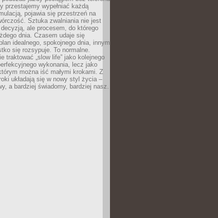
dy przestajemy wypełniać każdą
ulacją, pojawia się przestrzeń na
órczość. Sztuka zwalniania nie jest
decyzją, ale procesem, do którego
ażdego dnia. Czasem udaje się
plan idealnego, spokojnego dnia, innym
ko się rozsypuje. To normalne.
e traktować „slow life” jako kolejnego
perfekcyjnego wykonania, lecz jako
 którym można iść małymi krokami. Z
oki układają się w nowy styl życia –
y, a bardziej świadomy, bardziej nasz.