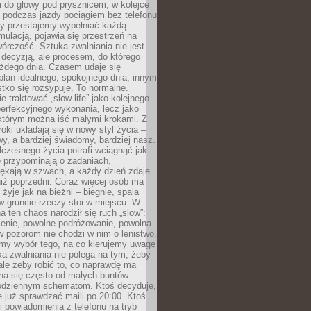
 do głowy pod prysznicem, w kolejce
 podczas jazdy pociągiem bez telefonu
dy przestajemy wypełniać każdą
ulacją, pojawia się przestrzeń na
órczość. Sztuka zwalniania nie jest
decyzją, ale procesem, do którego
ażdego dnia. Czasem udaje się
plan idealnego, spokojnego dnia, innym
ko się rozsypuje. To normalne.
e traktować „slow life” jako kolejnego
perfekcyjnego wykonania, lecz jako
 którym można iść małymi krokami. Z
oki układają się w nowy styl życia –
y, a bardziej świadomy, bardziej nasz.
czesnego życia potrafi wciągnąć jak
je przypominają o zadaniach,
pękają w szwach, a każdy dzień zdaje
niż poprzedni. Coraz więcej osób ma
 żyje jak na bieżni – biegnie, spala
 w gruncie rzeczy stoi w miejscu. W
a ten chaos narodził się ruch „slow”:
zenie, powolne podróżowanie, powolna
 pozorom nie chodzi w nim o lenistwo,
omy wybór tego, na co kierujemy uwagę
ka zwalniania nie polega na tym, żeby
 ale żeby robić to, co naprawdę ma
na się często od małych buntów
odziennym schematom. Ktoś decyduje,
e już sprawdzać maili po 20:00. Ktoś
i powiadomienia z telefonu na tryb