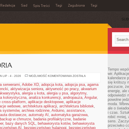
Redakcja
Sad
Tagi
Zagubiona
Tagi
Spis Treści
SUB
ORIA
Tempo współ
wir. Aplikac
SPRZĘT
LIP - 4 - 2026
MOŻLIWOŚĆ KOMENTOWANIA
ZOSTAŁA
kalendarze 
I
się krótszy 
AKCESORIA
ja serwerami
,
Adobe XD
,
adopcja kota
,
adopcja psa
,
agama
poczucie, że
encki
,
aktywizacja seniora
,
aktywność po pracy
,
akwarium
energię, ale
akwarystyka
,
alergia u kota
,
alergia u psa
,
algorytmy
,
odpowiedzi n
za kolorystyczna
,
analiza konkurencji
,
andropauza
,
Angular
,
powolne jed
e cross-platform
,
aplikacje desktopowe
,
aplikacje
moda. Wbrew
kacje webowe
,
architektura aplikacji
,
architektura bibliotek
,
ale o świad
ra systemów
,
archiwa rodzinne
,
Arduino
,
assistance
,
i czas. Sztu
auta dostawcze
,
automaty AI
,
automatyka garażowa
,
robić mniej,
backup w chmurze
,
badania profilaktyczne
,
badanie
sens. Zaczy
er
,
bazy danych SQL
,
behawiorysta kotów
,
behawiorysta
przeciwko c
eczeństwo AI
,
bezpieczeństwo hulajnogi
,
bezpieczeństwo