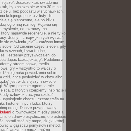
żniejsze”. Jeszcze ktoś świadomie
ń tak, by znalazło się w nim 30 minut
ez celu, bez podcastu w słuchawkach,
ia kolejnego punktu z listy. Te
dają się niepozorne, ale po kilku
obią ogromną różnicę. Pojawia się
a myślenie, na rozmowy, na
który naprawdę regeneruje, a nie tylko
racy. Jednym z największych wyzwań
ie się mówienia „nie” – zarówno innym,
 sobie. Odrzucenie części zleceń, gdy
ęka w szwach, bywa trudne,
jeśli jesteśmy przyzwyczajeni do
zeba „łapać każdą okazję”. Podobnie z
latformy streamingowe, media
owe, gry – wszystko to walczy o
. Umiejętność powiedzenia sobie:
a dziś, chcę posiedzieć w ciszy albo
ążkę” jest w dzisiejszym świecie
i. W tym procesie ogromną rolę
ejsca, z których czerpiemy inspiracje i
Kiedy człowiek zaczyna szukać
uspokojenie chaosu, często trafia na
iki, historie innych ludzi, którzy
dobną drogę. Dobrze przygotowany
ykułami
o równowadze między pracą a
aniu o zdrowie psychiczne, o prostocie
ci potrafi stać się mapą, dzięki której
igować w gąszczu pomysłów i metod.
tować wszystko naraz, można