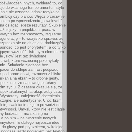
doświadczeń innych, wybierać to, co
suje do własnego temperamentu i stylu
ianie nie oznacza jednak radykalnej
 ambicji czy planów. Wręcz przeciwnie:
opiero po wprowadzeniu „powolnych”
a osiągać lepsze rezultaty. Skupienie
ważniejszych projektach, praca w
sowych bez rozpraszaczy, regularne
egenerację – to wszystko sprawia, że
rozprasza się na dziesiątki drobiazgów.
jasność, co jest priorytetem, a co tylko
jącym ważność. Istotnym elementem
ie „slow” jest też świadome
chwil, które wcześniej przemykały
nie. Śniadanie zjedzone bez
spacer do sklepu zamiast podjazdu
pod same drzwi, rozmowa z bliską
rkania na ekran – to drobne gesty,
 poczucie, że naprawdę jesteśmy
oim życiu. Z czasem okazuje się, że
 spektakularnych atrakcji, żeby czuć
 Wystarczy umiejętność docenienia
czajne, ale autentyczne. Choć brzmi
lnie, zwalnianie często prowadzi do
atywności. Umysł, który nie jest ciągle
ny bodźcami, ma szansę na
 a po nim – na tworzenie nowych
omysłów. To dlatego najlepsze idee
 do głowy pod prysznicem, w kolejce
 podczas jazdy pociągiem bez telefonu