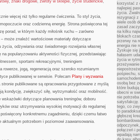
arowy
,
znaki drogowe
,
zwroty w sklepie
,
życie studenckie
,
korzystać z 
najlepiej pa
życia. Zwaln
znie więcej niż tylko regularne ćwiczenia. To styl życia,
rezygnacji z
wiele osób d
amopoczucie oraz codzienną energię. Strona poświęcona tej
zasad zaczyn
ę porad, w którym każdy miłośnik ruchu – zarówno
na kilku naj
blokach cza
 – może znaleźć wartościowe materiały dotyczące
przerwy na r
energia nie 
u życia, odżywiania oraz świadomego rozwijania własnej
Zyskuje się 
ę na popularyzowaniu aktywności fizycznej, przedstawiając
hałasem uda
życia w rytm
fitnessem, sportami rekreacyjnymi, treningiem
przeżywanie 
na rowerze, jogą, regeneracją oraz szeroko rozumianym
niepostrzeże
pośpiechu, 
atyce publikowanej w serwisie. Polecam
Plany i wyzwania
samochodem 
osobą bez ze
Na stronie publikowane są opracowania przygotowane z myślą
które budują
ą kondycję, zwiększyć siłę, wytrzymałość oraz mobilność.
obecni w sw
nie potrzeba
ne wskazówki dotyczące planowania treningów, doboru
satysfakcję.
ków oraz utrzymywania wysokiej motywacji do regularnej
tego, co zwy
to paradoksa
ł poświęcony konkretnemu zagadnieniu, dzięki czemu łatwo
głębszej kre
bombardowa
ce aktualnym potrzebom i poziomowi zaawansowania.
odpoczynek,
połączeń i p
wpadają nam
do kasy albo