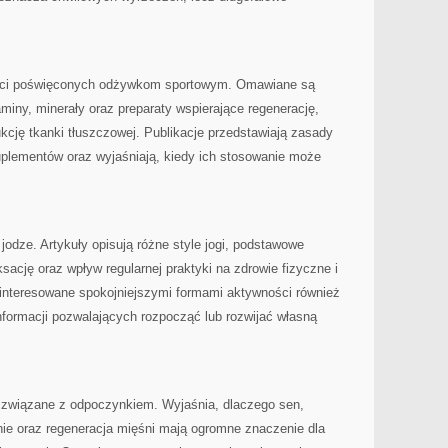
treści poświęconych odżywkom sportowym. Omawiane są
miny, minerały oraz preparaty wspierające regenerację,
cję tkanki tłuszczowej. Publikacje przedstawiają zasady
uplementów oraz wyjaśniają, kiedy ich stosowanie może
odze. Artykuły opisują różne style jogi, podstawowe
ksację oraz wpływ regularnej praktyki na zdrowie fizyczne i
interesowane spokojniejszymi formami aktywności również
informacji pozwalających rozpocząć lub rozwijać własną
 związane z odpoczynkiem. Wyjaśnia, dlaczego sen,
ie oraz regeneracja mięśni mają ogromne znaczenie dla