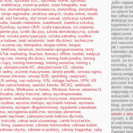
aż B2B
,
sprzedaż B2C
,
sprzedaż online
,
sprzedaż
„tylko najwa
,
stabilizacja
,
stand-up polski
,
stare fotografie
,
staż
planuje dzie
zka
,
stomatologia zachowawcza
,
storytelling
,
storytelling
na spacer b
,
stroje regionalne
,
struktury danych
,
studia online
,
studio
bez odhaczan
al
,
styl formalny
,
styl smart casual
,
stylizacja sylwetki
,
drobiazgi wy
velte
,
światło niebieskie
,
światłowód
,
świetlica szkolna
,
tygodniach r
Symfony
,
system OKR
,
szafa kapsułowa
,
szczepienia
przestrzeń n
pienie psa
,
szelki dla psa
,
szkoła demokratyczna
,
szkoła
odpoczynek, 
ine
,
sztuka partycypacyjna
,
sztuka sakralna
,
szybkie
odrywa od p
ce ludowe
,
teatr amatorski
,
teatr dla dzieci
,
techniczne
jest nauczen
i uczenia się
,
teleopieka
,
terapia online
,
terapia
jak i samemu
 telefonie
,
terrarium
,
testowanie oprogramowania
,
testy
kalendarz p
ikTok marketing
,
tkactwo
,
tłumacz offline
,
torebki
,
tradycje
szczególnie 
ing core
,
trening dla dzieci
,
trening funkcjonalny
,
trening
myśli, że tr
o ciąży
,
trening równowagi
,
trening seniorów
,
trening z
rozrywką: p
y
,
ubezpieczenie AC
,
ubezpieczenie OC
,
ubrania
społeczności
z wełny
,
uczenie maszynowe
,
ukryte perełki
,
umowa najmu
,
naszą uwagę
mowa zlecenie
,
umowy B2B
,
upskilling
,
uważność
,
„wystarczy n
UX writing
,
van rodzinny
,
VIN
,
vintage fashion
,
VPN
,
VR
poczytać ksi
tat samochodowy
,
wartość klienta
,
WCAG
,
webhooki
,
aktem odwag
z online
,
Wielkanoc w hotelu
,
Windows Server
,
witamina D
,
odgrywają mi
ektualna
,
włosy kręcone
,
włosy wysokoporowate
,
wskazówki. 
opment
,
workation
,
wsparcie kryzysowe
,
wspomnienia
sposobów na 
 studiów
,
wycena startupu
,
wycinanki ludowe
,
wymiana
blogi, poradn
odzenia
,
wynajem długoterminowy
,
wypalenie zawodowe
,
przeszli po
psa
,
wystąpienia publiczne
,
wystawy plenerowe
,
serwis z art
awki węchowe
,
zabezpieczenie balkonu dla kota
,
życiem, o db
 kościoły
,
zakup auta używanego
,
zamki krzyżackie
,
w codziennoś
 firmą
,
zawieszenie
,
zdrowie hormonalne
,
zdrowie kobiet
,
łatwiej naw
zdrowie słuchu
,
zdrowie w podróży
,
zdrowy kręgosłup
,
zęby
Zamiast tes