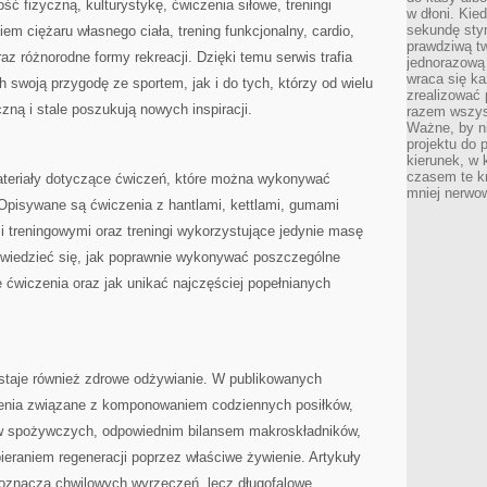
ć fizyczną, kulturystykę, ćwiczenia siłowe, treningi
w dłoni. Kie
sekundę stym
m ciężaru własnego ciała, trening funkcjonalny, cardio,
prawdziwą tw
 oraz różnorodne formy rekreacji. Dzięki temu serwis trafia
jednorazową 
wraca się k
swoją przygodę ze sportem, jak i do tych, którzy od wielu
zrealizować 
czną i stale poszukują nowych inspiracji.
razem wszyst
Ważne, by ni
projektu do 
kierunek, w
czasem te kr
ateriały dotyczące ćwiczeń, które można wykonywać
mniej nerwow
 Opisywane są ćwiczenia z hantlami, kettlami, gumami
treningowymi oraz treningi wykorzystujące jedynie masę
owiedzieć się, jak poprawnie wykonywać poszczególne
e ćwiczenia oraz jak unikać najczęściej popełnianych
staje również zdrowe odżywianie. W publikowanych
ienia związane z komponowaniem codziennych posiłków,
w spożywczych, odpowiednim bilansem makroskładników,
eraniem regeneracji poprzez właściwe żywienie. Artykuły
 oznacza chwilowych wyrzeczeń, lecz długofalowe