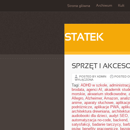
Archiwum
Kult
Strona główna
STATEK
SPRZĘT I AKCES
POSTED BY ADMIN
POSTED ON 
WYŁĄCZONA
Tagi:
ADHD w szkole
,
administrac
brodata
,
agenci AI
,
akademik stud
morskie
,
akwarium słodkowodne
,
Allegro
,
Alzheimer
,
Amazon
,
anali
anime
,
aparaty słuchowe
,
aplikacj
podróżnicze
,
aplikacje PWA
,
apli
architektura drewniana
,
architektu
audiobooki dla dzieci
,
audyt SEO
,
automatyzacja no-code
,
backend
,
satysfakcji
,
badanie tarczycy
,
barb
psów
,
benefity pracownicze
,
bezpi