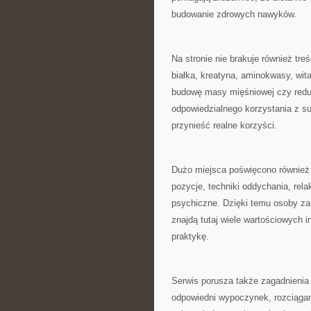
budowanie zdrowych nawyków.
Na stronie nie brakuje również 
białka, kreatyna, aminokwasy, wita
budowę masy mięśniowej czy reduk
odpowiedzialnego korzystania z s
przynieść realne korzyści.
Dużo miejsca poświęcono również j
pozycje, techniki oddychania, rela
psychiczne. Dzięki temu osoby za
znajdą tutaj wiele wartościowych 
praktykę.
Serwis porusza także zagadnienia
odpowiedni wypoczynek, rozciągan