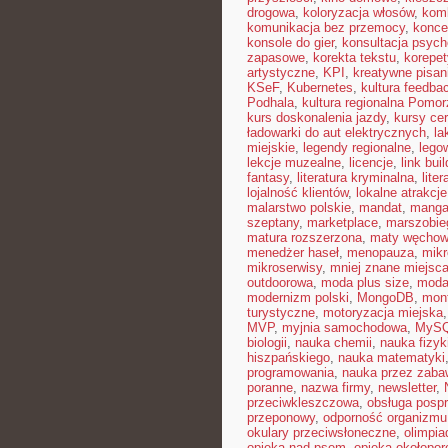
drogowa
,
koloryzacja włosów
,
kom
komunikacja bez przemocy
,
konce
konsole do gier
,
konsultacja psych
zapasowe
,
korekta tekstu
,
korepet
artystyczne
,
KPI
,
kreatywne pisan
KSeF
,
Kubernetes
,
kultura feedba
Podhala
,
kultura regionalna Pomor
kurs doskonalenia jazdy
,
kursy ce
ładowarki do aut elektrycznych
,
la
miejskie
,
legendy regionalne
,
lego
lekcje muzealne
,
licencje
,
link bui
fantasy
,
literatura kryminalna
,
lite
lojalność klientów
,
lokalne atrakcje
malarstwo polskie
,
mandat
,
mang
szeptany
,
marketplace
,
marszobie
matura rozszerzona
,
maty węcho
menedżer haseł
,
menopauza
,
mikr
mikroserwisy
,
mniej znane miejsc
outdoorowa
,
moda plus size
,
moda
modernizm polski
,
MongoDB
,
mon
turystyczne
,
motoryzacja miejska
MVP
,
myjnia samochodowa
,
MyS
biologii
,
nauka chemii
,
nauka fizyk
hiszpańskiego
,
nauka matematyki
programowania
,
nauka przez zaba
poranne
,
nazwa firmy
,
newsletter
,
przeciwkleszczowa
,
obsługa posp
przeponowy
,
odporność organizmu
okulary przeciwsłoneczne
,
olimpia
opieka nad psem
,
opieka okołopo