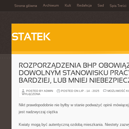
Archiwum
Kult
Redakcja
Sad
Strona główna
Spis Treści
STATEK
ROZPORZĄDZENIA BHP OBOWIĄZ
DOWOLNYM STANOWISKU PRACY
BARDZIEJ, LUB MNIEJ NIEBEZPIE
POSTED BY ADMIN
POSTED ON LIP - 14 - 2025
MOŻLIWOŚĆ 
WYŁĄCZONA
Nikt prawdopodobnie nie byłby w stanie podważyć opinii mówiące
jest nadzwyczaj ciężka
Kwiaty mogą być autentyczną ozdobą mieszkania. Niestety zazwy