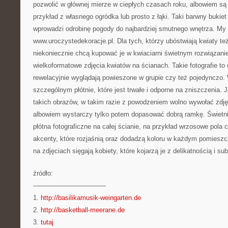
pozwolić w głównej mierze w ciepłych czasach roku, albowiem są
przykład z własnego ogródka lub prosto z łąki. Taki barwny bukie
wprowadzi odrobinę pogody do najbardziej smutnego wnętrza. My
www.uroczystedekoracje.pl. Dla tych, którzy ubóstwiają kwiaty też 
niekoniecznie chcą kupować je w kwiaciarni świetnym rozwiązani
wielkoformatowe zdjęcia kwiatów na ścianach. Takie fotografie to 
rewelacyjnie wyglądają powieszone w grupie czy też pojedynczo.
szczególnym płótnie, które jest trwałe i odporne na zniszczenia. 
takich obrazów, w takim razie z powodzeniem wolno wywołać zdję
albowiem wystarczy tylko potem dopasować dobrą ramkę. Świetni
płótna fotograficzne na całej ścianie, na przykład wrzosowe pola
akcenty, które rozjaśnią oraz dodadzą koloru w każdym pomieszc
na zdjęciach sięgają kobiety, które kojarzą je z delikatnością i sub
źródło:
———————————
1.
http://basilikamusik-weingarten.de
2.
http://basketball-meerane.de
3.
tutaj