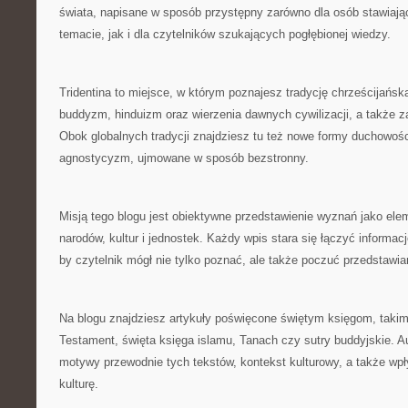
świata, napisane w sposób przystępny zarówno dla osób stawiają
temacie, jak i dla czytelników szukających pogłębionej wiedzy.
Tridentina to miejsce, w którym poznajesz tradycję chrześcijańską
buddyzm, hinduizm oraz wierzenia dawnych cywilizacji, a także 
Obok globalnych tradycji znajdziesz tu też nowe formy duchowośc
agnostycyzm, ujmowane w sposób bezstronny.
Misją tego blogu jest obiektywne przedstawienie wyznań jako ele
narodów, kultur i jednostek. Każdy wpis stara się łączyć informa
by czytelnik mógł nie tylko poznać, ale także poczuć przedstawi
Na blogu znajdziesz artykuły poświęcone świętym księgom, takim
Testament, święta księga islamu, Tanach czy sutry buddyjskie. Au
motywy przewodnie tych tekstów, kontekst kulturowy, a także wp
kulturę.