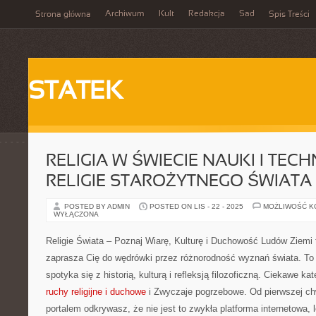
Archiwum
Kult
Redakcja
Sad
Strona główna
Spis Treści
STATEK
RELIGIA W ŚWIECIE NAUKI I TECH
RELIGIE STAROŻYTNEGO ŚWIATA
POSTED BY ADMIN
POSTED ON LIS - 22 - 2025
MOŻLIWOŚĆ 
WYŁĄCZONA
Religie Świata – Poznaj Wiarę, Kulturę i Duchowość Ludów Ziemi 
zaprasza Cię do wędrówki przez różnorodność wyznań świata. To m
spotyka się z historią, kulturą i refleksją filozoficzną. Ciekawe ka
ruchy religijne i duchowe
i Zwyczaje pogrzebowe. Od pierwszej chw
portalem odkrywasz, że nie jest to zwykła platforma internetowa, 