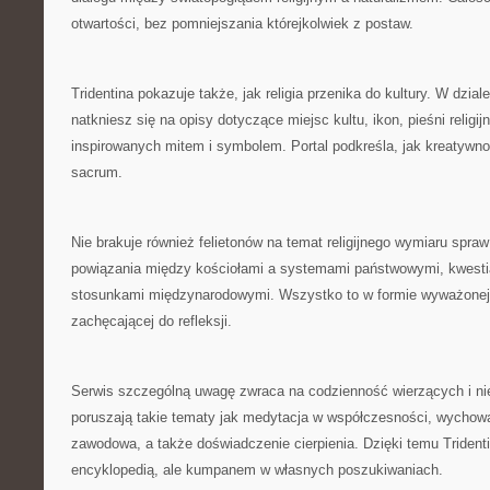
otwartości, bez pomniejszania którejkolwiek z postaw.
Tridentina pokazuje także, jak religia przenika do kultury. W dzia
natkniesz się na opisy dotyczące miejsc kultu, ikon, pieśni religijn
inspirowanych mitem i symbolem. Portal podkreśla, jak kreatywn
sacrum.
Nie brakuje również felietonów na temat religijnego wymiaru spr
powiązania między kościołami a systemami państwowymi, kwest
stosunkami międzynarodowymi. Wszystko to w formie wyważonej, 
zachęcającej do refleksji.
Serwis szczególną uwagę zwraca na codzienność wierzących i ni
poruszają takie tematy jak medytacja w współczesności, wychowani
zawodowa, a także doświadczenie cierpienia. Dzięki temu Tridentin
encyklopedią, ale kumpanem w własnych poszukiwaniach.