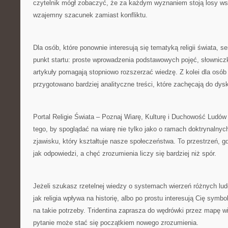
czytelnik mógł zobaczyć, że za każdym wyznaniem stoją losy wsp
wzajemny szacunek zamiast konfliktu.
Dla osób, które ponownie interesują się tematyką religii świata, 
punkt startu: proste wprowadzenia podstawowych pojęć, słownicz
artykuły pomagają stopniowo rozszerzać wiedzę. Z kolei dla os
przygotowano bardziej analityczne treści, które zachęcają do dysk
Portal Religie Świata – Poznaj Wiarę, Kulturę i Duchowość Ludów
tego, by spoglądać na wiarę nie tylko jako o ramach doktrynalny
zjawisku, który kształtuje nasze społeczeństwa. To przestrzeń, g
jak odpowiedzi, a chęć zrozumienia liczy się bardziej niż spór.
Jeżeli szukasz rzetelnej wiedzy o systemach wierzeń różnych lu
jak religia wpływa na historię, albo po prostu interesują Cię symbo
na takie potrzeby. Tridentina zaprasza do wędrówki przez mapę wi
pytanie może stać się początkiem nowego zrozumienia.