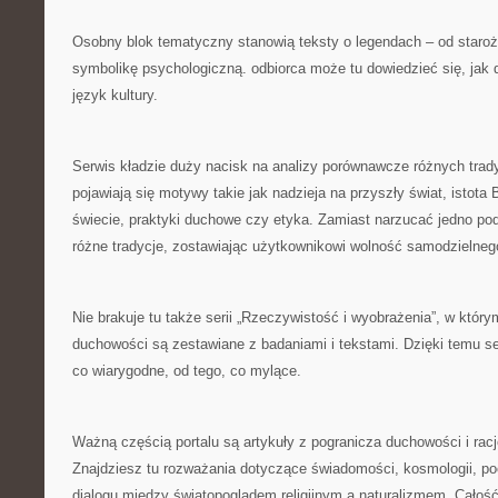
Osobny blok tematyczny stanowią teksty o legendach – od staroży
symbolikę psychologiczną. odbiorca może tu dowiedzieć się, jak 
język kultury.
Serwis kładzie duży nacisk na analizy porównawcze różnych trady
pojawiają się motywy takie jak nadzieja na przyszły świat, istota
świecie, praktyki duchowe czy etyka. Zamiast narzucać jedno pode
różne tradycje, zostawiając użytkownikowi wolność samodzielne
Nie brakuje tu także serii „Rzeczywistość i wyobrażenia”, w któr
duchowości są zestawiane z badaniami i tekstami. Dzięki temu s
co wiarygodne, od tego, co mylące.
Ważną częścią portalu są artykuły z pogranicza duchowości i rac
Znajdziesz tu rozważania dotyczące świadomości, kosmologii, po
dialogu między światopoglądem religijnym a naturalizmem. Całoś