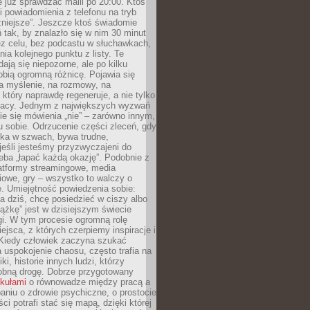
e już sprawdzać maili po 20:00. Ktoś
i powiadomienia z telefonu na tryb
żniejsze”. Jeszcze ktoś świadomie
ń tak, by znalazło się w nim 30 minut
ez celu, bez podcastu w słuchawkach,
ia kolejnego punktu z listy. Te
dają się niepozorne, ale po kilku
obią ogromną różnicę. Pojawia się
a myślenie, na rozmowy, na
który naprawdę regeneruje, a nie tylko
racy. Jednym z największych wyzwań
ie się mówienia „nie” – zarówno innym,
 sobie. Odrzucenie części zleceń, gdy
ęka w szwach, bywa trudne,
jeśli jesteśmy przyzwyczajeni do
zeba „łapać każdą okazję”. Podobnie z
latformy streamingowe, media
owe, gry – wszystko to walczy o
. Umiejętność powiedzenia sobie:
a dziś, chcę posiedzieć w ciszy albo
ążkę” jest w dzisiejszym świecie
i. W tym procesie ogromną rolę
ejsca, z których czerpiemy inspiracje i
Kiedy człowiek zaczyna szukać
uspokojenie chaosu, często trafia na
iki, historie innych ludzi, którzy
dobną drogę. Dobrze przygotowany
ykułami
o równowadze między pracą a
aniu o zdrowie psychiczne, o prostocie
ci potrafi stać się mapą, dzięki której