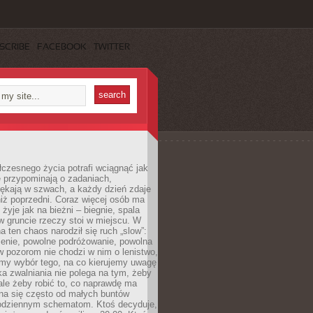
SCRIBE
FACEBOOK
TWITTER
czesnego życia potrafi wciągnąć jak
je przypominają o zadaniach,
pękają w szwach, a każdy dzień zdaje
niż poprzedni. Coraz więcej osób ma
 żyje jak na bieżni – biegnie, spala
 w gruncie rzeczy stoi w miejscu. W
a ten chaos narodził się ruch „slow”:
zenie, powolne podróżowanie, powolna
 pozorom nie chodzi w nim o lenistwo,
omy wybór tego, na co kierujemy uwagę
ka zwalniania nie polega na tym, żeby
 ale żeby robić to, co naprawdę ma
na się często od małych buntów
odziennym schematom. Ktoś decyduje,