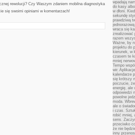
wpadają nam
gicznej rewolucji? Czy Waszym zdaniem mobilna diagnostyka
do kasy albo
ie się swoimi opiniami w komentarzach!
w dłoni. Kie
sekundę stym
prawdziwą tw
jednorazową 
wraca się k
zrealizować 
razem wszyst
Ważne, by ni
projektu do 
kierunek, w
czasem te kr
mniej nerwow
Tempo współ
wir. Aplikac
kalendarze 
się krótszy 
poczucie, że
energię, ale
odpowiedzi n
powolne jed
moda. Wbrew
ale o świad
i czas. Sztu
robić mniej,
sens. Zaczy
przeciwko c
że nie będzi
inny przenos