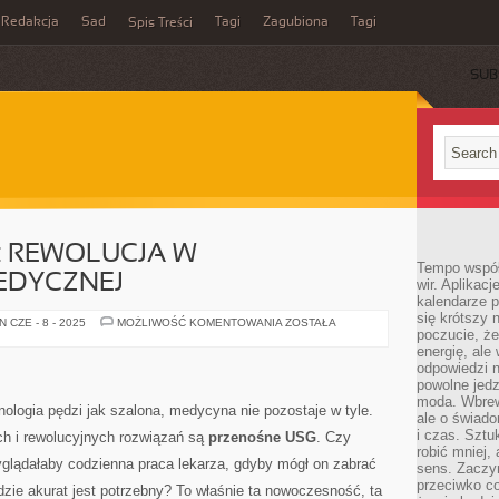
Redakcja
Sad
Tagi
Zagubiona
Tagi
Spis Treści
SUB
: REWOLUCJA W
Tempo współ
EDYCZNEJ
wir. Aplikac
kalendarze 
się krótszy 
PRZENOŚNE
 CZE - 8 - 2025
MOŻLIWOŚĆ KOMENTOWANIA
ZOSTAŁA
poczucie, że
USG:
REWOLUCJA
energię, ale
W
odpowiedzi n
DIAGNOSTYCE
MEDYCZNEJ
powolne jed
moda. Wbrew
ologia pędzi jak szalona, medycyna nie pozostaje w tyle.
ale o świad
i czas. Sztu
ch i rewolucyjnych rozwiązań są
przenośne USG
. Czy
robić mniej,
wyglądałaby codzienna praca lekarza, gdyby mógł on zabrać
sens. Zaczy
przeciwko c
dzie akurat jest potrzebny? To właśnie ta nowoczesność, ta