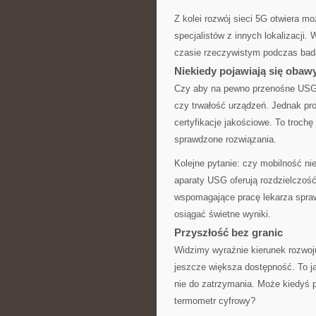
Z kolei rozwój sieci 5G otwiera m
specjalistów z innych lokalizacji.
czasie rzeczywistym podczas badan
Niekiedy pojawiają się obaw
Czy aby na pewno przenośne USG s
czy trwałość urządzeń. Jednak pro
certyfikacje jakościowe. To troch
sprawdzone rozwiązania.
Kolejne pytanie: czy mobilność ni
aparaty USG oferują rozdzielczość
wspomagające pracę lekarza spraw
osiągać świetne wyniki.
Przyszłość bez granic
Widzimy wyraźnie kierunek rozwoju
jeszcze większa dostępność. To ja
nie do zatrzymania. Może kiedyś
termometr cyfrowy?