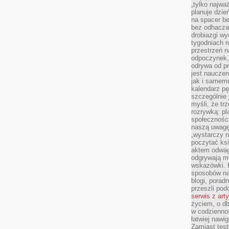
„tylko najwa
planuje dzie
na spacer b
bez odhaczan
drobiazgi wy
tygodniach r
przestrzeń n
odpoczynek, 
odrywa od p
jest nauczen
jak i samemu
kalendarz p
szczególnie 
myśli, że tr
rozrywką: p
społeczności
naszą uwagę
„wystarczy n
poczytać ksi
aktem odwag
odgrywają mi
wskazówki. 
sposobów na 
blogi, poradn
przeszli po
serwis z art
życiem, o db
w codziennoś
łatwiej naw
Zamiast tes