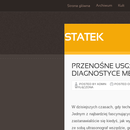
Archiwum
Kult
Strona główna
STATEK
PRZENOŚNE USG
DIAGNOSTYCE M
POSTED BY ADMIN
POSTED ON
WYŁĄCZONA
W dzisiejszych czasach, gdy techn
Jednym z najbardziej fascynujący
zastanawialiście się kiedyś, jak 
ze sobą ultrasonograf wszędzie, g