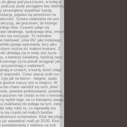
 do głowy pod prysznicem, w kolejce
 podczas jazdy pociągiem bez telefonu
dy przestajemy wypełniać każdą
ulacją, pojawia się przestrzeń na
órczość. Sztuka zwalniania nie jest
decyzją, ale procesem, do którego
ażdego dnia. Czasem udaje się
plan idealnego, spokojnego dnia, innym
ko się rozsypuje. To normalne.
e traktować „slow life” jako kolejnego
perfekcyjnego wykonania, lecz jako
 którym można iść małymi krokami. Z
oki układają się w nowy styl życia –
y, a bardziej świadomy, bardziej nasz.
czesnego życia potrafi wciągnąć jak
je przypominają o zadaniach,
pękają w szwach, a każdy dzień zdaje
niż poprzedni. Coraz więcej osób ma
 żyje jak na bieżni – biegnie, spala
 w gruncie rzeczy stoi w miejscu. W
a ten chaos narodził się ruch „slow”:
zenie, powolne podróżowanie, powolna
 pozorom nie chodzi w nim o lenistwo,
omy wybór tego, na co kierujemy uwagę
ka zwalniania nie polega na tym, żeby
 ale żeby robić to, co naprawdę ma
na się często od małych buntów
odziennym schematom. Ktoś decyduje,
e już sprawdzać maili po 20:00. Ktoś
i powiadomienia z telefonu na tryb