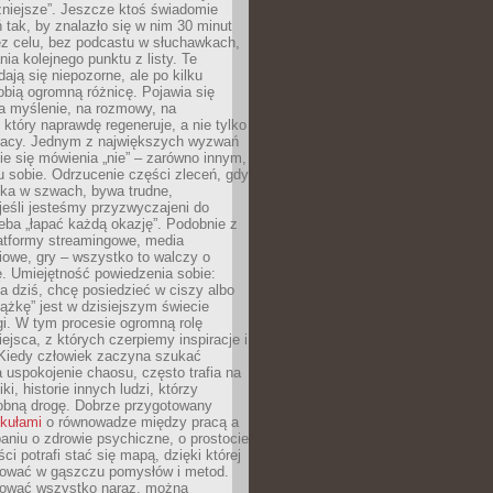
żniejsze”. Jeszcze ktoś świadomie
ń tak, by znalazło się w nim 30 minut
ez celu, bez podcastu w słuchawkach,
ia kolejnego punktu z listy. Te
dają się niepozorne, ale po kilku
obią ogromną różnicę. Pojawia się
a myślenie, na rozmowy, na
który naprawdę regeneruje, a nie tylko
racy. Jednym z największych wyzwań
ie się mówienia „nie” – zarówno innym,
 sobie. Odrzucenie części zleceń, gdy
ęka w szwach, bywa trudne,
jeśli jesteśmy przyzwyczajeni do
zeba „łapać każdą okazję”. Podobnie z
latformy streamingowe, media
owe, gry – wszystko to walczy o
. Umiejętność powiedzenia sobie:
a dziś, chcę posiedzieć w ciszy albo
ążkę” jest w dzisiejszym świecie
i. W tym procesie ogromną rolę
ejsca, z których czerpiemy inspiracje i
Kiedy człowiek zaczyna szukać
uspokojenie chaosu, często trafia na
iki, historie innych ludzi, którzy
dobną drogę. Dobrze przygotowany
ykułami
o równowadze między pracą a
aniu o zdrowie psychiczne, o prostocie
ci potrafi stać się mapą, dzięki której
igować w gąszczu pomysłów i metod.
tować wszystko naraz, można