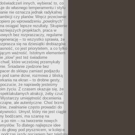
doświadczeń innych, wybierać to, co
suje do własnego temperamentu i stylu
ianie nie oznacza jednak radykalnej
 ambicji czy planów. Wręcz przeciwnie:
opiero po wprowadzeniu „powolnych”
a osiągać lepsze rezultaty. Skupienie
ważniejszych projektach, praca w
sowych bez rozpraszaczy, regularne
egenerację – to wszystko sprawia, że
rozprasza się na dziesiątki drobiazgów.
jasność, co jest priorytetem, a co tylko
jącym ważność. Istotnym elementem
ie „slow” jest też świadome
chwil, które wcześniej przemykały
nie. Śniadanie zjedzone bez
spacer do sklepu zamiast podjazdu
pod same drzwi, rozmowa z bliską
rkania na ekran – to drobne gesty,
 poczucie, że naprawdę jesteśmy
oim życiu. Z czasem okazuje się, że
 spektakularnych atrakcji, żeby czuć
 Wystarczy umiejętność docenienia
czajne, ale autentyczne. Choć brzmi
lnie, zwalnianie często prowadzi do
atywności. Umysł, który nie jest ciągle
ny bodźcami, ma szansę na
 a po nim – na tworzenie nowych
omysłów. To dlatego najlepsze idee
 do głowy pod prysznicem, w kolejce
 podczas jazdy pociągiem bez telefonu