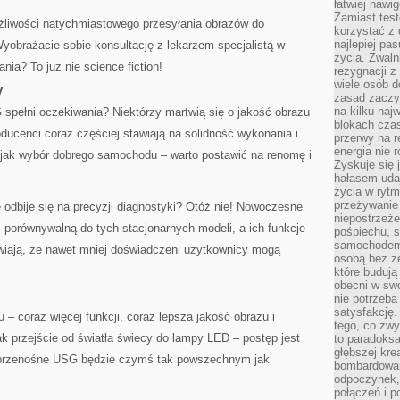
łatwiej naw
Zamiast tes
ożliwości natychmiastowego przesyłania obrazów do
korzystać z 
najlepiej pa
 Wyobrażacie sobie konsultację z lekarzem specjalistą w
życia. Zwaln
ia? To już nie science fiction!
rezygnacji z
wiele osób d
y
zasad zaczyn
na kilku naj
pełni oczekiwania? Niektórzy martwią się o jakość obrazu
blokach cza
ducenci coraz częściej stawiają na solidność wykonania i
przerwy na r
energia nie 
ę jak wybór dobrego samochodu – warto postawić na renomę i
Zyskuje się 
hałasem uda
życia w rytm
przeżywanie 
e odbije się na precyzji diagnostyki? Otóż nie! Nowoczesne
niepostrzeże
 porównywalną do tych stacjonarnych modeli, a ich funkcje
pośpiechu, 
samochodem 
iają, że nawet mniej doświadczeni użytkownicy mogą
osobą bez ze
które budują
obecni w sw
nie potrzeba
satysfakcję.
 – coraz więcej funkcji, coraz lepsza jakość obrazu i
tego, co zwy
k przejście od światła świecy do lampy LED – postęp jest
to paradoksa
głębszej kre
 przenośne USG będzie czymś tak powszechnym jak
bombardowa
odpoczynek,
połączeń i p