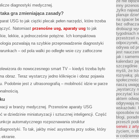
że nie będzi
blicze diagnostyki medycznej.
inny przenos
„tylko najwa
taka gra zmieniająca zasady?
planuje dzie
na spacer b
arat USG to jak ciężki plecak pełen narzędzi, które trzeba
bez odhaczan
dłączyć. Natomiast
przenośne usg, aparaty usg
to jak
drobiazgi wy
tygodniach r
lkie, lekkie, a jednocześnie potężne. Ich kompaktowa
przestrzeń n
odpoczynek, 
ologia pozwalają na szybkie przeprowadzenie diagnostyki
odrywa od p
arunkach – od pola walki po odległe wsie czy zatłoczone
jest nauczen
jak i samemu
kalendarz p
szczególnie 
telewizora do nowoczesnego smart TV – kiedyś trzeba było
myśli, że tr
rozrywką: p
a obraz. Teraz wystarczy jedno kliknięcie i obraz pojawia
społeczności
tu. Podobnie jest z ultrasonografią – mobilność idzie w parze
naszą uwagę
„wystarczy n
onalnością.
poczytać ksi
aktem odwag
nku
odgrywają mi
acji w branży medycznej. Przenośne aparaty USG
wskazówki. 
sposobów na 
 w dziedzinie miniaturyzacji i sztucznej inteligencji. Część
blogi, poradn
unkcje automatycznego rozpoznawania struktur
przeszli po
serwis z art
agnostyki. To tak, jakby mieć asystenta przy sobie, który
życiem, o db
w codziennoś
 ekranie.