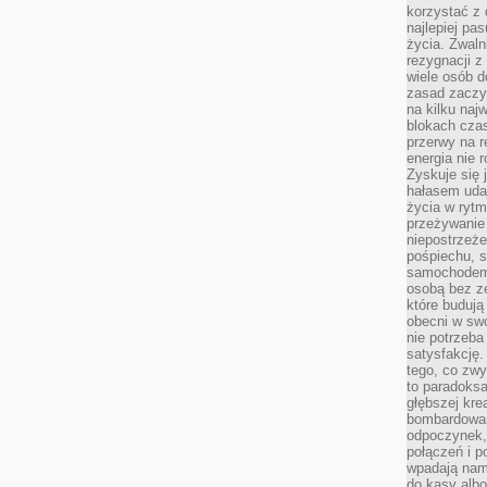
korzystać z 
najlepiej pa
życia. Zwaln
rezygnacji z
wiele osób d
zasad zaczyn
na kilku naj
blokach cza
przerwy na r
energia nie 
Zyskuje się 
hałasem uda
życia w rytm
przeżywanie 
niepostrzeże
pośpiechu, 
samochodem 
osobą bez ze
które budują
obecni w sw
nie potrzeba
satysfakcję.
tego, co zwy
to paradoksa
głębszej kre
bombardowa
odpoczynek,
połączeń i p
wpadają nam
do kasy albo