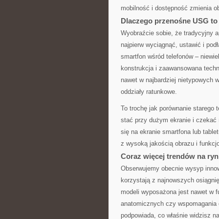
mobilność i dostępność zmienia o
Dlaczego przenośne USG to 
Wyobraźcie sobie, że tradycyjny ap
najpierw wyciągnąć, ustawić i po
smartfon wśród telefonów – niewie
konstrukcja i zaawansowana techn
nawet w najbardziej nietypowych w
oddziały ratunkowe.
To trochę jak porównanie starego 
stać przy dużym ekranie i czekać n
się na ekranie smartfona lub table
z wysoką jakością obrazu i funkcj
Coraz więcej trendów na ry
Obserwujemy obecnie wysyp innow
korzystają z najnowszych osiągnięć
modeli wyposażona jest nawet w f
anatomicznych czy wspomagania di
podpowiada, co właśnie widzisz na