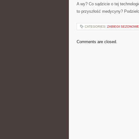
A wy? Co sądzicie o tej technolo
to przyszłość medycyny? Podzielc
CATEGORIES:
ZABIEGI SEZONOWE
Comments are closed.