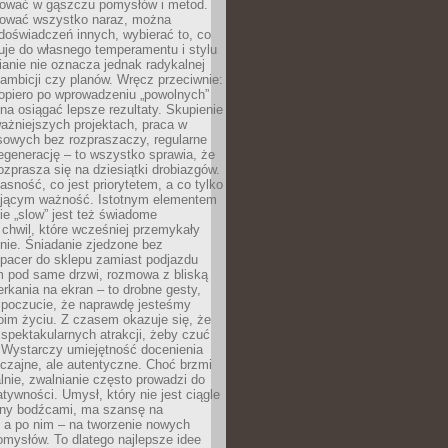
igować w gąszczu pomysłów i metod.
tować wszystko naraz, można
doświadczeń innych, wybierać to, co
suje do własnego temperamentu i stylu
ianie nie oznacza jednak radykalnej
 ambicji czy planów. Wręcz przeciwnie:
opiero po wprowadzeniu „powolnych”
a osiągać lepsze rezultaty. Skupienie
ważniejszych projektach, praca w
sowych bez rozpraszaczy, regularne
egenerację – to wszystko sprawia, że
rozprasza się na dziesiątki drobiazgów.
jasność, co jest priorytetem, a co tylko
jącym ważność. Istotnym elementem
ie „slow” jest też świadome
chwil, które wcześniej przemykały
nie. Śniadanie zjedzone bez
spacer do sklepu zamiast podjazdu
pod same drzwi, rozmowa z bliską
rkania na ekran – to drobne gesty,
 poczucie, że naprawdę jesteśmy
oim życiu. Z czasem okazuje się, że
 spektakularnych atrakcji, żeby czuć
 Wystarczy umiejętność docenienia
czajne, ale autentyczne. Choć brzmi
lnie, zwalnianie często prowadzi do
atywności. Umysł, który nie jest ciągle
ny bodźcami, ma szansę na
 a po nim – na tworzenie nowych
omysłów. To dlatego najlepsze idee