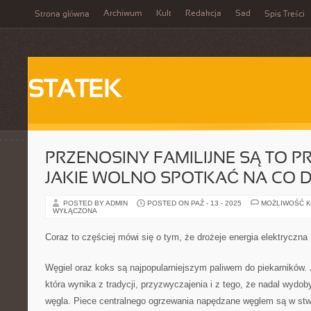
Archiwum
Kult
Redakcja
Sad
Strona główna
Spis Treści
STATEK
PRZENOSINY FAMILIJNE SĄ TO P
JAKIE WOLNO SPOTKAĆ NA CO D
POSTED BY ADMIN
POSTED ON PAŹ - 13 - 2025
MOŻLIWOŚĆ 
WYŁĄCZONA
Coraz to częściej mówi się o tym, że drożeje energia elektryczna
Węgiel oraz koks są najpopularniejszym paliwem do piekarników. 
która wynika z tradycji, przyzwyczajenia i z tego, że nadal wyd
węgla. Piece centralnego ogrzewania napędzane węglem są w stw