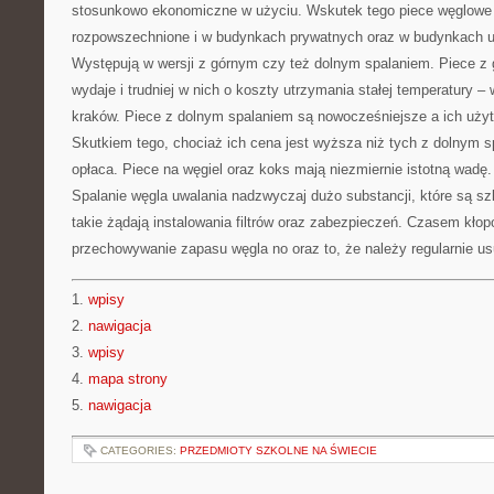
stosunkowo ekonomiczne w użyciu. Wskutek tego piece węglowe
rozpowszechnione i w budynkach prywatnych oraz w budynkach uż
Występują w wersji z górnym czy też dolnym spalaniem. Piece z
wydaje i trudniej w nich o koszty utrzymania stałej temperatury –
kraków. Piece z dolnym spalaniem są nowocześniejsze a ich użytk
Skutkiem tego, chociaż ich cena jest wyższa niż tych z dolnym s
opłaca. Piece na węgiel oraz koks mają niezmiernie istotną wadę.
Spalanie węgla uwalania nadzwyczaj dużo substancji, które są s
takie żądają instalowania filtrów oraz zabezpieczeń. Czasem kł
przechowywanie zapasu węgla no oraz to, że należy regularnie us
1.
wpisy
2.
nawigacja
3.
wpisy
4.
mapa strony
5.
nawigacja
CATEGORIES:
PRZEDMIOTY SZKOLNE NA ŚWIECIE