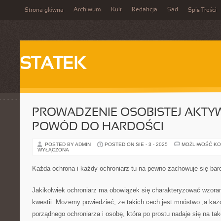
Archiwum
Kult
Redakcja
Sad
Strona główna
Spis Treści
STATEK
PROWADZENIE OSOBISTEJ AKTY
POWÓD DO HARDOŚCI
POSTED BY ADMIN
POSTED ON SIE - 3 - 2025
MOŻLIWOŚĆ K
WYŁĄCZONA
Każda ochrona i każdy ochroniarz tu na pewno zachowuje się bar
Jakikolwiek ochroniarz ma obowiązek się charakteryzować wzoram
kwestii. Możemy powiedzieć, że takich cech jest mnóstwo ,a każ
porządnego ochroniarza i osobę, która po prostu nadaje się na ta