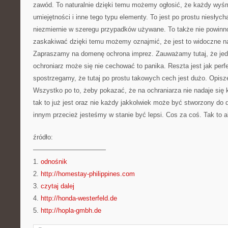
zawód. To naturalnie dzięki temu możemy ogłosić, że każdy wyś
umiejętności i inne tego typu elementy. To jest po prostu niesłyc
niezmiernie w szeregu przypadków używane. To także nie powinn
zaskakiwać dzięki temu możemy oznajmić, że jest to widoczne n
Zapraszamy na domenę ochrona imprez. Zauważamy tutaj, że jed
ochroniarz może się nie cechować to panika. Reszta jest jak perf
spostrzegamy, że tutaj po prostu takowych cech jest dużo. Opisze
Wszystko po to, żeby pokazać, że na ochraniarza nie nadaje się 
tak to już jest oraz nie każdy jakkolwiek może być stworzony do 
innym przecież jesteśmy w stanie być lepsi. Cos za coś. Tak to a
źródło:
———————————
1.
odnośnik
2.
http://homestay-philippines.com
3.
czytaj dalej
4.
http://honda-westerfeld.de
5.
http://hopla-gmbh.de