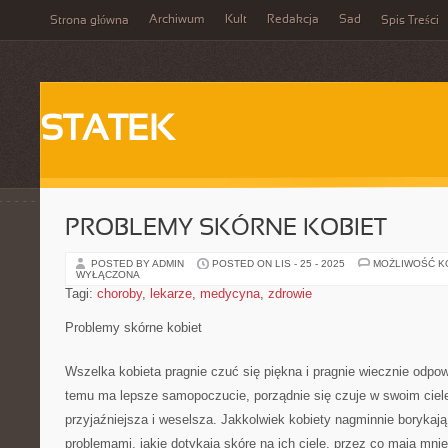
Archiwum
Kult
Redakcja
Sad
Strona główna
Spis Treści
STATEK
PROBLEMY SKÓRNE KOBIET
POSTED BY ADMIN
POSTED ON LIS - 25 - 2025
MOŻLIWOŚĆ 
WYŁĄCZONA
Tagi:
choroby
,
lekarze
,
medycyna
,
zdrowie
Problemy skórne kobiet
Wszelka kobieta pragnie czuć się piękna i pragnie wiecznie odpo
temu ma lepsze samopoczucie, porządnie się czuje w swoim ciele
przyjaźniejsza i weselsza. Jakkolwiek kobiety nagminnie borykają
problemami, jakie dotykają skórę na ich ciele, przez co mają mnie