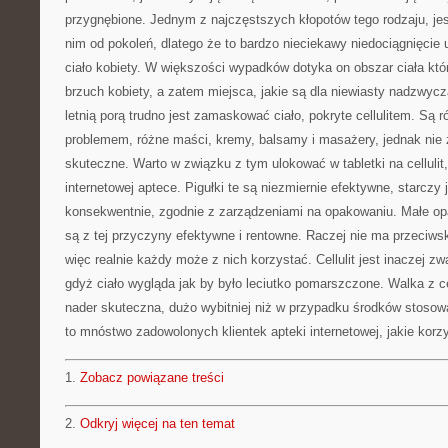
przygnębione. Jednym z najczęstszych kłopotów tego rodzaju, jest 
nim od pokoleń, dlatego że to bardzo nieciekawy niedociągnięcie 
ciało kobiety. W większości wypadków dotyka on obszar ciała któ
brzuch kobiety, a zatem miejsca, jakie są dla niewiasty nadzwyc
letnią porą trudno jest zamaskować ciało, pokryte cellulitem. Są 
problemem, różne maści, kremy, balsamy i masażery, jednak nie
skuteczne. Warto w związku z tym ulokować w tabletki na celluli
internetowej aptece. Pigułki te są niezmiernie efektywne, starcz
konsekwentnie, zgodnie z zarządzeniami na opakowaniu. Małe op
są z tej przyczyny efektywne i rentowne. Raczej nie ma przeciws
więc realnie każdy może z nich korzystać. Cellulit jest inaczej
gdyż ciało wygląda jak by było leciutko pomarszczone. Walka z ce
nader skuteczna, dużo wybitniej niż w przypadku środków stoso
to mnóstwo zadowolonych klientek apteki internetowej, jakie korzyst
1.
Zobacz powiązane treści
2.
Odkryj więcej na ten temat