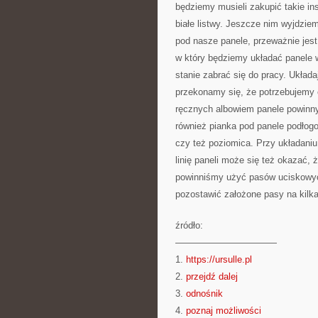
będziemy musieli zakupić takie i
białe listwy. Jeszcze nim wyjdzi
pod nasze panele, przeważnie jest
w który będziemy układać panele 
stanie zabrać się do pracy. Układ
przekonamy się, że potrzebujemy c
ręcznych albowiem panele powinn
również pianka pod panele podłogo
czy też poziomica. Przy układani
linię paneli może się też okazać,
powinniśmy użyć pasów uciskowych
pozostawić założone pasy na kilka
źródło:
———————————
1.
https://ursulle.pl
2.
przejdź dalej
3.
odnośnik
4.
poznaj możliwości