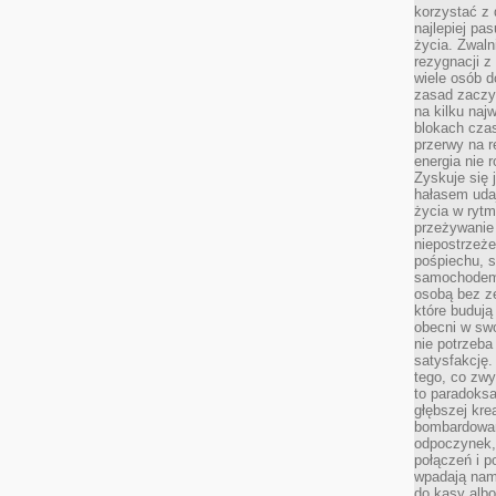
korzystać z 
najlepiej pa
życia. Zwaln
rezygnacji z
wiele osób d
zasad zaczyn
na kilku naj
blokach cza
przerwy na r
energia nie 
Zyskuje się 
hałasem uda
życia w rytm
przeżywanie 
niepostrzeże
pośpiechu, 
samochodem 
osobą bez ze
które budują
obecni w sw
nie potrzeba
satysfakcję.
tego, co zwy
to paradoksa
głębszej kre
bombardowa
odpoczynek,
połączeń i p
wpadają nam
do kasy albo