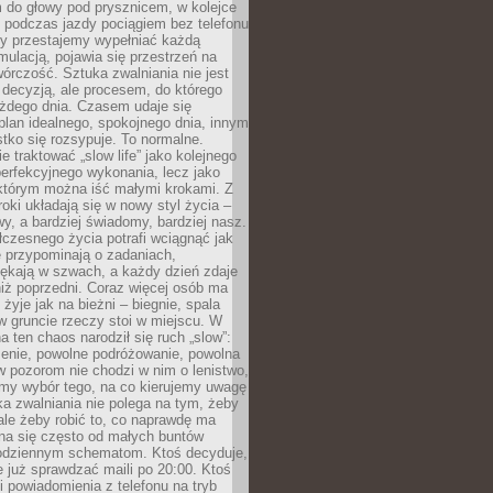
 do głowy pod prysznicem, w kolejce
 podczas jazdy pociągiem bez telefonu
dy przestajemy wypełniać każdą
ulacją, pojawia się przestrzeń na
órczość. Sztuka zwalniania nie jest
decyzją, ale procesem, do którego
ażdego dnia. Czasem udaje się
plan idealnego, spokojnego dnia, innym
ko się rozsypuje. To normalne.
e traktować „slow life” jako kolejnego
perfekcyjnego wykonania, lecz jako
 którym można iść małymi krokami. Z
oki układają się w nowy styl życia –
y, a bardziej świadomy, bardziej nasz.
czesnego życia potrafi wciągnąć jak
je przypominają o zadaniach,
pękają w szwach, a każdy dzień zdaje
niż poprzedni. Coraz więcej osób ma
 żyje jak na bieżni – biegnie, spala
 w gruncie rzeczy stoi w miejscu. W
a ten chaos narodził się ruch „slow”:
zenie, powolne podróżowanie, powolna
 pozorom nie chodzi w nim o lenistwo,
omy wybór tego, na co kierujemy uwagę
ka zwalniania nie polega na tym, żeby
 ale żeby robić to, co naprawdę ma
na się często od małych buntów
odziennym schematom. Ktoś decyduje,
e już sprawdzać maili po 20:00. Ktoś
i powiadomienia z telefonu na tryb