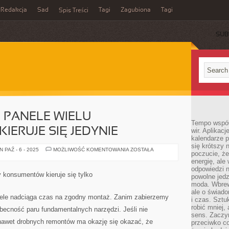
Redakcja
Sad
Tagi
Zagubiona
Tagi
Spis Treści
SUB
 PANELE WIELU
Tempo współ
ERUJE SIĘ JEDYNIE
wir. Aplikac
kalendarze 
się krótszy 
POZYSKUJĄCYCH
 PAŹ - 6 - 2025
MOŻLIWOŚĆ KOMENTOWANIA
ZOSTAŁA
poczucie, że
PANELE
WIELU
energię, ale
KONSUMENTÓW
odpowiedzi n
KIERUJE
 konsumentów kieruje się tylko
powolne jed
SIĘ
JEDYNIE
moda. Wbrew
ale o świad
le nadciąga czas na zgodny montaż. Zanim zabierzemy
i czas. Sztu
robić mniej,
obecność paru fundamentalnych narzędzi. Jeśli nie
sens. Zaczy
nawet drobnych remontów ma okazję się okazać, że
przeciwko c