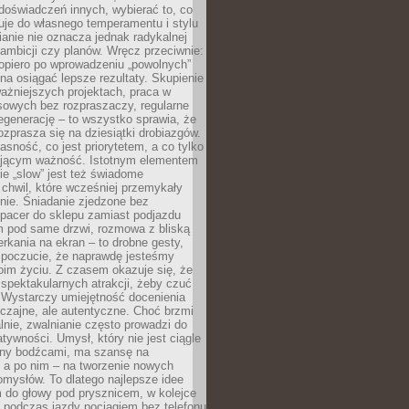
doświadczeń innych, wybierać to, co
suje do własnego temperamentu i stylu
ianie nie oznacza jednak radykalnej
 ambicji czy planów. Wręcz przeciwnie:
opiero po wprowadzeniu „powolnych”
a osiągać lepsze rezultaty. Skupienie
ważniejszych projektach, praca w
sowych bez rozpraszaczy, regularne
egenerację – to wszystko sprawia, że
rozprasza się na dziesiątki drobiazgów.
jasność, co jest priorytetem, a co tylko
jącym ważność. Istotnym elementem
ie „slow” jest też świadome
chwil, które wcześniej przemykały
nie. Śniadanie zjedzone bez
spacer do sklepu zamiast podjazdu
pod same drzwi, rozmowa z bliską
rkania na ekran – to drobne gesty,
 poczucie, że naprawdę jesteśmy
oim życiu. Z czasem okazuje się, że
 spektakularnych atrakcji, żeby czuć
 Wystarczy umiejętność docenienia
czajne, ale autentyczne. Choć brzmi
lnie, zwalnianie często prowadzi do
atywności. Umysł, który nie jest ciągle
ny bodźcami, ma szansę na
 a po nim – na tworzenie nowych
omysłów. To dlatego najlepsze idee
 do głowy pod prysznicem, w kolejce
 podczas jazdy pociągiem bez telefonu