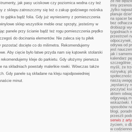
że nie będzi
nstrumenty, jak pasy uciskowe czy poziomica wodna czy też
inny przenos
„tylko najwa
emy z sklepu zatroszczmy się też o zakup godziwego nośnika
planuje dzie
 to gąbka bądź folia. Gdy już wyniesiemy z pomieszczenia
na spacer b
bez odhaczan
winylowe sklep wszystkie meble oraz sprzęty, jesteśmy w
drobiazgi wy
ając panele przy ścianie bądź też rogu pomieszczenia prędko
tygodniach r
przestrzeń n
zegoś do docinania elementów. Nie zaleca się tu piłek
odpoczynek, 
odrywa od p
y pozostać docięte co do milimetra. Rekomendujemy
jest nauczen
we. Aby cięcie było łatwe przyda nam się kątownik stolarski
jak i samemu
kalendarz p
u rekomendujemy kleje do parkietu. Gdy ułożymy pierwsza
szczególnie 
 że na składniach powstały maleńkie rowki. Wówczas także
myśli, że tr
rozrywką: p
. Gdy panele są składane na kleju najodpowiedniej
społeczności
naszą uwagę
naście minut.
„wystarczy n
poczytać ksi
aktem odwag
odgrywają mi
wskazówki. 
sposobów na 
blogi, poradn
przeszli po
serwis z art
życiem, o db
w codziennoś