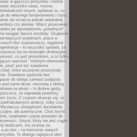
igować w gąszczu pomysłów i metod.
tować wszystko naraz, można
doświadczeń innych, wybierać to, co
suje do własnego temperamentu i stylu
ianie nie oznacza jednak radykalnej
 ambicji czy planów. Wręcz przeciwnie:
opiero po wprowadzeniu „powolnych”
a osiągać lepsze rezultaty. Skupienie
ważniejszych projektach, praca w
sowych bez rozpraszaczy, regularne
egenerację – to wszystko sprawia, że
rozprasza się na dziesiątki drobiazgów.
jasność, co jest priorytetem, a co tylko
jącym ważność. Istotnym elementem
ie „slow” jest też świadome
chwil, które wcześniej przemykały
nie. Śniadanie zjedzone bez
spacer do sklepu zamiast podjazdu
pod same drzwi, rozmowa z bliską
rkania na ekran – to drobne gesty,
 poczucie, że naprawdę jesteśmy
oim życiu. Z czasem okazuje się, że
 spektakularnych atrakcji, żeby czuć
 Wystarczy umiejętność docenienia
czajne, ale autentyczne. Choć brzmi
lnie, zwalnianie często prowadzi do
atywności. Umysł, który nie jest ciągle
ny bodźcami, ma szansę na
 a po nim – na tworzenie nowych
omysłów. To dlatego najlepsze idee