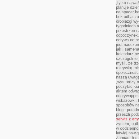
„tylko najwa
planuje dzie
na spacer b
bez odhaczan
drobiazgi wy
tygodniach r
przestrzeń n
odpoczynek, 
odrywa od p
jest nauczen
jak i samemu
kalendarz p
szczególnie 
myśli, że tr
rozrywką: p
społeczności
naszą uwagę
„wystarczy n
poczytać ksi
aktem odwag
odgrywają mi
wskazówki. 
sposobów na 
blogi, poradn
przeszli po
serwis z art
życiem, o db
w codziennoś
łatwiej naw
Zamiast tes