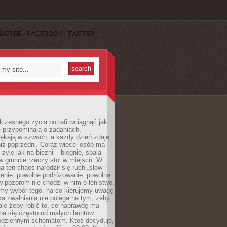
SCRIBE
FACEBOOK
TWITTER
czesnego życia potrafi wciągnąć jak
je przypominają o zadaniach,
pękają w szwach, a każdy dzień zdaje
niż poprzedni. Coraz więcej osób ma
 żyje jak na bieżni – biegnie, spala
 w gruncie rzeczy stoi w miejscu. W
a ten chaos narodził się ruch „slow”:
zenie, powolne podróżowanie, powolna
 pozorom nie chodzi w nim o lenistwo,
omy wybór tego, na co kierujemy uwagę
ka zwalniania nie polega na tym, żeby
 ale żeby robić to, co naprawdę ma
na się często od małych buntów
odziennym schematom. Ktoś decyduje,