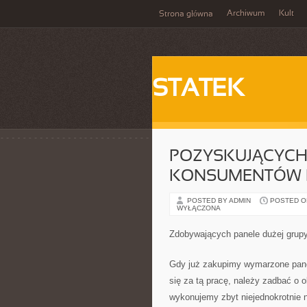
Archiwum
Kult
Strona główna
STATEK
POZYSKUJĄCYCH
KONSUMENTÓW KI
POSTED BY ADMIN
POSTED ON
WYŁĄCZONA
Zdobywających panele dużej grupy
Gdy już zakupimy wymarzone pane
się za tą pracę, należy zadbać o 
wykonujemy zbyt niejednokrotnie 