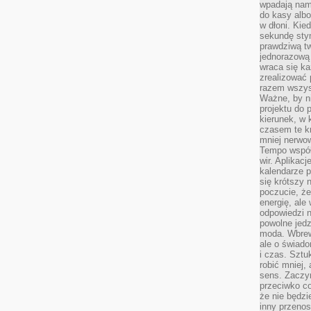
wpadają nam
do kasy albo
w dłoni. Kie
sekundę stym
prawdziwą tw
jednorazową 
wraca się k
zrealizować 
razem wszyst
Ważne, by ni
projektu do 
kierunek, w
czasem te kr
mniej nerwow
Tempo współ
wir. Aplikac
kalendarze 
się krótszy 
poczucie, że
energię, ale
odpowiedzi n
powolne jed
moda. Wbrew
ale o świad
i czas. Sztu
robić mniej,
sens. Zaczy
przeciwko c
że nie będzi
inny przenos