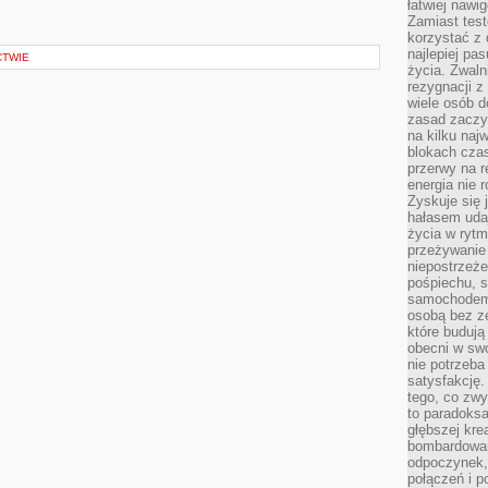
łatwiej naw
Zamiast tes
korzystać z 
najlepiej pa
CTWIE
życia. Zwaln
rezygnacji z
wiele osób d
zasad zaczyn
na kilku naj
blokach cza
przerwy na r
energia nie 
Zyskuje się 
hałasem uda
życia w rytm
przeżywanie 
niepostrzeże
pośpiechu, 
samochodem 
osobą bez ze
które budują
obecni w sw
nie potrzeba
satysfakcję.
tego, co zwy
to paradoksa
głębszej kre
bombardowa
odpoczynek,
połączeń i p