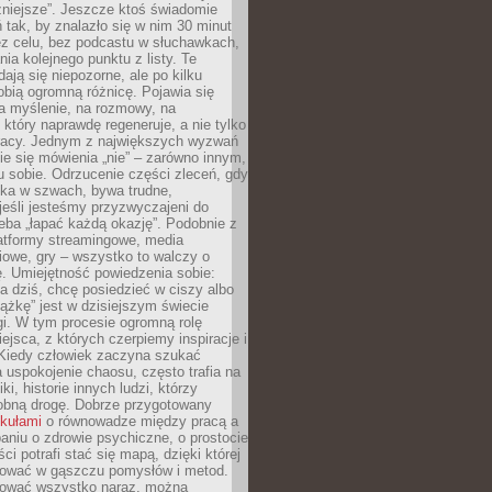
żniejsze”. Jeszcze ktoś świadomie
ń tak, by znalazło się w nim 30 minut
ez celu, bez podcastu w słuchawkach,
ia kolejnego punktu z listy. Te
dają się niepozorne, ale po kilku
obią ogromną różnicę. Pojawia się
a myślenie, na rozmowy, na
który naprawdę regeneruje, a nie tylko
racy. Jednym z największych wyzwań
ie się mówienia „nie” – zarówno innym,
 sobie. Odrzucenie części zleceń, gdy
ęka w szwach, bywa trudne,
jeśli jesteśmy przyzwyczajeni do
zeba „łapać każdą okazję”. Podobnie z
latformy streamingowe, media
owe, gry – wszystko to walczy o
. Umiejętność powiedzenia sobie:
a dziś, chcę posiedzieć w ciszy albo
ążkę” jest w dzisiejszym świecie
i. W tym procesie ogromną rolę
ejsca, z których czerpiemy inspiracje i
Kiedy człowiek zaczyna szukać
uspokojenie chaosu, często trafia na
iki, historie innych ludzi, którzy
dobną drogę. Dobrze przygotowany
ykułami
o równowadze między pracą a
aniu o zdrowie psychiczne, o prostocie
ci potrafi stać się mapą, dzięki której
igować w gąszczu pomysłów i metod.
tować wszystko naraz, można