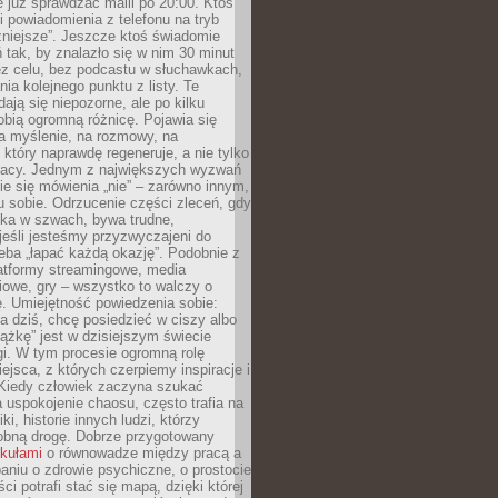
e już sprawdzać maili po 20:00. Ktoś
i powiadomienia z telefonu na tryb
żniejsze”. Jeszcze ktoś świadomie
ń tak, by znalazło się w nim 30 minut
ez celu, bez podcastu w słuchawkach,
ia kolejnego punktu z listy. Te
dają się niepozorne, ale po kilku
obią ogromną różnicę. Pojawia się
a myślenie, na rozmowy, na
który naprawdę regeneruje, a nie tylko
racy. Jednym z największych wyzwań
ie się mówienia „nie” – zarówno innym,
 sobie. Odrzucenie części zleceń, gdy
ęka w szwach, bywa trudne,
jeśli jesteśmy przyzwyczajeni do
zeba „łapać każdą okazję”. Podobnie z
latformy streamingowe, media
owe, gry – wszystko to walczy o
. Umiejętność powiedzenia sobie:
a dziś, chcę posiedzieć w ciszy albo
ążkę” jest w dzisiejszym świecie
i. W tym procesie ogromną rolę
ejsca, z których czerpiemy inspiracje i
Kiedy człowiek zaczyna szukać
uspokojenie chaosu, często trafia na
iki, historie innych ludzi, którzy
dobną drogę. Dobrze przygotowany
ykułami
o równowadze między pracą a
aniu o zdrowie psychiczne, o prostocie
ci potrafi stać się mapą, dzięki której