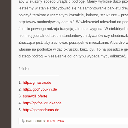
aby w słuszny sposób urządzić podłogę. Mamy wybitnie dużo prz
jesteśmy w stanie zdecydować się na zamontowanie parkietu dre
położyć terakotę o rozmaitym kształcie, kolorze, strukturze – prze
http://www.modnedywany.com.pl/. W większości mieszkań na po
Jest to pewnego rodzaju tradycja, ale oraz wygoda. W niektórych
niemniej jednak od takich standardowych dywanów czy chodniczków
Znaczące jest, aby zachować porządek w mieszkaniu. A bardzo w
właśnie na podłodze widać okruszki, kurz, pył. To na posadzce gr
dlatego podłogi – niezależnie od ich typu wypada myć, odkurzać
źródło:
———————————
1.
http://gmastro.de
2.
http://god4you-hh.de
3.
sprawdź ofertę
4.
http://golfballdrucker.de
5.
http://gombadrums.de
CATEGORIES:
TURYSTYKA