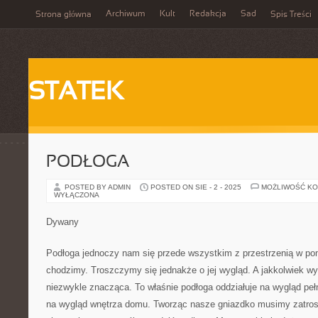
Archiwum
Kult
Redakcja
Sad
Strona główna
Spis Treści
STATEK
PODŁOGA
POSTED BY ADMIN
POSTED ON SIE - 2 - 2025
MOŻLIWOŚĆ K
WYŁĄCZONA
Dywany
Podłoga jednoczy nam się przede wszystkim z przestrzenią w pom
chodzimy. Troszczymy się jednakże o jej wygląd. A jakkolwiek wy
niezwykle znacząca. To właśnie podłoga oddziałuje na wygląd peł
na wygląd wnętrza domu. Tworząc nasze gniazdko musimy zatrosz