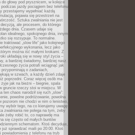
 do głowy pod prysznicem, w kolejce
 podczas jazdy pociągiem bez telefonu
dy przestajemy wypełniać każdą
ulacją, pojawia się przestrzeń na
órczość. Sztuka zwalniania nie jest
decyzją, ale procesem, do którego
ażdego dnia. Czasem udaje się
plan idealnego, spokojnego dnia, innym
ko się rozsypuje. To normalne.
e traktować „slow life” jako kolejnego
perfekcyjnego wykonania, lecz jako
 którym można iść małymi krokami. Z
oki układają się w nowy styl życia –
y, a bardziej świadomy, bardziej nasz.
czesnego życia potrafi wciągnąć jak
je przypominają o zadaniach,
pękają w szwach, a każdy dzień zdaje
niż poprzedni. Coraz więcej osób ma
 żyje jak na bieżni – biegnie, spala
 w gruncie rzeczy stoi w miejscu. W
a ten chaos narodził się ruch „slow”:
zenie, powolne podróżowanie, powolna
 pozorom nie chodzi w nim o lenistwo,
omy wybór tego, na co kierujemy uwagę
ka zwalniania nie polega na tym, żeby
 ale żeby robić to, co naprawdę ma
na się często od małych buntów
odziennym schematom. Ktoś decyduje,
e już sprawdzać maili po 20:00. Ktoś
i powiadomienia z telefonu na tryb