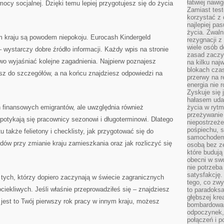
łatwiej naw
ocy socjalnej. Dzięki temu lepiej przygotujesz się do życia
Zamiast tes
korzystać z 
najlepiej pa
życia. Zwaln
ym kraju są powodem niepokoju. Eurocash Kindergeld
rezygnacji z
wiele osób d
wystarczy dobre źródło informacji. Każdy wpis na stronie
zasad zaczyn
wo wyjaśniać kolejne zagadnienia. Najpierw poznajesz
na kilku naj
blokach cza
isz do szczegółów, a na końcu znajdziesz odpowiedzi na
przerwy na r
energia nie 
Zyskuje się 
hałasem uda
h finansowych emigrantów, ale uwzględnia również
życia w rytm
przeżywanie 
otykają się pracownicy sezonowi i długoterminowi. Dlatego
niepostrzeże
pośpiechu, 
u także felietony i checklisty, jak przygotować się do
samochodem 
dów przy zmianie kraju zamieszkania oraz jak rozliczyć się
osobą bez ze
które budują
obecni w sw
nie potrzeba
satysfakcję.
tych, którzy dopiero zaczynają w świecie zagranicznych
tego, co zwy
ciekliwych. Jeśli właśnie przeprowadziłeś się – znajdziesz
to paradoksa
głębszej kre
 jest to Twój pierwszy rok pracy w innym kraju, możesz
bombardowa
odpoczynek,
połączeń i p