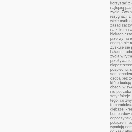
korzystać z 
najlepiej pa
życia. Zwaln
rezygnacji z
wiele osób d
zasad zaczyn
na kilku naj
blokach cza
przerwy na r
energia nie 
Zyskuje się 
hałasem uda
życia w rytm
przeżywanie 
niepostrzeże
pośpiechu, 
samochodem 
osobą bez ze
które budują
obecni w sw
nie potrzeba
satysfakcję.
tego, co zwy
to paradoksa
głębszej kre
bombardowa
odpoczynek,
połączeń i p
wpadają nam
do kasy albo