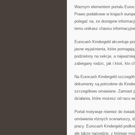
Ważnym elementem portalu Eurocas
Prawo podatkowe w krajach europe
polegać na, że dostępne informacj
temu unikasz chaosu informacyjne
Eurocash Kindergeld akcentuje pr
jasne wyjaśnienia, które pomagają
podzielony na sekcje, a najważnie
zabiegany rodzic, jak i ktoś, kto c
Na Eurocash Kindergeld szczegól
dokumenty są potrzebne do Kinderg
szczegółowo omawiane. Zamiast p
działania, które możesz od razu w
Portal motywuje również do świad
omówienia różnych scenariuszy, dzi
pracy. Eurocash Kindergeld podkreś
ale także narzędzie, z którego mo