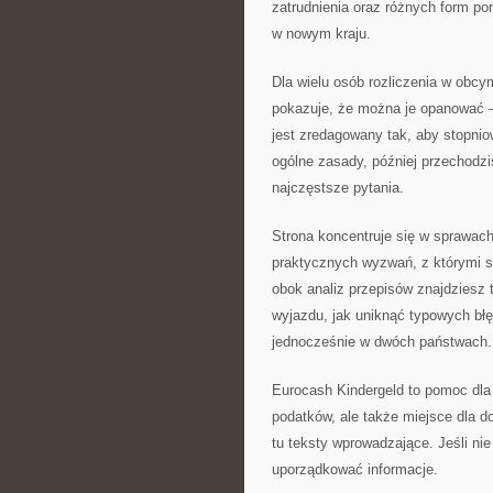
zatrudnienia oraz różnych form pom
w nowym kraju.
Dla wielu osób rozliczenia w obc
pokazuje, że można je opanować – 
jest zredagowany tak, aby stopnio
ogólne zasady, później przechodz
najczęstsze pytania.
Strona koncentruje się w sprawac
praktycznych wyzwań, z którymi sp
obok analiz przepisów znajdziesz t
wyjazdu, jak uniknąć typowych błę
jednocześnie w dwóch państwach.
Eurocash Kindergeld to pomoc dla 
podatków, ale także miejsce dla do
tu teksty wprowadzające. Jeśli nie
uporządkować informacje.