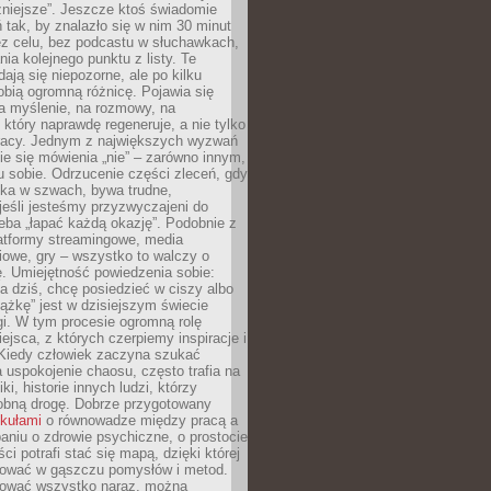
żniejsze”. Jeszcze ktoś świadomie
ń tak, by znalazło się w nim 30 minut
ez celu, bez podcastu w słuchawkach,
ia kolejnego punktu z listy. Te
dają się niepozorne, ale po kilku
obią ogromną różnicę. Pojawia się
a myślenie, na rozmowy, na
który naprawdę regeneruje, a nie tylko
racy. Jednym z największych wyzwań
ie się mówienia „nie” – zarówno innym,
 sobie. Odrzucenie części zleceń, gdy
ęka w szwach, bywa trudne,
jeśli jesteśmy przyzwyczajeni do
zeba „łapać każdą okazję”. Podobnie z
latformy streamingowe, media
owe, gry – wszystko to walczy o
. Umiejętność powiedzenia sobie:
a dziś, chcę posiedzieć w ciszy albo
ążkę” jest w dzisiejszym świecie
i. W tym procesie ogromną rolę
ejsca, z których czerpiemy inspiracje i
Kiedy człowiek zaczyna szukać
uspokojenie chaosu, często trafia na
iki, historie innych ludzi, którzy
dobną drogę. Dobrze przygotowany
ykułami
o równowadze między pracą a
aniu o zdrowie psychiczne, o prostocie
ci potrafi stać się mapą, dzięki której
igować w gąszczu pomysłów i metod.
tować wszystko naraz, można