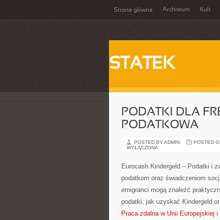
Archiwum
Kult
Strona główna
STATEK
PODATKI DLA FR
PODATKOWA
POSTED BY ADMIN
POSTED ON 
WYŁĄCZONA
Eurocash Kindergeld – Podatki i za
podatkom oraz świadczeniom socja
emigranci mogą znaleźć praktyczne
podatki, jak uzyskać Kindergeld or
Praca zdalna w Unii Europejskiej
i