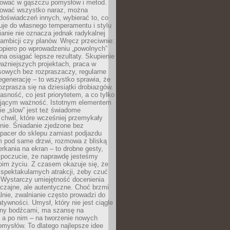
igować w gąszczu pomysłów i metod.
tować wszystko naraz, można
doświadczeń innych, wybierać to, co
suje do własnego temperamentu i stylu
ianie nie oznacza jednak radykalnej
 ambicji czy planów. Wręcz przeciwnie:
opiero po wprowadzeniu „powolnych”
a osiągać lepsze rezultaty. Skupienie
ważniejszych projektach, praca w
sowych bez rozpraszaczy, regularne
egenerację – to wszystko sprawia, że
rozprasza się na dziesiątki drobiazgów.
jasność, co jest priorytetem, a co tylko
jącym ważność. Istotnym elementem
ie „slow” jest też świadome
chwil, które wcześniej przemykały
nie. Śniadanie zjedzone bez
spacer do sklepu zamiast podjazdu
pod same drzwi, rozmowa z bliską
rkania na ekran – to drobne gesty,
 poczucie, że naprawdę jesteśmy
oim życiu. Z czasem okazuje się, że
 spektakularnych atrakcji, żeby czuć
 Wystarczy umiejętność docenienia
czajne, ale autentyczne. Choć brzmi
lnie, zwalnianie często prowadzi do
atywności. Umysł, który nie jest ciągle
ny bodźcami, ma szansę na
 a po nim – na tworzenie nowych
omysłów. To dlatego najlepsze idee