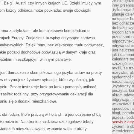
że nie będzi
 Belgii, Austrii czy innych krajach UE. Dzięki intuicyjnym
inny przenos
„tylko najwa
jom każdy odbiorca może poukładać swoje obowiązki
planuje dzie
na spacer b
bez odhaczan
drobiazgi wy
 strona z artykułami, ale kompleksowe kompendium o
tygodniach r
przestrzeń n
krajach Europy. Znajdziesz tu wpisy dotyczące zarówno
odpoczynek, 
skandynawskich. Dzięki temu bez większego trudu porównasz,
odrywa od p
jest nauczen
 jakie podatki dochodowe obowiązują w danym kraju oraz
jak i samemu
kalendarz p
ywatelom mieszkającym w innym państwie.
szczególnie 
myśli, że tr
 jest tłumaczenie skomplikowanego języka ustaw na prosty
rozrywką: p
społeczności
aw otrzymujesz życiowe sytuacje, które wyjaśniają, jak
naszą uwagę
„wystarczy n
ciu. Proste instrukcje krok po kroku pomagają uniknąć
poczytać ksi
zasiłek rodzinny, przy przygotowywaniu deklaracji dla
aktem odwag
odgrywają mi
aniu się o dodatki mieszkaniowe.
wskazówki. 
sposobów na 
blogi, poradn
dla rodzin, które pracują w Holandii, a jednocześnie chcą
przeszli po
e rodzinie. Na stronie znajdziesz szczegółowe teksty
serwis z art
życiem, o db
wiadczeń mieszkaniowych, wsparcia w razie utraty
w codziennoś