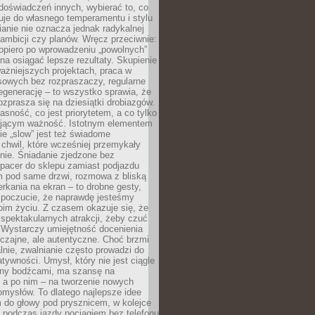
doświadczeń innych, wybierać to, co
suje do własnego temperamentu i stylu
ianie nie oznacza jednak radykalnej
 ambicji czy planów. Wręcz przeciwnie:
opiero po wprowadzeniu „powolnych”
a osiągać lepsze rezultaty. Skupienie
ważniejszych projektach, praca w
sowych bez rozpraszaczy, regularne
egenerację – to wszystko sprawia, że
rozprasza się na dziesiątki drobiazgów.
jasność, co jest priorytetem, a co tylko
jącym ważność. Istotnym elementem
ie „slow” jest też świadome
chwil, które wcześniej przemykały
nie. Śniadanie zjedzone bez
spacer do sklepu zamiast podjazdu
pod same drzwi, rozmowa z bliską
rkania na ekran – to drobne gesty,
 poczucie, że naprawdę jesteśmy
oim życiu. Z czasem okazuje się, że
 spektakularnych atrakcji, żeby czuć
 Wystarczy umiejętność docenienia
czajne, ale autentyczne. Choć brzmi
lnie, zwalnianie często prowadzi do
atywności. Umysł, który nie jest ciągle
ny bodźcami, ma szansę na
 a po nim – na tworzenie nowych
omysłów. To dlatego najlepsze idee
 do głowy pod prysznicem, w kolejce
 podczas jazdy pociągiem bez telefonu