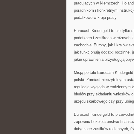
pracujących w Niemczech, Holandii,
poradnikom i konkretnym instrukc
podatkowe w kraju pracy.
Eurocash Kindergeld to nie tylko
podatkach i zasiłkach w różnych 
zachodniej Europy, jak i krajów 
jak funkcjonują dodatki rodzinne,
jakie uprawnienia przysługują ob
Misją portalu Eurocash Kindergeld
polski. Zamiast nieczytelnych ust
regulacje wygląda w codziennym ży
błędów przy składaniu wniosków o 
urzędu skarbowego czy przy ubieg
Eurocash Kindergeld to przewodnik 
zapewnić bezpieczeństwo finansow
dotyczące zasiłków rodzinnych, ś