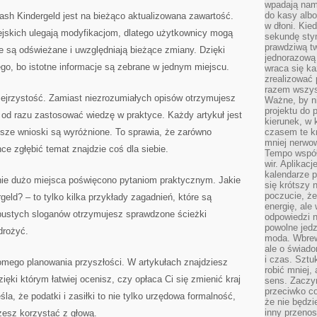
wpadają nam
do kasy albo
h Kindergeld jest na bieżąco aktualizowana zawartość.
w dłoni. Kie
jskich ulegają modyfikacjom, dlatego użytkownicy mogą
sekundę stym
prawdziwą tw
e są odświeżane i uwzględniają bieżące zmiany. Dzięki
jednorazową 
go, bo istotne informacje są zebrane w jednym miejscu.
wraca się k
zrealizować 
razem wszyst
zejrzystość. Zamiast niezrozumiałych opisów otrzymujesz
Ważne, by ni
projektu do 
 od razu zastosować wiedzę w praktyce. Każdy artykuł jest
kierunek, w
jsze wnioski są wyróżnione. To sprawia, że zarówno
czasem te kr
mniej nerwow
hce zgłębić temat znajdzie coś dla siebie.
Tempo współ
wir. Aplikac
kalendarze 
nie dużo miejsca poświęcono pytaniom praktycznym. Jakie
się krótszy 
poczucie, że
eld? – to tylko kilka przykłady zagadnień, które są
energię, ale
ustych sloganów otrzymujesz sprawdzone ścieżki
odpowiedzi n
powolne jed
drożyć.
moda. Wbrew
ale o świad
i czas. Sztu
omego planowania przyszłości. W artykułach znajdziesz
robić mniej,
ęki którym łatwiej ocenisz, czy opłaca Ci się zmienić kraj
sens. Zaczy
przeciwko c
la, że podatki i zasiłki to nie tylko urzędowa formalność,
że nie będzi
inny przenos
żesz korzystać z głową.