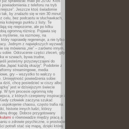
e już sprawdzać maili po 20:00. Ktoś
i powiadomienia z telefonu na tryb
żniejsze”. Jeszcze ktoś świadomie
ń tak, by znalazło się w nim 30 minut
ez celu, bez podcastu w słuchawkach,
ia kolejnego punktu z listy. Te
dają się niepozorne, ale po kilku
obią ogromną różnicę. Pojawia się
a myślenie, na rozmowy, na
który naprawdę regeneruje, a nie tylko
racy. Jednym z największych wyzwań
ie się mówienia „nie” – zarówno innym,
 sobie. Odrzucenie części zleceń, gdy
ęka w szwach, bywa trudne,
jeśli jesteśmy przyzwyczajeni do
zeba „łapać każdą okazję”. Podobnie z
latformy streamingowe, media
owe, gry – wszystko to walczy o
. Umiejętność powiedzenia sobie:
a dziś, chcę posiedzieć w ciszy albo
ążkę” jest w dzisiejszym świecie
i. W tym procesie ogromną rolę
ejsca, z których czerpiemy inspiracje i
Kiedy człowiek zaczyna szukać
uspokojenie chaosu, często trafia na
iki, historie innych ludzi, którzy
dobną drogę. Dobrze przygotowany
ykułami
o równowadze między pracą a
aniu o zdrowie psychiczne, o prostocie
ci potrafi stać się mapą, dzięki której