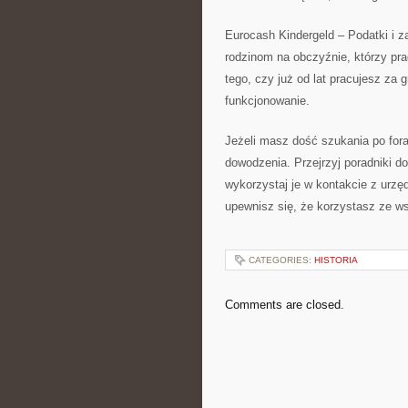
Eurocash Kindergeld – Podatki i z
rodzinom na obczyźnie, którzy pra
tego, czy już od lat pracujesz za 
funkcjonowanie.
Jeżeli masz dość szukania po forac
dowodzenia. Przejrzyj poradniki do
wykorzystaj je w kontakcie z urzę
upewnisz się, że korzystasz ze w
CATEGORIES:
HISTORIA
Comments are closed.