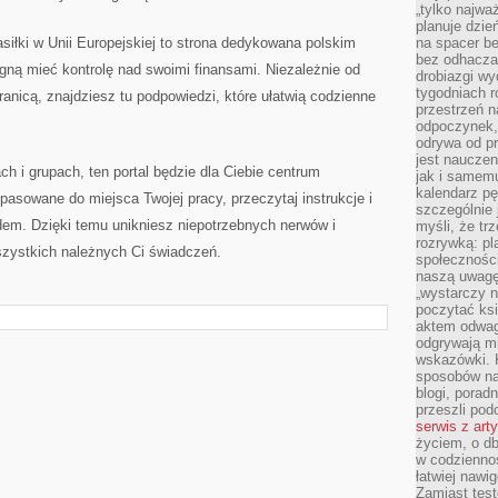
„tylko najwa
planuje dzie
asiłki w Unii Europejskiej to strona dedykowana polskim
na spacer b
bez odhaczan
gną mieć kontrolę nad swoimi finansami. Niezależnie od
drobiazgi wy
tygodniach r
granicą, znajdziesz tu podpowiedzi, które ułatwią codzienne
przestrzeń n
odpoczynek, 
odrywa od p
jest nauczen
h i grupach, ten portal będzie dla Ciebie centrum
jak i samemu
kalendarz p
pasowane do miejsca Twojej pracy, przeczytaj instrukcje i
szczególnie 
dem. Dzięki temu unikniesz niepotrzebnych nerwów i
myśli, że tr
rozrywką: p
szystkich należnych Ci świadczeń.
społeczności
naszą uwagę
„wystarczy n
poczytać ksi
aktem odwag
odgrywają mi
wskazówki. 
sposobów na 
blogi, poradn
przeszli po
serwis z art
życiem, o db
w codziennoś
łatwiej naw
Zamiast tes