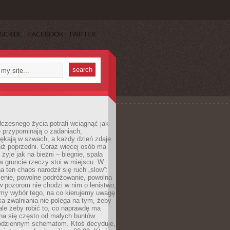
SCRIBE
FACEBOOK
TWITTER
czesnego życia potrafi wciągnąć jak
je przypominają o zadaniach,
pękają w szwach, a każdy dzień zdaje
niż poprzedni. Coraz więcej osób ma
 żyje jak na bieżni – biegnie, spala
 w gruncie rzeczy stoi w miejscu. W
a ten chaos narodził się ruch „slow”:
zenie, powolne podróżowanie, powolna
 pozorom nie chodzi w nim o lenistwo,
omy wybór tego, na co kierujemy uwagę
ka zwalniania nie polega na tym, żeby
 ale żeby robić to, co naprawdę ma
na się często od małych buntów
odziennym schematom. Ktoś decyduje,