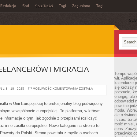
Redakcja
Sad
Tagi
Zagubiona
Tagi
Spis Treści
SUB
EELANCERÓW I MIGRACJA
Tempo współ
wir. Aplikac
kalendarze 
się krótszy 
PODATKI
LIS - 18 - 2025
MOŻLIWOŚĆ KOMENTOWANIA
ZOSTAŁA
poczucie, że
DLA
FREELANCERÓW
energię, ale
I
odpowiedzi n
MIGRACJA
siłki w Unii Europejskiej to profesjonalny blog poświęcony
PODATKOWA
powolne jed
moda. Wbrew
lnym w wspólnocie europejskiej. To platforma, w którym
ale o świad
 informacje o tym, jak zgodnie z przepisami rozliczyć
i czas. Sztu
robić mniej,
az inne zasiłki europejskie. Nowe kategorie na stronie to:
sens. Zaczy
 Powroty do Polski. Strona powstała z myślą o osobach
przeciwko c