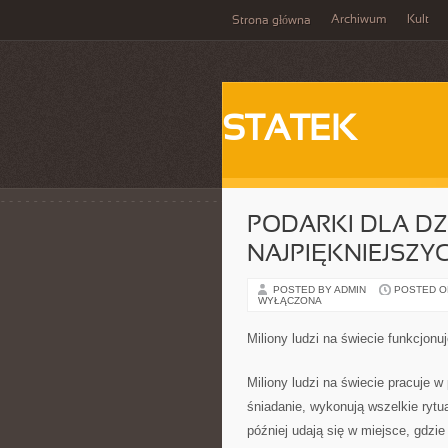
Archiwum
Kult
Strona główna
STATEK
PODARKI DLA DZI
NAJPIĘKNIEJSZYC
POSTED BY ADMIN
POSTED ON 
WYŁĄCZONA
Miliony ludzi na świecie funkcjon
Miliony ludzi na świecie pracuje w
śniadanie, wykonują wszelkie rytu
później udają się w miejsce, gdzi