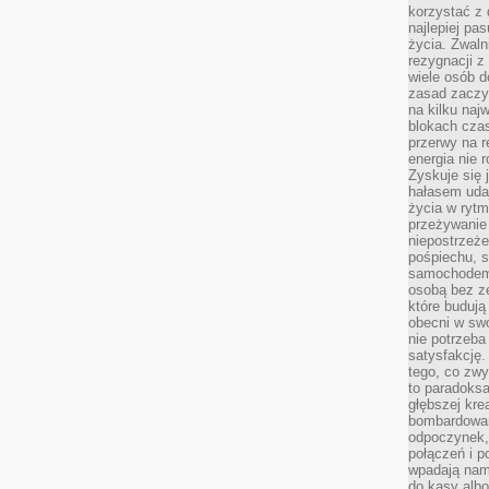
korzystać z 
najlepiej pa
życia. Zwaln
rezygnacji z
wiele osób d
zasad zaczyn
na kilku naj
blokach cza
przerwy na r
energia nie 
Zyskuje się 
hałasem uda
życia w rytm
przeżywanie 
niepostrzeże
pośpiechu, 
samochodem 
osobą bez ze
które budują
obecni w sw
nie potrzeba
satysfakcję.
tego, co zwy
to paradoksa
głębszej kre
bombardowa
odpoczynek,
połączeń i p
wpadają nam
do kasy albo