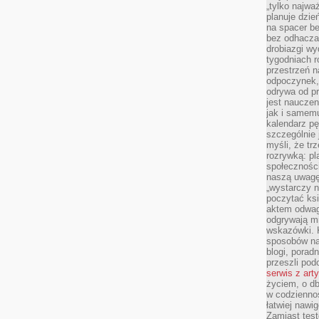
„tylko najwa
planuje dzie
na spacer b
bez odhaczan
drobiazgi wy
tygodniach r
przestrzeń n
odpoczynek, 
odrywa od p
jest nauczen
jak i samemu
kalendarz p
szczególnie 
myśli, że tr
rozrywką: p
społeczności
naszą uwagę
„wystarczy n
poczytać ksi
aktem odwag
odgrywają mi
wskazówki. 
sposobów na 
blogi, poradn
przeszli po
serwis z art
życiem, o db
w codziennoś
łatwiej naw
Zamiast tes