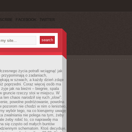
SCRIBE
FACEBOOK
TWITTER
czesnego życia potrafi wciągnąć jak
je przypominają o zadaniach,
pękają w szwach, a każdy dzień zdaje
niż poprzedni. Coraz więcej osób ma
 żyje jak na bieżni – biegnie, spala
 w gruncie rzeczy stoi w miejscu. W
a ten chaos narodził się ruch „slow”:
zenie, powolne podróżowanie, powolna
 pozorom nie chodzi w nim o lenistwo,
omy wybór tego, na co kierujemy uwagę
ka zwalniania nie polega na tym, żeby
 ale żeby robić to, co naprawdę ma
na się często od małych buntów
odziennym schematom. Ktoś decyduje,