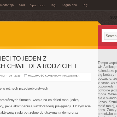
Redakcja
Sad
Tagi
Zagubiona
Tagi
Spis Treści
SUB
ECI TO JEDEN Z
Tempo współ
H CHWIL DLA RODZICIELI
wir. Aplikac
kalendarze 
się krótszy 
PODARKI
LIP - 29 - 2025
MOŻLIWOŚĆ KOMENTOWANIA
ZOSTAŁA
poczucie, że
DLA
DZIECI
energię, ale
TO
odpowiedzi n
JEDEN
uje w różnych przedsiębiorstwach
Z
powolne jed
NAJPIĘKNIEJSZYCH
moda. Wbrew
CHWIL
ale o świad
DLA
 przeróżnych firmach, wstają na co dzień rano, jedzą
RODZICIELI
i czas. Sztu
robić mniej,
ały, jakie akompaniują każdorazowej pielęgnacji. Oczywiście
sens. Zaczy
e aktywują zyski potrzebne do utrzymania domu oraz
przeciwko c