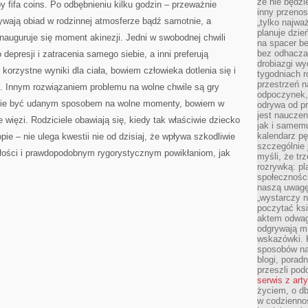
że nie będzi
y fifa coins. Po odbębnieniu kilku godzin – przeważnie
inny przenos
wają obiad w rodzinnej atmosferze bądź samotnie, a
„tylko najwa
planuje dzie
inauguruje się moment akinezji. Jedni w swobodnej chwili
na spacer b
bez odhaczan
depresji i zatracenia samego siebie, a inni preferują
drobiazgi wy
 korzystne wyniki dla ciała, bowiem człowieka dotlenia się i
tygodniach r
przestrzeń n
ć. Innym rozwiązaniem problemu na wolne chwile są gry
odpoczynek, 
anie być udanym sposobem na wolne momenty, bowiem w
odrywa od p
jest nauczen
 więzi. Rodziciele obawiają się, kiedy tak właściwie dziecko
jak i samemu
kalendarz p
ie – nie ulega kwestii nie od dzisiaj, że wpływa szkodliwie
szczególnie 
yłości i prawdopodobnym rygorystycznym powikłaniom, jak
myśli, że tr
rozrywką: p
społeczności
naszą uwagę
„wystarczy n
poczytać ksi
aktem odwag
odgrywają mi
wskazówki. 
sposobów na 
blogi, poradn
przeszli po
serwis z art
życiem, o db
w codziennoś