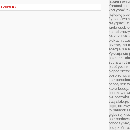
łatwiej naw
Zamiast tes
 I KULTURA
korzystać z 
najlepiej pa
życia. Zwaln
rezygnacji z
wiele osób d
zasad zaczyn
na kilku naj
blokach cza
przerwy na r
energia nie 
Zyskuje się 
hałasem uda
życia w rytm
przeżywanie 
niepostrzeże
pośpiechu, 
samochodem 
osobą bez ze
które budują
obecni w sw
nie potrzeba
satysfakcję.
tego, co zwy
to paradoksa
głębszej kre
bombardowa
odpoczynek,
połączeń i p