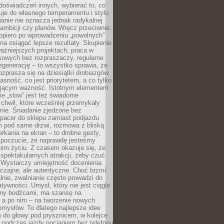
doświadczeń innych, wybierać to, co
suje do własnego temperamentu i stylu
ianie nie oznacza jednak radykalnej
 ambicji czy planów. Wręcz przeciwnie:
opiero po wprowadzeniu „powolnych”
a osiągać lepsze rezultaty. Skupienie
ważniejszych projektach, praca w
sowych bez rozpraszaczy, regularne
egenerację – to wszystko sprawia, że
rozprasza się na dziesiątki drobiazgów.
jasność, co jest priorytetem, a co tylko
jącym ważność. Istotnym elementem
ie „slow” jest też świadome
chwil, które wcześniej przemykały
nie. Śniadanie zjedzone bez
spacer do sklepu zamiast podjazdu
pod same drzwi, rozmowa z bliską
rkania na ekran – to drobne gesty,
 poczucie, że naprawdę jesteśmy
oim życiu. Z czasem okazuje się, że
 spektakularnych atrakcji, żeby czuć
 Wystarczy umiejętność docenienia
czajne, ale autentyczne. Choć brzmi
lnie, zwalnianie często prowadzi do
atywności. Umysł, który nie jest ciągle
ny bodźcami, ma szansę na
 a po nim – na tworzenie nowych
omysłów. To dlatego najlepsze idee
 do głowy pod prysznicem, w kolejce
 podczas jazdy pociągiem bez telefonu