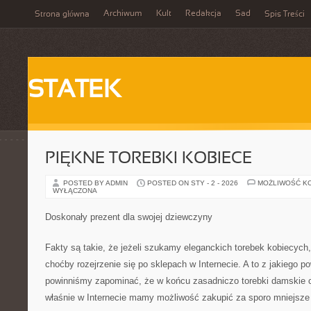
Archiwum
Kult
Redakcja
Sad
Strona główna
Spis Treści
STATEK
PIĘKNE TOREBKI KOBIECE
POSTED BY ADMIN
POSTED ON STY - 2 - 2026
MOŻLIWOŚĆ K
WYŁĄCZONA
Doskonały prezent dla swojej dziewczyny
Fakty są takie, że jeżeli szukamy eleganckich torebek kobiecych,
choćby rozejrzenie się po sklepach w Internecie. A to z jakiego 
powinniśmy zapominać, że w końcu zasadniczo torebki damskie c
właśnie w Internecie mamy możliwość zakupić za sporo mniejsze 