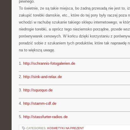
pewnego.
To świetnie, że są takie miejsca, bo żadną przesadą nie jest to, 
zakupić torebki damskie, etc., które do tej pory były raczej poz
wchodzi w rachubę szukanie takiego sklepu internetowego, w któ
niedrogie torebki, a oprócz tego nieziemsko porządne, przede w
porównywarek cenowych. W końcu dzięki korzystaniu z porównyw
poradzić sobie z szukaniem tych produktów, które tak naprawdę n
na to większą uwagę.
1.
http://schrannis-fotogalerien.de
2.
http://sink-and-relax.de
3.
http://squoquo.de
4.
http://stamm-cdf.de
5.
http://stassfurter-radios.de
CATEGORIES:
KOSMETYKI NA PREZENT