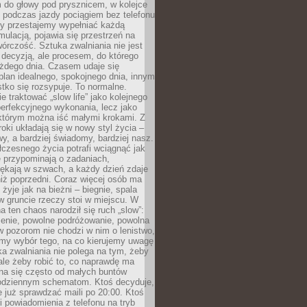
 do głowy pod prysznicem, w kolejce
 podczas jazdy pociągiem bez telefonu
dy przestajemy wypełniać każdą
ulacją, pojawia się przestrzeń na
órczość. Sztuka zwalniania nie jest
decyzją, ale procesem, do którego
ażdego dnia. Czasem udaje się
plan idealnego, spokojnego dnia, innym
ko się rozsypuje. To normalne.
e traktować „slow life” jako kolejnego
perfekcyjnego wykonania, lecz jako
 którym można iść małymi krokami. Z
oki układają się w nowy styl życia –
y, a bardziej świadomy, bardziej nasz.
czesnego życia potrafi wciągnąć jak
je przypominają o zadaniach,
pękają w szwach, a każdy dzień zdaje
niż poprzedni. Coraz więcej osób ma
 żyje jak na bieżni – biegnie, spala
 w gruncie rzeczy stoi w miejscu. W
a ten chaos narodził się ruch „slow”:
zenie, powolne podróżowanie, powolna
 pozorom nie chodzi w nim o lenistwo,
omy wybór tego, na co kierujemy uwagę
ka zwalniania nie polega na tym, żeby
 ale żeby robić to, co naprawdę ma
na się często od małych buntów
odziennym schematom. Ktoś decyduje,
e już sprawdzać maili po 20:00. Ktoś
i powiadomienia z telefonu na tryb