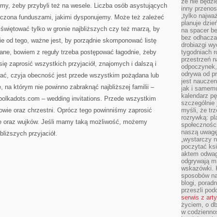
że nie będzi
simy, żeby przybyli też na wesele. Liczba osób asystujących
inny przenos
„tylko najwa
aniczona funduszami, jakimi dysponujemy. Może też zależeć
planuje dzie
świętować tylko w gronie najbliższych czy też marzą, by
na spacer b
bez odhaczan
ie od tego, ważne jest, by porządnie skomponować listę
drobiazgi wy
wane, bowiem z reguły trzeba postępować łagodnie, żeby
tygodniach r
przestrzeń n
się zaprosić wszystkich przyjaciół, znajomych i dalszą i
odpoczynek, 
odrywa od p
ać, czyja obecność jest przede wszystkim pożądana lub
jest nauczen
, na którym nie powinno zabraknąć najbliższej familii –
jak i samemu
kalendarz p
polkadots.com – wedding invitations. Przede wszystkim
szczególnie 
dkowie oraz chrzestni. Oprócz tego powinniśmy zaprosić
myśli, że tr
rozrywką: p
ie oraz wujków. Jeśli mamy taką możliwość, możemy
społeczności
naszą uwagę
liższych przyjaciół.
„wystarczy n
poczytać ksi
aktem odwag
odgrywają mi
wskazówki. 
sposobów na 
blogi, poradn
przeszli po
serwis z art
życiem, o db
w codziennoś