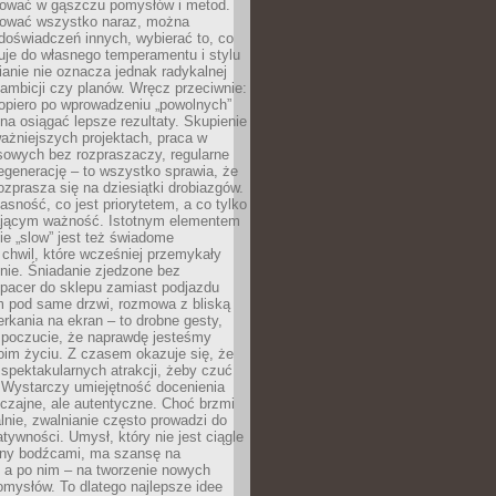
igować w gąszczu pomysłów i metod.
tować wszystko naraz, można
doświadczeń innych, wybierać to, co
suje do własnego temperamentu i stylu
ianie nie oznacza jednak radykalnej
 ambicji czy planów. Wręcz przeciwnie:
opiero po wprowadzeniu „powolnych”
a osiągać lepsze rezultaty. Skupienie
ważniejszych projektach, praca w
sowych bez rozpraszaczy, regularne
egenerację – to wszystko sprawia, że
rozprasza się na dziesiątki drobiazgów.
jasność, co jest priorytetem, a co tylko
jącym ważność. Istotnym elementem
ie „slow” jest też świadome
chwil, które wcześniej przemykały
nie. Śniadanie zjedzone bez
spacer do sklepu zamiast podjazdu
pod same drzwi, rozmowa z bliską
rkania na ekran – to drobne gesty,
 poczucie, że naprawdę jesteśmy
oim życiu. Z czasem okazuje się, że
 spektakularnych atrakcji, żeby czuć
 Wystarczy umiejętność docenienia
czajne, ale autentyczne. Choć brzmi
lnie, zwalnianie często prowadzi do
atywności. Umysł, który nie jest ciągle
ny bodźcami, ma szansę na
 a po nim – na tworzenie nowych
omysłów. To dlatego najlepsze idee