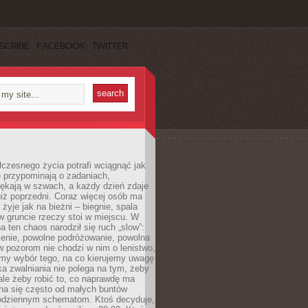
SCRIBE
FACEBOOK
TWITTER
czesnego życia potrafi wciągnąć jak
je przypominają o zadaniach,
pękają w szwach, a każdy dzień zdaje
niż poprzedni. Coraz więcej osób ma
 żyje jak na bieżni – biegnie, spala
 w gruncie rzeczy stoi w miejscu. W
a ten chaos narodził się ruch „slow”:
zenie, powolne podróżowanie, powolna
 pozorom nie chodzi w nim o lenistwo,
omy wybór tego, na co kierujemy uwagę
ka zwalniania nie polega na tym, żeby
 ale żeby robić to, co naprawdę ma
na się często od małych buntów
odziennym schematom. Ktoś decyduje,