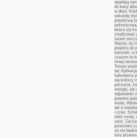
wpadają nam
do kasy albo
w dłoni. Kie
sekundę stym
prawdziwą tw
jednorazową 
wraca się k
zrealizować 
razem wszyst
Ważne, by ni
projektu do 
kierunek, w
czasem te kr
mniej nerwow
Tempo współ
wir. Aplikac
kalendarze 
się krótszy 
poczucie, że
energię, ale
odpowiedzi n
powolne jed
moda. Wbrew
ale o świad
i czas. Sztu
robić mniej,
sens. Zaczy
przeciwko c
że nie będzi
inny przenos