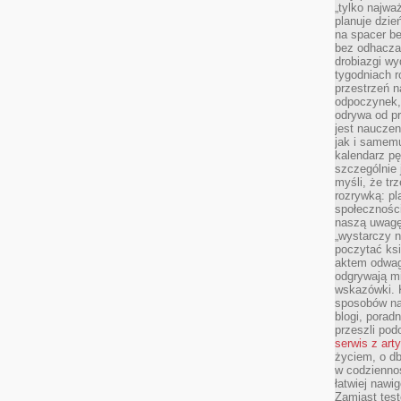
„tylko najwa
planuje dzie
na spacer b
bez odhaczan
drobiazgi wy
tygodniach r
przestrzeń n
odpoczynek, 
odrywa od p
jest nauczen
jak i samemu
kalendarz p
szczególnie 
myśli, że tr
rozrywką: p
społeczności
naszą uwagę
„wystarczy n
poczytać ksi
aktem odwag
odgrywają mi
wskazówki. 
sposobów na 
blogi, poradn
przeszli po
serwis z art
życiem, o db
w codziennoś
łatwiej naw
Zamiast tes