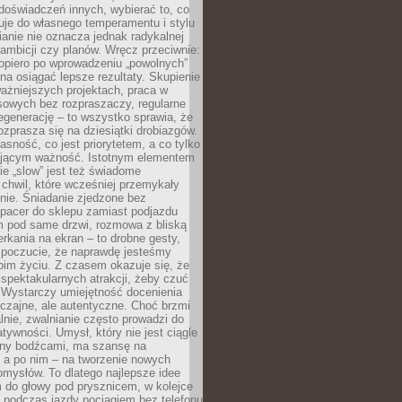
doświadczeń innych, wybierać to, co
suje do własnego temperamentu i stylu
ianie nie oznacza jednak radykalnej
 ambicji czy planów. Wręcz przeciwnie:
opiero po wprowadzeniu „powolnych”
a osiągać lepsze rezultaty. Skupienie
ważniejszych projektach, praca w
sowych bez rozpraszaczy, regularne
egenerację – to wszystko sprawia, że
rozprasza się na dziesiątki drobiazgów.
jasność, co jest priorytetem, a co tylko
jącym ważność. Istotnym elementem
ie „slow” jest też świadome
chwil, które wcześniej przemykały
nie. Śniadanie zjedzone bez
spacer do sklepu zamiast podjazdu
pod same drzwi, rozmowa z bliską
rkania na ekran – to drobne gesty,
 poczucie, że naprawdę jesteśmy
oim życiu. Z czasem okazuje się, że
 spektakularnych atrakcji, żeby czuć
 Wystarczy umiejętność docenienia
czajne, ale autentyczne. Choć brzmi
lnie, zwalnianie często prowadzi do
atywności. Umysł, który nie jest ciągle
ny bodźcami, ma szansę na
 a po nim – na tworzenie nowych
omysłów. To dlatego najlepsze idee
 do głowy pod prysznicem, w kolejce
 podczas jazdy pociągiem bez telefonu