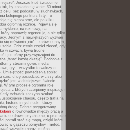
żniejsze”. Jeszcze ktoś świadomie
ń tak, by znalazło się w nim 30 minut
ez celu, bez podcastu w słuchawkach,
ia kolejnego punktu z listy. Te
dają się niepozorne, ale po kilku
obią ogromną różnicę. Pojawia się
a myślenie, na rozmowy, na
który naprawdę regeneruje, a nie tylko
racy. Jednym z największych wyzwań
ie się mówienia „nie” – zarówno innym,
 sobie. Odrzucenie części zleceń, gdy
ęka w szwach, bywa trudne,
jeśli jesteśmy przyzwyczajeni do
zeba „łapać każdą okazję”. Podobnie z
latformy streamingowe, media
owe, gry – wszystko to walczy o
. Umiejętność powiedzenia sobie:
a dziś, chcę posiedzieć w ciszy albo
ążkę” jest w dzisiejszym świecie
i. W tym procesie ogromną rolę
ejsca, z których czerpiemy inspiracje i
Kiedy człowiek zaczyna szukać
uspokojenie chaosu, często trafia na
iki, historie innych ludzi, którzy
dobną drogę. Dobrze przygotowany
ykułami
o równowadze między pracą a
aniu o zdrowie psychiczne, o prostocie
ci potrafi stać się mapą, dzięki której
igować w gąszczu pomysłów i metod.
tować wszystko naraz, można