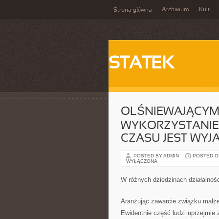
Archiwum
Kult
Strona główna
STATEK
OLŚNIEWAJĄCYM
WYKORZYSTANI
CZASU JEST WYJ
POSTED BY ADMIN
POSTED ON 
WYŁĄCZONA
W różnych dziedzinach działalnośc
Aranżując zawarcie związku małż
Ewidentnie część ludzi uprzejmi