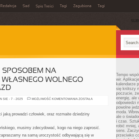
Redakcja
Sad
Tagi
Zagubiona
Tagi
Spis Treści
SUB
 SPOSOBEM NA
Tempo współ
E WŁASNEGO WOLNEGO
wir. Aplikac
kalendarze 
AZD
się krótszy 
poczucie, że
energię, ale
OLŚNIEWAJĄCYM
SIE - 7 - 2025
MOŻLIWOŚĆ KOMENTOWANIA
ZOSTAŁA
SPOSOBEM
odpowiedzi n
NA
powolne jed
WYKORZYSTANIE
moda. Wbrew
WŁASNEGO
i jaką prowadzi człowiek, oraz rozmaite dziedziny
WOLNEGO
ale o świad
CZASU
i czas. Sztu
JEST
robić mniej,
WYJAZD
eńskiego, musimy zdecydować, kogo na niego zaprosić.
sens. Zaczy
e zapraszamy na samą uroczystość odbywającą się w
przeciwko c