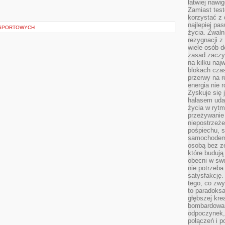
łatwiej naw
Zamiast tes
korzystać z 
najlepiej pa
 SPORTOWYCH
życia. Zwaln
rezygnacji z
wiele osób d
zasad zaczyn
na kilku naj
blokach cza
przerwy na r
energia nie 
Zyskuje się 
hałasem uda
życia w rytm
przeżywanie 
niepostrzeże
pośpiechu, 
samochodem 
osobą bez ze
które budują
obecni w sw
nie potrzeba
satysfakcję.
tego, co zwy
to paradoksa
głębszej kre
bombardowa
odpoczynek,
połączeń i p