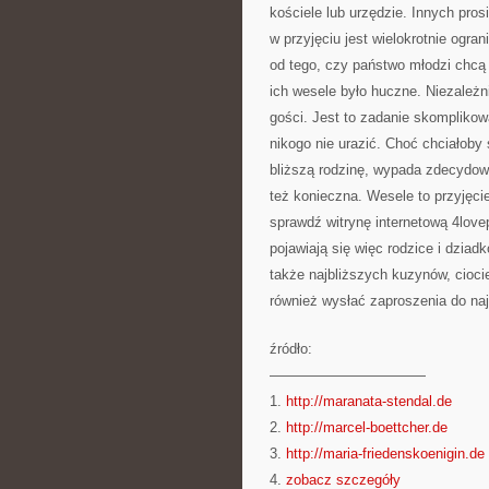
kościele lub urzędzie. Innych pro
w przyjęciu jest wielokrotnie ogr
od tego, czy państwo młodzi chcą 
ich wesele było huczne. Niezależn
gości. Jest to zadanie skompliko
nikogo nie urazić. Choć chciałoby 
bliższą rodzinę, wypada zdecydow
też konieczna. Wesele to przyjęcie
sprawdź witrynę internetową 4love
pojawiają się więc rodzice i dzia
także najbliższych kuzynów, cioc
również wysłać zaproszenia do najb
źródło:
———————————
1.
http://maranata-stendal.de
2.
http://marcel-boettcher.de
3.
http://maria-friedenskoenigin.de
4.
zobacz szczegóły