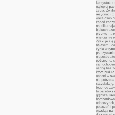
korzystać z 
najlepiej pa
życia. Zwaln
rezygnacji z
wiele osób d
zasad zaczyn
na kilku naj
blokach cza
przerwy na r
energia nie 
Zyskuje się 
hałasem uda
życia w rytm
przeżywanie 
niepostrzeże
pośpiechu, 
samochodem 
osobą bez ze
które budują
obecni w sw
nie potrzeba
satysfakcję.
tego, co zwy
to paradoksa
głębszej kre
bombardowa
odpoczynek,
połączeń i p
wpadają nam
do kasy albo