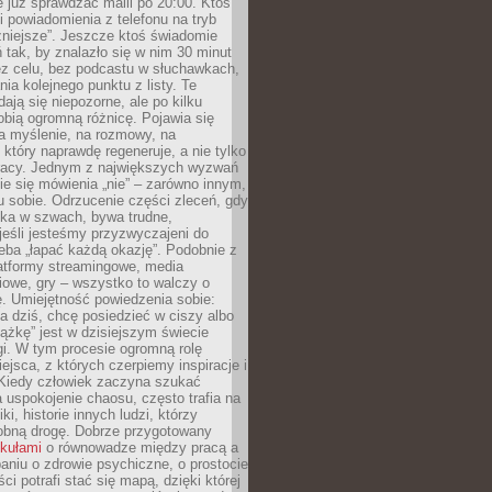
e już sprawdzać maili po 20:00. Ktoś
i powiadomienia z telefonu na tryb
żniejsze”. Jeszcze ktoś świadomie
ń tak, by znalazło się w nim 30 minut
ez celu, bez podcastu w słuchawkach,
ia kolejnego punktu z listy. Te
dają się niepozorne, ale po kilku
obią ogromną różnicę. Pojawia się
a myślenie, na rozmowy, na
który naprawdę regeneruje, a nie tylko
racy. Jednym z największych wyzwań
ie się mówienia „nie” – zarówno innym,
 sobie. Odrzucenie części zleceń, gdy
ęka w szwach, bywa trudne,
jeśli jesteśmy przyzwyczajeni do
zeba „łapać każdą okazję”. Podobnie z
latformy streamingowe, media
owe, gry – wszystko to walczy o
. Umiejętność powiedzenia sobie:
a dziś, chcę posiedzieć w ciszy albo
ążkę” jest w dzisiejszym świecie
i. W tym procesie ogromną rolę
ejsca, z których czerpiemy inspiracje i
Kiedy człowiek zaczyna szukać
uspokojenie chaosu, często trafia na
iki, historie innych ludzi, którzy
dobną drogę. Dobrze przygotowany
ykułami
o równowadze między pracą a
aniu o zdrowie psychiczne, o prostocie
ci potrafi stać się mapą, dzięki której