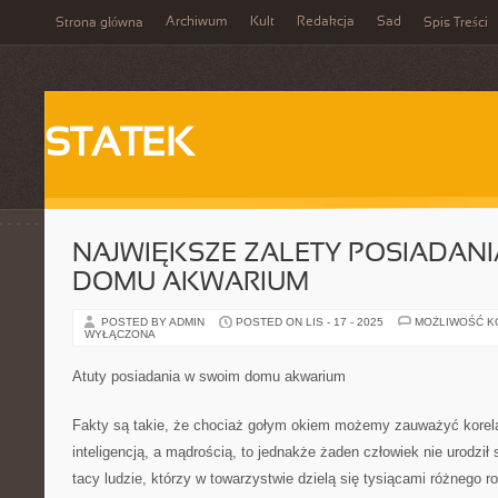
Archiwum
Kult
Redakcja
Sad
Strona główna
Spis Treści
STATEK
NAJWIĘKSZE ZALETY POSIADAN
DOMU AKWARIUM
POSTED BY ADMIN
POSTED ON LIS - 17 - 2025
MOŻLIWOŚĆ 
WYŁĄCZONA
Atuty posiadania w swoim domu akwarium
Fakty są takie, że chociaż gołym okiem możemy zauważyć kore
inteligencją, a mądrością, to jednakże żaden człowiek nie urodził
tacy ludzie, którzy w towarzystwie dzielą się tysiącami różnego r