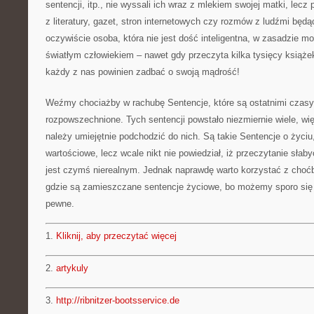
sentencji, itp., nie wyssali ich wraz z mlekiem swojej matki, lecz 
z literatury, gazet, stron internetowych czy rozmów z ludźmi będ
oczywiście osoba, która nie jest dość inteligentna, w zasadzie m
światłym człowiekiem – nawet gdy przeczyta kilka tysięcy książe
każdy z nas powinien zadbać o swoją mądrość!
Weźmy chociażby w rachubę Sentencje, które są ostatnimi czas
rozpowszechnione. Tych sentencji powstało niezmiernie wiele, w
należy umiejętnie podchodzić do nich. Są takie Sentencje o życiu,
wartościowe, lecz wcale nikt nie powiedział, iż przeczytanie słab
jest czymś nierealnym. Jednak naprawdę warto korzystać z choćb
gdzie są zamieszczane sentencje życiowe, bo możemy sporo się
pewne.
1.
Kliknij, aby przeczytać więcej
2.
artykuly
3.
http://ribnitzer-bootsservice.de