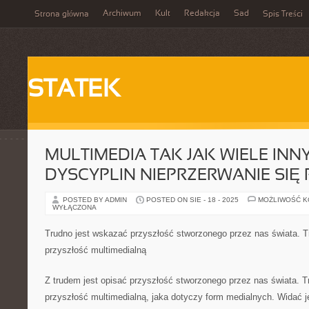
Archiwum
Kult
Redakcja
Sad
Strona główna
Spis Treści
STATEK
MULTIMEDIA TAK JAK WIELE INN
DYSCYPLIN NIEPRZERWANIE SIĘ 
POSTED BY ADMIN
POSTED ON SIE - 18 - 2025
MOŻLIWOŚĆ 
WYŁĄCZONA
Trudno jest wskazać przyszłość stworzonego przez nas świata. T
przyszłość multimedialną
Z trudem jest opisać przyszłość stworzonego przez nas świata. T
przyszłość multimedialną, jaka dotyczy form medialnych. Widać j