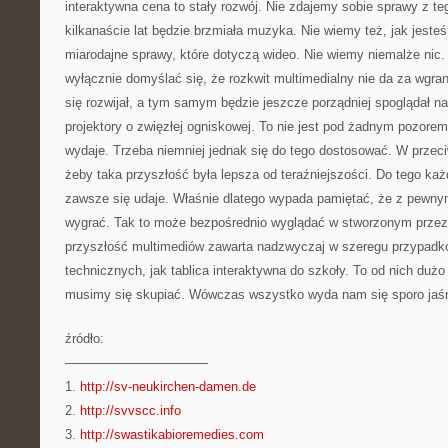
interaktywna cena to stały rozwój. Nie zdajemy sobie sprawy z te
kilkanaście lat będzie brzmiała muzyka. Nie wiemy też, jak jest
miarodajne sprawy, które dotyczą wideo. Nie wiemy niemalże nic
wyłącznie domyślać się, że rozkwit multimedialny nie da za wgra
się rozwijał, a tym samym będzie jeszcze porządniej spoglądał na
projektory o zwięzłej ogniskowej. To nie jest pod żadnym pozorem 
wydaje. Trzeba niemniej jednak się do tego dostosować. W prze
żeby taka przyszłość była lepsza od teraźniejszości. Do tego każd
zawsze się udaje. Właśnie dlatego wypada pamiętać, że z pewnym
wygrać. Tak to może bezpośrednio wyglądać w stworzonym przez
przyszłość multimediów zawarta nadzwyczaj w szeregu przypadk
technicznych, jak tablica interaktywna do szkoły. To od nich dużo 
musimy się skupiać. Wówczas wszystko wyda nam się sporo jaśn
źródło:
———————————
1.
http://sv-neukirchen-damen.de
2.
http://svvscc.info
3.
http://swastikabioremedies.com