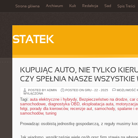
Archiwum
Kult
Redakcja
Sad
Strona główna
Spis Treści
STATEK
KUPUJĄC AUTO, NIE TYLKO KIER
CZY SPEŁNIA NASZE WSZYSTKI
POSTED BY ADMIN
POSTED ON GRU - 22 - 2025
MOŻLIWOŚĆ 
WYŁĄCZONA
Tagi:
auta elektryczne i hybrydy
,
Bezpieczeństwo na drodze
,
car d
samochodowe
,
diagnostyka OBD
,
eksploatacja auta
,
motoryzacja
felgi
,
porady dla kierowców
,
recenzje aut
,
samochody
,
spalanie i 
samochodów
,
tuning
Prowadząc osobistą jednostkę gospodarczą, z reguły musimy korz
Jak wiadomo, współcześnie wiele osób oraz firm stawia na własne