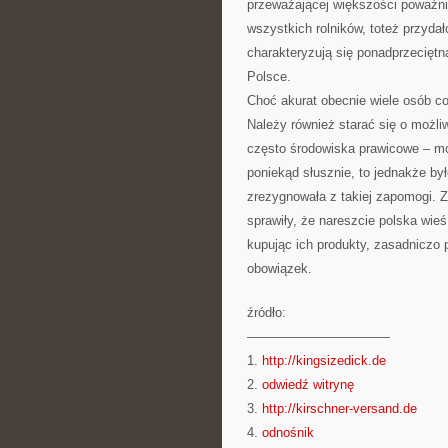
przeważającej większości poważni
wszystkich rolników, toteż przydał
charakteryzują się ponadprzeciętn
Polsce.
Choć akurat obecnie wiele osób c
Należy również starać się o możli
często środowiska prawicowe – mo
poniekąd słusznie, to jednakże by
zrezygnowała z takiej zapomogi. Z
sprawiły, że nareszcie polska wieś
kupując ich produkty, zasadniczo 
obowiązek.
źródło:
———————————
1.
http://kingsizedick.de
2.
odwiedź witrynę
3.
http://kirschner-versand.de
4.
odnośnik