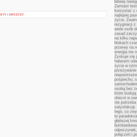
łatwiej naw
Zamiast tes
korzystać z 
KTY I KRYZYSY
najlepiej pa
życia. Zwaln
rezygnacji z
wiele osób d
zasad zaczyn
na kilku naj
blokach cza
przerwy na r
energia nie 
Zyskuje się 
hałasem uda
życia w rytm
przeżywanie 
niepostrzeże
pośpiechu, 
samochodem 
osobą bez ze
które budują
obecni w sw
nie potrzeba
satysfakcję.
tego, co zwy
to paradoksa
głębszej kre
bombardowa
odpoczynek,
połączeń i p