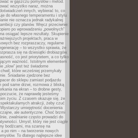
igować w gąszczu pomysłów i metod.
tować wszystko naraz, można
doświadczeń innych, wybierać to, co
suje do własnego temperamentu i stylu
ianie nie oznacza jednak radykalnej
 ambicji czy planów. Wręcz przeciwnie:
opiero po wprowadzeniu „powolnych”
a osiągać lepsze rezultaty. Skupienie
ważniejszych projektach, praca w
sowych bez rozpraszaczy, regularne
egenerację – to wszystko sprawia, że
rozprasza się na dziesiątki drobiazgów.
jasność, co jest priorytetem, a co tylko
jącym ważność. Istotnym elementem
ie „slow” jest też świadome
chwil, które wcześniej przemykały
nie. Śniadanie zjedzone bez
spacer do sklepu zamiast podjazdu
pod same drzwi, rozmowa z bliską
rkania na ekran – to drobne gesty,
 poczucie, że naprawdę jesteśmy
oim życiu. Z czasem okazuje się, że
 spektakularnych atrakcji, żeby czuć
 Wystarczy umiejętność docenienia
czajne, ale autentyczne. Choć brzmi
lnie, zwalnianie często prowadzi do
atywności. Umysł, który nie jest ciągle
ny bodźcami, ma szansę na
 a po nim – na tworzenie nowych
omysłów. To dlatego najlepsze idee