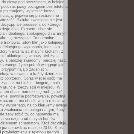
 do głowy pod prysznicem, w kolejce
 podczas jazdy pociągiem bez telefonu
dy przestajemy wypełniać każdą
ulacją, pojawia się przestrzeń na
órczość. Sztuka zwalniania nie jest
decyzją, ale procesem, do którego
ażdego dnia. Czasem udaje się
plan idealnego, spokojnego dnia, innym
ko się rozsypuje. To normalne.
e traktować „slow life” jako kolejnego
perfekcyjnego wykonania, lecz jako
 którym można iść małymi krokami. Z
oki układają się w nowy styl życia –
y, a bardziej świadomy, bardziej nasz.
czesnego życia potrafi wciągnąć jak
je przypominają o zadaniach,
pękają w szwach, a każdy dzień zdaje
niż poprzedni. Coraz więcej osób ma
 żyje jak na bieżni – biegnie, spala
 w gruncie rzeczy stoi w miejscu. W
a ten chaos narodził się ruch „slow”:
zenie, powolne podróżowanie, powolna
 pozorom nie chodzi w nim o lenistwo,
omy wybór tego, na co kierujemy uwagę
ka zwalniania nie polega na tym, żeby
 ale żeby robić to, co naprawdę ma
na się często od małych buntów
odziennym schematom. Ktoś decyduje,
e już sprawdzać maili po 20:00. Ktoś
i powiadomienia z telefonu na tryb