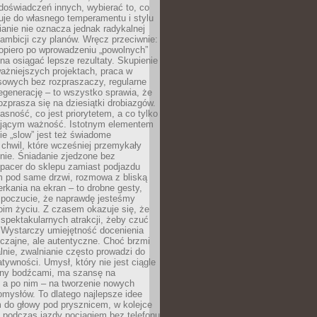
doświadczeń innych, wybierać to, co
suje do własnego temperamentu i stylu
ianie nie oznacza jednak radykalnej
 ambicji czy planów. Wręcz przeciwnie:
opiero po wprowadzeniu „powolnych”
a osiągać lepsze rezultaty. Skupienie
ważniejszych projektach, praca w
sowych bez rozpraszaczy, regularne
egenerację – to wszystko sprawia, że
rozprasza się na dziesiątki drobiazgów.
jasność, co jest priorytetem, a co tylko
jącym ważność. Istotnym elementem
ie „slow” jest też świadome
chwil, które wcześniej przemykały
nie. Śniadanie zjedzone bez
spacer do sklepu zamiast podjazdu
pod same drzwi, rozmowa z bliską
rkania na ekran – to drobne gesty,
 poczucie, że naprawdę jesteśmy
oim życiu. Z czasem okazuje się, że
 spektakularnych atrakcji, żeby czuć
 Wystarczy umiejętność docenienia
czajne, ale autentyczne. Choć brzmi
lnie, zwalnianie często prowadzi do
atywności. Umysł, który nie jest ciągle
ny bodźcami, ma szansę na
 a po nim – na tworzenie nowych
omysłów. To dlatego najlepsze idee
 do głowy pod prysznicem, w kolejce
 podczas jazdy pociągiem bez telefonu