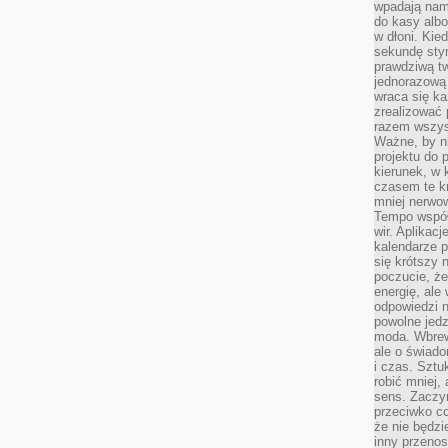
wpadają nam
do kasy albo
w dłoni. Kie
sekundę stym
prawdziwą tw
jednorazową 
wraca się k
zrealizować 
razem wszyst
Ważne, by ni
projektu do 
kierunek, w
czasem te kr
mniej nerwow
Tempo współ
wir. Aplikac
kalendarze 
się krótszy 
poczucie, że
energię, ale
odpowiedzi n
powolne jed
moda. Wbrew
ale o świad
i czas. Sztu
robić mniej,
sens. Zaczy
przeciwko c
że nie będzi
inny przenos