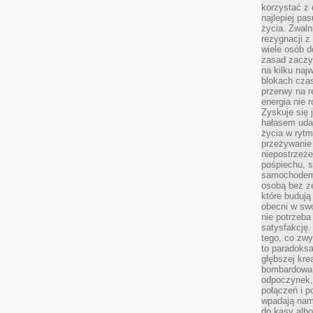
korzystać z 
najlepiej pa
życia. Zwaln
rezygnacji z
wiele osób d
zasad zaczyn
na kilku naj
blokach cza
przerwy na r
energia nie 
Zyskuje się 
hałasem uda
życia w rytm
przeżywanie 
niepostrzeże
pośpiechu, 
samochodem 
osobą bez ze
które budują
obecni w sw
nie potrzeba
satysfakcję.
tego, co zwy
to paradoksa
głębszej kre
bombardowa
odpoczynek,
połączeń i p
wpadają nam
do kasy albo