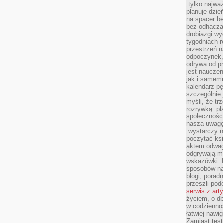
„tylko najwa
planuje dzie
na spacer b
bez odhaczan
drobiazgi wy
tygodniach r
przestrzeń n
odpoczynek, 
odrywa od p
jest nauczen
jak i samemu
kalendarz p
szczególnie 
myśli, że tr
rozrywką: p
społeczności
naszą uwagę
„wystarczy n
poczytać ksi
aktem odwag
odgrywają mi
wskazówki. 
sposobów na 
blogi, poradn
przeszli po
serwis z art
życiem, o db
w codziennoś
łatwiej naw
Zamiast tes