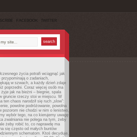
SCRIBE
FACEBOOK
TWITTER
czesnego życia potrafi wciągnąć jak
je przypominają o zadaniach,
pękają w szwach, a każdy dzień zdaje
niż poprzedni. Coraz więcej osób ma
 żyje jak na bieżni – biegnie, spala
 w gruncie rzeczy stoi w miejscu. W
a ten chaos narodził się ruch „slow”:
zenie, powolne podróżowanie, powolna
 pozorom nie chodzi w nim o lenistwo,
omy wybór tego, na co kierujemy uwagę
ka zwalniania nie polega na tym, żeby
 ale żeby robić to, co naprawdę ma
na się często od małych buntów
odziennym schematom. Ktoś decyduje,