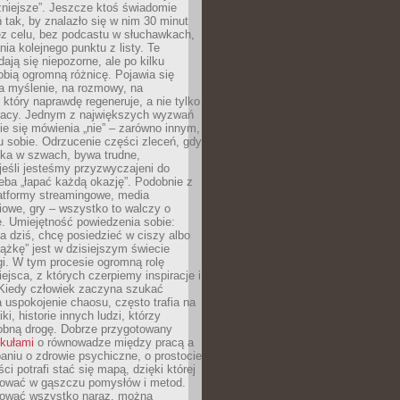
żniejsze”. Jeszcze ktoś świadomie
ń tak, by znalazło się w nim 30 minut
ez celu, bez podcastu w słuchawkach,
ia kolejnego punktu z listy. Te
dają się niepozorne, ale po kilku
obią ogromną różnicę. Pojawia się
a myślenie, na rozmowy, na
który naprawdę regeneruje, a nie tylko
racy. Jednym z największych wyzwań
ie się mówienia „nie” – zarówno innym,
 sobie. Odrzucenie części zleceń, gdy
ęka w szwach, bywa trudne,
jeśli jesteśmy przyzwyczajeni do
zeba „łapać każdą okazję”. Podobnie z
latformy streamingowe, media
owe, gry – wszystko to walczy o
. Umiejętność powiedzenia sobie:
a dziś, chcę posiedzieć w ciszy albo
ążkę” jest w dzisiejszym świecie
i. W tym procesie ogromną rolę
ejsca, z których czerpiemy inspiracje i
Kiedy człowiek zaczyna szukać
uspokojenie chaosu, często trafia na
iki, historie innych ludzi, którzy
dobną drogę. Dobrze przygotowany
ykułami
o równowadze między pracą a
aniu o zdrowie psychiczne, o prostocie
ci potrafi stać się mapą, dzięki której
igować w gąszczu pomysłów i metod.
tować wszystko naraz, można