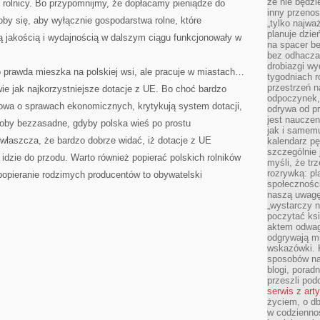
że nie będzi
 rolnicy. Bo przypomnijmy, że dopłacamy pieniądze do
inny przenos
oby się, aby wyłącznie gospodarstwa rolne, które
„tylko najwa
planuje dzie
ą jakością i wydajnością w dalszym ciągu funkcjonowały w
na spacer b
bez odhaczan
drobiazgi wy
o prawda mieszka na polskiej wsi, ale pracuje w miastach…
tygodniach r
przestrzeń n
wie jak najkorzystniejsze dotacje z UE. Bo choć bardzo
odpoczynek, 
wa o sprawach ekonomicznych, krytykują system dotacji,
odrywa od p
jest nauczen
łoby bezzasadne, gdyby polska wieś po prostu
jak i samemu
właszcza, że bardzo dobrze widać, iż dotacje z UE
kalendarz p
szczególnie 
 idzie do przodu. Warto również popierać polskich rolników
myśli, że tr
rozrywką: p
popieranie rodzimych producentów to obywatelski
społeczności
naszą uwagę
„wystarczy n
poczytać ksi
aktem odwag
odgrywają mi
wskazówki. 
sposobów na 
blogi, poradn
przeszli po
serwis z art
życiem, o db
w codziennoś