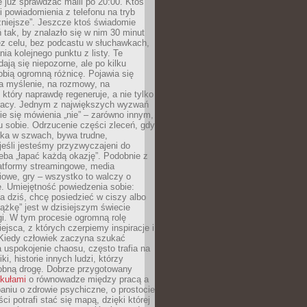
e już sprawdzać maili po 20:00. Ktoś
i powiadomienia z telefonu na tryb
żniejsze”. Jeszcze ktoś świadomie
ń tak, by znalazło się w nim 30 minut
ez celu, bez podcastu w słuchawkach,
ia kolejnego punktu z listy. Te
dają się niepozorne, ale po kilku
obią ogromną różnicę. Pojawia się
a myślenie, na rozmowy, na
który naprawdę regeneruje, a nie tylko
racy. Jednym z największych wyzwań
ie się mówienia „nie” – zarówno innym,
 sobie. Odrzucenie części zleceń, gdy
ęka w szwach, bywa trudne,
jeśli jesteśmy przyzwyczajeni do
zeba „łapać każdą okazję”. Podobnie z
latformy streamingowe, media
owe, gry – wszystko to walczy o
. Umiejętność powiedzenia sobie:
a dziś, chcę posiedzieć w ciszy albo
ążkę” jest w dzisiejszym świecie
i. W tym procesie ogromną rolę
ejsca, z których czerpiemy inspiracje i
Kiedy człowiek zaczyna szukać
uspokojenie chaosu, często trafia na
iki, historie innych ludzi, którzy
dobną drogę. Dobrze przygotowany
ykułami
o równowadze między pracą a
aniu o zdrowie psychiczne, o prostocie
ci potrafi stać się mapą, dzięki której