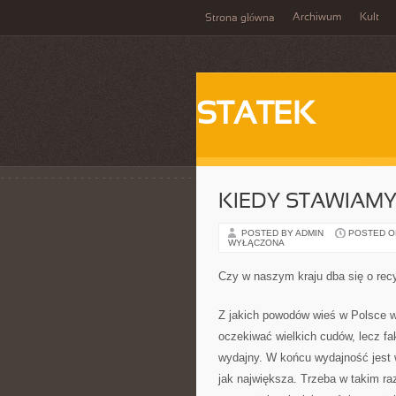
Archiwum
Kult
Strona główna
STATEK
KIEDY STAWIAMY
POSTED BY ADMIN
POSTED ON 
WYŁĄCZONA
Czy w naszym kraju dba się o rec
Z jakich powodów wieś w Polsce w
oczekiwać wielkich cudów, lecz fak
wydajny. W końcu wydajność jest w
jak największa. Trzeba w takim raz