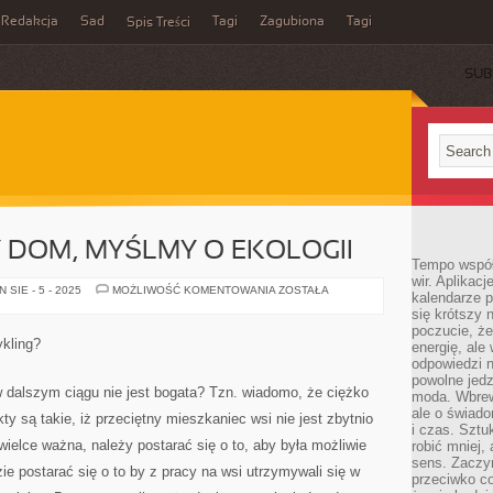
Redakcja
Sad
Tagi
Zagubiona
Tagi
Spis Treści
SUB
 DOM, MYŚLMY O EKOLOGII
Tempo współ
wir. Aplikac
KIEDY
SIE - 5 - 2025
MOŻLIWOŚĆ KOMENTOWANIA
ZOSTAŁA
kalendarze 
STAWIAMY
się krótszy 
DOM,
MYŚLMY
poczucie, że
O
ykling?
energię, ale
EKOLOGII
odpowiedzi n
powolne jed
 dalszym ciągu nie jest bogata? Tzn. wiadomo, że ciężko
moda. Wbrew
ale o świad
ty są takie, iż przeciętny mieszkaniec wsi nie jest zbytnio
i czas. Sztu
ielce ważna, należy postarać się o to, aby była możliwie
robić mniej,
sens. Zaczy
ie postarać się o to by z pracy na wsi utrzymywali się w
przeciwko c