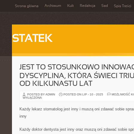
Archiwum
Kult
Redakcja
Sad
Strona główna
Spis Treści
STATEK
JEST TO STOSUNKOWO INNOWA
DYSCYPLINA, KTÓRA ŚWIECI TRI
OD KILKUNASTU LAT
POSTED BY ADMIN
POSTED ON LIP - 10 - 2025
MOŻLIWOŚĆ 
WYŁĄCZONA
Każdy lekarz stomatolog jest inny i muszą oni zdawać sobie spraw
inny
Każdy doktor dentysta jest inny oraz muszą oni zdawać sobie spr