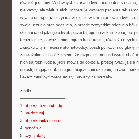
również jest inny. W dawnych czasach było mocno dostrzegalne, ż
nie każdy, ale wielu z nich, rozpatruje każdego pacjenta tak sa
w jamę ustną oraz uczynić swoje, nie ważne gruntownie było, że p
swoje uczucia oraz odczucia, a przede wszystkim odczucia bólu. 
słuchania od jakiegokolwiek pacjenta jego narzekań, że się boją o
teraźniejsze, a wraz z nimi, ogrom konkurencji, również na rynku
związku z tym, lekarze stomatolodzy, poszli po rozum do głowy i
zauważalne jest dość mocno, że rozpoczęli oni nad wyraz dbać o
nich są różni ludzie, jedni mówią do doktora, proszę rwać, ja się n
dorośli, błagają o jak najogromniejsze znieczulenie, a nawet narko
Lekarz musi być wyrozumiały i otwarty na potrzeby.
źródło:
———————————
1.
http://jettevonroth.de
2.
wejdź tutaj
3.
http://karinkleinen.de
4.
odnośnik
5.
czytaj dalej