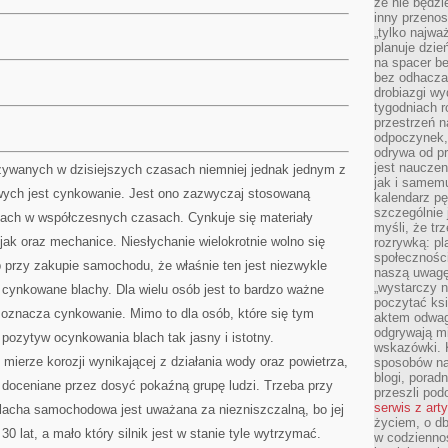
że nie będzi
inny przenos
„tylko najwa
planuje dzie
na spacer b
bez odhaczan
drobiazgi wy
tygodniach r
przestrzeń n
odpoczynek, 
odrywa od p
jest nauczen
używanych w dzisiejszych czasach niemniej jednak jednym z
jak i samemu
wych jest cynkowanie. Jest ono zazwyczaj stosowaną
kalendarz p
szczególnie 
ach w współczesnych czasach. Cynkuje się materiały
myśli, że tr
ak oraz mechanice. Niesłychanie wielokrotnie wolno się
rozrywką: p
społeczności
 przy zakupie samochodu, że właśnie ten jest niezwykle
naszą uwagę
„wystarczy n
 cynkowane blachy. Dla wielu osób jest to bardzo ważne
poczytać ksi
 oznacza cynkowanie. Mimo to dla osób, które się tym
aktem odwag
odgrywają mi
t pozytyw ocynkowania blach tak jasny i istotny.
wskazówki. 
ierze korozji wynikającej z działania wody oraz powietrza,
sposobów na 
blogi, poradn
 doceniane przez dosyć pokaźną grupę ludzi. Trzeba przy
przeszli po
serwis z art
acha samochodowa jest uważana za niezniszczalną, bo jej
życiem, o db
0 lat, a mało który silnik jest w stanie tyle wytrzymać.
w codziennoś