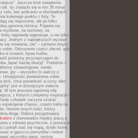
żniejsze”. Jeszcze ktoś świadomie
ń tak, by znalazło się w nim 30 minut
ez celu, bez podcastu w słuchawkach,
ia kolejnego punktu z listy. Te
dają się niepozorne, ale po kilku
obią ogromną różnicę. Pojawia się
a myślenie, na rozmowy, na
który naprawdę regeneruje, a nie tylko
racy. Jednym z największych wyzwań
ie się mówienia „nie” – zarówno innym,
 sobie. Odrzucenie części zleceń, gdy
ęka w szwach, bywa trudne,
jeśli jesteśmy przyzwyczajeni do
zeba „łapać każdą okazję”. Podobnie z
latformy streamingowe, media
owe, gry – wszystko to walczy o
. Umiejętność powiedzenia sobie:
a dziś, chcę posiedzieć w ciszy albo
ążkę” jest w dzisiejszym świecie
i. W tym procesie ogromną rolę
ejsca, z których czerpiemy inspiracje i
Kiedy człowiek zaczyna szukać
uspokojenie chaosu, często trafia na
iki, historie innych ludzi, którzy
dobną drogę. Dobrze przygotowany
ykułami
o równowadze między pracą a
aniu o zdrowie psychiczne, o prostocie
ci potrafi stać się mapą, dzięki której
igować w gąszczu pomysłów i metod.
tować wszystko naraz, można