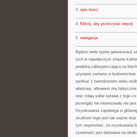
3.
spis tresci
4.
Kliknij, aby przeczytać więcej
5.
nawigacja
Będzie wiele typów galwanizacji 
tych w największym stopniu kulto
powłoką zabezpieczającą na blach
używane zarówno w budownictwie j
spotkać z twierdzeniem wielu osób
właściwy, albowiem ma fabrycznie
oraz zdają sobie sprawę z tego co
przenigdy nie interesowały nie jes
Ocynkowanie zapobiega w głównej m
skutkiem tego jest tak ważne oraz
tym wspomnieć, że ocynkowana bl
żywotność jest datowana na około 3