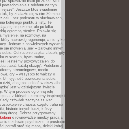
e już sprawdzać maili po 20:00. Ktoś
i powiadomienia z telefonu na tryb
żniejsze”. Jeszcze ktoś świadomie
ń tak, by znalazło się w nim 30 minut
ez celu, bez podcastu w słuchawkach,
ia kolejnego punktu z listy. Te
dają się niepozorne, ale po kilku
obią ogromną różnicę. Pojawia się
a myślenie, na rozmowy, na
który naprawdę regeneruje, a nie tylko
racy. Jednym z największych wyzwań
ie się mówienia „nie” – zarówno innym,
 sobie. Odrzucenie części zleceń, gdy
ęka w szwach, bywa trudne,
jeśli jesteśmy przyzwyczajeni do
zeba „łapać każdą okazję”. Podobnie z
latformy streamingowe, media
owe, gry – wszystko to walczy o
. Umiejętność powiedzenia sobie:
a dziś, chcę posiedzieć w ciszy albo
ążkę” jest w dzisiejszym świecie
i. W tym procesie ogromną rolę
ejsca, z których czerpiemy inspiracje i
Kiedy człowiek zaczyna szukać
uspokojenie chaosu, często trafia na
iki, historie innych ludzi, którzy
dobną drogę. Dobrze przygotowany
ykułami
o równowadze między pracą a
aniu o zdrowie psychiczne, o prostocie
ci potrafi stać się mapą, dzięki której