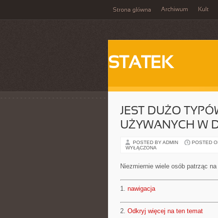
Archiwum
Kult
Strona główna
STATEK
JEST DUŻO TYPÓ
UŻYWANYCH W D
POSTED BY ADMIN
POSTED ON 
WYŁĄCZONA
Niezmiernie wiele osób patrząc n
1.
nawigacja
2.
Odkryj więcej na ten temat