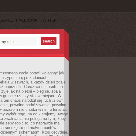
SCRIBE
FACEBOOK
TWITTER
czesnego życia potrafi wciągnąć jak
je przypominają o zadaniach,
pękają w szwach, a każdy dzień zdaje
niż poprzedni. Coraz więcej osób ma
 żyje jak na bieżni – biegnie, spala
 w gruncie rzeczy stoi w miejscu. W
a ten chaos narodził się ruch „slow”:
zenie, powolne podróżowanie, powolna
 pozorom nie chodzi w nim o lenistwo,
omy wybór tego, na co kierujemy uwagę
ka zwalniania nie polega na tym, żeby
 ale żeby robić to, co naprawdę ma
na się często od małych buntów
odziennym schematom. Ktoś decyduje,