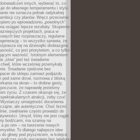
doświadczeń innych, wybierać to, co
suje do własnego temperamentu i stylu
ianie nie oznacza jednak radykalnej
 ambicji czy planów. Wręcz przeciwnie:
opiero po wprowadzeniu „powolnych”
a osiągać lepsze rezultaty. Skupienie
ważniejszych projektach, praca w
sowych bez rozpraszaczy, regularne
egenerację – to wszystko sprawia, że
rozprasza się na dziesiątki drobiazgów.
jasność, co jest priorytetem, a co tylko
jącym ważność. Istotnym elementem
ie „slow” jest też świadome
chwil, które wcześniej przemykały
nie. Śniadanie zjedzone bez
spacer do sklepu zamiast podjazdu
pod same drzwi, rozmowa z bliską
rkania na ekran – to drobne gesty,
 poczucie, że naprawdę jesteśmy
oim życiu. Z czasem okazuje się, że
 spektakularnych atrakcji, żeby czuć
 Wystarczy umiejętność docenienia
czajne, ale autentyczne. Choć brzmi
lnie, zwalnianie często prowadzi do
atywności. Umysł, który nie jest ciągle
ny bodźcami, ma szansę na
 a po nim – na tworzenie nowych
omysłów. To dlatego najlepsze idee
 do głowy pod prysznicem, w kolejce
 podczas jazdy pociągiem bez telefonu