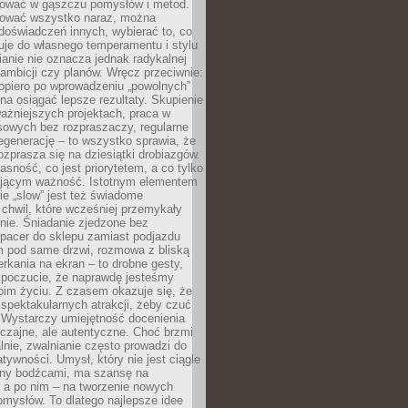
igować w gąszczu pomysłów i metod.
tować wszystko naraz, można
doświadczeń innych, wybierać to, co
suje do własnego temperamentu i stylu
ianie nie oznacza jednak radykalnej
 ambicji czy planów. Wręcz przeciwnie:
opiero po wprowadzeniu „powolnych”
a osiągać lepsze rezultaty. Skupienie
ważniejszych projektach, praca w
sowych bez rozpraszaczy, regularne
egenerację – to wszystko sprawia, że
rozprasza się na dziesiątki drobiazgów.
jasność, co jest priorytetem, a co tylko
jącym ważność. Istotnym elementem
ie „slow” jest też świadome
chwil, które wcześniej przemykały
nie. Śniadanie zjedzone bez
spacer do sklepu zamiast podjazdu
pod same drzwi, rozmowa z bliską
rkania na ekran – to drobne gesty,
 poczucie, że naprawdę jesteśmy
oim życiu. Z czasem okazuje się, że
 spektakularnych atrakcji, żeby czuć
 Wystarczy umiejętność docenienia
czajne, ale autentyczne. Choć brzmi
lnie, zwalnianie często prowadzi do
atywności. Umysł, który nie jest ciągle
ny bodźcami, ma szansę na
 a po nim – na tworzenie nowych
omysłów. To dlatego najlepsze idee