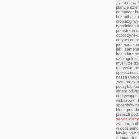
„tylko najwa
planuje dzie
na spacer b
bez odhaczan
drobiazgi wy
tygodniach r
przestrzeń n
odpoczynek, 
odrywa od p
jest nauczen
jak i samemu
kalendarz p
szczególnie 
myśli, że tr
rozrywką: p
społeczności
naszą uwagę
„wystarczy n
poczytać ksi
aktem odwag
odgrywają mi
wskazówki. 
sposobów na 
blogi, poradn
przeszli po
serwis z art
życiem, o db
w codziennoś
łatwiej naw
Zamiast tes