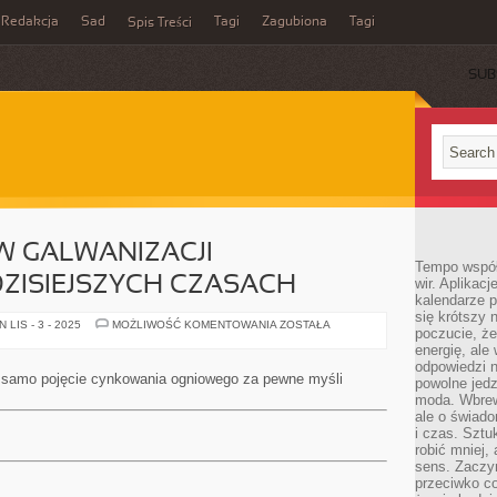
Redakcja
Sad
Tagi
Zagubiona
Tagi
Spis Treści
SUB
W GALWANIZACJI
Tempo współ
ZISIEJSZYCH CZASACH
wir. Aplikac
kalendarze 
się krótszy 
JEST
LIS - 3 - 2025
MOŻLIWOŚĆ KOMENTOWANIA
ZOSTAŁA
poczucie, że
DUŻO
TYPÓW
energię, ale
GALWANIZACJI
odpowiedzi n
UŻYWANYCH
a samo pojęcie cynkowania ogniowego za pewne myśli
powolne jed
W
DZISIEJSZYCH
moda. Wbrew
CZASACH
ale o świad
i czas. Sztu
robić mniej,
sens. Zaczy
przeciwko c