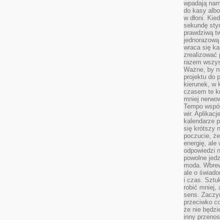
wpadają nam
do kasy albo
w dłoni. Kie
sekundę stym
prawdziwą tw
jednorazową 
wraca się k
zrealizować 
razem wszyst
Ważne, by ni
projektu do 
kierunek, w
czasem te kr
mniej nerwow
Tempo współ
wir. Aplikac
kalendarze 
się krótszy 
poczucie, że
energię, ale
odpowiedzi n
powolne jed
moda. Wbrew
ale o świad
i czas. Sztu
robić mniej,
sens. Zaczy
przeciwko c
że nie będzi
inny przenos