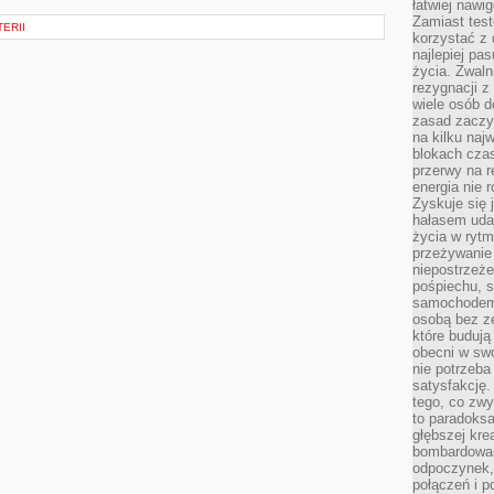
łatwiej naw
Zamiast tes
ERII
korzystać z 
najlepiej pa
życia. Zwaln
rezygnacji z
wiele osób d
zasad zaczyn
na kilku naj
blokach cza
przerwy na r
energia nie 
Zyskuje się 
hałasem uda
życia w rytm
przeżywanie 
niepostrzeże
pośpiechu, 
samochodem 
osobą bez ze
które budują
obecni w sw
nie potrzeba
satysfakcję.
tego, co zwy
to paradoksa
głębszej kre
bombardowa
odpoczynek,
połączeń i p