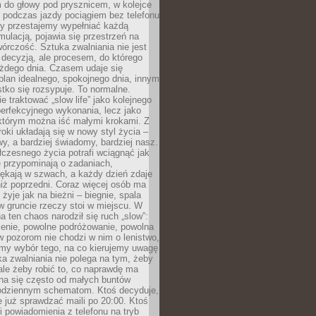
 do głowy pod prysznicem, w kolejce
 podczas jazdy pociągiem bez telefonu
dy przestajemy wypełniać każdą
ulacją, pojawia się przestrzeń na
órczość. Sztuka zwalniania nie jest
decyzją, ale procesem, do którego
ażdego dnia. Czasem udaje się
plan idealnego, spokojnego dnia, innym
ko się rozsypuje. To normalne.
e traktować „slow life” jako kolejnego
perfekcyjnego wykonania, lecz jako
 którym można iść małymi krokami. Z
oki układają się w nowy styl życia –
y, a bardziej świadomy, bardziej nasz.
czesnego życia potrafi wciągnąć jak
je przypominają o zadaniach,
pękają w szwach, a każdy dzień zdaje
niż poprzedni. Coraz więcej osób ma
 żyje jak na bieżni – biegnie, spala
 w gruncie rzeczy stoi w miejscu. W
a ten chaos narodził się ruch „slow”:
zenie, powolne podróżowanie, powolna
 pozorom nie chodzi w nim o lenistwo,
omy wybór tego, na co kierujemy uwagę
ka zwalniania nie polega na tym, żeby
 ale żeby robić to, co naprawdę ma
na się często od małych buntów
odziennym schematom. Ktoś decyduje,
e już sprawdzać maili po 20:00. Ktoś
i powiadomienia z telefonu na tryb