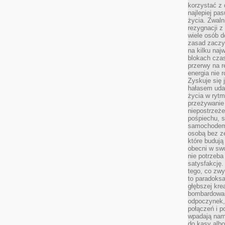
korzystać z 
najlepiej pa
życia. Zwaln
rezygnacji z
wiele osób d
zasad zaczyn
na kilku naj
blokach cza
przerwy na r
energia nie 
Zyskuje się 
hałasem uda
życia w rytm
przeżywanie 
niepostrzeże
pośpiechu, 
samochodem 
osobą bez ze
które budują
obecni w sw
nie potrzeba
satysfakcję.
tego, co zwy
to paradoksa
głębszej kre
bombardowa
odpoczynek,
połączeń i p
wpadają nam
do kasy albo