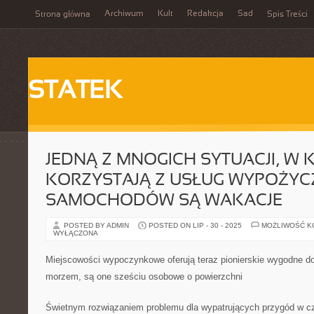
Archiwum
Kult
Redakcja
Sad
Strona główna
Spis Treści
STATEK
JEDNĄ Z MNOGICH SYTUACJI, W 
KORZYSTAJĄ Z USŁUG WYPOŻYC
SAMOCHODÓW SĄ WAKACJE
POSTED BY ADMIN
POSTED ON LIP - 30 - 2025
MOŻLIWOŚĆ 
WYŁĄCZONA
Miejscowości wypoczynkowe oferują teraz pionierskie wygodne d
morzem, są one sześciu osobowe o powierzchni
Świetnym rozwiązaniem problemu dla wypatrujących przygód w cza