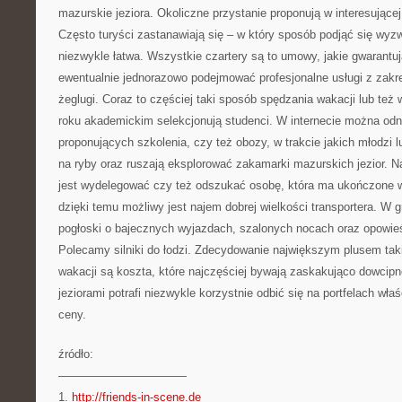
mazurskie jeziora. Okoliczne przystanie proponują w interesującej
Często turyści zastanawiają się – w który sposób podjąć się wyz
niezwykle łatwa. Wszystkie czartery są to umowy, jakie gwarantują
ewentualnie jednorazowo podejmować profesjonalne usługi z zakre
żeglugi. Coraz to częściej taki sposób spędzania wakacji lub też
roku akademickim selekcjonują studenci. W internecie można od
proponujących szkolenia, czy też obozy, w trakcie jakich młodzi l
na ryby oraz ruszają eksplorować zakamarki mazurskich jezior. 
jest wydelegować czy też odszukać osobę, która ma ukończone w
dzięki temu możliwy jest najem dobrej wielkości transportera. W
pogłoski o bajecznych wyjazdach, szalonych nocach oraz opowieś
Polecamy silniki do łodzi. Zdecydowanie największym plusem ta
wakacji są koszta, które najczęściej bywają zaskakująco dowcip
jeziorami potrafi niezwykle korzystnie odbić się na portfelach właś
ceny.
źródło:
———————————
1.
http://friends-in-scene.de