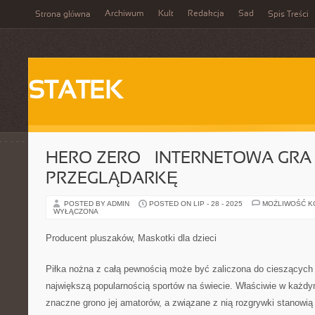
Archiwum
Kult
Redakcja
Sad
Strona główna
Spis Treści
STATEK
HERO ZERO – INTERNETOWA GRA
PRZEGLĄDARKĘ
POSTED BY ADMIN
POSTED ON LIP - 28 - 2025
MOŻLIWOŚĆ 
WYŁĄCZONA
Producent pluszaków, Maskotki dla dzieci
Piłka nożna z całą pewnością może być zaliczona do cieszących
największą popularnością sportów na świecie. Właściwie w każd
znaczne grono jej amatorów, a związane z nią rozgrywki stanowi