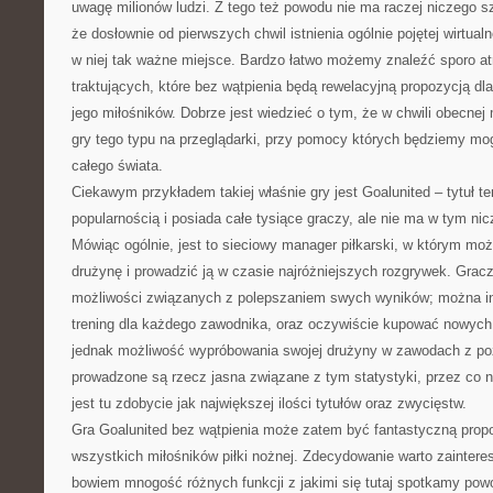
uwagę milionów ludzi. Z tego też powodu nie ma raczej niczego 
że dosłownie od pierwszych chwil istnienia ogólnie pojętej wirtualn
w niej tak ważne miejsce. Bardzo łatwo możemy znaleźć sporo at
traktujących, które bez wątpienia będą rewelacyjną propozycją dl
jego miłośników. Dobrze jest wiedzieć o tym, że w chwili obecne
gry tego typu na przeglądarki, przy pomocy których będziemy mog
całego świata.
Ciekawym przykładem takiej właśnie gry jest Goalunited – tytuł te
popularnością i posiada całe tysiące graczy, ale nie ma w tym ni
Mówiąc ogólnie, jest to sieciowy manager piłkarski, w którym m
drużynę i prowadzić ją w czasie najróżniejszych rozgrywek. Grac
możliwości związanych z polepszaniem swych wyników; można i
trening dla każdego zawodnika, oraz oczywiście kupować nowych 
jednak możliwość wypróbowania swojej drużyny w zawodach z po
prowadzone są rzecz jasna związane z tym statystyki, przez c
jest tu zdobycie jak największej ilości tytułów oraz zwycięstw.
Gra Goalunited bez wątpienia może zatem być fantastyczną propo
wszystkich miłośników piłki nożnej. Zdecydowanie warto zaintereso
bowiem mnogość różnych funkcji z jakimi się tutaj spotkamy powo