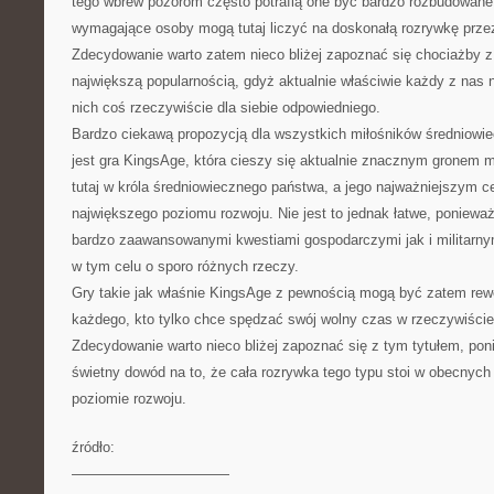
tego wbrew pozorom często potrafią one być bardzo rozbudowane,
wymagające osoby mogą tutaj liczyć na doskonałą rozrywkę przez
Zdecydowanie warto zatem nieco bliżej zapoznać się chociażby z 
największą popularnością, gdyż aktualnie właściwie każdy z nas n
nich coś rzeczywiście dla siebie odpowiedniego.
Bardzo ciekawą propozycją dla wszystkich miłośników średniowi
jest gra KingsAge, która cieszy się aktualnie znacznym gronem m
tutaj w króla średniowiecznego państwa, a jego najważniejszym ce
największego poziomu rozwoju. Nie jest to jednak łatwe, poniewa
bardzo zaawansowanymi kwestiami gospodarczymi jak i militarn
w tym celu o sporo różnych rzeczy.
Gry takie jak właśnie KingsAge z pewnością mogą być zatem rewe
każdego, kto tylko chce spędzać swój wolny czas w rzeczywiści
Zdecydowanie warto nieco bliżej zapoznać się z tym tytułem, pon
świetny dowód na to, że cała rozrywka tego typu stoi w obecnyc
poziomie rozwoju.
źródło:
———————————