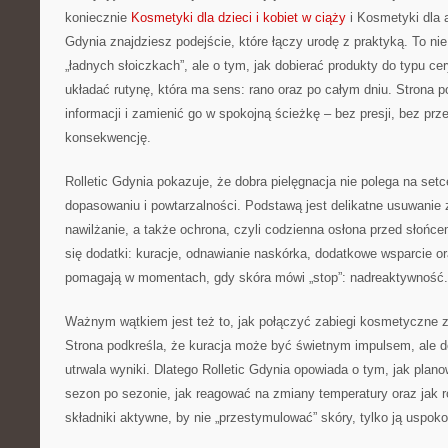
koniecznie
Kosmetyki dla dzieci i kobiet w ciąży
i Kosmetyki dla a
Gdynia znajdziesz podejście, które łączy urodę z praktyką. To nie
„ładnych słoiczkach”, ale o tym, jak dobierać produkty do typu cer
układać rutynę, która ma sens: rano oraz po całym dniu. Stron
informacji i zamienić go w spokojną ścieżkę – bez presji, bez prz
konsekwencję.
Rolletic Gdynia pokazuje, że dobra pielęgnacja nie polega na setc
dopasowaniu i powtarzalności. Podstawą jest delikatne usuwanie
nawilżanie, a także ochrona, czyli codzienna osłona przed słońce
się dodatki: kuracje, odnawianie naskórka, dodatkowe wsparcie or
pomagają w momentach, gdy skóra mówi „stop”: nadreaktywność.
Ważnym wątkiem jest też to, jak połączyć zabiegi kosmetyczne 
Strona podkreśla, że kuracja może być świetnym impulsem, ale d
utrwala wyniki. Dlatego Rolletic Gdynia opowiada o tym, jak plan
sezon po sezonie, jak reagować na zmiany temperatury oraz jak
składniki aktywne, by nie „przestymulować” skóry, tylko ją uspoko