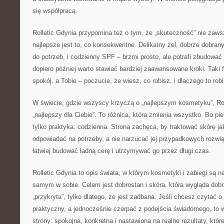
się współpracą.
Rolletic Gdynia przypomina też o tym, że „skuteczność” nie za
najlepsze jest to, co konsekwentne. Delikatny żel, dobrze dobran
do potrzeb, i codzienny SPF – brzmi prosto, ale potrafi zbudowa
dopiero później warto stawiać bardziej zaawansowane kroki. Taki
spokój, a Tobie – poczucie, że wiesz, co robisz, i dlaczego to robi
W świecie, gdzie wszyscy krzyczą o „najlepszym kosmetyku”, Rol
„najlepszy dla Ciebie”. To różnica, która zmienia wszystko. Bo pie
tylko praktyka: codzienna. Strona zachęca, by traktować skórę jak
odpowiadać na potrzeby, a nie narzucać jej przypadkowych rozwi
łatwiej budować ładną cerę i utrzymywać go przez długi czas.
Rolletic Gdynia to opis świata, w którym kosmetyki i zabiegi są n
samym w sobie. Celem jest dobrostan i skóra, która wygląda dobrz
„przykryta”, tylko dlatego, że jest zadbana. Jeśli chcesz czytać o
praktyczny, a jednocześnie czerpać z podejścia świadomego, to wł
strony: spokojna, konkretna i nastawiona na realne rezultaty, któr