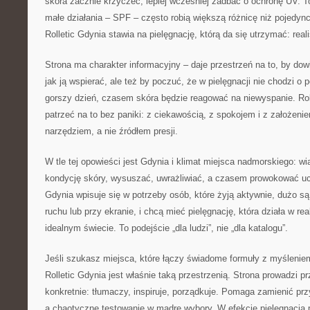
skóra zacznie krzyczeć, lepiej wcześniej zadbać o ochronę UV. To
małe działania – SPF – często robią większą różnicę niż pojedyn
Rolletic Gdynia stawia na pielęgnację, którą da się utrzymać: real
Strona ma charakter informacyjny – daje przestrzeń na to, by dowie
jak ją wspierać, ale też by poczuć, że w pielęgnacji nie chodzi o
gorszy dzień, czasem skóra będzie reagować na niewyspanie. Ro
patrzeć na to bez paniki: z ciekawością, z spokojem i z założeni
narzędziem, a nie źródłem presji.
W tle tej opowieści jest Gdynia i klimat miejsca nadmorskiego: w
kondycję skóry, wysuszać, uwrażliwiać, a czasem prowokować ucz
Gdynia wpisuje się w potrzeby osób, które żyją aktywnie, dużo są
ruchu lub przy ekranie, i chcą mieć pielęgnację, która działa w re
idealnym świecie. To podejście „dla ludzi”, nie „dla katalogu”.
Jeśli szukasz miejsca, które łączy świadome formuły z myślenie
Rolletic Gdynia jest właśnie taką przestrzenią. Strona prowadzi p
konkretnie: tłumaczy, inspiruje, porządkuje. Pomaga zamienić p
a chaotyczne testowanie w mądre wybory. W efekcie pielęgnacja pr