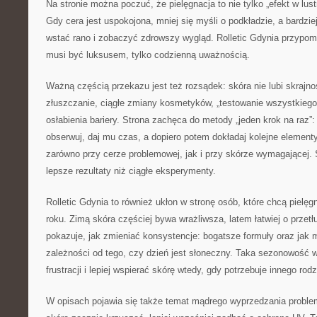
Na stronie można poczuć, że pielęgnacja to nie tylko „efekt w lust
Gdy cera jest uspokojona, mniej się myśli o podkładzie, a bardziej
wstać rano i zobaczyć zdrowszy wygląd. Rolletic Gdynia przypomi
musi być luksusem, tylko codzienną uważnością.
Ważną częścią przekazu jest też rozsądek: skóra nie lubi skrajn
złuszczanie, ciągłe zmiany kosmetyków, „testowanie wszystkiego 
osłabienia bariery. Strona zachęca do metody „jeden krok na raz
obserwuj, daj mu czas, a dopiero potem dokładaj kolejne element
zarówno przy cerze problemowej, jak i przy skórze wymagającej. S
lepsze rezultaty niż ciągłe eksperymenty.
Rolletic Gdynia to również ukłon w stronę osób, które chcą pielę
roku. Zimą skóra częściej bywa wrażliwsza, latem łatwiej o przetł
pokazuje, jak zmieniać konsystencje: bogatsze formuły oraz jak 
zależności od tego, czy dzień jest słoneczny. Taka sezonowość w
frustracji i lepiej wspierać skórę wtedy, gdy potrzebuje innego ro
W opisach pojawia się także temat mądrego wyprzedzania proble