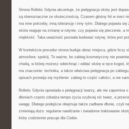
Strona Rolletic Gdynia akcentuje, że pielęgnacja skóry jest dopa
są równoznaczne ze skutecznością. Czasem głośny hit w sieci ni
ma inne potrzeby, inną tolerancję i inny rytm. Dlatego pojawia się
skóra reaguje na zmianę w rutynie, czy pojawia się pieczenie, a 
miękkość. Taka uważność pozwala budować rutynę, która jest pr
W kontekście procedur strona buduje obraz miejsca, gdzie liczy si
atmosfera: spokój. To ważne, bo zabieg kosmetyczny nie powinien
chwilą, w której możesz odetchnąć i oddać skórę w ręce kogoś, k
ma znaczenie: technika, a także właściwa pielęgnacja po zabiegu
opisach przewija się myślenie: zabieg to część całości, a nie sa
Rolletic Gdynia opowiada o pielęgnacji twarzy, ale nie zapomina o
dłoniach często zdradza tempo życia szybciej niż twarz, a przec
uwagę. Dlatego podejście obejmuje także zadbane dłonie, czyli na
zmieniają dużo: regularne nawilżanie i świadome traktowanie skór
który codziennie pracuje dla Ciebie.