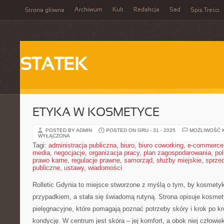
Archiwum
Kult
Redakcja
Sad
Strona główna
Spis Treści
STATEK
ETYKA W KOSMETYCE
POSTED BY ADMIN
POSTED ON GRU - 31 - 2025
MOŻLIWOŚĆ 
WYŁĄCZONA
Tagi:
administracja publiczna
,
biuro
,
biuro coworking
,
e-commerce
media
,
negocjacje
,
organizacja pracy
,
plan zagospodarowania
,
pol
prawo karne
,
regulacje prawne
,
samorząd
,
służby miejskie
,
sprze
publiczne
,
ustawy
,
wiadomości
Rolletic Gdynia to miejsce stworzone z myślą o tym, by kosmetyk
przypadkiem, a stała się świadomą rutyną. Strona opisuje kosmet
pielęgnacyjne, które pomagają poznać potrzeby skóry i krok po 
kondycję. W centrum jest skóra – jej komfort, a obok niej człowiek: