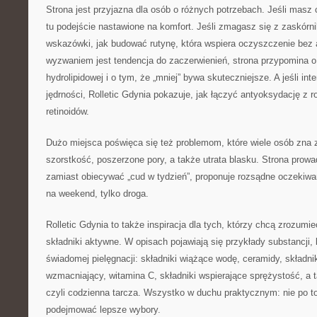
Strona jest przyjazna dla osób o różnych potrzebach. Jeśli masz 
tu podejście nastawione na komfort. Jeśli zmagasz się z zaskórni
wskazówki, jak budować rutynę, która wspiera oczyszczenie bez a
wyzwaniem jest tendencja do zaczerwienień, strona przypomina o d
hydrolipidowej i o tym, że „mniej” bywa skuteczniejsze. A jeśli int
jędrności, Rolletic Gdynia pokazuje, jak łączyć antyoksydację 
retinoidów.
Dużo miejsca poświęca się też problemom, które wiele osób zna z
szorstkość, poszerzone pory, a także utrata blasku. Strona prowa
zamiast obiecywać „cud w tydzień”, proponuje rozsądne oczekiwani
na weekend, tylko droga.
Rolletic Gdynia to także inspiracja dla tych, którzy chcą zrozumi
składniki aktywne. W opisach pojawiają się przykłady substancji,
świadomej pielęgnacji: składniki wiążące wodę, ceramidy, składni
wzmacniający, witamina C, składniki wspierające sprężystość, a t
czyli codzienna tarcza. Wszystko w duchu praktycznym: nie po to,
podejmować lepsze wybory.