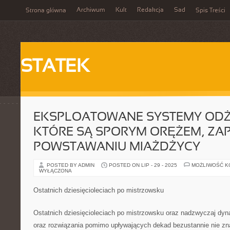
Archiwum
Kult
Redakcja
Sad
Strona główna
Spis Treści
STATEK
EKSPLOATOWANE SYSTEMY ODŻY
KTÓRE SĄ SPORYM ORĘŻEM, ZA
POWSTAWANIU MIAŻDŻYCY
POSTED BY ADMIN
POSTED ON LIP - 29 - 2025
MOŻLIWOŚĆ 
WYŁĄCZONA
Ostatnich dziesięcioleciach po mistrzowsku
Ostatnich dziesięcioleciach po mistrzowsku oraz nadzwyczaj dyn
oraz rozwiązania pomimo upływających dekad bezustannie nie zna