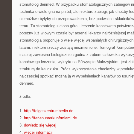
stomatolog denmed. W przypadku stomatologicznych zabiegów nie
technika o wiele gna na przód, ale niektóre zabiegi, jak choćby l
niemożliwe byłyby do przeprowadzenia, bez podwalin i składnikó
temu. Tu stomatolog zielona góra i leczenie kanałoweto potwierdz
potężny już w owym czasie był arsenał lekarzy najróżniejszej maś
stomatologia proponuje o wiele więcej wspaniałych chirurgicznych
latami, niektóre rzeczy zostają niezmienione. Tomograf Komputer
inaczej zawiesina biologicznie zgodna z zębem człowieka wykor
kanałowego leczenia, wykryta na Półwyspie Malezyjskim, jest zb
strukturą do kauczuku. Prócz wykorzystania chociażby w produkcji
najczęściej spotkać można ją w wypełnieniach kanałów po usuni
denmed.
źródło:
———————————
1.
http://felgenzentrumberlin.de
2.
http://ferienunterkunftmiami.de
3.
dowiedz się więcej
4.
więcej informacji