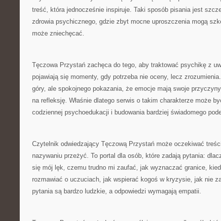
treść, która jednocześnie inspiruje. Taki sposób pisania jest szc
zdrowia psychicznego, gdzie zbyt mocne uproszczenia mogą szkod
może zniechęcać.
Tęczowa Przystań zachęca do tego, aby traktować psychikę z uw
pojawiają się momenty, gdy potrzeba nie oceny, lecz zrozumienia
góry, ale spokojnego pokazania, że emocje mają swoje przyczyny. 
na refleksję. Właśnie dlatego serwis o takim charakterze może
codziennej psychoedukacji i budowania bardziej świadomego podej
Czytelnik odwiedzający Tęczową Przystań może oczekiwać treści
nazywaniu przeżyć. To portal dla osób, które zadają pytania: dlac
się mój lęk, czemu trudno mi zaufać, jak wyznaczać granice, kie
rozmawiać o uczuciach, jak wspierać kogoś w kryzysie, jak nie zag
pytania są bardzo ludzkie, a odpowiedzi wymagają empatii.