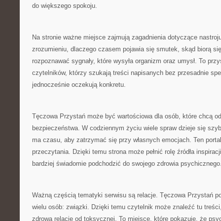
do większego spokoju.
Na stronie ważne miejsce zajmują zagadnienia dotyczące nastro
zrozumieniu, dlaczego czasem pojawia się smutek, skąd biorą się 
rozpoznawać sygnały, które wysyła organizm oraz umysł. To przy
czytelników, którzy szukają treści napisanych bez przesadnie spe
jednocześnie oczekują konkretu.
Tęczowa Przystań może być wartościowa dla osób, które chcą o
bezpieczeństwa. W codziennym życiu wiele spraw dzieje się szyb
ma czasu, aby zatrzymać się przy własnych emocjach. Ten porta
przeczytania. Dzięki temu strona może pełnić rolę źródła inspiracj
bardziej świadomie podchodzić do swojego zdrowia psychicznego
Ważną częścią tematyki serwisu są relacje. Tęczowa Przystań po
wielu osób: związki. Dzięki temu czytelnik może znaleźć tu treśc
zdrową relację od toksycznej. To miejsce, które pokazuje, że psy