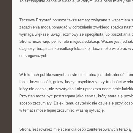
To szczególnie cenne w świecie, w którym wiele osób mierzy się
Tęczowa Przystań porusza także tematy związane z wsparciem 
zagadnienia mogą pomagać w odróżnianiu zwykłego spadku nastroj
wymaga większej uwagi, rozmowy ze specjalistą lub poszukania p
Strona może więc pełnić rolę miejsca edukacji. Ważne jest jednak,
diagnozy, terapii ani konsultacji lekarskiej, lecz może wspierać 
ostrzegawczych.
W tekstach publikowanych na stronie istotna jest delikatność. Tem
fobie, bezsenność, gniew, kryzys psychiczny czy trudności w rel
który nie ocenia, nie zawstydza i nie upraszcza nadmiernie ludz
Przystań może być postrzegana jako serwis, który stara się przy
sposób zrozumiały. Dzięki temu czytelnik nie czuje się przytłocz
w temat i może lepiej zrozumieć własną sytuację.
Strona jest również miejscem dla osób zainteresowanych terapią.