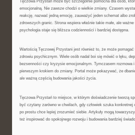
Tęczowa Przystań może być szczególnie pomocna dla osób, któr
emocjonalną. Nie zawsze chodzi o wielkie zmiany. Czasem wystar
reakcję, nazwać jedną emocję, zauważyć jeden schemat albo zrob
zdrowszych granic. Strona wspiera właśnie takie małe, ale ważn
psychologia staje się bliższa codzienności i bardziej dostępna.
Wartością Tęczowej Przystani jest również to, że może pomagać
zdrowiu psychicznym. Wiele osób nadal boi się mówić o lęku, dep
bezsenności czy kryzysie emocjonalnym. Tymczasem rozmowa i 
pierwszym krokiem do zmiany. Portal może pokazywać, że dbanie
ale ważną częścią budowania jakości życia.
Tęczowa Przystań to miejsce, w którym doświadczenie tworzą sp
być czytany zarówno w chwilach, gdy człowiek szuka konkretnej o
po prostu chce lepiej zrozumieć siebie. Artykuły mogą towarzys
też inspirować do spokojnego rozwoju i budowania bardziej świad