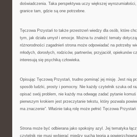
doświadczenia. Taka perspektywa uczy większej wyrozumiałości,
granice tam, gdzie są one potrzebne.
Tęczowa Przystań to także przestrzeń wiedzy dla osób, które chc
tym, jak działa umysł i emocje. Można tu znaleźć tematy dotycz
różnorodności zagadnień strona może odpowiadać na potrzeby wie
młodych, dorosłych, rodziców, partnerów, przyjaciół, opiekunów c
interesują się psychiką człowieka.
Opisując Tęczową Przystań, trudno pominąć jej misję. Jest nią pr
sposób ludzki, prosty i pomocny. Nie każdy czytelnik szuka od raz
opisać swój problem, nie każdy ma odwagę zadać pytanie komuś
pierwszym krokiem jest przeczytanie tekstu, który pozwala powiedz
ma znaczenie”. Właśnie taką rolę może pełnić Tęczowa Przysta
Strona może być odbierana jako spokojny azyl. Jej tematyka łącz
czytelnik nie musi wybierać między suchą teorią a powierzchown