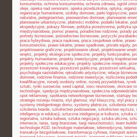
konsumenta
,
ochrona konsumentów
,
ochrona zdrowia
,
ogród zim
oleje
,
opieka nad seniorami
,
opieka przedszkolna
,
optyka
,
organi
organizacje humanitarne
,
ozdoby domowe
,
parki logistyczne
,
pasi
naturalna
,
pielęgniarstwo
,
piwowarstwo domowe
,
planowanie emer
planowanie urbanistyczne
,
płatności mobilne
,
podatki lokalne
,
pod
ekspedycyjne
,
pokazy filmowe
,
polityka przestrzenna
,
polityka s
międzynarodowa
,
pomoc prawna
,
poradnictwo rodzinne
,
porady p
portrety biznesowe
,
pośrednictwo biznesowe
,
pożyczki pozabank
praca hybrydowa
,
praca naukowa
,
praca zespołowa online
,
prawo 
konsumenckie
,
prawo lokalne
,
prawo spadkowe
,
private equity
,
pr
projektowanie graficzne
,
projektowanie ubrań
,
projektowanie wnętr
wnętrz
,
projekty ekologiczne społeczne
,
projekty funkcjonalne
,
pr
projekty humanitarne
,
projekty inwestycyjne
,
projekty krajobrazow
projekty społeczne edukacyjne
,
projekty społeczne miejskie
,
prze
przestrzeń kreatywna
,
przestrzeń publiczna
,
przestrzeń wirtualna
psychologia nastolatków
,
rękodzieło artystyczne
,
relacje bizneso
domowe
,
rodzinne finanse
,
rodzinne inwestycje
,
rozliczenia poda
kwalifikacyjne
,
rozwój osobisty online
,
rozwój przywództwa
,
rynek
sztuki
,
rynki surowców
,
seed capital
,
sieci neuronowe
,
skincare ro
technologie
,
spedycja międzynarodowa
,
społeczna odpowiedzialn
spot reklamowy
,
spotkania networkingowe biznesowe
,
startupy te
strategie rozwoju miasta
,
styl glamour
,
styl klasyczny
,
styl pracy 
systemy inteligentnego domu
,
systemy płatnicze
,
szkolenia mene
szkolenia twarde
,
szkolnictwo podstawowe
,
szkolnictwo wyższe
,
inteligencja w edukacji
,
sztuczna inteligencja w kulturze
,
sztuka c
regionalna
,
sztuka ludowa
,
sztuka negocjacji
,
sztuka uliczna
,
szt
internecie
,
taras
,
targi branżowe
,
targi nieruchomości
,
team buildi
technologie AGD
,
technologie materiałowe
,
telemedycyna
,
teleme
transakcje bezgotówkowe
,
transformacja cyfrowa
,
transport auto
transport luksusowy
,
transport miejski
,
transport publiczny
,
trend 