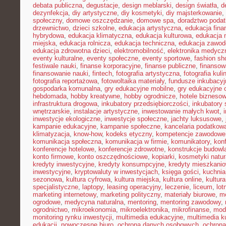
debata publiczna
,
degustacje
,
design meblarski
,
design światła
,
d
dezynfekcja
,
diy artystyczne
,
diy kosmetyki
,
diy majsterkowanie
,
społeczny
,
domowe oszczędzanie
,
domowe spa
,
doradztwo poda
drzewnictwo
,
dzieci szkolne
,
edukacja artystyczna
,
edukacja fina
hybrydowa
,
edukacja klimatyczna
,
edukacja kulturowa
,
edukacja
miejska
,
edukacja rolnicza
,
edukacja techniczna
,
edukacja zawo
edukacja zdrowotna dzieci
,
elektromobilność
,
elektronika medycz
eventy kulturalne
,
eventy społeczne
,
eventy sportowe
,
fashion sh
festiwale nauki
,
finanse korporacyjne
,
finanse publiczne
,
finansow
finansowanie nauki
,
fintech
,
fotografia artystyczna
,
fotografia kuli
fotografia reportażowa
,
fotowoltaika materiały
,
fundusze inkubacyj
gospodarka komunalna
,
gry edukacyjne mobilne
,
gry edukacyjne o
hebdomada
,
hobby kreatywne
,
hobby ogrodnicze
,
hotele bizneso
infrastruktura drogowa
,
inkubatory przedsiębiorczości
,
inkubatory 
wnętrzarskie
,
instalacje artystyczne
,
inwestowanie małych kwot
,
inwestycje ekologiczne
,
inwestycje społeczne
,
jachty luksusowe
,
kampanie edukacyjne
,
kampanie społeczne
,
kancelaria podatkow
klimatyzacja
,
know-how
,
kodeks etyczny
,
kompetencje zawodowe
komunikacja społeczna
,
komunikacja w firmie
,
komunikatory
,
kon
konferencje hotelowe
,
konferencje zdrowotne
,
konstrukcje budowl
konto firmowe
,
konto oszczędnościowe
,
kopiarki
,
kosmetyki natur
kredyty inwestycyjne
,
kredyty konsumpcyjne
,
kredyty mieszkani
inwestycyjne
,
kryptowaluty w inwestycjach
,
księga gości
,
kuchni
sezonowa
,
kultura cyfrowa
,
kultura miejska
,
kultura online
,
kultur
specjalistyczne
,
laptopy
,
leasing operacyjny
,
leczenie
,
liceum
,
lot
marketing internetowy
,
marketing polityczny
,
materiały biurowe
,
me
ogrodowe
,
medycyna naturalna
,
mentoring
,
mentoring zawodowy
,
ogrodnictwo
,
mikroekonomia
,
mikroelektronika
,
mikrofinanse
,
mod
monitoring rynku inwestycji
,
multimedia edukacyjne
,
multimedia ku
edukacji
,
nowoczesne biuro
,
ochrona danych osobowych
,
ochrona