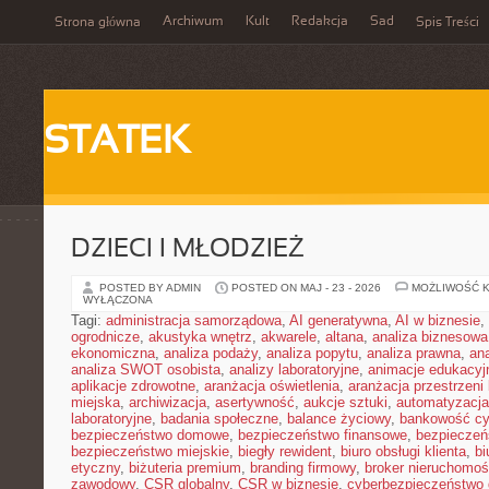
Archiwum
Kult
Redakcja
Sad
Strona główna
Spis Treści
STATEK
DZIECI I MŁODZIEŻ
POSTED BY ADMIN
POSTED ON MAJ - 23 - 2026
MOŻLIWOŚĆ 
WYŁĄCZONA
Tagi:
administracja samorządowa
,
AI generatywna
,
AI w biznesie
,
ogrodnicze
,
akustyka wnętrz
,
akwarele
,
altana
,
analiza biznesowa
ekonomiczna
,
analiza podaży
,
analiza popytu
,
analiza prawna
,
an
analiza SWOT osobista
,
analizy laboratoryjne
,
animacje edukacyj
aplikacje zdrowotne
,
aranżacja oświetlenia
,
aranżacja przestrzeni 
miejska
,
archiwizacja
,
asertywność
,
aukcje sztuki
,
automatyzacj
laboratoryjne
,
badania społeczne
,
balance życiowy
,
bankowość cy
bezpieczeństwo domowe
,
bezpieczeństwo finansowe
,
bezpieczeń
bezpieczeństwo miejskie
,
biegły rewident
,
biuro obsługi klienta
,
bi
etyczny
,
biżuteria premium
,
branding firmowy
,
broker nieruchomoś
zawodowy
,
CSR globalny
,
CSR w biznesie
,
cyberbezpieczeństwo