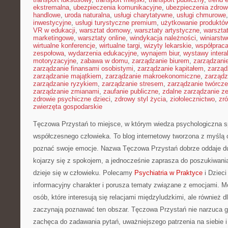
ekstremalna
,
ubezpieczenia komunikacyjne
,
ubezpieczenia zdrow
handlowe
,
uroda naturalna
,
usługi charytatywne
,
usługi chmurowe
inwestycyjne
,
usługi turystyczne premium
,
użytkowanie produktó
VR w edukacji
,
warsztat domowy
,
warsztaty artystyczne
,
warsztat
marketingowe
,
warsztaty online
,
windykacja należności
,
winiarstw
wirtualne konferencje
,
wirtualne targi
,
wizyty lekarskie
,
współpraca
zespołowa
,
wydarzenia edukacyjne
,
wynajem biur
,
wystawy inter
motoryzacyjne
,
zabawa w domu
,
zarządzanie biurem
,
zarządzan
zarządzanie finansami osobistymi
,
zarządzanie kapitałem
,
zarząd
zarządzanie majątkiem
,
zarządzanie makroekonomiczne
,
zarządz
zarządzanie ryzykiem
,
zarządzanie stresem
,
zarządzanie twórcze
zarządzanie zmianami
,
zaufanie publiczne
,
zdalne zarządzanie z
zdrowie psychiczne dzieci
,
zdrowy styl życia
,
ziołolecznictwo
,
zr
zwierzęta gospodarskie
Tęczowa Przystań to miejsce, w którym wiedza psychologiczna s
współczesnego człowieka. To blog internetowy tworzona z myślą 
poznać swoje emocje. Nazwa Tęczowa Przystań dobrze oddaje du
kojarzy się z spokojem, a jednocześnie zaprasza do poszukiwani
dzieje się w człowieku. Polecamy
Psychiatria w Praktyce
i Dziec
informacyjny charakter i porusza tematy związane z emocjami. Mo
osób, które interesują się relacjami międzyludzkimi, ale również d
zaczynają poznawać ten obszar. Tęczowa Przystań nie narzuca g
zachęca do zadawania pytań, uważniejszego patrzenia na siebie i