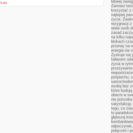
łatwiej naw
YLIA)
Zamiast tes
korzystać z 
najlepiej pa
życia. Zwaln
rezygnacji z
wiele osób d
zasad zaczyn
na kilku naj
blokach cza
przerwy na r
energia nie 
Zyskuje się 
hałasem uda
życia w rytm
przeżywanie 
niepostrzeże
pośpiechu, 
samochodem 
osobą bez ze
które budują
obecni w sw
nie potrzeba
satysfakcję.
tego, co zwy
to paradoksa
głębszej kre
bombardowa
odpoczynek,
połączeń i p