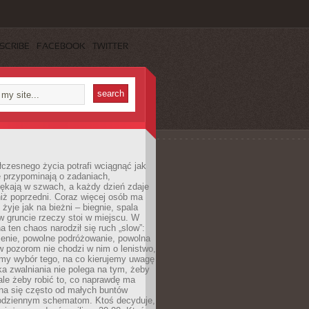
SCRIBE
FACEBOOK
TWITTER
czesnego życia potrafi wciągnąć jak
je przypominają o zadaniach,
pękają w szwach, a każdy dzień zdaje
niż poprzedni. Coraz więcej osób ma
 żyje jak na bieżni – biegnie, spala
 w gruncie rzeczy stoi w miejscu. W
a ten chaos narodził się ruch „slow”:
zenie, powolne podróżowanie, powolna
 pozorom nie chodzi w nim o lenistwo,
omy wybór tego, na co kierujemy uwagę
ka zwalniania nie polega na tym, żeby
 ale żeby robić to, co naprawdę ma
na się często od małych buntów
odziennym schematom. Ktoś decyduje,