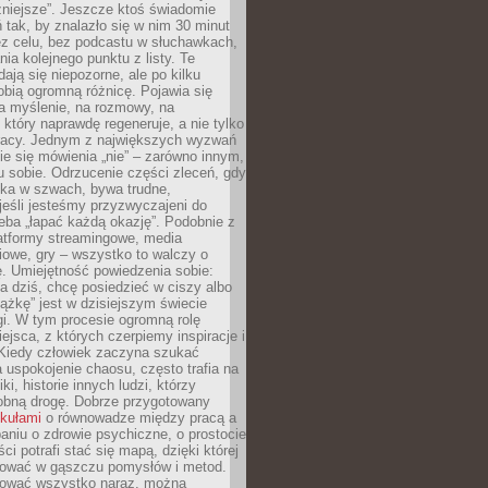
żniejsze”. Jeszcze ktoś świadomie
ń tak, by znalazło się w nim 30 minut
ez celu, bez podcastu w słuchawkach,
ia kolejnego punktu z listy. Te
dają się niepozorne, ale po kilku
obią ogromną różnicę. Pojawia się
a myślenie, na rozmowy, na
który naprawdę regeneruje, a nie tylko
racy. Jednym z największych wyzwań
ie się mówienia „nie” – zarówno innym,
 sobie. Odrzucenie części zleceń, gdy
ęka w szwach, bywa trudne,
jeśli jesteśmy przyzwyczajeni do
zeba „łapać każdą okazję”. Podobnie z
latformy streamingowe, media
owe, gry – wszystko to walczy o
. Umiejętność powiedzenia sobie:
a dziś, chcę posiedzieć w ciszy albo
ążkę” jest w dzisiejszym świecie
i. W tym procesie ogromną rolę
ejsca, z których czerpiemy inspiracje i
Kiedy człowiek zaczyna szukać
uspokojenie chaosu, często trafia na
iki, historie innych ludzi, którzy
dobną drogę. Dobrze przygotowany
ykułami
o równowadze między pracą a
aniu o zdrowie psychiczne, o prostocie
ci potrafi stać się mapą, dzięki której
igować w gąszczu pomysłów i metod.
tować wszystko naraz, można