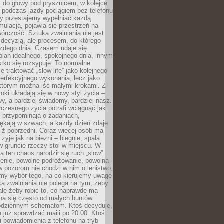
 do głowy pod prysznicem, w kolejce
 podczas jazdy pociągiem bez telefonu
dy przestajemy wypełniać każdą
ulacją, pojawia się przestrzeń na
órczość. Sztuka zwalniania nie jest
decyzją, ale procesem, do którego
ażdego dnia. Czasem udaje się
plan idealnego, spokojnego dnia, innym
ko się rozsypuje. To normalne.
e traktować „slow life” jako kolejnego
perfekcyjnego wykonania, lecz jako
 którym można iść małymi krokami. Z
oki układają się w nowy styl życia –
y, a bardziej świadomy, bardziej nasz.
czesnego życia potrafi wciągnąć jak
je przypominają o zadaniach,
pękają w szwach, a każdy dzień zdaje
niż poprzedni. Coraz więcej osób ma
 żyje jak na bieżni – biegnie, spala
 w gruncie rzeczy stoi w miejscu. W
a ten chaos narodził się ruch „slow”:
zenie, powolne podróżowanie, powolna
 pozorom nie chodzi w nim o lenistwo,
omy wybór tego, na co kierujemy uwagę
ka zwalniania nie polega na tym, żeby
 ale żeby robić to, co naprawdę ma
na się często od małych buntów
odziennym schematom. Ktoś decyduje,
e już sprawdzać maili po 20:00. Ktoś
i powiadomienia z telefonu na tryb