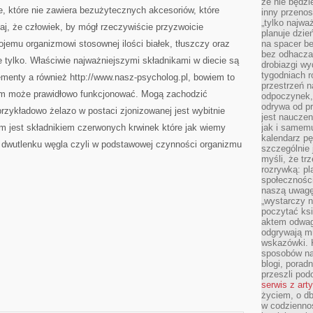
że nie będzi
ILOŚĆ
e, które nie zawiera bezużytecznych akcesoriów, które
WARZYW
inny przenos
„tylko najwa
j, że człowiek, by mógł rzeczywiście przyzwoicie
planuje dzie
jemu organizmowi stosownej ilości białek, tłuszczy oraz
na spacer b
bez odhaczan
 tylko. Właściwie najważniejszymi składnikami w diecie są
drobiazgi wy
tygodniach r
ementy a również http://www.nasz-psycholog.pl, bowiem to
przestrzeń n
izm może prawidłowo funkcjonować. Mogą zachodzić
odpoczynek, 
odrywa od p
rzykładowo żelazo w postaci zjonizowanej jest wybitnie
jest nauczen
jest składnikiem czerwonych krwinek które jak wiemy
jak i samemu
kalendarz p
 i dwutlenku węgla czyli w podstawowej czynności organizmu
szczególnie 
myśli, że tr
rozrywką: p
społeczności
naszą uwagę
„wystarczy n
poczytać ksi
aktem odwag
odgrywają mi
wskazówki. 
sposobów na 
blogi, poradn
przeszli po
serwis z art
życiem, o db
w codziennoś