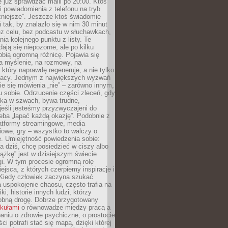
e już sprawdzać maili po 20:00. Ktoś
i powiadomienia z telefonu na tryb
żniejsze”. Jeszcze ktoś świadomie
ń tak, by znalazło się w nim 30 minut
ez celu, bez podcastu w słuchawkach,
ia kolejnego punktu z listy. Te
dają się niepozorne, ale po kilku
obią ogromną różnicę. Pojawia się
a myślenie, na rozmowy, na
który naprawdę regeneruje, a nie tylko
racy. Jednym z największych wyzwań
ie się mówienia „nie” – zarówno innym,
 sobie. Odrzucenie części zleceń, gdy
ęka w szwach, bywa trudne,
jeśli jesteśmy przyzwyczajeni do
zeba „łapać każdą okazję”. Podobnie z
latformy streamingowe, media
owe, gry – wszystko to walczy o
. Umiejętność powiedzenia sobie:
a dziś, chcę posiedzieć w ciszy albo
ążkę” jest w dzisiejszym świecie
i. W tym procesie ogromną rolę
ejsca, z których czerpiemy inspiracje i
Kiedy człowiek zaczyna szukać
uspokojenie chaosu, często trafia na
iki, historie innych ludzi, którzy
dobną drogę. Dobrze przygotowany
ykułami
o równowadze między pracą a
aniu o zdrowie psychiczne, o prostocie
ci potrafi stać się mapą, dzięki której