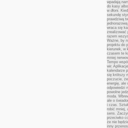
wpadają nam
do kasy albo
w dłoni. Kie
sekundę stym
prawdziwą tw
jednorazową 
wraca się k
zrealizować 
razem wszyst
Ważne, by ni
projektu do 
kierunek, w
czasem te kr
mniej nerwow
Tempo współ
wir. Aplikac
kalendarze 
się krótszy 
poczucie, że
energię, ale
odpowiedzi n
powolne jed
moda. Wbrew
ale o świad
i czas. Sztu
robić mniej,
sens. Zaczy
przeciwko c
że nie będzi
inny przenos