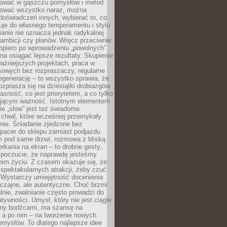
igować w gąszczu pomysłów i metod.
tować wszystko naraz, można
doświadczeń innych, wybierać to, co
suje do własnego temperamentu i stylu
ianie nie oznacza jednak radykalnej
 ambicji czy planów. Wręcz przeciwnie:
opiero po wprowadzeniu „powolnych”
a osiągać lepsze rezultaty. Skupienie
ważniejszych projektach, praca w
sowych bez rozpraszaczy, regularne
egenerację – to wszystko sprawia, że
rozprasza się na dziesiątki drobiazgów.
jasność, co jest priorytetem, a co tylko
jącym ważność. Istotnym elementem
ie „slow” jest też świadome
chwil, które wcześniej przemykały
nie. Śniadanie zjedzone bez
spacer do sklepu zamiast podjazdu
pod same drzwi, rozmowa z bliską
rkania na ekran – to drobne gesty,
 poczucie, że naprawdę jesteśmy
oim życiu. Z czasem okazuje się, że
 spektakularnych atrakcji, żeby czuć
 Wystarczy umiejętność docenienia
czajne, ale autentyczne. Choć brzmi
lnie, zwalnianie często prowadzi do
atywności. Umysł, który nie jest ciągle
ny bodźcami, ma szansę na
 a po nim – na tworzenie nowych
omysłów. To dlatego najlepsze idee