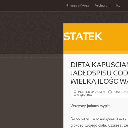
Archiwum
Kult
Strona główna
STATEK
DIETA KAPUŚCIA
JADŁOSPISU COD
WIELKĄ ILOŚĆ 
POSTED BY ADMIN
POSTED ON 
WYŁĄCZONA
Wszyscy jadamy wypiek
Na co dzień rano wstajesz, zaczyn
gibkość twojego ciała. Czujesz, ż