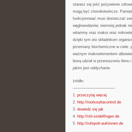
starasz się jeść pożywienie zdrow
mogą być chorobotwórcze. Pamięta
funkcjonować musi dostarczać swo
węglowodanów, niemniej jednak nie
witaminy oraz makro oraz mikroel
dzięki tym oto składnikom organ
przemiany biochemiczne w ciele. p
ważnym makroelementem albowiem 
biorą udział w przenoszeniu tlenu
jakim jest oddychanie.
źródło:
———————————
1.
przeczytaj więcej
2.
http://rootsouttacontrol.de
3.
dowiedz się jak
4.
http://rsh-sindelfingen.de
5.
http://ruhrpott-auktionen.de