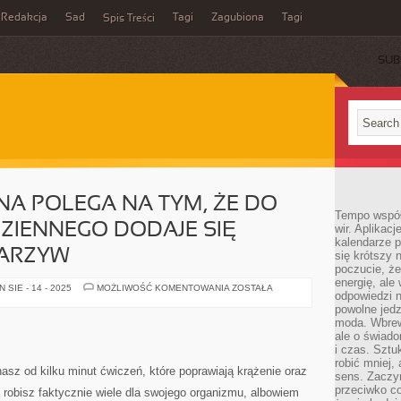
Redakcja
Sad
Tagi
Zagubiona
Tagi
Spis Treści
SUB
NA POLEGA NA TYM, ŻE DO
Tempo współ
ZIENNEGO DODAJE SIĘ
wir. Aplikac
kalendarze 
WARZYW
się krótszy 
poczucie, że
energię, ale
DIETA
SIE - 14 - 2025
MOŻLIWOŚĆ KOMENTOWANIA
ZOSTAŁA
odpowiedzi n
KAPUŚCIANA
POLEGA
powolne jed
NA
moda. Wbrew
TYM,
ale o świad
ŻE
DO
i czas. Sztu
JADŁOSPISU
robić mniej,
CODZIENNEGO
asz od kilku minut ćwiczeń, które poprawiają krążenie oraz
sens. Zaczy
DODAJE
SIĘ
przeciwko c
e robisz faktycznie wiele dla swojego organizmu, albowiem
WIELKĄ