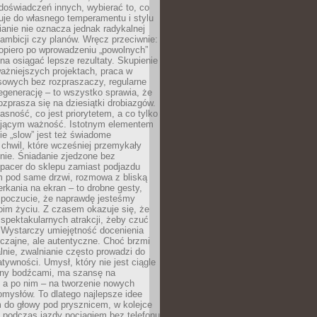
doświadczeń innych, wybierać to, co
suje do własnego temperamentu i stylu
ianie nie oznacza jednak radykalnej
 ambicji czy planów. Wręcz przeciwnie:
opiero po wprowadzeniu „powolnych”
a osiągać lepsze rezultaty. Skupienie
ważniejszych projektach, praca w
sowych bez rozpraszaczy, regularne
egenerację – to wszystko sprawia, że
rozprasza się na dziesiątki drobiazgów.
jasność, co jest priorytetem, a co tylko
jącym ważność. Istotnym elementem
ie „slow” jest też świadome
chwil, które wcześniej przemykały
nie. Śniadanie zjedzone bez
spacer do sklepu zamiast podjazdu
pod same drzwi, rozmowa z bliską
rkania na ekran – to drobne gesty,
 poczucie, że naprawdę jesteśmy
oim życiu. Z czasem okazuje się, że
 spektakularnych atrakcji, żeby czuć
 Wystarczy umiejętność docenienia
czajne, ale autentyczne. Choć brzmi
lnie, zwalnianie często prowadzi do
atywności. Umysł, który nie jest ciągle
ny bodźcami, ma szansę na
 a po nim – na tworzenie nowych
omysłów. To dlatego najlepsze idee
 do głowy pod prysznicem, w kolejce
 podczas jazdy pociągiem bez telefonu