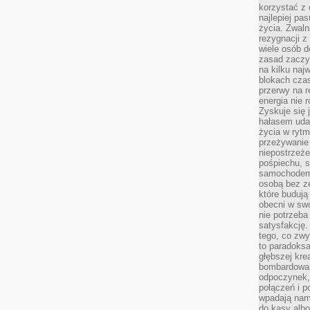
korzystać z 
najlepiej pa
życia. Zwaln
rezygnacji z
wiele osób d
zasad zaczyn
na kilku naj
blokach cza
przerwy na r
energia nie 
Zyskuje się 
hałasem uda
życia w rytm
przeżywanie 
niepostrzeże
pośpiechu, 
samochodem 
osobą bez ze
które budują
obecni w sw
nie potrzeba
satysfakcję.
tego, co zwy
to paradoksa
głębszej kre
bombardowa
odpoczynek,
połączeń i p
wpadają nam
do kasy albo