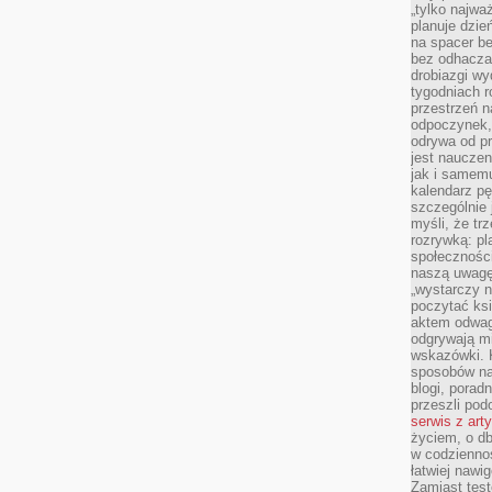
„tylko najwa
planuje dzie
na spacer b
bez odhaczan
drobiazgi wy
tygodniach r
przestrzeń n
odpoczynek, 
odrywa od p
jest nauczen
jak i samemu
kalendarz p
szczególnie 
myśli, że tr
rozrywką: p
społeczności
naszą uwagę
„wystarczy n
poczytać ksi
aktem odwag
odgrywają mi
wskazówki. 
sposobów na 
blogi, poradn
przeszli po
serwis z art
życiem, o db
w codziennoś
łatwiej naw
Zamiast tes