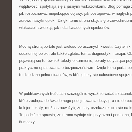
wątpliwości spotykają się z jasnymi wskazówkami. Blog pomaga z
jak rozpoznawać niepokojące objawy, jak postępować w nagłych 
zdrowe nawyki opieki. Dzięki temu strona staje się przewodnikie
właścicieli zwierząt, jak i dla świadomych opiekunów.
Mocną stroną portalu jest wielość poruszanych kwestii. Czyteln
codziennej opieki, ale także zgłębić temat diagnostyki i terapii
pojawiają się tu również teksty o karmieniu, porady dotyczące psy
praktyczne opracowania o bezpieczeństwie. Dzięki temu portal po
to dziedzina pełna niuansów, w której liczy się całościowe spojrze
W publikowanych treściach szczególnie wyraźnie widać szacunek 
które zachęca do świadomego podejmowania decyzji, a nie do po
kolejne teksty, można zauważyć, że cały przekaz skupia się na ko
To podejście sprawia, że strona wydaje się przyjazna i pomocna, b
tłumaczy.