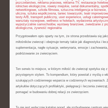
pszczelarstwo
,
reklama prasowa
,
reklama TV
,
restauracje hotelo
rolnictwo ekologiczne
,
rowery miejskie
,
serial dokumentalny
,
spotk
networkingowe
,
szkoła filmowa
,
sztuczna inteligencja w biznesie
,
uliczna
,
sztuka współczesna
,
taniec towarzyski
,
teatr improwizow
testy A/B
,
transport publiczny
,
user experience
,
usługi cateringow
warsztaty rozwojowe
,
wellness w hotelach
,
wydarzenia artystyczn
wypożyczalnie samochodów
,
wystawy branżowe
,
zwiedzanie z p
ekologiczna
,
żywność regionalna
Przygotowałem opis oparty na tym, że strona przedstawia się jako 
miłośników zwierząt i obejmuje tematy takie jak diagnostyka i lecz
suplementacja, nagłe sytuacje, weterynaria, emocje i zachowania
podróżowanie ze zwierzęciem.
Ten serwis to miejsce, w którym miłość do zwierząt spotyka się 
przystępnym stylem. To kompendium, który powstał z myślą o wła
szukających codziennego wsparcia w codziennych wyzwaniach. Zn
artykułów dotyczących profilaktyki, pielęgnacji i leczenia zwierzą
pomagać w budowaniu dobrej relacji ze zwierzęciem.
To nie jest wyłącznie katalog porad, ale rozbudowane centrum wi