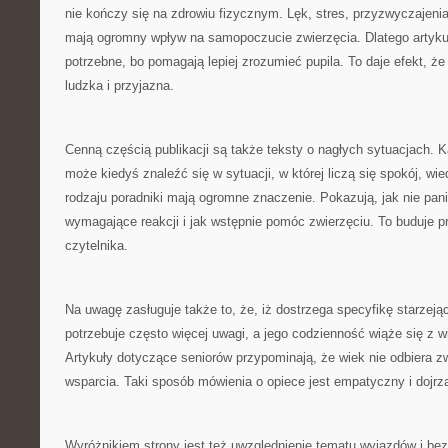
nie kończy się na zdrowiu fizycznym. Lęk, stres, przyzwyczajeni
mają ogromny wpływ na samopoczucie zwierzęcia. Dlatego artyku
potrzebne, bo pomagają lepiej zrozumieć pupila. To daje efekt, że 
ludzka i przyjazna.
Cenną częścią publikacji są także teksty o nagłych sytuacjach.
może kiedyś znaleźć się w sytuacji, w której liczą się spokój, wie
rodzaju poradniki mają ogromne znaczenie. Pokazują, jak nie pan
wymagające reakcji i jak wstępnie pomóc zwierzęciu. To buduje 
czytelnika.
Na uwagę zasługuje także to, że, iż dostrzega specyfikę starzejący
potrzebuje często więcej uwagi, a jego codzienność wiąże się z 
Artykuły dotyczące seniorów przypominają, że wiek nie odbiera zw
wsparcia. Taki sposób mówienia o opiece jest empatyczny i dojrza
Wyróżnikiem strony jest też uwzględnienie tematu wyjazdów i b