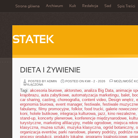
Archiwum
Kult
Redakcja
Sad
Strona główna
Spis Treści
STATEK
DIETA I ŻYWIENIE
POSTED BY ADMIN
POSTED ON KWI - 2 - 2026
MOŻLIWOŚĆ K
WYŁĄCZONA
Tagi:
akcesoria biurowe
,
aktorstwo
,
analiza Big Data
,
animacje sp
krajobrazu
,
auta zabytkowe
,
automatyzacja marketingu
,
balet
,
boo
car sharing
,
casting
,
choreografia
,
content video
,
Design wnętrz
,
ergonomia biurowa
,
event manager
,
festiwale
,
festiwale muzyczne
fabularny
,
filmy promocyjne
,
folklor
,
food trucki
,
galerie nowoczes
koni
,
hotele butikowe
,
integracja kulturowa
,
jazz
,
kino niezależne
,
stand-up
,
koncerty plenerowe
,
konferencje międzynarodowe
,
kult
turystyczne
,
marketing afiliacyjny
,
meble ogrodowe
,
miejsca rekr
klasyczna
,
muzea sztuki
,
muzyka klasyczna
,
ogród botaniczny
,
o
organizacja eventów
,
parki narodowe
,
planery podróży
,
podróże ro
procesy produkcji
,
produkty lokalne
,
programy lojalnościowe
,
proj