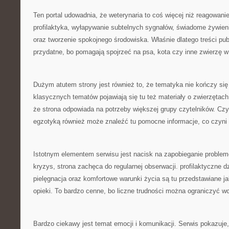
Ten portal udowadnia, że weterynaria to coś więcej niż reagowani
profilaktyka, wyłapywanie subtelnych sygnałów, świadome żywieni
oraz tworzenie spokojnego środowiska. Właśnie dlatego treści pub
przydatne, bo pomagają spojrzeć na psa, kota czy inne zwierzę 
Dużym atutem strony jest również to, że tematyka nie kończy się
klasycznych tematów pojawiają się tu też materiały o zwierzętac
że strona odpowiada na potrzeby większej grupy czytelników. Czy
egzotyką również może znaleźć tu pomocne informacje, co czyni 
Istotnym elementem serwisu jest nacisk na zapobieganie proble
kryzys, strona zachęca do regularnej obserwacji. profilaktyczne dz
pielęgnacja oraz komfortowe warunki życia są tu przedstawiane j
opieki. To bardzo cenne, bo liczne trudności można ograniczyć wc
Bardzo ciekawy jest temat emocji i komunikacji. Serwis pokazuje