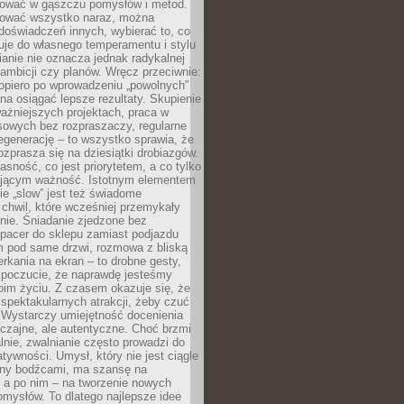
igować w gąszczu pomysłów i metod.
tować wszystko naraz, można
doświadczeń innych, wybierać to, co
suje do własnego temperamentu i stylu
ianie nie oznacza jednak radykalnej
 ambicji czy planów. Wręcz przeciwnie:
opiero po wprowadzeniu „powolnych”
a osiągać lepsze rezultaty. Skupienie
ważniejszych projektach, praca w
sowych bez rozpraszaczy, regularne
egenerację – to wszystko sprawia, że
rozprasza się na dziesiątki drobiazgów.
jasność, co jest priorytetem, a co tylko
jącym ważność. Istotnym elementem
ie „slow” jest też świadome
chwil, które wcześniej przemykały
nie. Śniadanie zjedzone bez
spacer do sklepu zamiast podjazdu
pod same drzwi, rozmowa z bliską
rkania na ekran – to drobne gesty,
 poczucie, że naprawdę jesteśmy
oim życiu. Z czasem okazuje się, że
 spektakularnych atrakcji, żeby czuć
 Wystarczy umiejętność docenienia
czajne, ale autentyczne. Choć brzmi
lnie, zwalnianie często prowadzi do
atywności. Umysł, który nie jest ciągle
ny bodźcami, ma szansę na
 a po nim – na tworzenie nowych
omysłów. To dlatego najlepsze idee