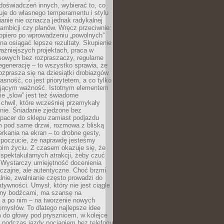
doświadczeń innych, wybierać to, co
suje do własnego temperamentu i stylu
ianie nie oznacza jednak radykalnej
 ambicji czy planów. Wręcz przeciwnie:
opiero po wprowadzeniu „powolnych”
a osiągać lepsze rezultaty. Skupienie
ważniejszych projektach, praca w
sowych bez rozpraszaczy, regularne
egenerację – to wszystko sprawia, że
rozprasza się na dziesiątki drobiazgów.
jasność, co jest priorytetem, a co tylko
jącym ważność. Istotnym elementem
ie „slow” jest też świadome
chwil, które wcześniej przemykały
nie. Śniadanie zjedzone bez
spacer do sklepu zamiast podjazdu
pod same drzwi, rozmowa z bliską
rkania na ekran – to drobne gesty,
 poczucie, że naprawdę jesteśmy
oim życiu. Z czasem okazuje się, że
 spektakularnych atrakcji, żeby czuć
 Wystarczy umiejętność docenienia
czajne, ale autentyczne. Choć brzmi
lnie, zwalnianie często prowadzi do
atywności. Umysł, który nie jest ciągle
ny bodźcami, ma szansę na
 a po nim – na tworzenie nowych
omysłów. To dlatego najlepsze idee
 do głowy pod prysznicem, w kolejce
 podczas jazdy pociągiem bez telefonu