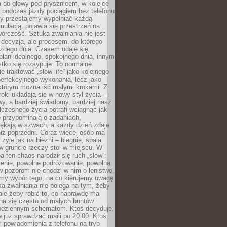
 do głowy pod prysznicem, w kolejce
 podczas jazdy pociągiem bez telefonu
dy przestajemy wypełniać każdą
ulacją, pojawia się przestrzeń na
órczość. Sztuka zwalniania nie jest
decyzją, ale procesem, do którego
ażdego dnia. Czasem udaje się
plan idealnego, spokojnego dnia, innym
ko się rozsypuje. To normalne.
e traktować „slow life” jako kolejnego
perfekcyjnego wykonania, lecz jako
 którym można iść małymi krokami. Z
oki układają się w nowy styl życia –
y, a bardziej świadomy, bardziej nasz.
czesnego życia potrafi wciągnąć jak
je przypominają o zadaniach,
pękają w szwach, a każdy dzień zdaje
niż poprzedni. Coraz więcej osób ma
 żyje jak na bieżni – biegnie, spala
 w gruncie rzeczy stoi w miejscu. W
a ten chaos narodził się ruch „slow”:
zenie, powolne podróżowanie, powolna
 pozorom nie chodzi w nim o lenistwo,
omy wybór tego, na co kierujemy uwagę
ka zwalniania nie polega na tym, żeby
 ale żeby robić to, co naprawdę ma
na się często od małych buntów
odziennym schematom. Ktoś decyduje,
e już sprawdzać maili po 20:00. Ktoś
i powiadomienia z telefonu na tryb