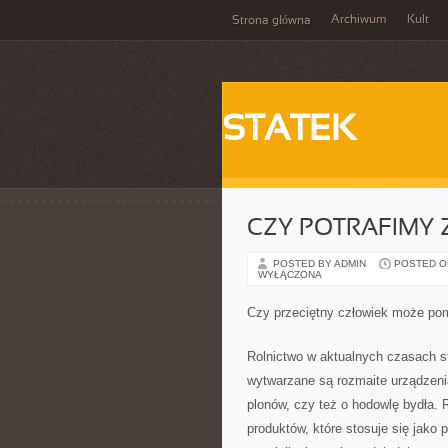
Archiwum
Kult
Strona główna
STATEK
CZY POTRAFIMY
POSTED BY ADMIN
POSTED ON 
WYŁĄCZONA
Czy przeciętny człowiek może po
Rolnictwo w aktualnych czasach st
wytwarzane są rozmaite urządzenia 
plonów, czy też o hodowlę bydła. 
produktów, które stosuje się jako 