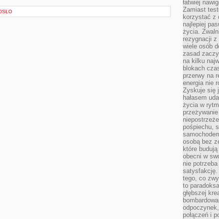
łatwiej naw
Zamiast tes
OSŁO
korzystać z 
najlepiej pa
życia. Zwaln
rezygnacji z
wiele osób d
zasad zaczyn
na kilku naj
blokach cza
przerwy na r
energia nie 
Zyskuje się 
hałasem uda
życia w rytm
przeżywanie 
niepostrzeże
pośpiechu, 
samochodem 
osobą bez ze
które budują
obecni w sw
nie potrzeba
satysfakcję.
tego, co zwy
to paradoksa
głębszej kre
bombardowa
odpoczynek,
połączeń i p