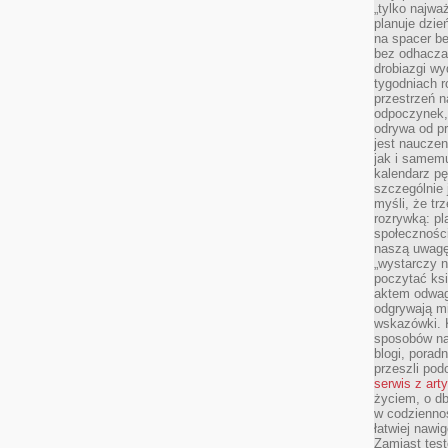
„tylko najwa
planuje dzie
na spacer b
bez odhaczan
drobiazgi wy
tygodniach r
przestrzeń n
odpoczynek, 
odrywa od p
jest nauczen
jak i samemu
kalendarz p
szczególnie 
myśli, że tr
rozrywką: p
społeczności
naszą uwagę
„wystarczy n
poczytać ksi
aktem odwag
odgrywają mi
wskazówki. 
sposobów na 
blogi, poradn
przeszli po
serwis z art
życiem, o db
w codziennoś
łatwiej naw
Zamiast tes