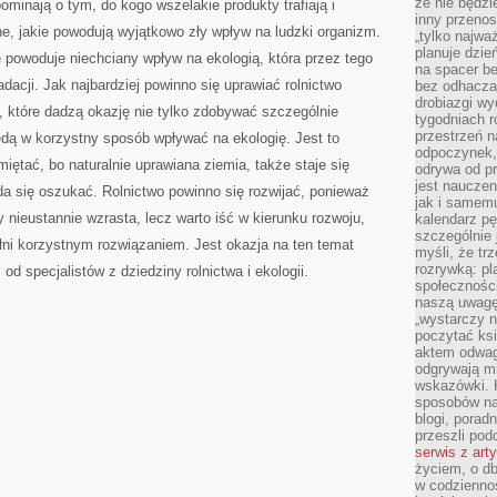
że nie będzi
pominają o tym, do kogo wszelakie produkty trafiają i
inny przenos
e, jakie powodują wyjątkowo zły wpływ na ludzki organizm.
„tylko najwa
planuje dzie
 powoduje niechciany wpływ na ekologią, która przez tego
na spacer b
adacji. Jak najbardziej powinno się uprawiać rolnictwo
bez odhaczan
drobiazgi wy
i, które dadzą okazję nie tylko zdobywać szczególnie
tygodniach r
przestrzeń n
ędą w korzystny sposób wpływać na ekologię. Jest to
odpoczynek, 
miętać, bo naturalnie uprawiana ziemia, także staje się
odrywa od p
jest nauczen
 da się oszukać. Rolnictwo powinno się rozwijać, ponieważ
jak i samemu
 nieustannie wzrasta, lecz warto iść w kierunku rozwoju,
kalendarz p
szczególnie 
 pełni korzystnym rozwiązaniem. Jest okazja na ten temat
myśli, że tr
rozrywką: p
od specjalistów z dziedziny rolnictwa i ekologii.
społeczności
naszą uwagę
„wystarczy n
poczytać ksi
aktem odwag
odgrywają mi
wskazówki. 
sposobów na 
blogi, poradn
przeszli po
serwis z art
życiem, o db
w codziennoś