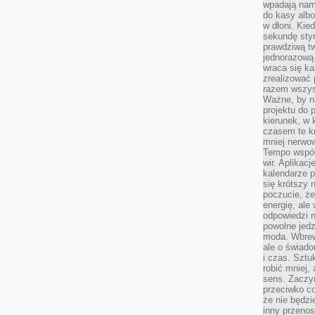
wpadają nam
do kasy albo
w dłoni. Kie
sekundę stym
prawdziwą tw
jednorazową 
wraca się k
zrealizować 
razem wszyst
Ważne, by ni
projektu do 
kierunek, w
czasem te kr
mniej nerwow
Tempo współ
wir. Aplikac
kalendarze 
się krótszy 
poczucie, że
energię, ale
odpowiedzi n
powolne jed
moda. Wbrew
ale o świad
i czas. Sztu
robić mniej,
sens. Zaczy
przeciwko c
że nie będzi
inny przenos