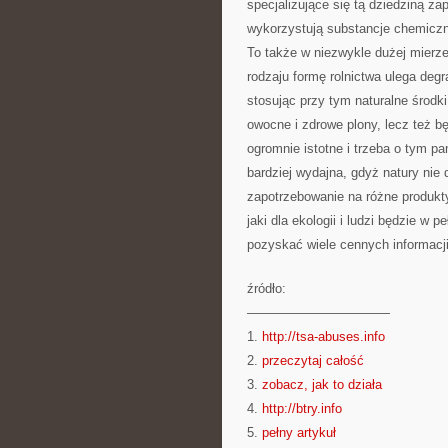
specjalizujące się tą dziedziną za
wykorzystują substancje chemiczn
To także w niezwykle dużej mierze
rodzaju formę rolnictwa ulega degr
stosując przy tym naturalne środk
owocne i zdrowe plony, lecz też b
ogromnie istotne i trzeba o tym pa
bardziej wydajna, gdyż natury nie
zapotrzebowanie na różne produkty
jaki dla ekologii i ludzi będzie w
pozyskać wiele cennych informacji 
źródło:
———————————
1.
http://tsa-abuses.info
2.
przeczytaj całość
3.
zobacz, jak to działa
4.
http://btry.info
5.
pełny artykuł