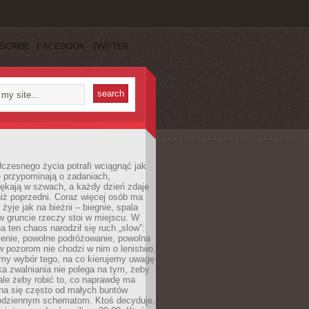
SCRIBE
FACEBOOK
TWITTER
czesnego życia potrafi wciągnąć jak
je przypominają o zadaniach,
pękają w szwach, a każdy dzień zdaje
niż poprzedni. Coraz więcej osób ma
 żyje jak na bieżni – biegnie, spala
 w gruncie rzeczy stoi w miejscu. W
a ten chaos narodził się ruch „slow”:
zenie, powolne podróżowanie, powolna
 pozorom nie chodzi w nim o lenistwo,
omy wybór tego, na co kierujemy uwagę
ka zwalniania nie polega na tym, żeby
 ale żeby robić to, co naprawdę ma
na się często od małych buntów
odziennym schematom. Ktoś decyduje,