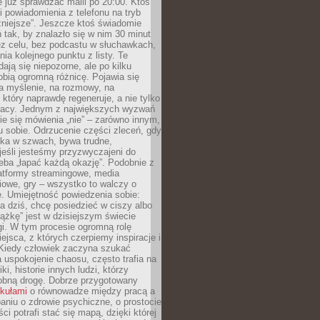
e już sprawdzać maili po 20:00. Ktoś
i powiadomienia z telefonu na tryb
żniejsze”. Jeszcze ktoś świadomie
ń tak, by znalazło się w nim 30 minut
ez celu, bez podcastu w słuchawkach,
ia kolejnego punktu z listy. Te
dają się niepozorne, ale po kilku
obią ogromną różnicę. Pojawia się
a myślenie, na rozmowy, na
który naprawdę regeneruje, a nie tylko
racy. Jednym z największych wyzwań
ie się mówienia „nie” – zarówno innym,
 sobie. Odrzucenie części zleceń, gdy
ęka w szwach, bywa trudne,
jeśli jesteśmy przyzwyczajeni do
zeba „łapać każdą okazję”. Podobnie z
latformy streamingowe, media
owe, gry – wszystko to walczy o
. Umiejętność powiedzenia sobie:
a dziś, chcę posiedzieć w ciszy albo
ążkę” jest w dzisiejszym świecie
i. W tym procesie ogromną rolę
ejsca, z których czerpiemy inspiracje i
Kiedy człowiek zaczyna szukać
uspokojenie chaosu, często trafia na
iki, historie innych ludzi, którzy
dobną drogę. Dobrze przygotowany
ykułami
o równowadze między pracą a
aniu o zdrowie psychiczne, o prostocie
ci potrafi stać się mapą, dzięki której