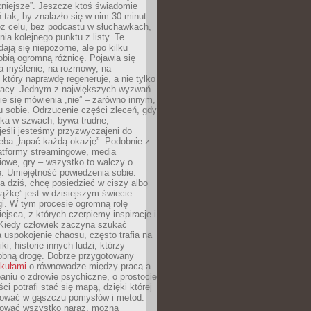
żniejsze”. Jeszcze ktoś świadomie
ń tak, by znalazło się w nim 30 minut
ez celu, bez podcastu w słuchawkach,
ia kolejnego punktu z listy. Te
dają się niepozorne, ale po kilku
obią ogromną różnicę. Pojawia się
a myślenie, na rozmowy, na
który naprawdę regeneruje, a nie tylko
racy. Jednym z największych wyzwań
ie się mówienia „nie” – zarówno innym,
 sobie. Odrzucenie części zleceń, gdy
ęka w szwach, bywa trudne,
jeśli jesteśmy przyzwyczajeni do
zeba „łapać każdą okazję”. Podobnie z
latformy streamingowe, media
owe, gry – wszystko to walczy o
. Umiejętność powiedzenia sobie:
a dziś, chcę posiedzieć w ciszy albo
ążkę” jest w dzisiejszym świecie
i. W tym procesie ogromną rolę
ejsca, z których czerpiemy inspiracje i
Kiedy człowiek zaczyna szukać
uspokojenie chaosu, często trafia na
iki, historie innych ludzi, którzy
dobną drogę. Dobrze przygotowany
ykułami
o równowadze między pracą a
aniu o zdrowie psychiczne, o prostocie
ci potrafi stać się mapą, dzięki której
igować w gąszczu pomysłów i metod.
tować wszystko naraz, można