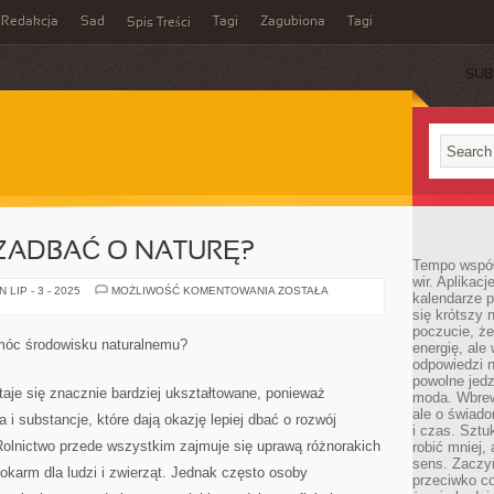
Redakcja
Sad
Tagi
Zagubiona
Tagi
Spis Treści
SUB
 ZADBAĆ O NATURĘ?
Tempo współ
wir. Aplikac
CZY
LIP - 3 - 2025
MOŻLIWOŚĆ KOMENTOWANIA
ZOSTAŁA
kalendarze 
POTRAFIMY
się krótszy 
ZADBAĆ
O
poczucie, że
NATURĘ?
móc środowisku naturalnemu?
energię, ale
odpowiedzi n
powolne jed
aje się znacznie bardziej ukształtowane, ponieważ
moda. Wbrew
ale o świad
i substancje, które dają okazję lepiej dbać o rozwój
i czas. Sztu
Rolnictwo przede wszystkim zajmuje się uprawą różnorakich
robić mniej,
sens. Zaczy
pokarm dla ludzi i zwierząt. Jednak często osoby
przeciwko c