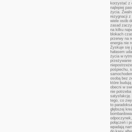
korzystać z 
najlepiej pa
życia. Zwaln
rezygnacji z
wiele osób d
zasad zaczyn
na kilku naj
blokach cza
przerwy na r
energia nie 
Zyskuje się 
hałasem uda
życia w rytm
przeżywanie 
niepostrzeże
pośpiechu, 
samochodem 
osobą bez ze
które budują
obecni w sw
nie potrzeba
satysfakcję.
tego, co zwy
to paradoksa
głębszej kre
bombardowa
odpoczynek,
połączeń i p
wpadają nam
do kasy albo