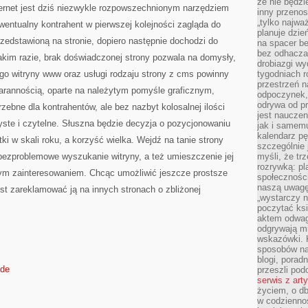
że nie będzi
W
ternet jest dziś niezwykle rozpowszechnionym narzędziem
SIECI
inny przenos
„tylko najwa
wentualny kontrahent w pierwszej kolejności zagląda do
planuje dzie
przedstawioną na stronie, dopiero następnie dochodzi do
na spacer b
bez odhaczan
akim razie, brak doświadczonej strony pozwala na domysły,
drobiazgi wy
tego witryny www oraz usługi rodzaju strony z cms powinny
tygodniach r
przestrzeń n
arannością, oparte na należytym pomyśle graficznym,
odpoczynek, 
odrywa od p
zebne dla kontrahentów, ale bez nazbyt kolosalnej ilości
jest nauczen
ste i czytelne. Słuszna będzie decyzja o pozycjonowaniu
jak i samemu
kalendarz p
ki w skali roku, a korzyść wielka. Wejdź na tanie strony
szczególnie 
ezproblemowe wyszukanie witryny, a też umieszczenie jej
myśli, że tr
rozrywką: p
zym zainteresowaniem. Chcąc umożliwić jeszcze prostsze
społeczności
naszą uwagę
est zareklamować ją na innych stronach o zbliżonej
„wystarczy n
poczytać ksi
aktem odwag
odgrywają mi
wskazówki. 
sposobów na 
blogi, poradn
.de
przeszli po
serwis z art
życiem, o db
w codziennoś