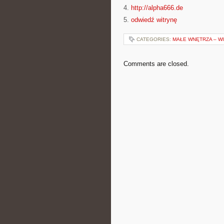
4.
http://alpha666.de
5.
odwiedź witrynę
CATEGORIES:
MAŁE WNĘTRZA – WI
Comments are closed.