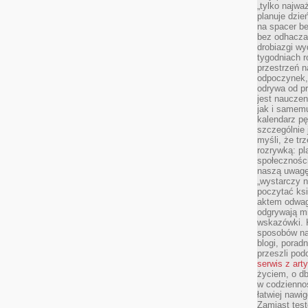
„tylko najwa
planuje dzie
na spacer b
bez odhaczan
drobiazgi wy
tygodniach r
przestrzeń n
odpoczynek, 
odrywa od p
jest nauczen
jak i samemu
kalendarz p
szczególnie 
myśli, że tr
rozrywką: p
społeczności
naszą uwagę
„wystarczy n
poczytać ksi
aktem odwag
odgrywają mi
wskazówki. 
sposobów na 
blogi, poradn
przeszli po
serwis z art
życiem, o db
w codziennoś
łatwiej naw
Zamiast tes