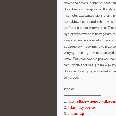
odwiedzających je internautów. In
do aktywności korporacji. Każdy e
internetu, zapoznaje się z ofertą 
kontaktów bezpośrednich. Tak w t
że firma nie jest wiarygodna. Dla
być przygotowane z największą st
zawierać wszelkie wiadomości potr
szczegółów – powinny być przejrzy
witryny – nie są to znaczące wydat
www. Pozycjonowanie pozwoli na b
tam, gdzie spotka się z najwięks
dotarcie do witryny, odpowiednio j
tematyce.
źródło:
———————————
1.
http://alltags-kuren-von-pflueger
2.
kliknij, aby poznać
3.
zobacz wpis