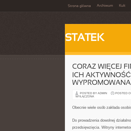
Archiwum
Kult
Strona główna
STATEK
CORAZ WIĘCEJ FI
ICH AKTYWNOŚĆ
WYPROMOWANA W
POSTED BY ADMIN
POSTED ON 
WYŁĄCZONA
Obecnie wiele osób zakłada osobis
Do prowadzenia dowolnej działalnoś
przedsięwzięcia. Witryny internet