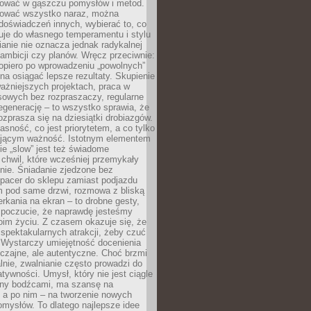
igować w gąszczu pomysłów i metod.
tować wszystko naraz, można
doświadczeń innych, wybierać to, co
suje do własnego temperamentu i stylu
ianie nie oznacza jednak radykalnej
 ambicji czy planów. Wręcz przeciwnie:
opiero po wprowadzeniu „powolnych”
a osiągać lepsze rezultaty. Skupienie
ważniejszych projektach, praca w
sowych bez rozpraszaczy, regularne
egenerację – to wszystko sprawia, że
rozprasza się na dziesiątki drobiazgów.
jasność, co jest priorytetem, a co tylko
jącym ważność. Istotnym elementem
ie „slow” jest też świadome
chwil, które wcześniej przemykały
nie. Śniadanie zjedzone bez
spacer do sklepu zamiast podjazdu
pod same drzwi, rozmowa z bliską
rkania na ekran – to drobne gesty,
 poczucie, że naprawdę jesteśmy
oim życiu. Z czasem okazuje się, że
 spektakularnych atrakcji, żeby czuć
 Wystarczy umiejętność docenienia
czajne, ale autentyczne. Choć brzmi
lnie, zwalnianie często prowadzi do
atywności. Umysł, który nie jest ciągle
ny bodźcami, ma szansę na
 a po nim – na tworzenie nowych
omysłów. To dlatego najlepsze idee