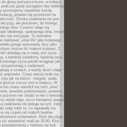
 do głowy pod prysznicem, w kolejce
 podczas jazdy pociągiem bez telefonu
dy przestajemy wypełniać każdą
ulacją, pojawia się przestrzeń na
órczość. Sztuka zwalniania nie jest
decyzją, ale procesem, do którego
ażdego dnia. Czasem udaje się
plan idealnego, spokojnego dnia, innym
ko się rozsypuje. To normalne.
e traktować „slow life” jako kolejnego
perfekcyjnego wykonania, lecz jako
 którym można iść małymi krokami. Z
oki układają się w nowy styl życia –
y, a bardziej świadomy, bardziej nasz.
czesnego życia potrafi wciągnąć jak
je przypominają o zadaniach,
pękają w szwach, a każdy dzień zdaje
niż poprzedni. Coraz więcej osób ma
 żyje jak na bieżni – biegnie, spala
 w gruncie rzeczy stoi w miejscu. W
a ten chaos narodził się ruch „slow”:
zenie, powolne podróżowanie, powolna
 pozorom nie chodzi w nim o lenistwo,
omy wybór tego, na co kierujemy uwagę
ka zwalniania nie polega na tym, żeby
 ale żeby robić to, co naprawdę ma
na się często od małych buntów
odziennym schematom. Ktoś decyduje,
e już sprawdzać maili po 20:00. Ktoś
i powiadomienia z telefonu na tryb