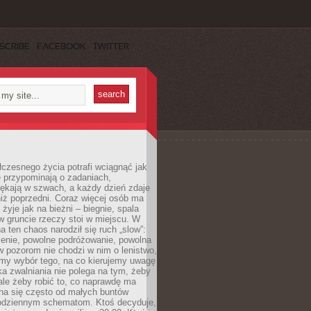
SCRIBE
FACEBOOK
TWITTER
czesnego życia potrafi wciągnąć jak
je przypominają o zadaniach,
pękają w szwach, a każdy dzień zdaje
niż poprzedni. Coraz więcej osób ma
 żyje jak na bieżni – biegnie, spala
 w gruncie rzeczy stoi w miejscu. W
a ten chaos narodził się ruch „slow”:
zenie, powolne podróżowanie, powolna
 pozorom nie chodzi w nim o lenistwo,
omy wybór tego, na co kierujemy uwagę
ka zwalniania nie polega na tym, żeby
 ale żeby robić to, co naprawdę ma
na się często od małych buntów
odziennym schematom. Ktoś decyduje,