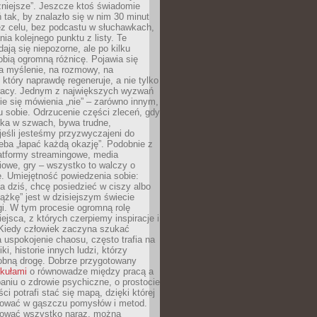
żniejsze”. Jeszcze ktoś świadomie
ń tak, by znalazło się w nim 30 minut
ez celu, bez podcastu w słuchawkach,
ia kolejnego punktu z listy. Te
dają się niepozorne, ale po kilku
obią ogromną różnicę. Pojawia się
a myślenie, na rozmowy, na
który naprawdę regeneruje, a nie tylko
racy. Jednym z największych wyzwań
ie się mówienia „nie” – zarówno innym,
 sobie. Odrzucenie części zleceń, gdy
ęka w szwach, bywa trudne,
jeśli jesteśmy przyzwyczajeni do
zeba „łapać każdą okazję”. Podobnie z
latformy streamingowe, media
owe, gry – wszystko to walczy o
. Umiejętność powiedzenia sobie:
a dziś, chcę posiedzieć w ciszy albo
ążkę” jest w dzisiejszym świecie
i. W tym procesie ogromną rolę
ejsca, z których czerpiemy inspiracje i
Kiedy człowiek zaczyna szukać
uspokojenie chaosu, często trafia na
iki, historie innych ludzi, którzy
dobną drogę. Dobrze przygotowany
ykułami
o równowadze między pracą a
aniu o zdrowie psychiczne, o prostocie
ci potrafi stać się mapą, dzięki której
igować w gąszczu pomysłów i metod.
tować wszystko naraz, można