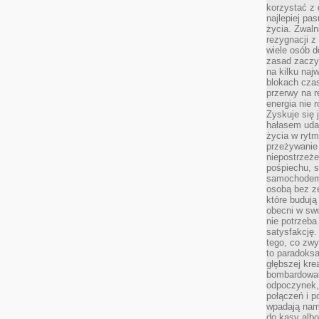
korzystać z 
najlepiej pa
życia. Zwaln
rezygnacji z
wiele osób d
zasad zaczyn
na kilku naj
blokach cza
przerwy na r
energia nie 
Zyskuje się 
hałasem uda
życia w rytm
przeżywanie 
niepostrzeże
pośpiechu, 
samochodem 
osobą bez ze
które budują
obecni w sw
nie potrzeba
satysfakcję.
tego, co zwy
to paradoksa
głębszej kre
bombardowa
odpoczynek,
połączeń i p
wpadają nam
do kasy albo