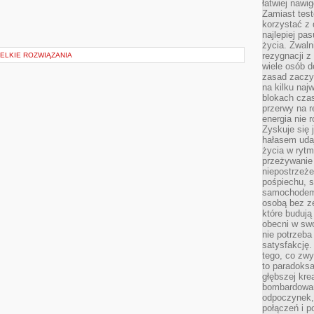
łatwiej naw
Zamiast tes
korzystać z 
najlepiej pa
życia. Zwaln
rezygnacji z
ELKIE ROZWIĄZANIA
wiele osób d
zasad zaczyn
na kilku naj
blokach cza
przerwy na r
energia nie 
Zyskuje się 
hałasem uda
życia w rytm
przeżywanie 
niepostrzeże
pośpiechu, 
samochodem 
osobą bez ze
które budują
obecni w sw
nie potrzeba
satysfakcję.
tego, co zwy
to paradoksa
głębszej kre
bombardowa
odpoczynek,
połączeń i p