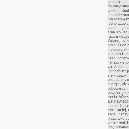
wpadają nam
do kasy albo
w dłoni. Kie
sekundę stym
prawdziwą tw
jednorazową 
wraca się k
zrealizować 
razem wszyst
Ważne, by ni
projektu do 
kierunek, w
czasem te kr
mniej nerwow
Tempo współ
wir. Aplikac
kalendarze 
się krótszy 
poczucie, że
energię, ale
odpowiedzi n
powolne jed
moda. Wbrew
ale o świad
i czas. Sztu
robić mniej,
sens. Zaczy
przeciwko c
że nie będzi
inny przenos