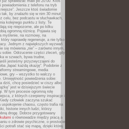
e już sprawdzać maili po 20:00. Ktoś
i powiadomienia z telefonu na tryb
żniejsze”. Jeszcze ktoś świadomie
ń tak, by znalazło się w nim 30 minut
ez celu, bez podcastu w słuchawkach,
ia kolejnego punktu z listy. Te
dają się niepozorne, ale po kilku
obią ogromną różnicę. Pojawia się
a myślenie, na rozmowy, na
który naprawdę regeneruje, a nie tylko
racy. Jednym z największych wyzwań
ie się mówienia „nie” – zarówno innym,
 sobie. Odrzucenie części zleceń, gdy
ęka w szwach, bywa trudne,
jeśli jesteśmy przyzwyczajeni do
zeba „łapać każdą okazję”. Podobnie z
latformy streamingowe, media
owe, gry – wszystko to walczy o
. Umiejętność powiedzenia sobie:
a dziś, chcę posiedzieć w ciszy albo
ążkę” jest w dzisiejszym świecie
i. W tym procesie ogromną rolę
ejsca, z których czerpiemy inspiracje i
Kiedy człowiek zaczyna szukać
uspokojenie chaosu, często trafia na
iki, historie innych ludzi, którzy
dobną drogę. Dobrze przygotowany
ykułami
o równowadze między pracą a
aniu o zdrowie psychiczne, o prostocie
ci potrafi stać się mapą, dzięki której