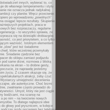
doświadczeń innych, wybierać to, co
suje do własnego temperamentu i stylu
ianie nie oznacza jednak radykalnej
 ambicji czy planów. Wręcz przeciwnie:
opiero po wprowadzeniu „powolnych”
a osiągać lepsze rezultaty. Skupienie
ważniejszych projektach, praca w
sowych bez rozpraszaczy, regularne
egenerację – to wszystko sprawia, że
rozprasza się na dziesiątki drobiazgów.
jasność, co jest priorytetem, a co tylko
jącym ważność. Istotnym elementem
ie „slow” jest też świadome
chwil, które wcześniej przemykały
nie. Śniadanie zjedzone bez
spacer do sklepu zamiast podjazdu
pod same drzwi, rozmowa z bliską
rkania na ekran – to drobne gesty,
 poczucie, że naprawdę jesteśmy
oim życiu. Z czasem okazuje się, że
 spektakularnych atrakcji, żeby czuć
 Wystarczy umiejętność docenienia
czajne, ale autentyczne. Choć brzmi
lnie, zwalnianie często prowadzi do
atywności. Umysł, który nie jest ciągle
ny bodźcami, ma szansę na
 a po nim – na tworzenie nowych
omysłów. To dlatego najlepsze idee
 do głowy pod prysznicem, w kolejce
 podczas jazdy pociągiem bez telefonu