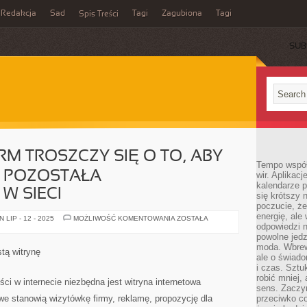
Redakcja
Sad
Tagi
Zagubiona
Tagi
Spis Treści
SUB
RM TROSZCZY SIĘ O TO, ABY
Tempo współ
 POZOSTAŁA
wir. Aplikac
kalendarze 
 SIECI
się krótszy 
poczucie, że
energię, ale
CORAZ
LIP - 12 - 2025
MOŻLIWOŚĆ KOMENTOWANIA
ZOSTAŁA
WIĘCEJ
odpowiedzi n
FIRM
powolne jed
TROSZCZY
moda. Wbrew
SIĘ
tą witrynę
O
ale o świad
TO,
i czas. Sztu
ABY
robić mniej,
ICH
ci w internecie niezbędna jest witryna internetowa
AKTYWNOŚĆ
sens. Zaczy
POZOSTAŁA
owe stanowią wizytówkę firmy, reklamę, propozycję dla
przeciwko c
WYPROMOWANA