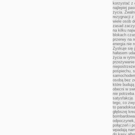
korzystać z 
najlepiej pa
życia. Zwaln
rezygnacji z
wiele osób d
zasad zaczyn
na kilku naj
blokach cza
przerwy na r
energia nie 
Zyskuje się 
hałasem uda
życia w rytm
przeżywanie 
niepostrzeże
pośpiechu, 
samochodem 
osobą bez ze
które budują
obecni w sw
nie potrzeba
satysfakcję.
tego, co zwy
to paradoksa
głębszej kre
bombardowa
odpoczynek,
połączeń i p
wpadają nam
do kasy albo