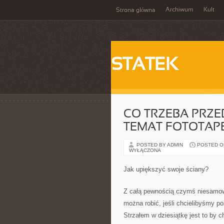
Archiwum
Kult
Strona główna
STATEK
CO TRZEBA PRZE
TEMAT FOTOTAP
POSTED BY ADMIN
POSTED ON 
WYŁĄCZONA
Jak upiększyć swoje ściany?
Z całą pewnością czymś niesamow
można robić, jeśli chcielibyśmy 
Strzałem w dziesiątkę jest to by 