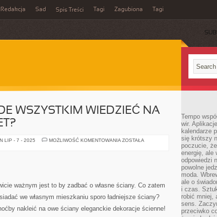
Redakcja
Sad
Tagi
Zagubiona
Tagi
Spis Treści
SUB
DE WSZYSTKIM WIEDZIEĆ NA
Tempo współ
ET?
wir. Aplikac
kalendarze 
się krótszy 
CO
LIP - 7 - 2025
MOŻLIWOŚĆ KOMENTOWANIA
ZOSTAŁA
poczucie, że
TRZEBA
PRZEDE
energię, ale
WSZYSTKIM
odpowiedzi n
WIEDZIEĆ
NA
powolne jed
TEMAT
moda. Wbrew
FOTOTAPET?
ale o świad
icie ważnym jest to by zadbać o własne ściany. Co zatem
i czas. Sztu
robić mniej,
posiadać we własnym mieszkaniu sporo ładniejsze ściany?
sens. Zaczy
choćby nakleić na owe ściany eleganckie dekoracje ścienne!
przeciwko c