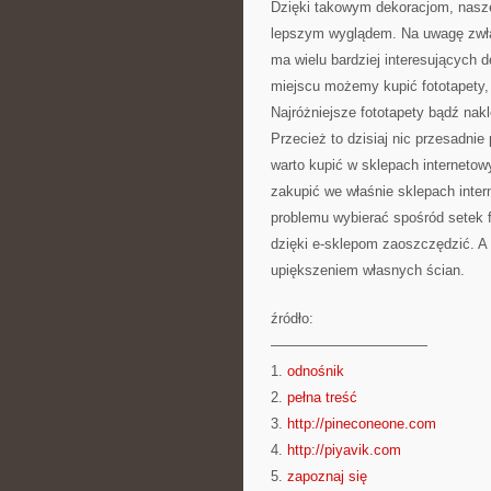
Dzięki takowym dekoracjom, nasz
lepszym wyglądem. Na uwagę zwłas
ma wielu bardziej interesujących d
miejscu możemy kupić fototapety, 
Najróżniejsze fototapety bądź nakl
Przecież to dzisiaj nic przesadn
warto kupić w sklepach internetow
zakupić we właśnie sklepach inte
problemu wybierać spośród setek 
dzięki e-sklepom zaoszczędzić. A 
upiększeniem własnych ścian.
źródło:
———————————
1.
odnośnik
2.
pełna treść
3.
http://pineconeone.com
4.
http://piyavik.com
5.
zapoznaj się