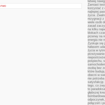
łatwiej naw
Zamiast tes
STWO
korzystać z 
najlepiej pa
życia. Zwaln
rezygnacji z
wiele osób d
zasad zaczyn
na kilku naj
blokach cza
przerwy na r
energia nie 
Zyskuje się 
hałasem uda
życia w rytm
przeżywanie 
niepostrzeże
pośpiechu, 
samochodem 
osobą bez ze
które budują
obecni w sw
nie potrzeba
satysfakcję.
tego, co zwy
to paradoksa
głębszej kre
bombardowa
odpoczynek,
połączeń i p