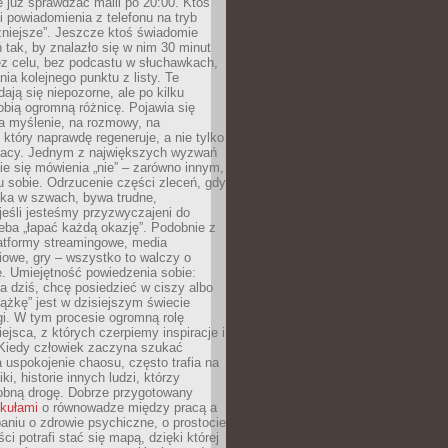
e już sprawdzać maili po 20:00. Ktoś
i powiadomienia z telefonu na tryb
żniejsze”. Jeszcze ktoś świadomie
ń tak, by znalazło się w nim 30 minut
ez celu, bez podcastu w słuchawkach,
ia kolejnego punktu z listy. Te
dają się niepozorne, ale po kilku
obią ogromną różnicę. Pojawia się
a myślenie, na rozmowy, na
który naprawdę regeneruje, a nie tylko
racy. Jednym z największych wyzwań
ie się mówienia „nie” – zarówno innym,
 sobie. Odrzucenie części zleceń, gdy
ęka w szwach, bywa trudne,
jeśli jesteśmy przyzwyczajeni do
zeba „łapać każdą okazję”. Podobnie z
latformy streamingowe, media
owe, gry – wszystko to walczy o
. Umiejętność powiedzenia sobie:
a dziś, chcę posiedzieć w ciszy albo
ążkę” jest w dzisiejszym świecie
i. W tym procesie ogromną rolę
ejsca, z których czerpiemy inspiracje i
Kiedy człowiek zaczyna szukać
uspokojenie chaosu, często trafia na
iki, historie innych ludzi, którzy
dobną drogę. Dobrze przygotowany
ykułami
o równowadze między pracą a
aniu o zdrowie psychiczne, o prostocie
ci potrafi stać się mapą, dzięki której