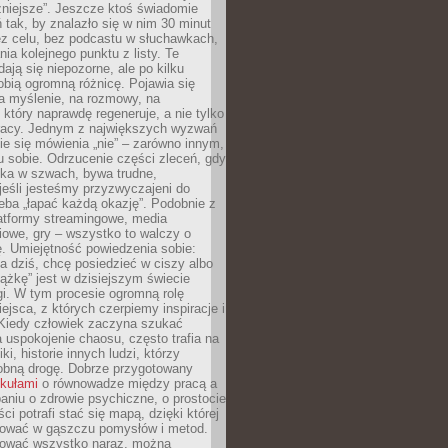
żniejsze”. Jeszcze ktoś świadomie
ń tak, by znalazło się w nim 30 minut
ez celu, bez podcastu w słuchawkach,
ia kolejnego punktu z listy. Te
dają się niepozorne, ale po kilku
obią ogromną różnicę. Pojawia się
a myślenie, na rozmowy, na
który naprawdę regeneruje, a nie tylko
racy. Jednym z największych wyzwań
ie się mówienia „nie” – zarówno innym,
 sobie. Odrzucenie części zleceń, gdy
ęka w szwach, bywa trudne,
jeśli jesteśmy przyzwyczajeni do
zeba „łapać każdą okazję”. Podobnie z
latformy streamingowe, media
owe, gry – wszystko to walczy o
. Umiejętność powiedzenia sobie:
a dziś, chcę posiedzieć w ciszy albo
ążkę” jest w dzisiejszym świecie
i. W tym procesie ogromną rolę
ejsca, z których czerpiemy inspiracje i
Kiedy człowiek zaczyna szukać
uspokojenie chaosu, często trafia na
iki, historie innych ludzi, którzy
dobną drogę. Dobrze przygotowany
ykułami
o równowadze między pracą a
aniu o zdrowie psychiczne, o prostocie
ci potrafi stać się mapą, dzięki której
igować w gąszczu pomysłów i metod.
tować wszystko naraz, można