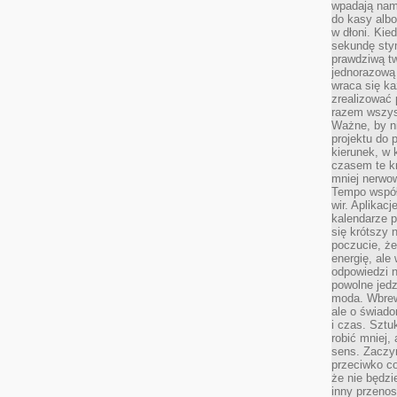
wpadają nam
do kasy albo
w dłoni. Kie
sekundę stym
prawdziwą tw
jednorazową 
wraca się k
zrealizować 
razem wszyst
Ważne, by ni
projektu do 
kierunek, w
czasem te kr
mniej nerwow
Tempo współ
wir. Aplikac
kalendarze 
się krótszy 
poczucie, że
energię, ale
odpowiedzi n
powolne jed
moda. Wbrew
ale o świad
i czas. Sztu
robić mniej,
sens. Zaczy
przeciwko c
że nie będzi
inny przenos