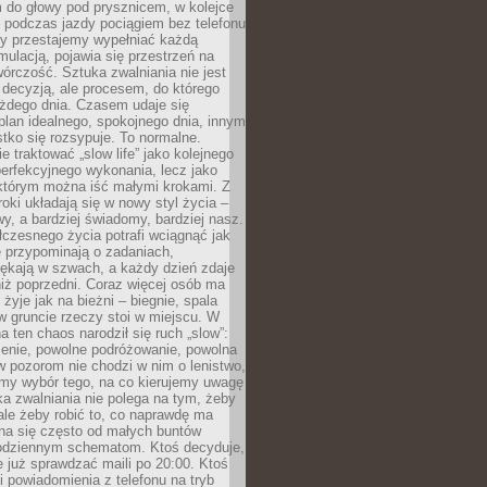
 do głowy pod prysznicem, w kolejce
 podczas jazdy pociągiem bez telefonu
dy przestajemy wypełniać każdą
ulacją, pojawia się przestrzeń na
órczość. Sztuka zwalniania nie jest
decyzją, ale procesem, do którego
ażdego dnia. Czasem udaje się
plan idealnego, spokojnego dnia, innym
ko się rozsypuje. To normalne.
e traktować „slow life” jako kolejnego
perfekcyjnego wykonania, lecz jako
 którym można iść małymi krokami. Z
oki układają się w nowy styl życia –
y, a bardziej świadomy, bardziej nasz.
czesnego życia potrafi wciągnąć jak
je przypominają o zadaniach,
pękają w szwach, a każdy dzień zdaje
niż poprzedni. Coraz więcej osób ma
 żyje jak na bieżni – biegnie, spala
 w gruncie rzeczy stoi w miejscu. W
a ten chaos narodził się ruch „slow”:
zenie, powolne podróżowanie, powolna
 pozorom nie chodzi w nim o lenistwo,
omy wybór tego, na co kierujemy uwagę
ka zwalniania nie polega na tym, żeby
 ale żeby robić to, co naprawdę ma
na się często od małych buntów
odziennym schematom. Ktoś decyduje,
e już sprawdzać maili po 20:00. Ktoś
i powiadomienia z telefonu na tryb