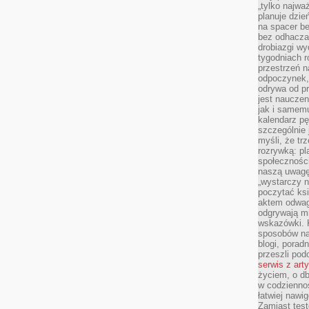
„tylko najwa
planuje dzie
na spacer b
bez odhaczan
drobiazgi wy
tygodniach r
przestrzeń n
odpoczynek, 
odrywa od p
jest nauczen
jak i samemu
kalendarz p
szczególnie 
myśli, że tr
rozrywką: p
społeczności
naszą uwagę
„wystarczy n
poczytać ksi
aktem odwag
odgrywają mi
wskazówki. 
sposobów na 
blogi, poradn
przeszli po
serwis z art
życiem, o db
w codziennoś
łatwiej naw
Zamiast tes