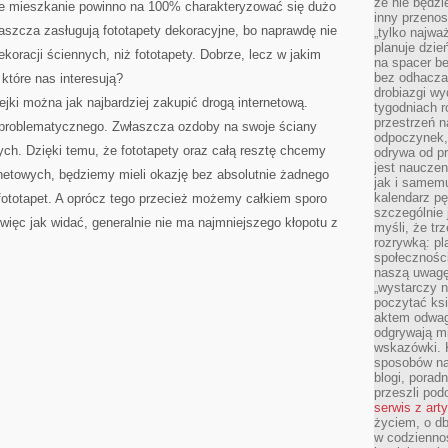
że nie będzi
e mieszkanie powinno na 100% charakteryzować się dużo
inny przenos
zcza zasługują fototapety dekoracyjne, bo naprawdę nie
„tylko najwa
planuje dzie
ekoracji ściennych, niż fototapety. Dobrze, lecz w jakim
na spacer b
bez odhaczan
które nas interesują?
drobiazgi wy
ejki można jak najbardziej zakupić drogą internetową.
tygodniach r
przestrzeń n
ie problematycznego. Zwłaszcza ozdoby na swoje ściany
odpoczynek, 
ych. Dzięki temu, że fototapety oraz całą resztę chcemy
odrywa od p
jest nauczen
rnetowych, będziemy mieli okazję bez absolutnie żadnego
jak i samemu
kalendarz p
fototapet. A oprócz tego przecież możemy całkiem sporo
szczególnie 
więc jak widać, generalnie nie ma najmniejszego kłopotu z
myśli, że tr
rozrywką: p
społeczności
naszą uwagę
„wystarczy n
poczytać ksi
aktem odwag
odgrywają mi
wskazówki. 
sposobów na 
blogi, poradn
przeszli po
serwis z art
życiem, o db
w codziennoś