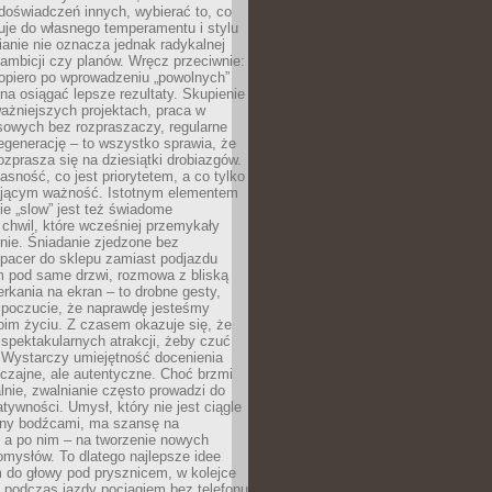
doświadczeń innych, wybierać to, co
suje do własnego temperamentu i stylu
ianie nie oznacza jednak radykalnej
 ambicji czy planów. Wręcz przeciwnie:
opiero po wprowadzeniu „powolnych”
a osiągać lepsze rezultaty. Skupienie
ważniejszych projektach, praca w
sowych bez rozpraszaczy, regularne
egenerację – to wszystko sprawia, że
rozprasza się na dziesiątki drobiazgów.
jasność, co jest priorytetem, a co tylko
jącym ważność. Istotnym elementem
ie „slow” jest też świadome
chwil, które wcześniej przemykały
nie. Śniadanie zjedzone bez
spacer do sklepu zamiast podjazdu
pod same drzwi, rozmowa z bliską
rkania na ekran – to drobne gesty,
 poczucie, że naprawdę jesteśmy
oim życiu. Z czasem okazuje się, że
 spektakularnych atrakcji, żeby czuć
 Wystarczy umiejętność docenienia
czajne, ale autentyczne. Choć brzmi
lnie, zwalnianie często prowadzi do
atywności. Umysł, który nie jest ciągle
ny bodźcami, ma szansę na
 a po nim – na tworzenie nowych
omysłów. To dlatego najlepsze idee
 do głowy pod prysznicem, w kolejce
 podczas jazdy pociągiem bez telefonu