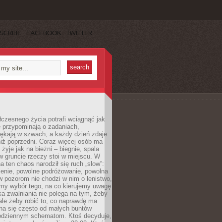
SCRIBE
FACEBOOK
TWITTER
czesnego życia potrafi wciągnąć jak
je przypominają o zadaniach,
pękają w szwach, a każdy dzień zdaje
niż poprzedni. Coraz więcej osób ma
 żyje jak na bieżni – biegnie, spala
 w gruncie rzeczy stoi w miejscu. W
a ten chaos narodził się ruch „slow”:
zenie, powolne podróżowanie, powolna
 pozorom nie chodzi w nim o lenistwo,
omy wybór tego, na co kierujemy uwagę
ka zwalniania nie polega na tym, żeby
 ale żeby robić to, co naprawdę ma
na się często od małych buntów
odziennym schematom. Ktoś decyduje,