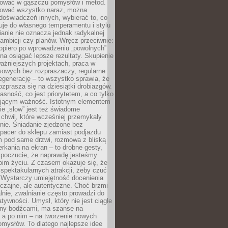
igować w gąszczu pomysłów i metod.
tować wszystko naraz, można
doświadczeń innych, wybierać to, co
suje do własnego temperamentu i stylu
ianie nie oznacza jednak radykalnej
 ambicji czy planów. Wręcz przeciwnie:
opiero po wprowadzeniu „powolnych”
a osiągać lepsze rezultaty. Skupienie
ważniejszych projektach, praca w
sowych bez rozpraszaczy, regularne
egenerację – to wszystko sprawia, że
rozprasza się na dziesiątki drobiazgów.
jasność, co jest priorytetem, a co tylko
jącym ważność. Istotnym elementem
ie „slow” jest też świadome
chwil, które wcześniej przemykały
nie. Śniadanie zjedzone bez
spacer do sklepu zamiast podjazdu
pod same drzwi, rozmowa z bliską
rkania na ekran – to drobne gesty,
 poczucie, że naprawdę jesteśmy
oim życiu. Z czasem okazuje się, że
 spektakularnych atrakcji, żeby czuć
 Wystarczy umiejętność docenienia
czajne, ale autentyczne. Choć brzmi
lnie, zwalnianie często prowadzi do
atywności. Umysł, który nie jest ciągle
ny bodźcami, ma szansę na
 a po nim – na tworzenie nowych
omysłów. To dlatego najlepsze idee