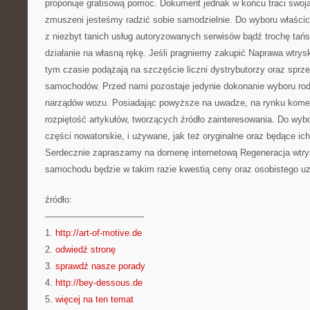
proponuje gratisową pomoc. Dokument jednak w końcu traci swoj
zmuszeni jesteśmy radzić sobie samodzielnie. Do wyboru właścici
z niezbyt tanich usług autoryzowanych serwisów bądź trochę tańs
działanie na własną rękę. Jeśli pragniemy zakupić Naprawa wtry
tym czasie podążają na szczęście liczni dystrybutorzy oraz sprz
samochodów. Przed nami pozostaje jedynie dokonanie wyboru ro
narządów wozu. Posiadając powyższe na uwadze, na rynku kom
rozpiętość artykułów, tworzących źródło zainteresowania. Do wy
części nowatorskie, i używane, jak też oryginalne oraz będące i
Serdecznie zapraszamy na domenę internetową Regeneracja wtr
samochodu będzie w takim razie kwestią ceny oraz osobistego uz
źródło:
———————————
1.
http://art-of-motive.de
2.
odwiedź stronę
3.
sprawdź nasze porady
4.
http://bey-dessous.de
5.
więcej na ten temat