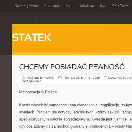
Archiwum
Kult
Redakcja
Sad
Strona główna
Spis Treści
STATEK
CHCEMY POSIADAĆ PEWNOŚĆ
POSTED BY ADMIN
POSTED ON LIP - 8 - 2025
MOŻLIWOŚĆ K
WYŁĄCZONA
Motoryzacja w Polsce
Każdy właściciel samochodu zna nienagannie komplikacje, zwią
awariach. Problem nie dotyczy jedynie tych, którzy zakupili ładn
specjalistycznym salonie sprzedażowym. Kwestia jest niemniej je
gdy posiadamy na samochód gwarancję producencką – wtedy Na