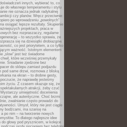
doświadczeń innych, wybierać to, co
suje do własnego temperamentu i stylu
ianie nie oznacza jednak radykalnej
 ambicji czy planów. Wręcz przeciwnie:
opiero po wprowadzeniu „powolnych”
a osiągać lepsze rezultaty. Skupienie
ważniejszych projektach, praca w
sowych bez rozpraszaczy, regularne
egenerację – to wszystko sprawia, że
rozprasza się na dziesiątki drobiazgów.
jasność, co jest priorytetem, a co tylko
jącym ważność. Istotnym elementem
ie „slow” jest też świadome
chwil, które wcześniej przemykały
nie. Śniadanie zjedzone bez
spacer do sklepu zamiast podjazdu
pod same drzwi, rozmowa z bliską
rkania na ekran – to drobne gesty,
 poczucie, że naprawdę jesteśmy
oim życiu. Z czasem okazuje się, że
 spektakularnych atrakcji, żeby czuć
 Wystarczy umiejętność docenienia
czajne, ale autentyczne. Choć brzmi
lnie, zwalnianie często prowadzi do
atywności. Umysł, który nie jest ciągle
ny bodźcami, ma szansę na
 a po nim – na tworzenie nowych
omysłów. To dlatego najlepsze idee
 do głowy pod prysznicem, w kolejce
 podczas jazdy pociągiem bez telefonu