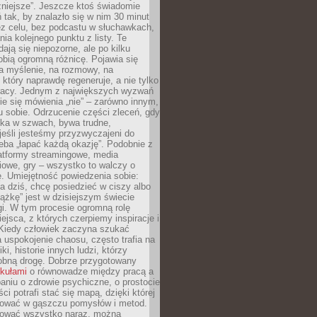
żniejsze”. Jeszcze ktoś świadomie
ń tak, by znalazło się w nim 30 minut
ez celu, bez podcastu w słuchawkach,
ia kolejnego punktu z listy. Te
dają się niepozorne, ale po kilku
obią ogromną różnicę. Pojawia się
a myślenie, na rozmowy, na
który naprawdę regeneruje, a nie tylko
racy. Jednym z największych wyzwań
ie się mówienia „nie” – zarówno innym,
 sobie. Odrzucenie części zleceń, gdy
ęka w szwach, bywa trudne,
jeśli jesteśmy przyzwyczajeni do
zeba „łapać każdą okazję”. Podobnie z
latformy streamingowe, media
owe, gry – wszystko to walczy o
. Umiejętność powiedzenia sobie:
a dziś, chcę posiedzieć w ciszy albo
ążkę” jest w dzisiejszym świecie
i. W tym procesie ogromną rolę
ejsca, z których czerpiemy inspiracje i
Kiedy człowiek zaczyna szukać
uspokojenie chaosu, często trafia na
iki, historie innych ludzi, którzy
dobną drogę. Dobrze przygotowany
ykułami
o równowadze między pracą a
aniu o zdrowie psychiczne, o prostocie
ci potrafi stać się mapą, dzięki której
igować w gąszczu pomysłów i metod.
tować wszystko naraz, można