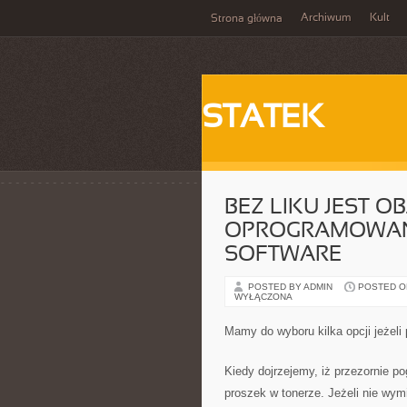
Archiwum
Kult
Strona główna
STATEK
BEZ LIKU JEST 
OPROGRAMOWANI
SOFTWARE
POSTED BY ADMIN
POSTED ON 
WYŁĄCZONA
Mamy do wyboru kilka opcji jeżeli
Kiedy dojrzejemy, iż przezornie p
proszek w tonerze. Jeżeli nie wymi