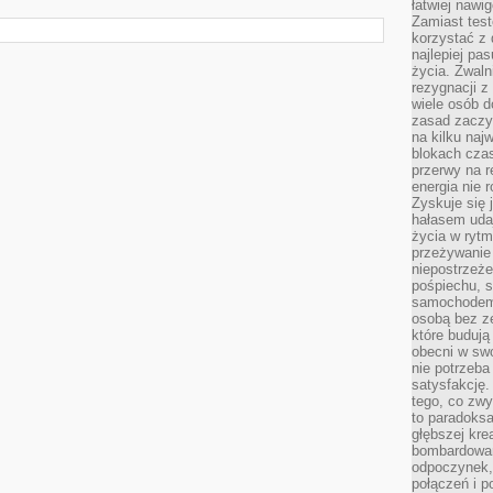
łatwiej naw
Zamiast tes
korzystać z 
najlepiej pa
życia. Zwaln
rezygnacji z
wiele osób d
zasad zaczyn
na kilku naj
blokach cza
przerwy na r
energia nie 
Zyskuje się 
hałasem uda
życia w rytm
przeżywanie 
niepostrzeże
pośpiechu, 
samochodem 
osobą bez ze
które budują
obecni w sw
nie potrzeba
satysfakcję.
tego, co zwy
to paradoksa
głębszej kre
bombardowa
odpoczynek,
połączeń i p