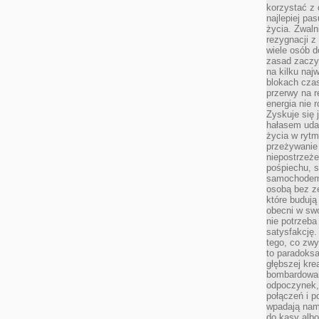
korzystać z 
najlepiej pa
życia. Zwaln
rezygnacji z
wiele osób d
zasad zaczyn
na kilku naj
blokach cza
przerwy na r
energia nie 
Zyskuje się 
hałasem uda
życia w rytm
przeżywanie 
niepostrzeże
pośpiechu, 
samochodem 
osobą bez ze
które budują
obecni w sw
nie potrzeba
satysfakcję.
tego, co zwy
to paradoksa
głębszej kre
bombardowa
odpoczynek,
połączeń i p
wpadają nam
do kasy albo