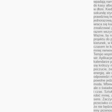
wpadają nam
do kasy albo
w dłoni. Kie
sekundę stym
prawdziwą tw
jednorazową 
wraca się k
zrealizować 
razem wszyst
Ważne, by ni
projektu do 
kierunek, w
czasem te kr
mniej nerwow
Tempo współ
wir. Aplikac
kalendarze 
się krótszy 
poczucie, że
energię, ale
odpowiedzi n
powolne jed
moda. Wbrew
ale o świad
i czas. Sztu
robić mniej,
sens. Zaczy
przeciwko c
że nie będzi
inny przenos