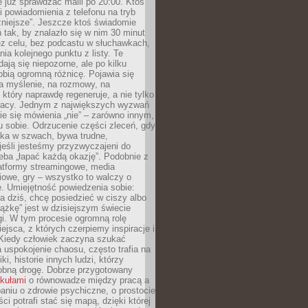
e już sprawdzać maili po 20:00. Ktoś
i powiadomienia z telefonu na tryb
żniejsze”. Jeszcze ktoś świadomie
ń tak, by znalazło się w nim 30 minut
ez celu, bez podcastu w słuchawkach,
ia kolejnego punktu z listy. Te
dają się niepozorne, ale po kilku
obią ogromną różnicę. Pojawia się
a myślenie, na rozmowy, na
który naprawdę regeneruje, a nie tylko
racy. Jednym z największych wyzwań
ie się mówienia „nie” – zarówno innym,
 sobie. Odrzucenie części zleceń, gdy
ęka w szwach, bywa trudne,
jeśli jesteśmy przyzwyczajeni do
zeba „łapać każdą okazję”. Podobnie z
latformy streamingowe, media
owe, gry – wszystko to walczy o
. Umiejętność powiedzenia sobie:
a dziś, chcę posiedzieć w ciszy albo
ążkę” jest w dzisiejszym świecie
i. W tym procesie ogromną rolę
ejsca, z których czerpiemy inspiracje i
Kiedy człowiek zaczyna szukać
uspokojenie chaosu, często trafia na
iki, historie innych ludzi, którzy
dobną drogę. Dobrze przygotowany
ykułami
o równowadze między pracą a
aniu o zdrowie psychiczne, o prostocie
ci potrafi stać się mapą, dzięki której