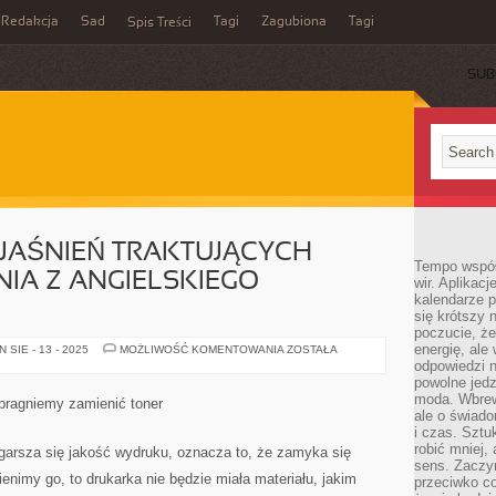
Redakcja
Sad
Tagi
Zagubiona
Tagi
Spis Treści
SUB
OBJAŚNIEŃ TRAKTUJĄCYCH
Tempo współ
A Z ANGIELSKIEGO
wir. Aplikac
kalendarze 
się krótszy 
poczucie, że
energię, ale
BEZ
SIE - 13 - 2025
MOŻLIWOŚĆ KOMENTOWANIA
ZOSTAŁA
LIKU
odpowiedzi n
JEST
powolne jed
OBJAŚNIEŃ
TRAKTUJĄCYCH
moda. Wbrew
 pragniemy zamienić toner
OPROGRAMOWANIA
ale o świad
Z
i czas. Sztu
ANGIELSKIEGO
SOFTWARE
robić mniej,
ogarsza się jakość wydruku, oznacza to, że zamyka się
sens. Zaczy
enimy go, to drukarka nie będzie miała materiału, jakim
przeciwko c