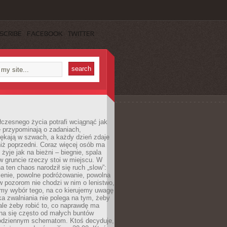
SCRIBE
FACEBOOK
TWITTER
czesnego życia potrafi wciągnąć jak
je przypominają o zadaniach,
pękają w szwach, a każdy dzień zdaje
niż poprzedni. Coraz więcej osób ma
 żyje jak na bieżni – biegnie, spala
 w gruncie rzeczy stoi w miejscu. W
a ten chaos narodził się ruch „slow”:
zenie, powolne podróżowanie, powolna
 pozorom nie chodzi w nim o lenistwo,
omy wybór tego, na co kierujemy uwagę
ka zwalniania nie polega na tym, żeby
 ale żeby robić to, co naprawdę ma
na się często od małych buntów
odziennym schematom. Ktoś decyduje,