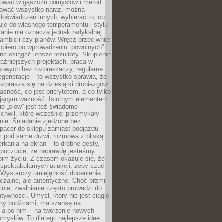
igować w gąszczu pomysłów i metod.
tować wszystko naraz, można
doświadczeń innych, wybierać to, co
suje do własnego temperamentu i stylu
ianie nie oznacza jednak radykalnej
 ambicji czy planów. Wręcz przeciwnie:
opiero po wprowadzeniu „powolnych”
a osiągać lepsze rezultaty. Skupienie
ważniejszych projektach, praca w
sowych bez rozpraszaczy, regularne
egenerację – to wszystko sprawia, że
rozprasza się na dziesiątki drobiazgów.
jasność, co jest priorytetem, a co tylko
jącym ważność. Istotnym elementem
ie „slow” jest też świadome
chwil, które wcześniej przemykały
nie. Śniadanie zjedzone bez
spacer do sklepu zamiast podjazdu
pod same drzwi, rozmowa z bliską
rkania na ekran – to drobne gesty,
 poczucie, że naprawdę jesteśmy
oim życiu. Z czasem okazuje się, że
 spektakularnych atrakcji, żeby czuć
 Wystarczy umiejętność docenienia
czajne, ale autentyczne. Choć brzmi
lnie, zwalnianie często prowadzi do
atywności. Umysł, który nie jest ciągle
ny bodźcami, ma szansę na
 a po nim – na tworzenie nowych
omysłów. To dlatego najlepsze idee