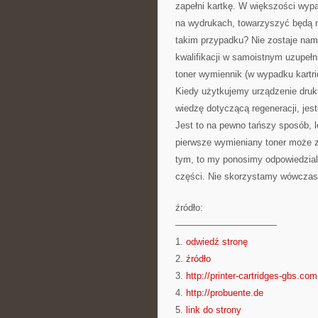
zapełni kartkę. W większości wyp
na wydrukach, towarzyszyć będą m
takim przypadku? Nie zostaje nam 
kwalifikacji w samoistnym uzupeł
toner wymiennik (w wypadku kartrid
Kiedy użytkujemy urządzenie druk
wiedzę dotyczącą regeneracji, jes
Jest to na pewno tańszy sposób, 
pierwsze wymieniany toner może z
tym, to my ponosimy odpowiedzial
części. Nie skorzystamy wówczas 
źródło:
———————————
1.
odwiedź stronę
2.
źródło
3.
http://printer-cartridges-gbs.com
4.
http://probuente.de
5.
link do strony