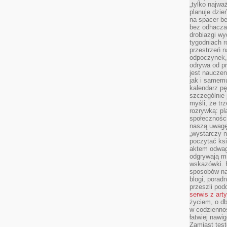
„tylko najwa
planuje dzie
na spacer b
bez odhaczan
drobiazgi wy
tygodniach r
przestrzeń n
odpoczynek, 
odrywa od p
jest nauczen
jak i samemu
kalendarz p
szczególnie 
myśli, że tr
rozrywką: p
społeczności
naszą uwagę
„wystarczy n
poczytać ksi
aktem odwag
odgrywają mi
wskazówki. 
sposobów na 
blogi, poradn
przeszli po
serwis z art
życiem, o db
w codziennoś
łatwiej naw
Zamiast tes