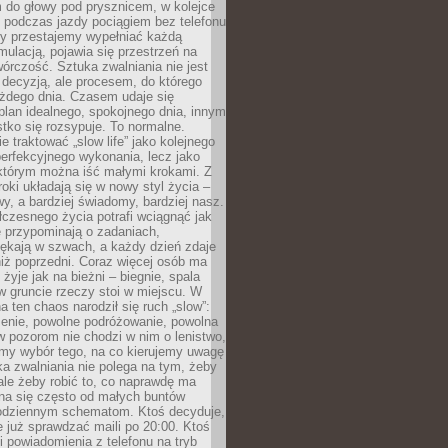
 do głowy pod prysznicem, w kolejce
 podczas jazdy pociągiem bez telefonu
dy przestajemy wypełniać każdą
ulacją, pojawia się przestrzeń na
órczość. Sztuka zwalniania nie jest
decyzją, ale procesem, do którego
ażdego dnia. Czasem udaje się
plan idealnego, spokojnego dnia, innym
ko się rozsypuje. To normalne.
e traktować „slow life” jako kolejnego
perfekcyjnego wykonania, lecz jako
 którym można iść małymi krokami. Z
oki układają się w nowy styl życia –
y, a bardziej świadomy, bardziej nasz.
czesnego życia potrafi wciągnąć jak
je przypominają o zadaniach,
pękają w szwach, a każdy dzień zdaje
niż poprzedni. Coraz więcej osób ma
 żyje jak na bieżni – biegnie, spala
 w gruncie rzeczy stoi w miejscu. W
a ten chaos narodził się ruch „slow”:
zenie, powolne podróżowanie, powolna
 pozorom nie chodzi w nim o lenistwo,
omy wybór tego, na co kierujemy uwagę
ka zwalniania nie polega na tym, żeby
 ale żeby robić to, co naprawdę ma
na się często od małych buntów
odziennym schematom. Ktoś decyduje,
e już sprawdzać maili po 20:00. Ktoś
i powiadomienia z telefonu na tryb