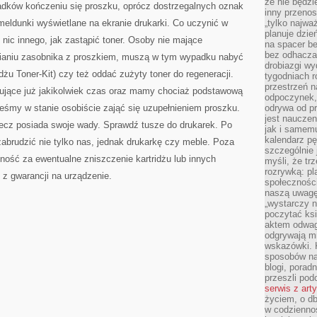
że nie będzi
adków kończeniu się proszku, oprócz dostrzegalnych oznak
inny przenos
eldunki wyświetlane na ekranie drukarki. Co uczynić w
„tylko najwa
planuje dzie
nic innego, jak zastąpić toner. Osoby nie mające
na spacer b
bez odhaczan
nianiu zasobnika z proszkiem, muszą w tym wypadku nabyć
drobiazgi wy
żu Toner-Kit) czy też oddać zużyty toner do regeneracji.
tygodniach r
przestrzeń n
ujące już jakikolwiek czas oraz mamy chociaż podstawową
odpoczynek, 
teśmy w stanie osobiście zająć się uzupełnieniem proszku.
odrywa od p
jest nauczen
lecz posiada swoje wady. Sprawdź tusze do drukarek. Po
jak i samemu
kalendarz p
abrudzić nie tylko nas, jednak drukarkę czy meble. Poza
szczególnie 
ność za ewentualne zniszczenie kartridżu lub innych
myśli, że tr
rozrywką: p
z gwarancji na urządzenie.
społeczności
naszą uwagę
„wystarczy n
poczytać ksi
aktem odwag
odgrywają mi
wskazówki. 
sposobów na 
blogi, poradn
przeszli po
serwis z art
życiem, o db
w codziennoś