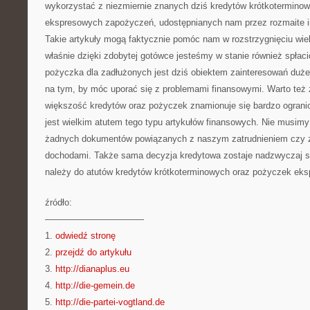
wykorzystać z niezmiernie znanych dziś kredytów krótkoterminow
ekspresowych zapożyczeń, udostępnianych nam przez rozmaite i
Takie artykuły mogą faktycznie pomóc nam w rozstrzygnięciu wiel
właśnie dzięki zdobytej gotówce jesteśmy w stanie również spłac
pożyczka dla zadłużonych jest dziś obiektem zainteresowań duże
na tym, by móc uporać się z problemami finansowymi. Warto też 
większość kredytów oraz pożyczek znamionuje się bardzo ograni
jest wielkim atutem tego typu artykułów finansowych. Nie musim
żadnych dokumentów powiązanych z naszym zatrudnieniem czy 
dochodami. Także sama decyzja kredytowa zostaje nadzwyczaj s
należy do atutów kredytów krótkoterminowych oraz pożyczek ek
źródło:
———————————
1.
odwiedź stronę
2.
przejdź do artykułu
3.
http://dianaplus.eu
4.
http://die-gemein.de
5.
http://die-partei-vogtland.de