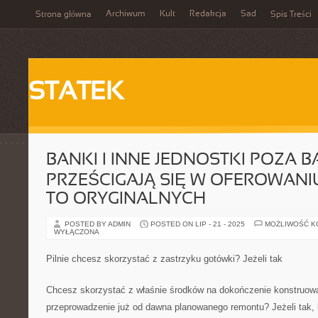
Archiwum
Kult
Redakcja
Sad
Strona główna
Spis Treści
STATEK
BANKI I INNE JEDNOSTKI POZA
PRZEŚCIGAJĄ SIĘ W OFEROWAN
TO ORYGINALNYCH
POSTED BY ADMIN
POSTED ON LIP - 21 - 2025
MOŻLIWOŚĆ 
WYŁĄCZONA
Pilnie chcesz skorzystać z zastrzyku gotówki? Jeżeli tak
Chcesz skorzystać z właśnie środków na dokończenie konstruow
przeprowadzenie już od dawna planowanego remontu? Jeżeli tak,