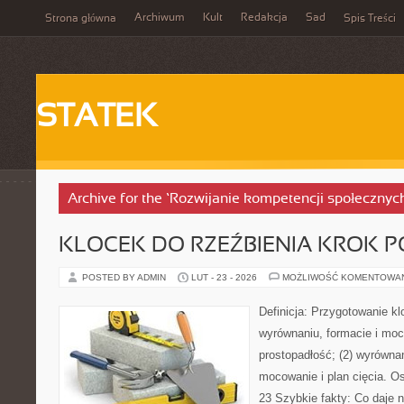
Archiwum
Kult
Redakcja
Sad
Strona główna
Spis Treści
STATEK
Archive for the ‘Rozwijanie kompetencji społecznyc
KLOCEK DO RZEŹBIENIA KROK 
POSTED BY ADMIN
LUT - 23 - 2026
MOŻLIWOŚĆ KOMENTOWA
Definicja: Przygotowanie kl
wyrównaniu, formacie i moco
prostopadłość; (2) wyrównan
mocowanie i plan cięcia. Os
23 Szybkie fakty: Co daje n