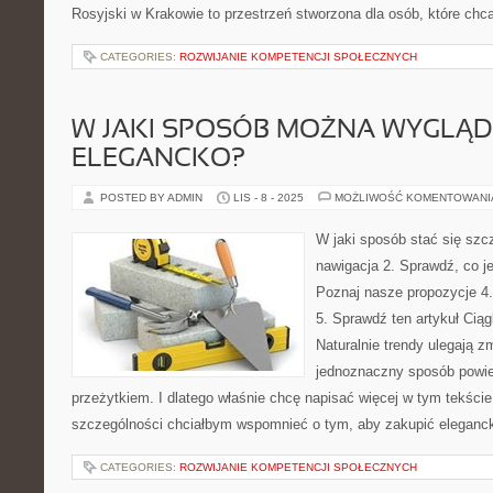
Rosyjski w Krakowie to przestrzeń stworzona dla osób, które chc
CATEGORIES:
ROZWIJANIE KOMPETENCJI SPOŁECZNYCH
W JAKI SPOSÓB MOŻNA WYGLĄ
ELEGANCKO?
POSTED BY ADMIN
LIS - 8 - 2025
MOŻLIWOŚĆ KOMENTOWAN
W jaki sposób stać się szc
nawigacja 2. Sprawdź, co j
Poznaj nasze propozycje 4.
5. Sprawdź ten artykuł Ciąg
Naturalnie trendy ulegają z
jednoznaczny sposób powied
przeżytkiem. I dlatego właśnie chcę napisać więcej w tym tekście
szczególności chciałbym wspomnieć o tym, aby zakupić eleganck
CATEGORIES:
ROZWIJANIE KOMPETENCJI SPOŁECZNYCH