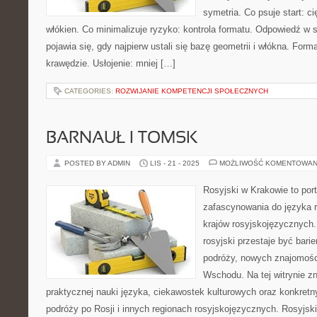
symetria. Co psuje start: ci
włókien. Co minimalizuje ryzyko: kontrola formatu. Odpowiedź w 
pojawia się, gdy najpierw ustali się bazę geometrii i włókna. Form
krawędzie. Usłojenie: mniej […]
CATEGORIES:
ROZWIJANIE KOMPETENCJI SPOŁECZNYCH
BARNAUŁ I TOMSK
POSTED BY ADMIN
LIS - 21 - 2025
MOŻLIWOŚĆ KOMENTOWAN
Rosyjski w Krakowie to port
zafascynowania do języka r
krajów rosyjskojęzycznych.
rosyjski przestaje być barie
podróży, nowych znajomośc
Wschodu. Na tej witrynie z
praktycznej nauki języka, ciekawostek kulturowych oraz konkre
podróży po Rosji i innych regionach rosyjskojęzycznych. Rosyjski