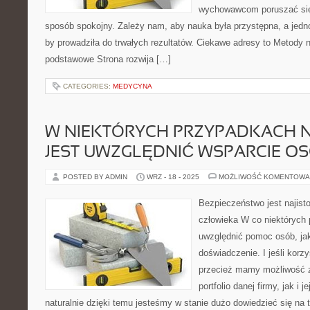
wychowawcom poruszać się
sposób spokojny. Zależy nam, aby nauka była przystępna, a jedn
by prowadziła do trwałych rezultatów. Ciekawe adresy to Metody 
podstawowe Strona rozwija […]
CATEGORIES:
MEDYCYNA
W NIEKTÓRYCH PRZYPADKACH 
JEST UWZGLĘDNIĆ WSPARCIE O
POSTED BY ADMIN
WRZ - 18 - 2025
MOŻLIWOŚĆ KOMENTOWA
Bezpieczeństwo jest najist
człowieka W co niektórych 
uwzględnić pomoc osób, jak
doświadczenie. I jeśli korz
przecież mamy możliwość z
portfolio danej firmy, jak i 
naturalnie dzięki temu jesteśmy w stanie dużo dowiedzieć się na 