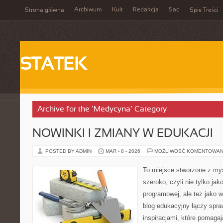
Archiwum
Kult
Redakcja
Sad
Strona główna
Spis Treści
STATEK
Archive for the ‘Medycyna’ Category
NOWINKI I ZMIANY W EDUKACJI
POSTED BY ADMIN
MAR - 8 - 2026
MOŻLIWOŚĆ KOMENTOWAN
To miejsce stworzone z myś
szeroko, czyli nie tylko jak
programowej, ale też jako
blog edukacyjny łączy spr
inspiracjami, które pomaga