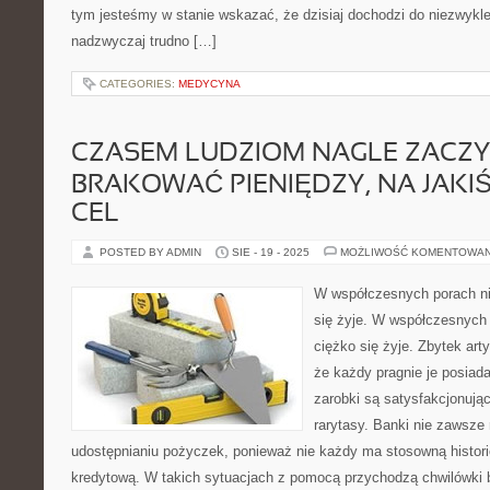
tym jesteśmy w stanie wskazać, że dzisiaj dochodzi do niezwykle
nadzwyczaj trudno […]
CATEGORIES:
MEDYCYNA
CZASEM LUDZIOM NAGLE ZACZ
BRAKOWAĆ PIENIĘDZY, NA JAKI
CEL
POSTED BY ADMIN
SIE - 19 - 2025
MOŻLIWOŚĆ KOMENTOWA
W współczesnych porach ni
się żyje. W współczesnych
ciężko się żyje. Zbytek art
że każdy pragnie je posiad
zarobki są satysfakcjonując
rarytasy. Banki nie zawsze
udostępnianiu pożyczek, ponieważ nie każdy ma stosowną histori
kredytową. W takich sytuacjach z pomocą przychodzą chwilówki b