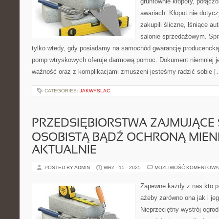
gruntownie kłopoty, połącz
awariach. Kłopot nie dotycz
zakupili śliczne, lśniące a
salonie sprzedażowym. Spr
tylko wtedy, gdy posiadamy na samochód gwarancję producencką
pomp wtryskowych oferuje darmową pomoc. Dokument niemniej je
ważność oraz z komplikacjami zmuszeni jesteśmy radzić sobie [
CATEGORIES:
JAKWYSLAC
PRZEDSIĘBIORSTWA ZAJMUJĄCE
OSOBISTĄ BĄDŹ OCHRONĄ MIENI
AKTUALNIE
POSTED BY ADMIN
WRZ - 15 - 2025
MOŻLIWOŚĆ KOMENTOWA
Zapewne każdy z nas kto p
ażeby zarówno ona jak i je
Nieprzeciętny wystrój ogrodu