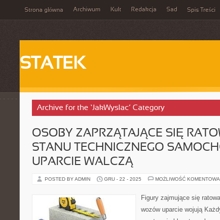
Archiwum
Kult
Redakcja
Sad
Strona główna
Spis Treści
STATEK
Archive for the ‘JakWyslac’ Category
OSOBY ZAPRZĄTAJĄCE SIĘ RAT
STANU TECHNICZNEGO SAMOC
UPARCIE WALCZĄ
POSTED BY ADMIN
GRU - 22 - 2025
MOŻLIWOŚĆ KOMENTOWA
Figury zajmujące się rato
wozów uparcie wojują Każdy