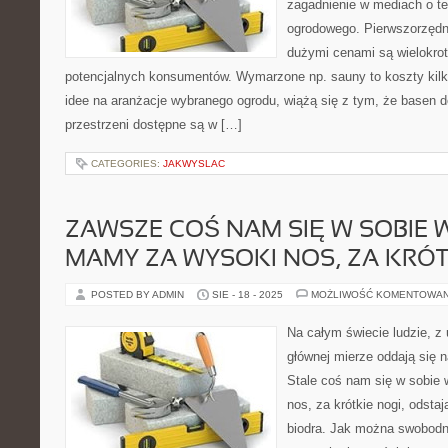
zagadnienie w mediach o t
ogrodowego. Pierwszorzędn
dużymi cenami są wielokrot
potencjalnych konsumentów. Wymarzone np. sauny to koszty kilkun
idee na aranżacje wybranego ogrodu, wiążą się z tym, że basen 
przestrzeni dostępne są w […]
CATEGORIES:
JAKWYSLAC
ZAWSZE COŚ NAM SIĘ W SOBIE 
MAMY ZA WYSOKI NOS, ZA KRÓT
POSTED BY ADMIN
SIE - 18 - 2025
MOŻLIWOŚĆ KOMENTOWA
Na całym świecie ludzie, z
głównej mierze oddają się 
Stale coś nam się w sobie
nos, za krótkie nogi, odsta
biodra. Jak można swobodn